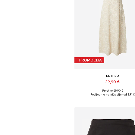
PROMOCIJA
EDITED
39,90 €
Prvotno: 69,90 €
Dostupne veličine: 34, 36, 38, 
Posljednja najniža cijena:
35,91 €
Dodaj u košaricu