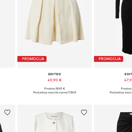
PROMOCIJA
PROMOCIJA
EDITED
EDI
49,90 €
47,
Prvotno: 59,90 €
Prvotno:
42
Dostupne veličine: 34, 36, 38, 40, 42
Dostupne veličine
Posljednja najniža cijena:
17,96 €
Posljednja najni
Dodaj u košaricu
Dodaj u 