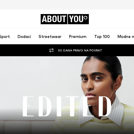
ABOUT
YOU
Sport
Dodaci
Streetwear
Premium
Top 100
Modne 
30 DANA PRAVO NA POVRAT