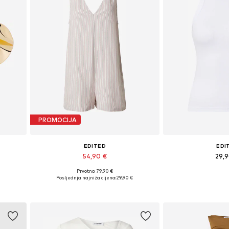
PROMOCIJA
EDITED
EDI
54,90 €
29,
Prvotno: 79,90 €
Dostupne veličine: XS, S, M, L, XL
Dostupne veličin
Posljednja najniža cijena:
29,90 €
Dodaj u košaricu
Dodaj u 