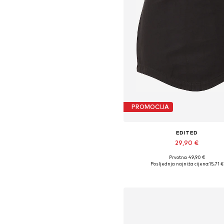
PROMOCIJA
EDITED
29,90 €
Prvotno: 49,90 €
Dostupne veličine: 34, 36, 38, 
Posljednja najniža cijena:
15,71 €
Dodaj u košaricu