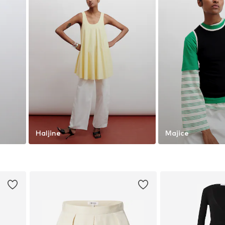
Haljine
Majice