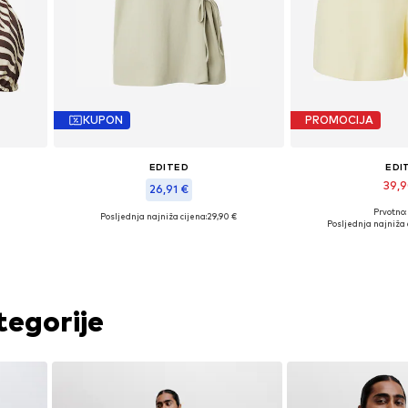
KUPON
PROMOCIJA
EDITED
EDI
39,
26,91 €
Prvotno:
Posljednja najniža cijena:
29,90 €
100
Dostupne veličine: 
Dostupne veličine: XS, S, M, L
Posljednja najniža 
Dodaj u 
Dodaj u košaricu
tegorije