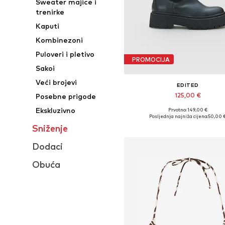
Sweater majice i
trenirke
Kaputi
Kombinezoni
Puloveri i pletivo
PROMOCIJA
Sakoi
Veći brojevi
EDITED
125,00 €
Posebne prigode
Ekskluzivno
Prvotno: 149,00 €
Dostupno u više veličina
Posljednja najniža cijena:
50,00 
Dodaj u košaricu
Sniženje
Dodaci
Obuća