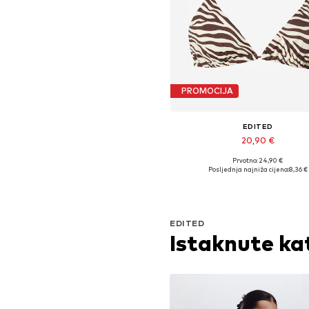
PROMOCIJA
EDITED
20,90 €
Prvotno: 24,90 €
Dostupne veličine: 70, 75, 80, 
Posljednja najniža cijena:
8,36 €
Dodaj u košaricu
EDITED
Istaknute ka