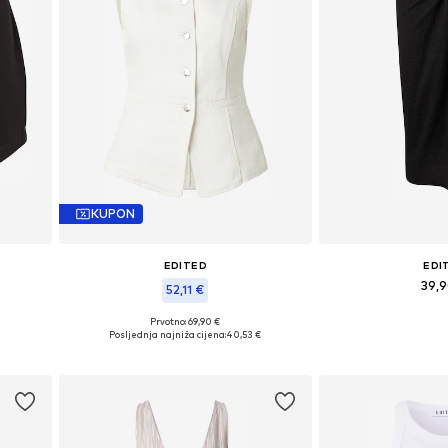
KUPON
EDITED
EDI
39,
52,11 €
40
Dostupne veli
Prvotno: 69,90 €
Dostupne veličine: XS, S, M, L, XL
Posljednja najniža cijena:
40,53 €
Dodaj u 
Dodaj u košaricu