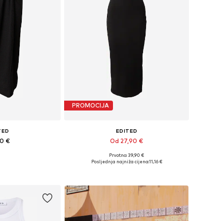
PROMOCIJA
TED
EDITED
90 €
Od 27,90 €
+
1
Prvotno: 39,90 €
čine: 34, 36
Dostupne veličine: 34, 36, 38, 40
Posljednja najniža cijena:
11,16 €
košaricu
Dodaj u košaricu