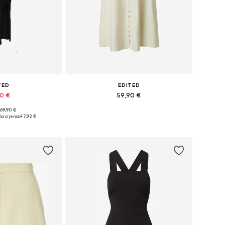
TED
EDITED
90 €
59,90 €
 69,90 €
: 36, 38, 40, 42
Dostupne veličine: 34, 36, 38, 40, 42
a cijena:
47,92 €
košaricu
Dodaj u košaricu