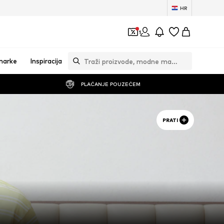
HR
1
marke
Inspiracija
PLAĆANJE POUZEĆEM
PRATI