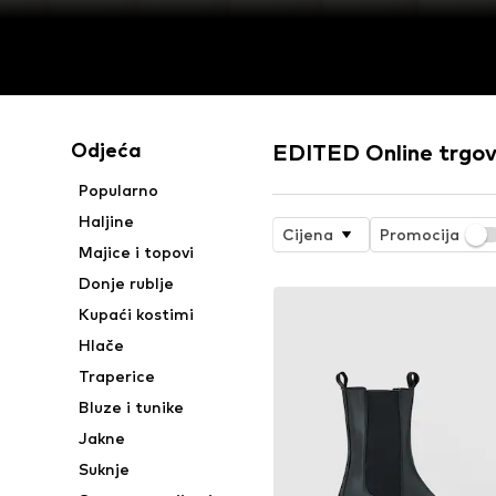
Odjeća
EDITED Online trgov
Popularno
Haljine
Cijena
Promocija
Majice i topovi
Donje rublje
Kupaći kostimi
Hlače
Traperice
Bluze i tunike
Jakne
Suknje