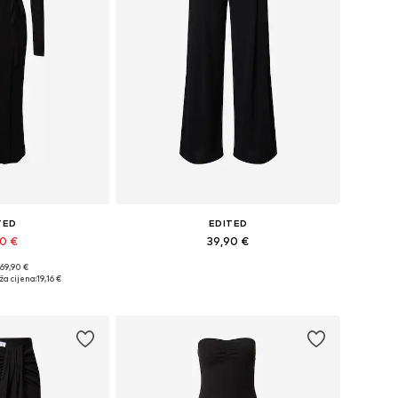
TED
EDITED
90 €
39,90 €
 69,90 €
: XS, S, M, L, XL
Dostupne veličine: 34, 36, 38, 40, 42
ža cijena:
19,16 €
košaricu
Dodaj u košaricu