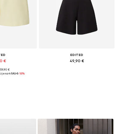
TED
EDITED
90 €
49,90 €
 59,90 €
34, 36, 38, 40, 42
Dostupne veličine: XS, S, M, L
cijena:
47,92 €
-16%
košaricu
Dodaj u košaricu