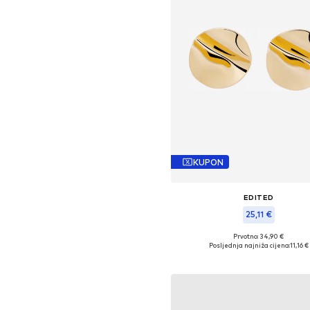
KUPON
EDITED
25,11 €
Prvotno: 34,90 €
Dostupne veličine: One Size
Posljednja najniža cijena:
11,16 €
Dodaj u košaricu