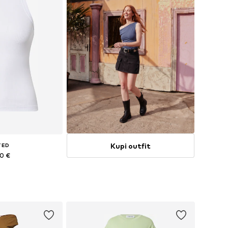
Kupi outfit
TED
90 €
+
9
e: XS, S, M, XL
košaricu