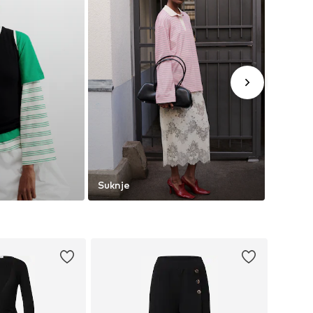
Suknje
Hlače