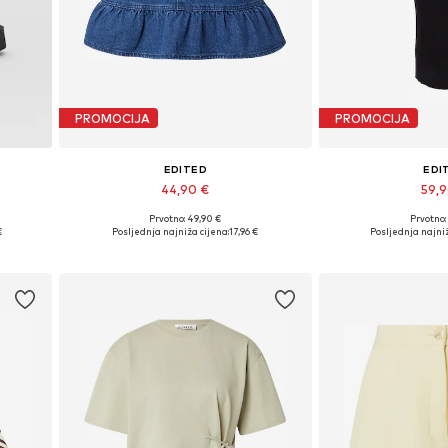
PROMOCIJA
PROMOCIJA
EDITED
EDI
44,90 €
59,
Prvotno: 49,90 €
Prvotno:
Dostupne veličine: 34, 36, 38, 40, 42
Dostupne veličine
€
Posljednja najniža cijena:
17,96 €
Posljednja najniž
Dodaj u košaricu
Dodaj u 