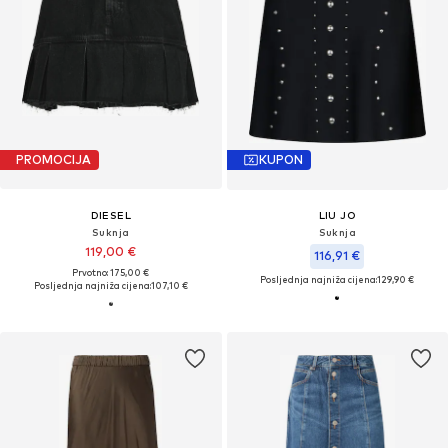
PROMOCIJA
KUPON
DIESEL
LIU JO
Suknja
Suknja
119,00 €
116,91 €
Prvotno: 175,00 €
Posljednja najniža cijena:
129,90 €
Posljednja najniža cijena:
107,10 €