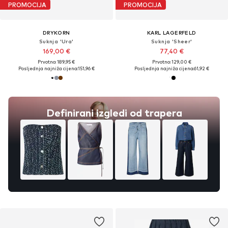
PROMOCIJA
PROMOCIJA
DRYKORN
KARL LAGERFELD
Suknja 'Ura'
Suknja 'Sheer'
169,00 €
77,40 €
Prvotno: 189,95 €
Prvotno: 129,00 €
Posljednja najniža cijena:
151,96 €
Posljednja najniža cijena:
61,92 €
Definirani izgledi od trapera