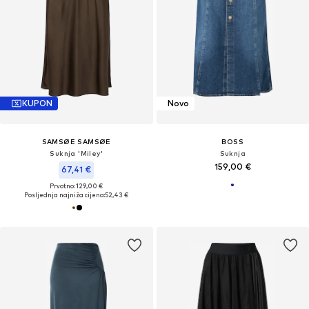
KUPON
Novo
SAMSØE SAMSØE
BOSS
Suknja 'Miley'
Suknja
159,00 €
67,41 €
Prvotno: 129,00 €
Posljednja najniža cijena:
52,43 €