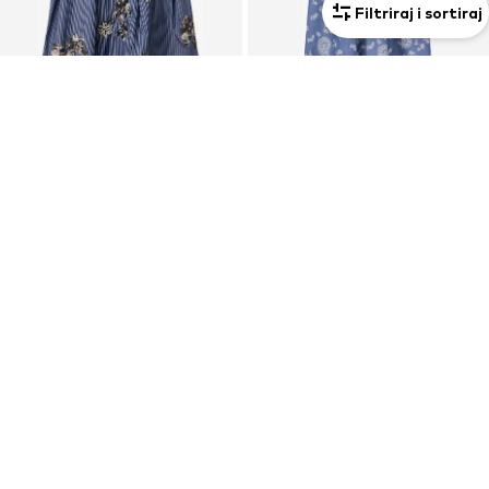
Filtriraj i sortiraj
MUNTHE
DEA KUDIBAL
Suknja 'NUKKIA'
Suknja 'Eddadea'
279,00 €
269,00 €