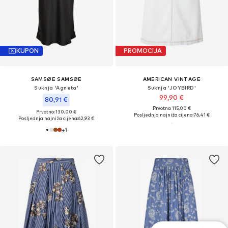
KUPON
PROMOCIJA
SAMSØE SAMSØE
AMERICAN VINTAGE
Suknja 'Agneta'
Suknja 'JOYBIRD'
99,90 €
80,91 €
Prvotno: 115,00 €
Prvotno: 130,00 €
Posljednja najniža cijena:
76,41 €
Posljednja najniža cijena:
62,93 €
+
1