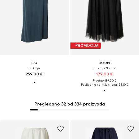
PROMOCIJA
IRO
JOOP!
Suknja
Suknja 'Fridi'
259,00 €
179,00 €
Prvotno: 199,00 €
Posljednja najniža cijena:
125,10 €
Pregledano 32 od 334 proizvoda