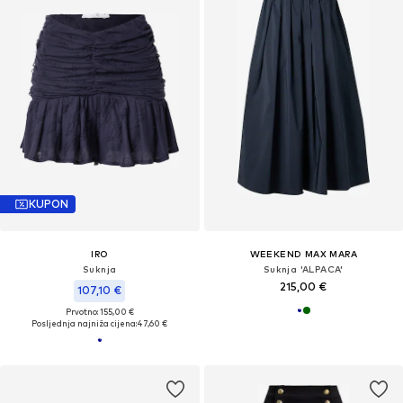
KUPON
IRO
WEEKEND MAX MARA
Suknja
Suknja 'ALPACA'
215,00 €
107,10 €
Prvotno: 155,00 €
Posljednja najniža cijena:
47,60 €