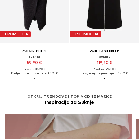
PROMOCIJA
PROMOCIJA
CALVIN KLEIN
KARL LAGERFELD
Suknja
Suknja
59,90 €
119,40 €
Prvotno: 89,90 €
Prvotno: 199,00 €
Posljednja najniža cijena:
43,95 €
Posljednja najniža cijena:
95,52 €
OTKRIJ TRENDOVE I TOP MODNE MARKE
Inspiracija za Suknje