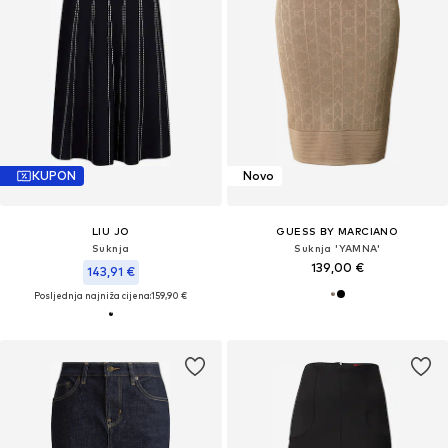
KUPON
Novo
LIU JO
GUESS BY MARCIANO
Suknja
Suknja 'YAMNA'
139,00 €
143,91 €
Posljednja najniža cijena:
159,90 €