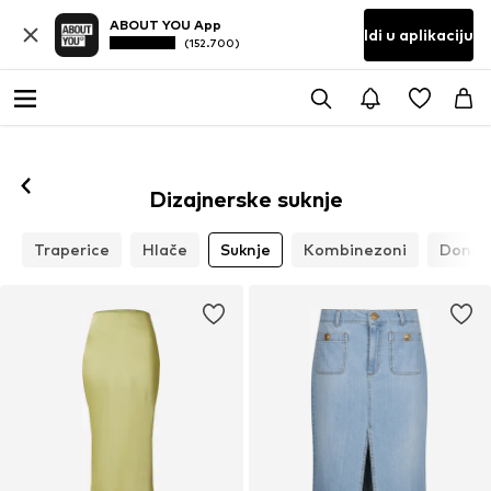
ABOUT YOU App
Idi u aplikaciju
(152.700)
Dizajnerske suknje
e
Traperice
Hlače
Suknje
Kombinezoni
Donje 