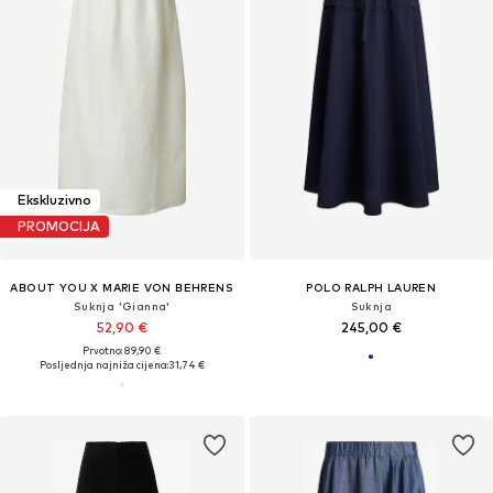
Ekskluzivno
PROMOCIJA
ABOUT YOU X MARIE VON BEHRENS
POLO RALPH LAUREN
Suknja 'Gianna'
Suknja
52,90 €
245,00 €
Prvotno: 89,90 €
Posljednja najniža cijena:
31,74 €