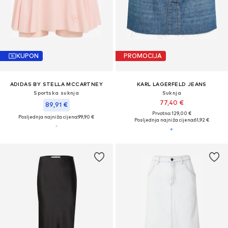
KUPON
PROMOCIJA
ADIDAS BY STELLA MCCARTNEY
KARL LAGERFELD JEANS
Sportska suknja
Suknja
77,40 €
89,91 €
Prvotno: 129,00 €
Posljednja najniža cijena:
99,90 €
Posljednja najniža cijena:
61,92 €