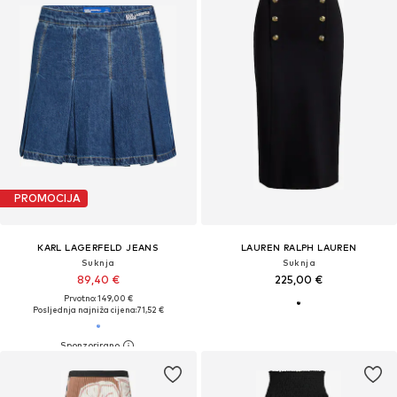
PROMOCIJA
KARL LAGERFELD JEANS
LAUREN RALPH LAUREN
Suknja
Suknja
89,40 €
225,00 €
Prvotno: 149,00 €
Posljednja najniža cijena:
71,52 €