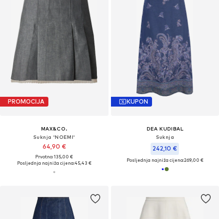
PROMOCIJA
KUPON
MAX&CO.
DEA KUDIBAL
Suknja 'NOEMI'
Suknja
64,90 €
242,10 €
Prvotno: 135,00 €
Posljednja najniža cijena:
269,00 €
Posljednja najniža cijena:
45,43 €