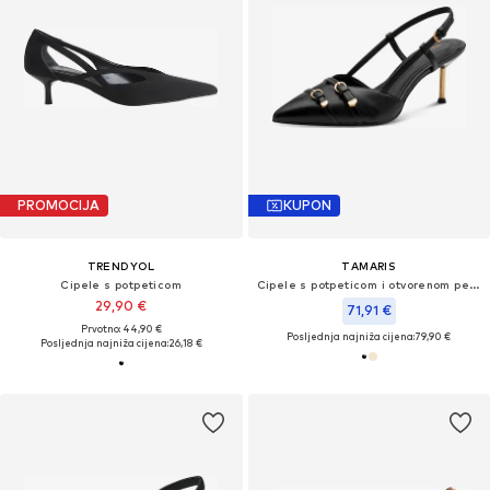
PROMOCIJA
KUPON
TRENDYOL
TAMARIS
Cipele s potpeticom
Cipele s potpeticom i otvorenom petom
29,90 €
71,91 €
Prvotno: 44,90 €
Posljednja najniža cijena:
79,90 €
Posljednja najniža cijena:
26,18 €