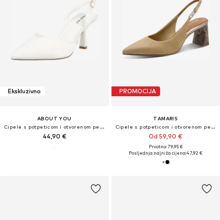
Ekskluzivno
PROMOCIJA
ABOUT YOU
TAMARIS
Cipele s potpeticom i otvorenom petom 'Violetta'
Cipele s potpeticom i otvorenom petom
44,90 €
Od 59,90 €
Prvotno: 79,95 €
Posljednja najniža cijena:
47,92 €