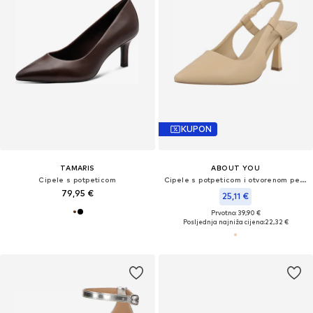
KUPON
TAMARIS
ABOUT YOU
Cipele s potpeticom
Cipele s potpeticom i otvorenom petom 'Ylvi'
79,95 €
25,11 €
Prvotno: 39,90 €
Posljednja najniža cijena:
22,32 €