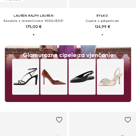
LAUREN RALPH LAUREN
RYŁKO
Sandale s remenčićima 'KIDSUEDE'
Cipele s potpeticom
175,00 €
124,99 €
Glamurozne cipele za vjenčanje