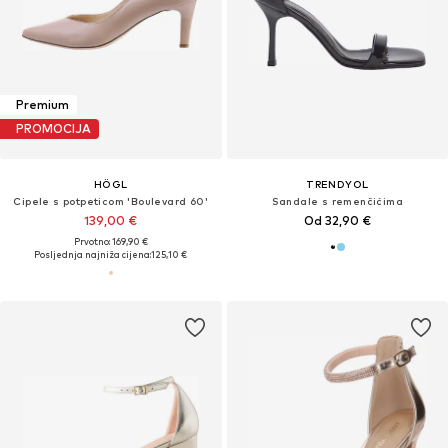
Premium
PROMOCIJA
HÖGL
TRENDYOL
Cipele s potpeticom 'Boulevard 60'
Sandale s remenčićima
139,00 €
Od 32,90 €
Prvotno: 169,90 €
Posljednja najniža cijena:
125,10 €