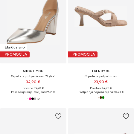
Ekskluzivno
PROMOCIJA
PROMOCIJA
ABOUT YOU
TRENDYOL
Cipele s potpeticom 'Mylie'
Cipele s potpeticom
34,90 €
23,90 €
Prvotno: 39,90 €
Prvotno: 34,90 €
Posljednja najniža cijena:
26,91 €
Posljednja najniža cijena:
20,93 €
+
2