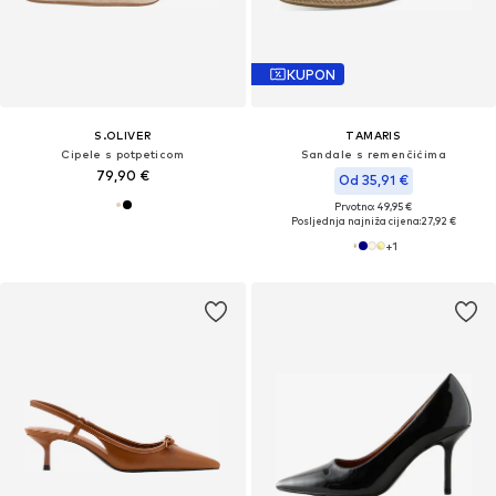
KUPON
S.OLIVER
TAMARIS
Cipele s potpeticom
Sandale s remenčićima
79,90 €
Od 35,91 €
Prvotno: 49,95 €
Posljednja najniža cijena:
27,92 €
+
1