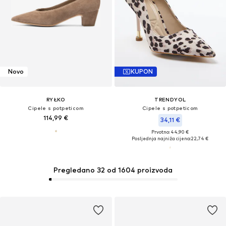
Novo
KUPON
RYŁKO
TRENDYOL
Cipele s potpeticom
Cipele s potpeticom
114,99 €
34,11 €
Prvotno: 44,90 €
Posljednja najniža cijena:
22,74 €
Pregledano 32 od 1604 proizvoda