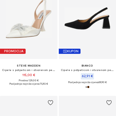
PROMOCIJA
KUPON
STEVE MADDEN
BIANCO
Cipele s potpeticom i otvorenom petom 'NITEOWL-P'
Cipele s potpeticom i otvorenom petom 'Maralyn'
115,00 €
62,91 €
Prvotno: 129,00 €
Posljednja najniža cijena:
69,90 €
Posljednja najniža cijena:
75,92 €