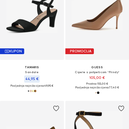
KUPON
PROMOCIJA
TAMARIS
GUESS
Sandale
Cipele s potpeticom 'Prindy'
105,00 €
44,95 €
Prvotno: 155,00 €
Posljednja najniža cijena:
49,95 €
Posljednja najniža cijena:
77,40 €