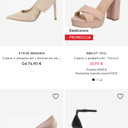
Ekskluzivno
PROMOCIJA
STEVE MADDEN
ABOUT YOU
Cipele s potpeticom i otvorenom petom 'Teacup'
Cipele s potpeticom 'Carina'
Od 74,90 €
23,90 €
Prvotno: 29,90 €
Posljednja najniža cijena:
21,51 €
+
2