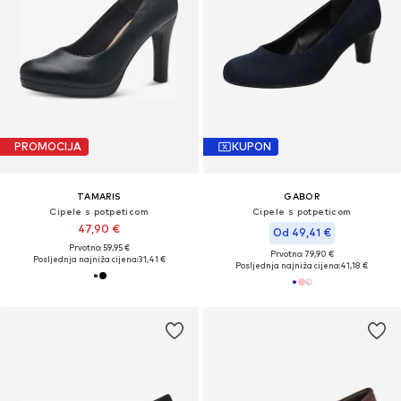
PROMOCIJA
KUPON
TAMARIS
GABOR
Cipele s potpeticom
Cipele s potpeticom
47,90 €
Od 49,41 €
Prvotno: 59,95 €
Prvotno: 79,90 €
Posljednja najniža cijena:
31,41 €
Posljednja najniža cijena:
41,18 €