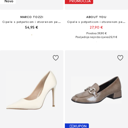
Novo
PROMOCIJA
MARCO TOZZI
ABOUT YOU
Cipele s potpeticom i otvorenom petom
Cipele s potpeticom i otvorenom petom 'Holly'
54,95 €
27,90 €
Prvotno: 39,90 €
Posljednja najniža cijena:
25,11 €
KUPON