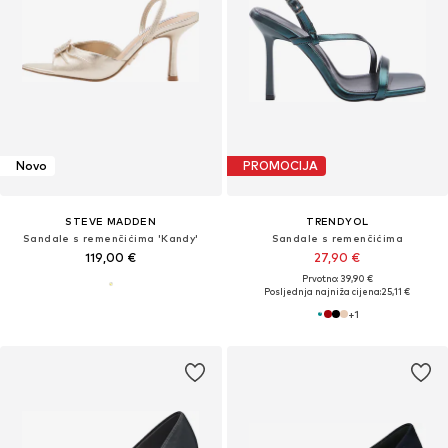
Novo
PROMOCIJA
STEVE MADDEN
TRENDYOL
Sandale s remenčićima 'Kandy'
Sandale s remenčićima
119,00 €
27,90 €
Prvotno: 39,90 €
Posljednja najniža cijena:
25,11 €
+
1