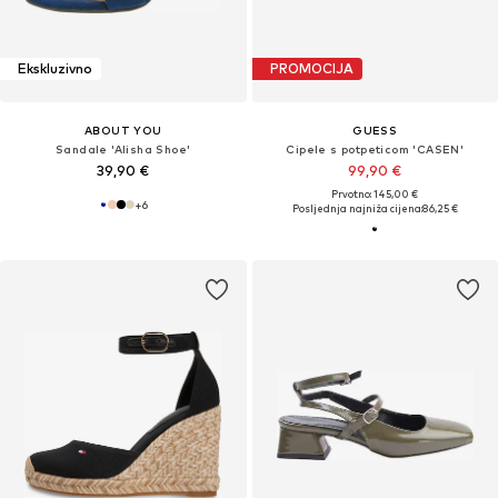
Ekskluzivno
PROMOCIJA
ABOUT YOU
GUESS
Sandale 'Alisha Shoe'
Cipele s potpeticom 'CASEN'
39,90 €
99,90 €
Prvotno: 145,00 €
+
6
Posljednja najniža cijena:
86,25 €