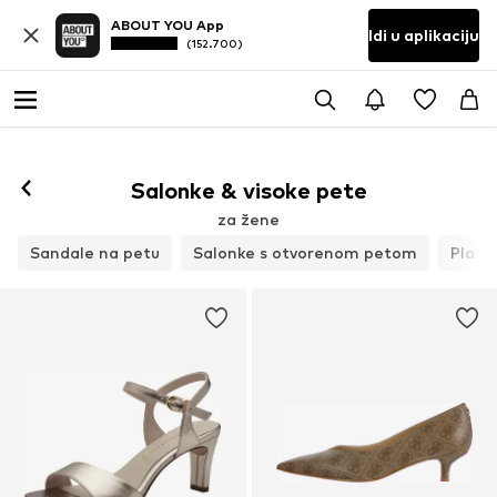
ABOUT YOU App
Idi u aplikaciju
(152.700)
Salonke & visoke pete
za žene
Sandale na petu
Salonke s otvorenom petom
Platf