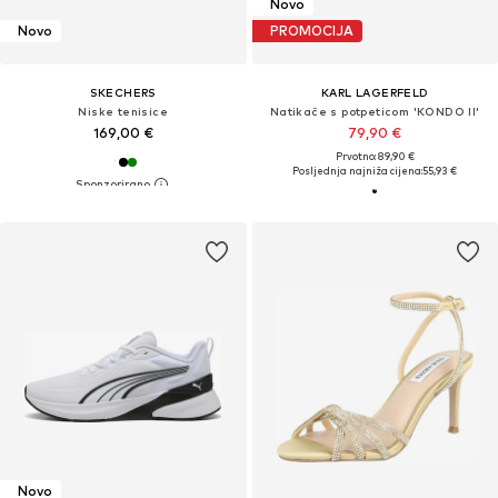
Novo
Novo
PROMOCIJA
SKECHERS
KARL LAGERFELD
Niske tenisice
Natikače s potpeticom 'KONDO II'
169,00 €
79,90 €
Prvotno: 89,90 €
Posljednja najniža cijena:
55,93 €
Novo