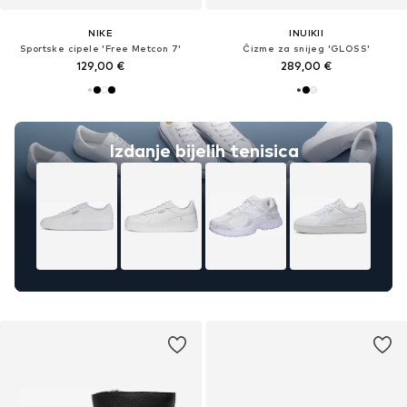
NIKE
INUIKII
Sportske cipele 'Free Metcon 7'
Čizme za snijeg 'GLOSS'
129,00 €
289,00 €
Izdanje bijelih tenisica