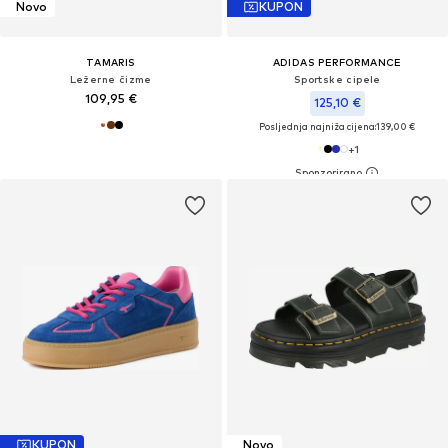
Novo
KUPON
TAMARIS
ADIDAS PERFORMANCE
Ležerne čizme
Sportske cipele
109,95 €
125,10 €
Posljednja najniža cijena:
139,00 €
+
1
KUPON
Novo