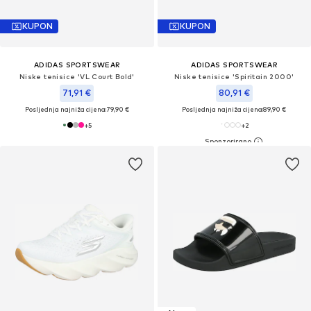
KUPON
KUPON
ADIDAS SPORTSWEAR
ADIDAS SPORTSWEAR
Niske tenisice 'VL Court Bold'
Niske tenisice 'Spiritain 2000'
71,91 €
80,91 €
Posljednja najniža cijena:
79,90 €
Posljednja najniža cijena:
89,90 €
+
5
+
2