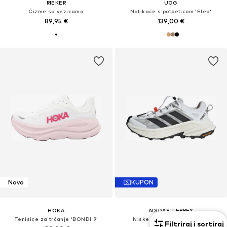
RIEKER
UGG
Čizme sa vezicama
Natikače s potpeticom 'Elea'
89,95 €
139,00 €
Novo
KUPON
HOKA
ADIDAS TERREX
Tenisice za trčanje 'BONDI 9'
Niske cipele 'Freehiker SL'
Filtriraj i sortiraj