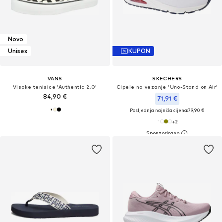
Novo
Unisex
KUPON
VANS
SKECHERS
Visoke tenisice 'Authentic 2.0'
Cipele na vezanje 'Uno-Stand on Air'
84,90 €
71,91 €
Posljednja najniža cijena:
79,90 €
+
2