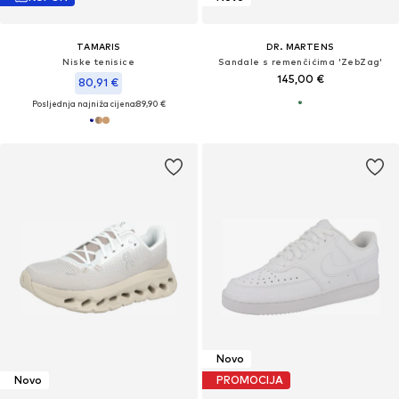
TAMARIS
DR. MARTENS
Niske tenisice
Sandale s remenčićima 'ZebZag'
145,00 €
80,91 €
Posljednja najniža cijena:
89,90 €
Novo
Novo
PROMOCIJA