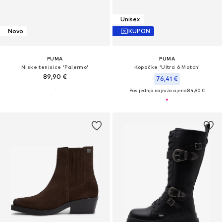
Unisex
Novo
KUPON
PUMA
PUMA
Niske tenisice 'Palermo'
Kopačke 'Ultra 6 Match'
89,90 €
76,41 €
Posljednja najniža cijena:
84,90 €