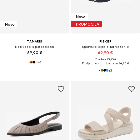
Novo
Novo
PROMOCIJA
TAMARIS
RIEKER
Natikače s potpeticom
Sportske cipele na vezanje
69,90 €
69,90 €
Prvotno: 79,95 €
+
1
Posljednja najniža cijena:
54,90 €
+
3