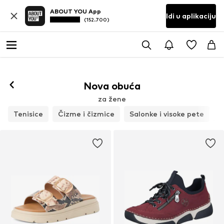
ABOUT YOU App
Idi u aplikaciju
(152.700)
Prati
Nova obuća
za žene
Tenisice
Čizme i čizmice
Salonke i visoke pete
S