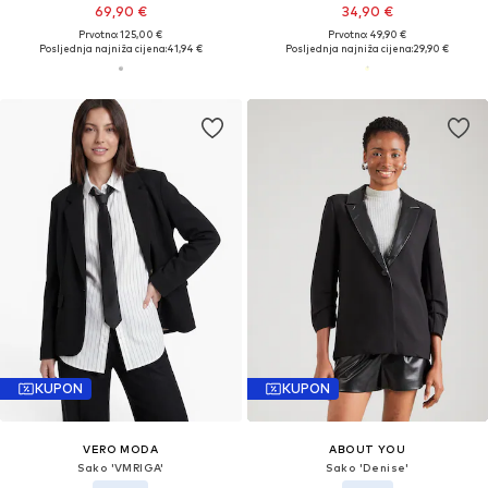
69,90 €
34,90 €
Prvotno: 125,00 €
Prvotno: 49,90 €
Posljednja najniža cijena:
41,94 €
Posljednja najniža cijena:
29,90 €
KUPON
KUPON
VERO MODA
ABOUT YOU
Sako 'VMRIGA'
Sako 'Denise'