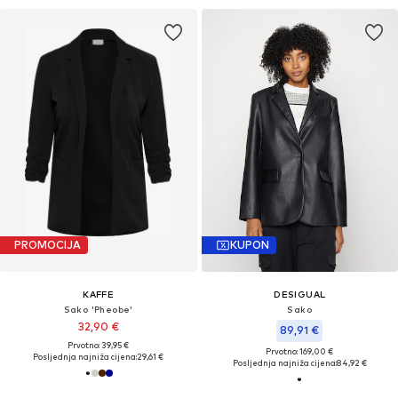
PROMOCIJA
KUPON
KAFFE
DESIGUAL
Sako 'Pheobe'
Sako
32,90 €
89,91 €
Prvotno: 39,95 €
Prvotno: 169,00 €
Posljednja najniža cijena:
29,61 €
Posljednja najniža cijena:
84,92 €