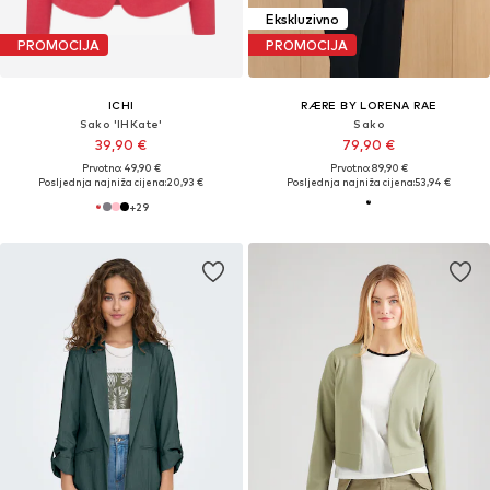
Ekskluzivno
PROMOCIJA
PROMOCIJA
ICHI
RÆRE BY LORENA RAE
Sako 'IHKate'
Sako
39,90 €
79,90 €
Prvotno: 49,90 €
Prvotno: 89,90 €
Posljednja najniža cijena:
20,93 €
Posljednja najniža cijena:
53,94 €
+
29