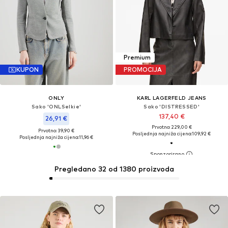
Premium
KUPON
PROMOCIJA
ONLY
KARL LAGERFELD JEANS
Sako 'ONLSelkie'
Sako 'DISTRESSED'
137,40 €
26,91 €
Prvotno: 229,00 €
Prvotno: 39,90 €
Posljednja najniža cijena:
109,92 €
Posljednja najniža cijena:
11,96 €
Pregledano 32 od 1380 proizvoda