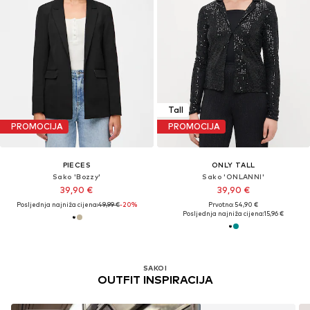
Tall
PROMOCIJA
PROMOCIJA
PIECES
ONLY TALL
Sako 'Bozzy'
Sako 'ONLANNI'
39,90 €
39,90 €
Posljednja najniža cijena:
49,99 €
-20%
Prvotno: 54,90 €
Posljednja najniža cijena:
15,96 €
SAKOI
OUTFIT INSPIRACIJA