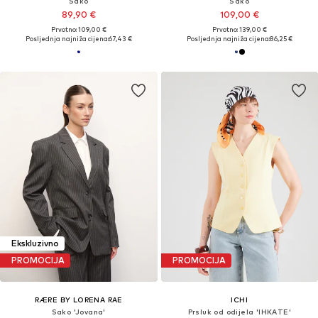
Sako
Sako
89,90 €
109,00 €
Prvotno: 109,00 €
Prvotno: 139,00 €
Posljednja najniža cijena:
67,43 €
Posljednja najniža cijena:
86,25 €
Ekskluzivno
PROMOCIJA
PROMOCIJA
RÆRE BY LORENA RAE
ICHI
Sako 'Jovana'
Prsluk od odijela 'IHKATE'