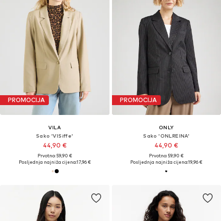
PROMOCIJA
PROMOCIJA
VILA
ONLY
Sako 'VISiffe'
Sako 'ONLREINA'
44,90 €
44,90 €
Prvotno: 59,90 €
Prvotno: 59,90 €
Posljednja najniža cijena:
17,96 €
Posljednja najniža cijena:
19,96 €