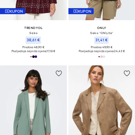
KUPON
KUPON
TRENDYOL
ONLY
Sako
Sako 'ONLita'
38,61 €
31,41 €
Prvotno: 48,90 €
Prvotno: 49,90 €
Posljednja najniža cijena:
17,16 €
Posljednja najniža cijena:
24,43 €