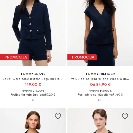
PROMOCIJA
PROMOCIJA
TOMMY JEANS
TOMMY HILFIGER
Sako 'Gold-tone Button Regular Fit Cropped Blazer'
Prsluk od odijela 'Blend Wrap Waistcoat'
149,00 €
Od 84,90 €
Prvotno: 219,00 €
Prvotno: 149,00 €
Posljednja najniža cijena:
87,20 €
Posljednja najniža cijena:
71,40 €