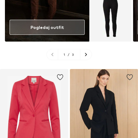
Pogledaj outfit
1
/
3