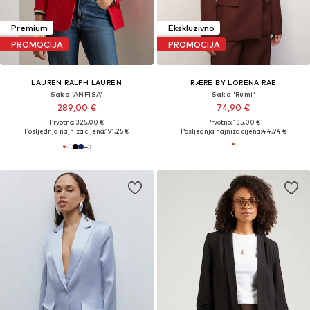
Premium
Ekskluzivno
PROMOCIJA
PROMOCIJA
LAUREN RALPH LAUREN
RÆRE BY LORENA RAE
Sako 'ANFISA'
Sako 'Rumi'
289,00 €
74,90 €
Prvotno: 325,00 €
Prvotno: 135,00 €
Posljednja najniža cijena:
191,25 €
Posljednja najniža cijena:
44,94 €
+
3