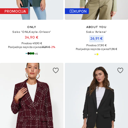
PROMOCIJA
KUPON
ONLY
ABOUT YOU
Sako 'ONLKayle-Orleen'
Sako 'Arlene'
34,90 €
26,91 €
Prvotno: 49,90 €
Prvotno: 37,90 €
Posljednja najniža cijena:
35,91 €
-2%
Posljednja najniža cijena:
11,96 €
+
4