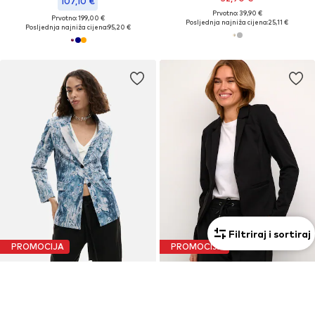
107,10 €
Prvotno: 39,90 €
Prvotno: 199,00 €
Posljednja najniža cijena:
25,11 €
Posljednja najniža cijena:
95,20 €
Filtriraj i sortiraj
PROMOCIJA
PROMOCIJA
DESIGUAL
KAFFE
Sako
Sako 'KA Jenny'
69,50 €
57,90 €