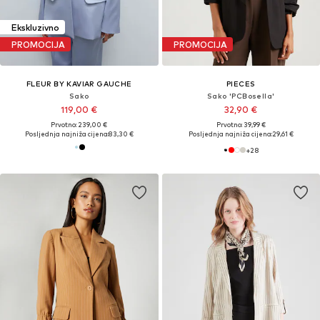
Ekskluzivno
PROMOCIJA
PROMOCIJA
FLEUR BY KAVIAR GAUCHE
PIECES
Sako
Sako 'PCBosella'
119,00 €
32,90 €
Prvotno: 239,00 €
Prvotno: 39,99 €
Posljednja najniža cijena:
83,30 €
Posljednja najniža cijena:
29,61 €
+
28