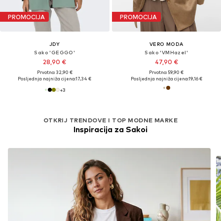
PROMOCIJA
PROMOCIJA
JDY
VERO MODA
Sako 'GEGGO'
Sako 'VMHazel'
28,90 €
47,90 €
Prvotno: 32,90 €
Prvotno: 59,90 €
Posljednja najniža cijena:
17,34 €
Posljednja najniža cijena:
19,16 €
+
3
OTKRIJ TRENDOVE I TOP MODNE MARKE
Inspiracija za Sakoi