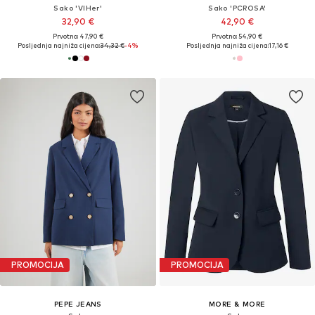
Sako 'VIHer'
Sako 'PCROSA'
32,90 €
42,90 €
Prvotno: 47,90 €
Prvotno: 54,90 €
Posljednja najniža cijena:
34,32 €
-4%
Posljednja najniža cijena:
17,16 €
PROMOCIJA
PROMOCIJA
PEPE JEANS
MORE & MORE