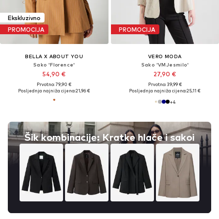
Ekskluzivno
PROMOCIJA
PROMOCIJA
BELLA X ABOUT YOU
VERO MODA
Sako 'Florence'
Sako 'VMJesmilo'
54,90 €
27,90 €
Prvotno: 79,90 €
Prvotno: 39,99 €
Posljednja najniža cijena:
21,96 €
Posljednja najniža cijena:
25,11 €
+
4
Šik kombinacije: Kratke hlače i sakoi