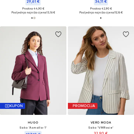
29,61 €
34,11 €
Prvotno: 44,90 €
Prvotno: 42,90 €
Posljednja najniža cijena:
13,16 €
Posljednja najniža cijena:
15,16 €
KUPON
PROMOCIJA
HUGO
VERO MODA
Sako 'Asmalla-1'
Sako 'VMRosie'
32,90 €