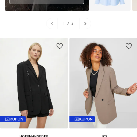
1
/
3
KUPON
KUPON
HOERMANSEDER
JJXX