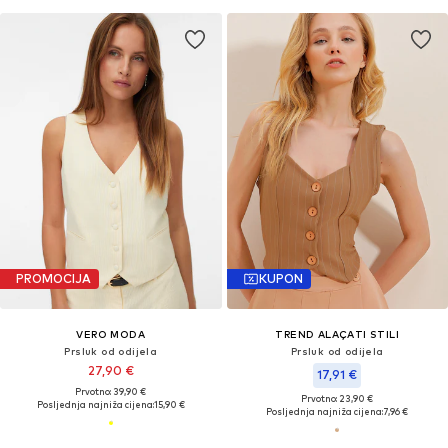
PROMOCIJA
KUPON
VERO MODA
TREND ALAÇATI STILI
Prsluk od odijela
Prsluk od odijela
27,90 €
17,91 €
Prvotno: 39,90 €
Prvotno: 23,90 €
Posljednja najniža cijena:
15,90 €
Posljednja najniža cijena:
7,96 €