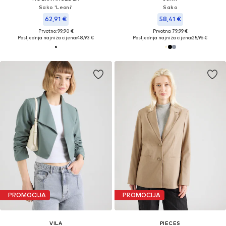
Sako 'Leoni'
Sako
62,91 €
58,41 €
Prvotno: 99,90 €
Prvotno: 79,99 €
Posljednja najniža cijena:
48,93 €
Posljednja najniža cijena:
25,96 €
PROMOCIJA
PROMOCIJA
VILA
PIECES