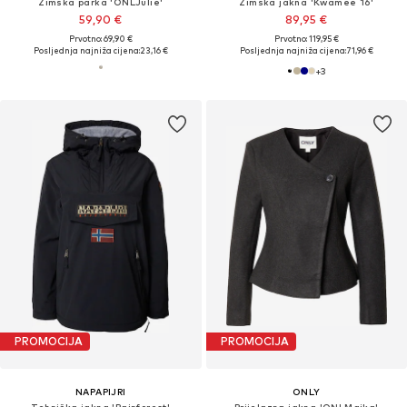
Zimska parka 'ONLJulie'
Zimska jakna 'Kwamee 16'
59,90 €
89,95 €
Prvotno: 69,90 €
Prvotno: 119,95 €
Posljednja najniža cijena:
23,16 €
Posljednja najniža cijena:
71,96 €
+
3
PROMOCIJA
PROMOCIJA
NAPAPIJRI
ONLY
Tehnička jakna 'Rainforest'
Prijelazna jakna 'ONLMaika'