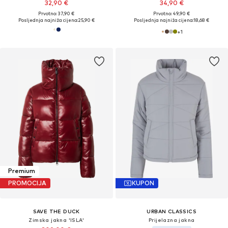
32,90 €
34,90 €
Prvotno: 37,90 €
Prvotno: 49,90 €
Posljednja najniža cijena:
25,90 €
Posljednja najniža cijena:
18,68 €
+
1
Premium
PROMOCIJA
KUPON
SAVE THE DUCK
URBAN CLASSICS
Zimska jakna 'ISLA'
Prijelazna jakna