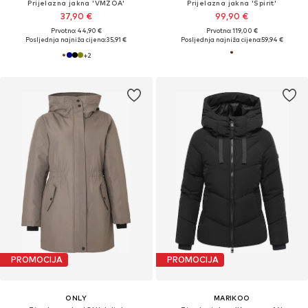
Prijelazna jakna 'VMZOA'
Prijelazna jakna 'Spirit'
37,90 €
99,90 €
Prvotno: 44,90 €
Prvotno: 119,00 €
Posljednja najniža cijena:
35,91 €
Posljednja najniža cijena:
59,94 €
+
2
PROMOCIJA
PROMOCIJA
ONLY
MARIKOO