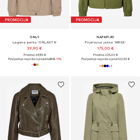
PROMOCIJA
PROMOCIJA
ONLY
NAPAPIJRI
Lagana parka 'ONLASTA'
Prijelazna jakna 'ARISE'
39,90 €
175,00 €
Prvotno: 49,90 €
Prvotno: 235,00 €
Posljednja najniža cijena:
44,91 €
-11%
Posljednja najniža cijena:
122,50 €
+
1