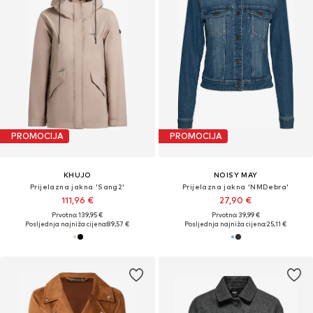
PROMOCIJA
PROMOCIJA
KHUJO
NOISY MAY
Prijelazna jakna 'Sang2'
Prijelazna jakna 'NMDebra'
111,96 €
27,90 €
Prvotno: 139,95 €
Prvotno: 39,99 €
Posljednja najniža cijena:
89,57 €
Posljednja najniža cijena:
25,11 €