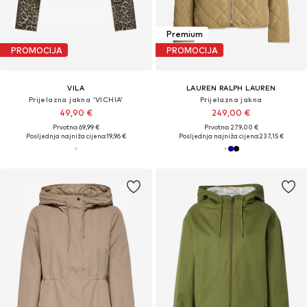
Premium
PROMOCIJA
PROMOCIJA
VILA
LAUREN RALPH LAUREN
Prijelazna jakna 'VICHIA'
Prijelazna jakna
49,90 €
249,00 €
Prvotno: 69,99 €
Prvotno: 279,00 €
Posljednja najniža cijena:
19,96 €
Posljednja najniža cijena:
237,15 €