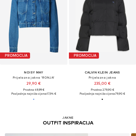
PROMOCIJA
PROMOCIJA
NOISY MAY
CALVIN KLEIN JEANS
Prijelazna jakna 'RONJA'
Prijelazna jakna
29,90 €
235,00 €
Prvotno: 49,99 €
Prvotno: 279,90 €
Posljednja najniža cijena:
17,94 €
Posljednja najniža cijena:
79,90 €
JAKNE
OUTFIT INSPIRACIJA