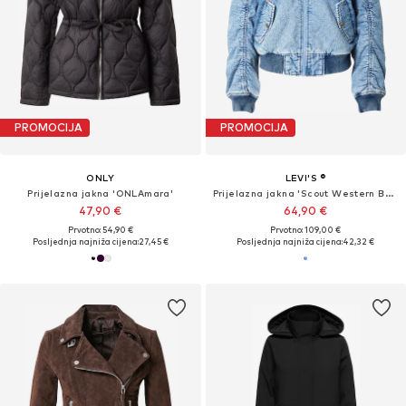
PROMOCIJA
PROMOCIJA
ONLY
LEVI'S ®
Prijelazna jakna 'ONLAmara'
Prijelazna jakna 'Scout Western Bomber Jacket'
47,90 €
64,90 €
Prvotno: 54,90 €
Prvotno: 109,00 €
Posljednja najniža cijena:
27,45 €
Posljednja najniža cijena:
42,32 €