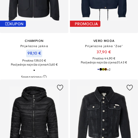
KUPON
PROMOCIJA
CHAMPION
VERO MODA
Prijelazna jakna
Prijelazna jakna 'Zoa'
37,90 €
98,10 €
Prvotno: 44,90 €
Prvotno: 139,00 €
Posljednja najniža cijena:
31,43 €
Posljednja najniža cijena:
43,60 €
+
2