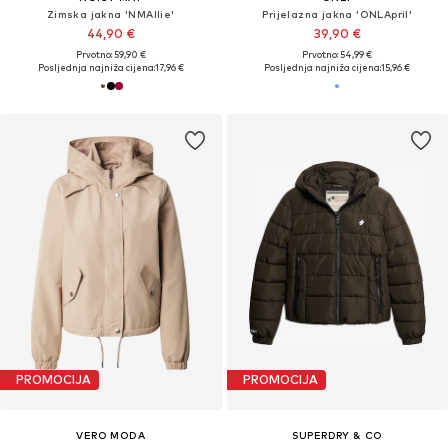
Zimska jakna 'NMAllie'
Prijelazna jakna 'ONLApril'
44,90 €
39,90 €
Prvotno: 59,90 €
Prvotno: 54,99 €
Posljednja najniža cijena:
17,96 €
Posljednja najniža cijena:
15,96 €
PROMOCIJA
PROMOCIJA
VERO MODA
SUPERDRY & CO