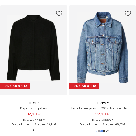
PROMOCIJA
PROMOCIJA
PIECES
LEVI'S ®
Prijelazna jakna
Prijelazna jakna '90's Trucker Jacket'
32,90 €
59,90 €
Prvotno: 44,99 €
Prvotno: 89,90 €
Posljednja najniža cijena:
13,16 €
Posljednja najniža cijena:
48,69 €
+
2