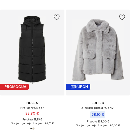
PROMOCIJA
KUPON
PIECES
EDITED
Prsluk 'PCBee'
Zimska jakna 'Carly'
52,90 €
98,10 €
Prvotno: 59,99 €
Prvotno: 139,00 €
Posljednja najniža cijena:
47,61 €
Posljednja najniža cijena:
43,60 €