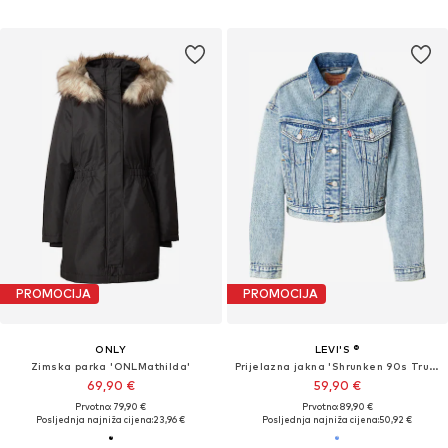
PROMOCIJA
PROMOCIJA
ONLY
LEVI'S ®
Zimska parka 'ONLMathilda'
Prijelazna jakna 'Shrunken 90s Trucker'
69,90 €
59,90 €
Prvotno: 79,90 €
Prvotno: 89,90 €
Posljednja najniža cijena:
23,96 €
Posljednja najniža cijena:
50,92 €