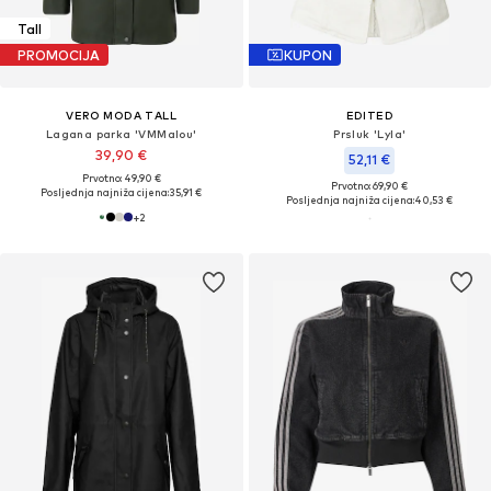
Tall
PROMOCIJA
KUPON
VERO MODA TALL
EDITED
Lagana parka 'VMMalou'
Prsluk 'Lyla'
39,90 €
52,11 €
Prvotno: 49,90 €
Prvotno: 69,90 €
Posljednja najniža cijena:
35,91 €
Posljednja najniža cijena:
40,53 €
+
2