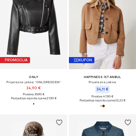
PROMOCIJA
KUPON
ONLY
HAPPINESS İSTANBUL
Prijelazna jakna 'ONLDRESDEN'
Prijelazna jakna
34,90 €
34,11 €
Prvotno: 39,90 €
Prvotno: 47,90 €
Posljednja najniža cijena:
27,90 €
Posljednja najniža cijena:
32,22 €