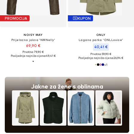
PROMOCIJA
KUPON
NOISY MAY
ONLY
Prijelazna jakna 'NMNelly'
Lagana parka 'ONLLouise'
69,90 €
40,41 €
Prvotno: 79,90 €
Prvotno: 59,90 €
Posljednja najniža cijena:
49,41 €
Posljednja najniža cijena:
26,94 €
+
1
Jakne za žene s oblinama