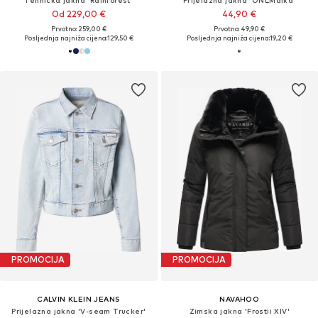
Od 229,00 €
44,90 €
Prvotno: 259,00 €
Prvotno: 49,90 €
Posljednja najniža cijena:
129,50 €
Posljednja najniža cijena:
19,20 €
PROMOCIJA
PROMOCIJA
CALVIN KLEIN JEANS
NAVAHOO
Prijelazna jakna 'V-seam Trucker'
Zimska jakna 'Frostii XIV'