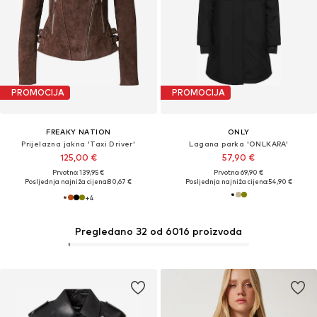
PROMOCIJA
PROMOCIJA
FREAKY NATION
ONLY
Prijelazna jakna 'Taxi Driver'
Lagana parka 'ONLKARA'
125,00 €
57,90 €
Prvotno: 139,95 €
Prvotno: 69,90 €
Posljednja najniža cijena:
80,67 €
Posljednja najniža cijena:
54,90 €
+
4
Pregledano 32 od 6016 proizvoda