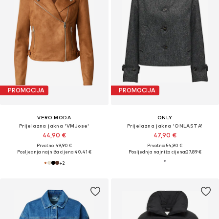
PROMOCIJA
PROMOCIJA
VERO MODA
ONLY
Prijelazna jakna 'VMJose'
Prijelazna jakna 'ONLASTA'
44,90 €
47,90 €
Prvotno: 49,90 €
Prvotno: 54,90 €
Posljednja najniža cijena:
40,41 €
Posljednja najniža cijena:
27,89 €
+
2