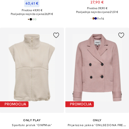
27,90 €
40,41 €
Prvotno: 39,90 €
Prvotno: 49,90 €
Posljednja najniža cijena:
21,51 €
Posljednja najniža cijena:
26,91 €
+
14
PROMOCIJA
PROMOCIJA
ONLY PLAY
ONLY
Sportski prsluk 'ONPMon'
Prijelazna jakna 'ONLSEDONA FREJA'