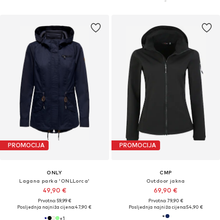
PROMOCIJA
PROMOCIJA
ONLY
CMP
Lagana parka 'ONLLorca'
Outdoor jakna
49,90 €
69,90 €
Prvotno: 59,99 €
Prvotno: 79,90 €
Posljednja najniža cijena:
47,90 €
Posljednja najniža cijena:
54,90 €
+
1