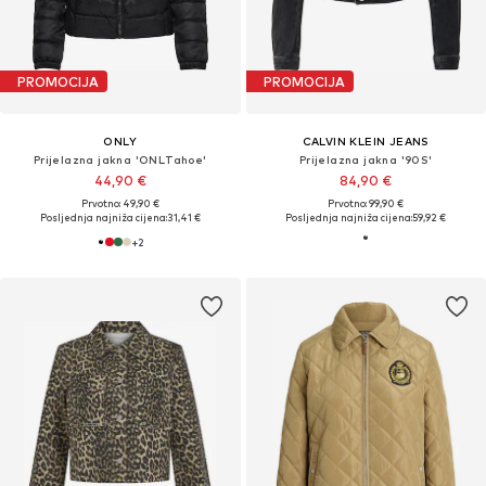
PROMOCIJA
PROMOCIJA
ONLY
CALVIN KLEIN JEANS
Prijelazna jakna 'ONLTahoe'
Prijelazna jakna '90S'
44,90 €
84,90 €
Prvotno: 49,90 €
Prvotno: 99,90 €
Posljednja najniža cijena:
31,41 €
Posljednja najniža cijena:
59,92 €
+
2