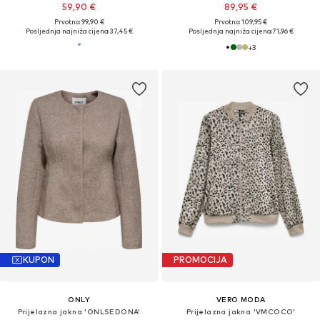
59,90 €
89,95 €
Prvotno: 99,90 €
Prvotno: 109,95 €
Posljednja najniža cijena:
37,45 €
Posljednja najniža cijena:
71,96 €
+
3
KUPON
PROMOCIJA
ONLY
VERO MODA
Prijelazna jakna 'ONLSEDONA'
Prijelazna jakna 'VMCOCO'