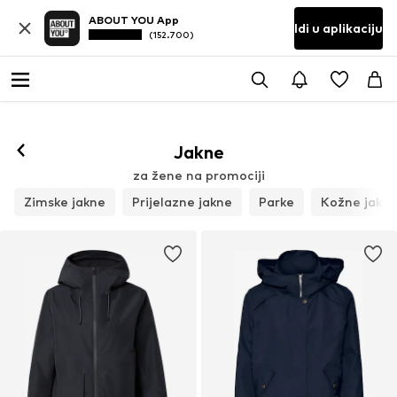
ABOUT YOU App
Idi u aplikaciju
(152.700)
Jakne
za žene na promociji
Zimske jakne
Prijelazne jakne
Parke
Kožne jakn