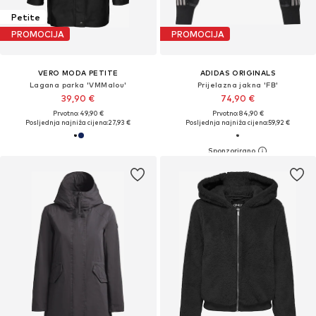
Petite
PROMOCIJA
PROMOCIJA
VERO MODA PETITE
ADIDAS ORIGINALS
Lagana parka 'VMMalou'
Prijelazna jakna 'FB'
39,90 €
74,90 €
Prvotno: 49,90 €
Prvotno: 84,90 €
Posljednja najniža cijena:
27,93 €
Posljednja najniža cijena:
59,92 €