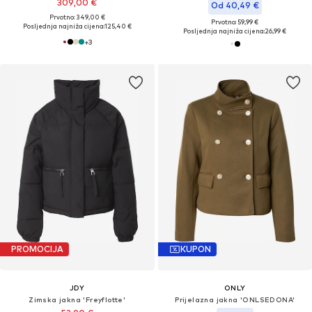
309,00 €
Od 40,49 €
Prvotno: 349,00 €
Prvotno: 59,99 €
Posljednja najniža cijena:
125,40 €
Posljednja najniža cijena:
26,99 €
+
3
PROMOCIJA
KUPON
JDY
ONLY
Zimska jakna 'Freyflotte'
Prijelazna jakna 'ONLSEDONA'