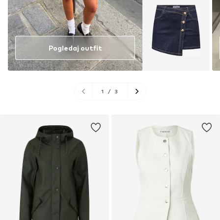
Pogledaj outfit
1
/
3