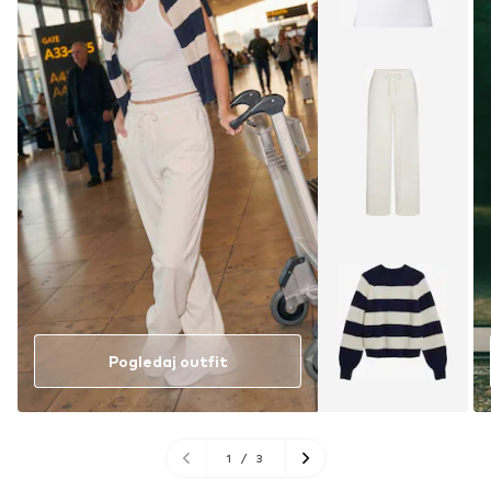
Pogledaj outfit
1
/
3