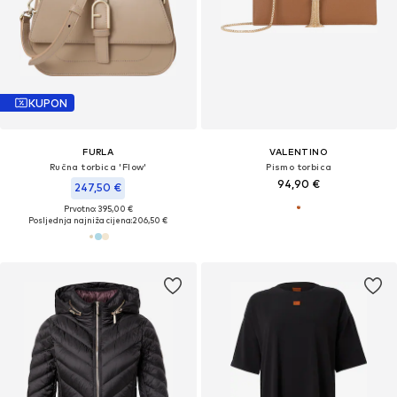
KUPON
FURLA
VALENTINO
Ručna torbica 'Flow'
Pismo torbica
94,90 €
247,50 €
Prvotno: 395,00 €
Posljednja najniža cijena:
206,50 €