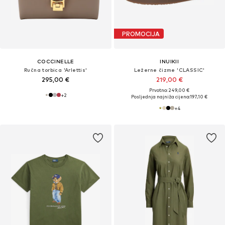
PROMOCIJA
COCCINELLE
INUIKII
Ručna torbica 'Arlettis'
Ležerne čizme 'CLASSIC'
295,00 €
219,00 €
Prvotno: 249,00 €
+
2
Posljednja najniža cijena:
197,10 €
+
4