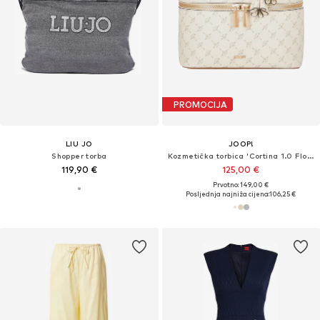
PROMOCIJA
LIU JO
JOOP!
Shopper torba
Kozmetička torbica 'Cortina 1.0 Flora'
119,90 €
125,00 €
Prvotno: 149,00 €
Posljednja najniža cijena:
106,25 €