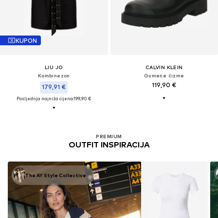
KUPON
LIU JO
CALVIN KLEIN
Kombinezon
Gumene čizme
119,90 €
179,91 €
Posljednja najniža cijena:
199,90 €
PREMIUM
OUTFIT INSPIRACIJA
The AY Style Collective