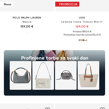
Novo
PROMOCIJA
POLO RALPH LAUREN
UGG
Majica
Ležerne čizme 'Classic Mini II'
159,00 €
169,00 €
Prvotno: 189,00 €
Posljednja najniža cijena:
152,10 €
+
2
Profinjene torbe za svaki dan