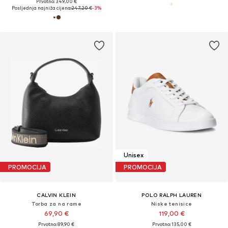
Prvotno: 349,00 €
Posljednja najniža cijena:
247,20 €
-3%
Unisex
PROMOCIJA
PROMOCIJA
CALVIN KLEIN
POLO RALPH LAUREN
Torba za na rame
Niske tenisice
69,90 €
119,00 €
Prvotno: 89,90 €
Prvotno: 135,00 €