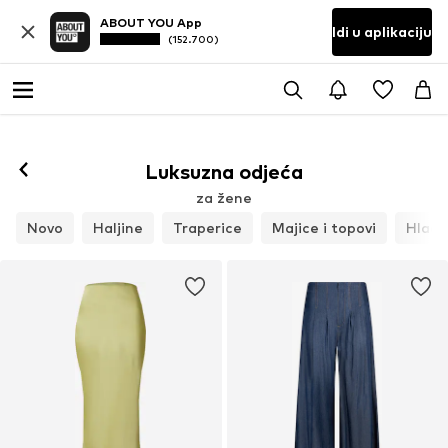
ABOUT YOU App
Idi u aplikaciju
(152.700)
Luksuzna odjeća
za žene
Novo
Haljine
Traperice
Majice i topovi
Hlače