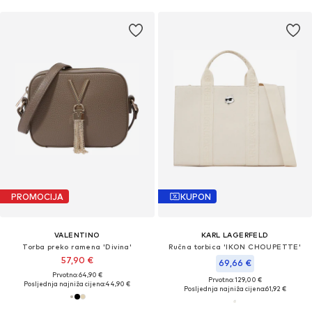
PROMOCIJA
KUPON
VALENTINO
KARL LAGERFELD
Torba preko ramena 'Divina'
Ručna torbica 'IKON CHOUPETTE'
57,90 €
69,66 €
Prvotno: 64,90 €
Prvotno: 129,00 €
Posljednja najniža cijena:
44,90 €
Posljednja najniža cijena:
61,92 €