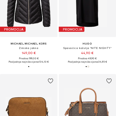
PROMOCIJA
PROMOCIJA
MICHAEL MICHAEL KORS
HUGO
Zimska jakna
Spavaćica košulja 'NITE NIGHTY'
149,00 €
44,90 €
Prvotno: 199,00 €
Prvotno: 49,90 €
Posljednja najniža cijena:
134,10 €
Posljednja najniža cijena:
34,93 €