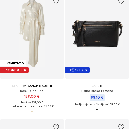
Ekskluzivno
PROMOCIJA
KUPON
FLEUR BY KAVIAR GAUCHE
LIU JO
Košulja haljina
Torba preko ramena
159,00 €
98,10 €
Prvotno: 229,00 €
Posljednja najniža cijena:
109,00 €
Posljednja najniža cijena:
63,60 €