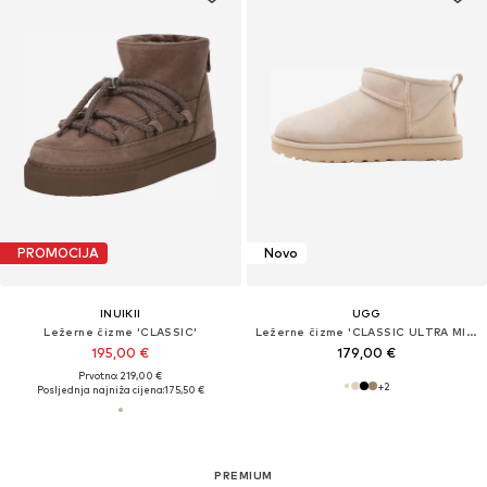
PROMOCIJA
Novo
INUIKII
UGG
Ležerne čizme 'CLASSIC'
Ležerne čizme 'CLASSIC ULTRA MINI'
195,00 €
179,00 €
Prvotno: 219,00 €
+
2
Posljednja najniža cijena:
175,50 €
PREMIUM