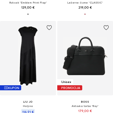
Ruksak 'Emblem Print Flap'
Ležerne čizme 'CLASSIC'
129,00 €
219,00 €
Unisex
KUPON
PROMOCIJA
LIU JO
BOSS
Haljina
Aktovka torba 'Ray'
179,00 €
116,91 €