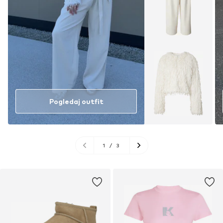
Pogledaj outfit
1
/
3