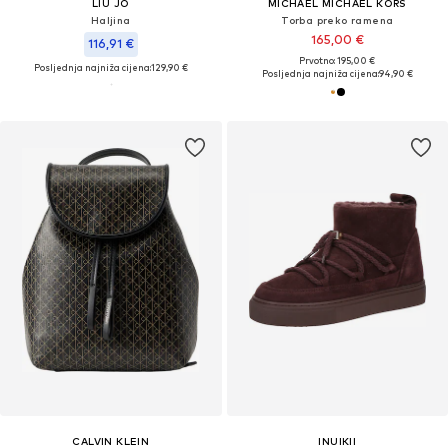
LIU JO
MICHAEL MICHAEL KORS
Haljina
Torba preko ramena
165,00 €
116,91 €
Prvotno: 195,00 €
Posljednja najniža cijena:
129,90 €
Posljednja najniža cijena:
94,90 €
CALVIN KLEIN
INUIKII