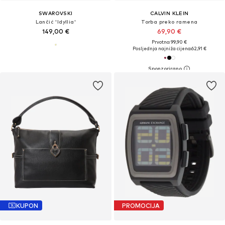
SWAROVSKI
CALVIN KLEIN
Lančić 'Idyllia'
Torba preko ramena
149,00 €
69,90 €
Prvotno: 99,90 €
Posljednja najniža cijena:
62,91 €
KUPON
PROMOCIJA