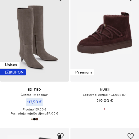
Unisex
KUPON
Premium
EDITED
INUIKII
Čizme 'Menami'
Ležerne čizme 'CLASSIC'
219,00 €
112,50 €
Prvotno: 169,00 €
Posljednja najniža cijena:
54,00 €