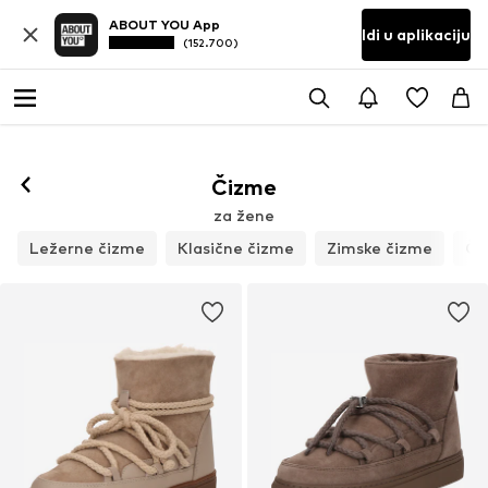
ABOUT YOU App
Idi u aplikaciju
(152.700)
Čizme
za žene
Ležerne čizme
Klasične čizme
Zimske čizme
Či