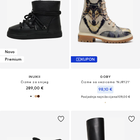
Novo
Premium
KUPON
INUIKII
GOBY
Čizme za snijeg
Čizme sa vezicama 'NJR121'
289,00 €
98,10 €
Posljednja najniža cijena:
109,00 €