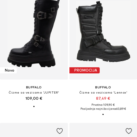
Novo
PROMOCIJA
BUFFALO
BUFFALO
Čizme sa vezicama 'JUPITER'
Čizme sa vezicama 'Lennox'
109,00 €
87,49 €
Prvotno: 109,90 €
Posljednja najniža cijena:
63,89 €