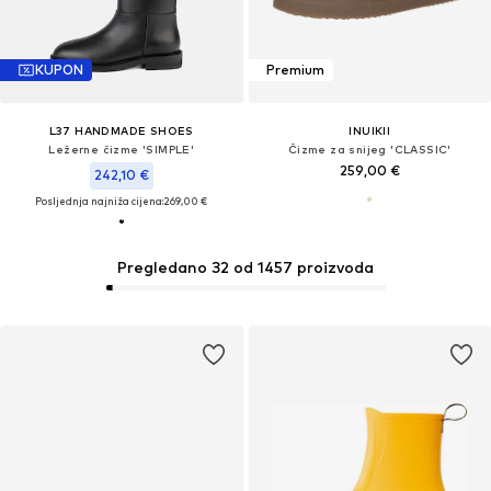
KUPON
Premium
L37 HANDMADE SHOES
INUIKII
Ležerne čizme 'SIMPLE'
Čizme za snijeg 'CLASSIC'
259,00 €
242,10 €
Posljednja najniža cijena:
269,00 €
Pregledano 32 od 1457 proizvoda