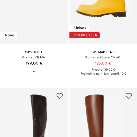
Unisex
Novo
PROMOCIJA
CA'SHOTT
DR. MARTENS
Čizme 'VILMA'
Gumene čizme '1460'
199,00 €
125,00 €
Prvotno: 139,00 €
Posljednja najniža cijena:
98,10 €