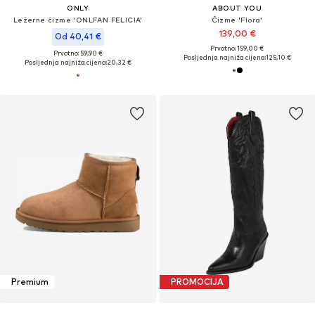
ONLY
ABOUT YOU
Ležerne čizme 'ONLFAN FELICIA'
Čizme 'Flora'
139,00 €
Od 40,41 €
Prvotno: 159,00 €
Prvotno: 59,90 €
Posljednja najniža cijena:
125,10 €
Posljednja najniža cijena:
20,32 €
Premium
PROMOCIJA