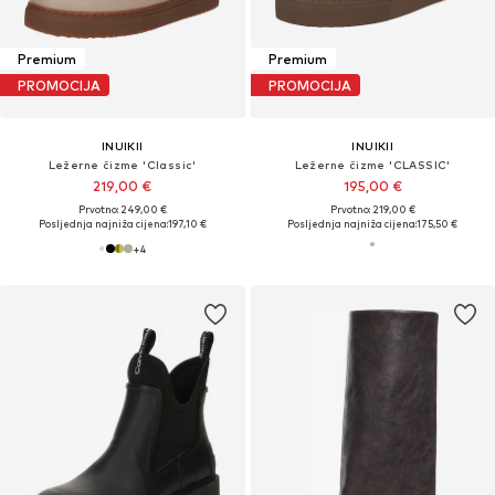
Premium
Premium
PROMOCIJA
PROMOCIJA
INUIKII
INUIKII
Ležerne čizme 'Classic'
Ležerne čizme 'CLASSIC'
219,00 €
195,00 €
Prvotno: 249,00 €
Prvotno: 219,00 €
Posljednja najniža cijena:
197,10 €
Posljednja najniža cijena:
175,50 €
+
4