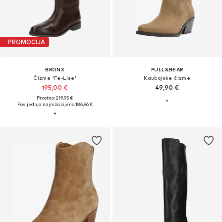
PROMOCIJA
BRONX
PULL&BEAR
Čizme 'Fe-Lise'
Kaubojske čizme
195,00 €
49,90 €
Prvotno: 219,95 €
Posljednja najniža cijena:
186,96 €