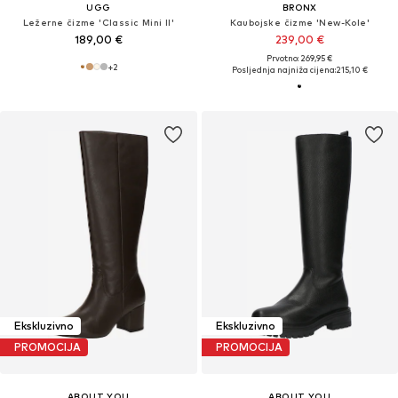
UGG
BRONX
Ležerne čizme 'Classic Mini II'
Kaubojske čizme 'New-Kole'
189,00 €
239,00 €
Prvotno: 269,95 €
+
2
Posljednja najniža cijena:
215,10 €
Ekskluzivno
Ekskluzivno
PROMOCIJA
PROMOCIJA
ABOUT YOU
ABOUT YOU