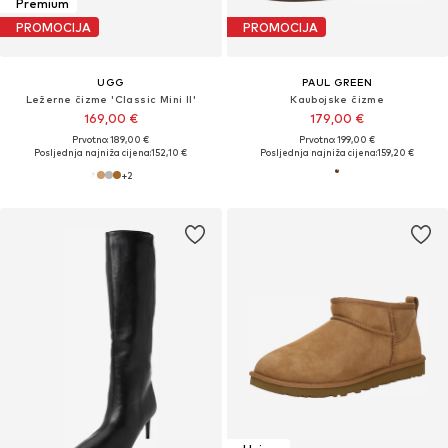
Premium
PROMOCIJA
PROMOCIJA
UGG
PAUL GREEN
Ležerne čizme 'Classic Mini II'
Kaubojske čizme
169,00 €
179,00 €
Prvotno: 189,00 €
Prvotno: 199,00 €
Posljednja najniža cijena:
152,10 €
Posljednja najniža cijena:
159,20 €
+
2