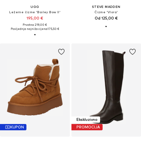
UGG
STEVE MADDEN
Ležerne čizme 'Bailey Bow II'
Čizme 'Vlora'
195,00 €
Od 125,00 €
Prvotno: 219,00 €
Posljednja najniža cijena:
175,50 €
Ekskluzivno
KUPON
PROMOCIJA