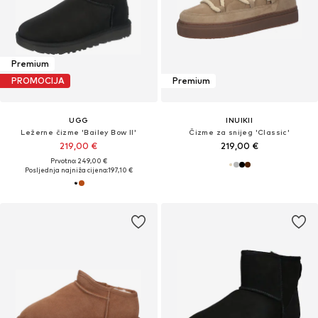
Premium
PROMOCIJA
Premium
UGG
INUIKII
Ležerne čizme 'Bailey Bow II'
Čizme za snijeg 'Classic'
219,00 €
219,00 €
Prvotno: 249,00 €
Posljednja najniža cijena:
197,10 €