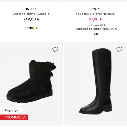
INUIKII
ONLY
Ležerne čizme 'Classic'
Kaubojske čizme 'Bronco'
249,00 €
57,90 €
Prvotno: 69,90 €
+
4
Posljednja najniža cijena:
57,90 €
Premium
PROMOCIJA