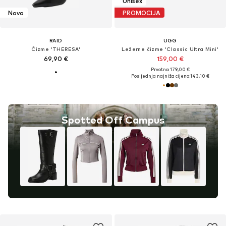
Unisex
Novo
PROMOCIJA
RAID
UGG
Čizme 'THERESA'
Ležerne čizme 'Classic Ultra Mini'
69,90 €
159,00 €
Prvotno: 179,00 €
Posljednja najniža cijena:
143,10 €
Spotted Off Campus