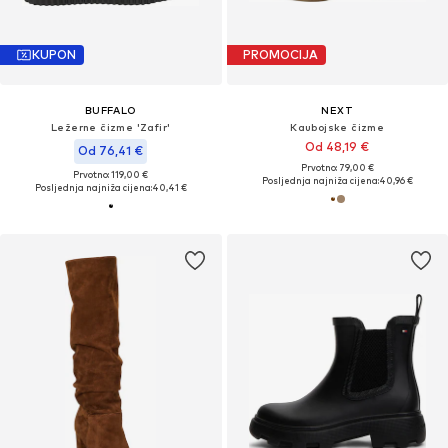
KUPON
PROMOCIJA
BUFFALO
NEXT
Ležerne čizme 'Zafir'
Kaubojske čizme
Od 48,19 €
Od 76,41 €
Prvotno: 79,00 €
Prvotno: 119,00 €
Posljednja najniža cijena:
40,96 €
Posljednja najniža cijena:
40,41 €