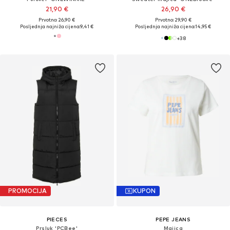
21,90 €
26,90 €
Prvotno: 26,90 €
Prvotno: 29,90 €
Posljednja najniža cijena:
9,41 €
Posljednja najniža cijena:
14,95 €
+
38
PROMOCIJA
KUPON
PIECES
PEPE JEANS
Prsluk 'PCBee'
Majica