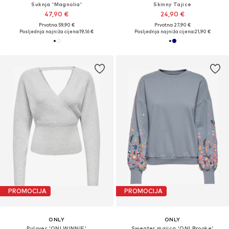
Suknja 'Magnolia'
Skinny Tajice
47,90 €
24,90 €
Prvotno: 59,90 €
Prvotno: 27,90 €
Posljednja najniža cijena:
19,16 €
Posljednja najniža cijena:
21,90 €
PROMOCIJA
PROMOCIJA
ONLY
ONLY
Pulover 'ONLWINNIE'
Sweater majica 'ONLBrooke'