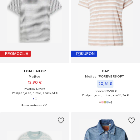
PROMOCIJA
KUPON
TOM TAILOR
GAP
Majica
Majica 'FOREVERSOFT'
13,90 €
20,61 €
Prvotno: 17,90 €
Prvotno: 25,90 €
Posljednja najniža cijena:
12,51 €
Posljednja najniža cijena:
13,74 €
+
5