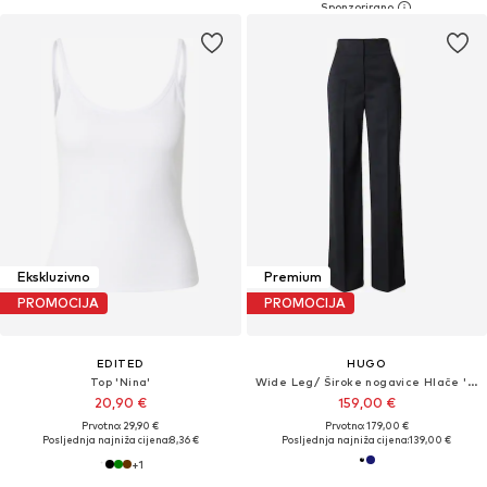
Ekskluzivno
Premium
PROMOCIJA
PROMOCIJA
EDITED
HUGO
Top 'Nina'
Wide Leg/ Široke nogavice Hlače 'Himia'
20,90 €
159,00 €
Prvotno: 29,90 €
Prvotno: 179,00 €
Posljednja najniža cijena:
8,36 €
Posljednja najniža cijena:
139,00 €
+
1