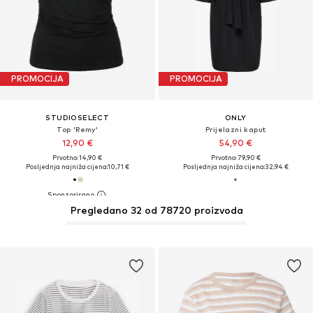
PROMOCIJA
PROMOCIJA
STUDIOSELECT
ONLY
Top 'Remy'
Prijelazni kaput
12,90 €
54,90 €
Prvotno: 14,90 €
Prvotno: 79,90 €
Posljednja najniža cijena:
10,71 €
Posljednja najniža cijena:
32,94 €
Pregledano 32 od 78720 proizvoda