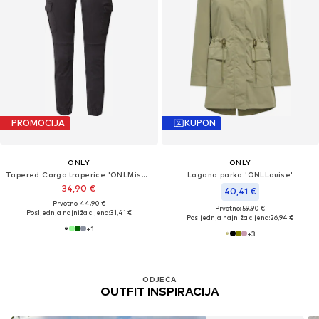
PROMOCIJA
KUPON
ONLY
ONLY
Tapered Cargo traperice 'ONLMissouri'
Lagana parka 'ONLLouise'
34,90 €
40,41 €
Prvotno: 44,90 €
Prvotno: 59,90 €
Posljednja najniža cijena:
31,41 €
Posljednja najniža cijena:
26,94 €
+
1
+
3
ODJEĆA
OUTFIT INSPIRACIJA