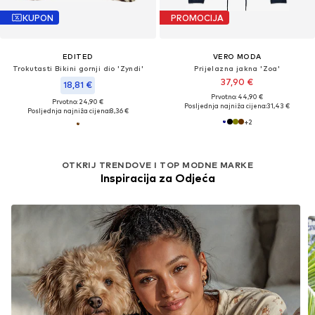
KUPON
PROMOCIJA
EDITED
VERO MODA
Trokutasti Bikini gornji dio 'Zyndi'
Prijelazna jakna 'Zoa'
37,90 €
18,81 €
Prvotno: 44,90 €
Prvotno: 24,90 €
Posljednja najniža cijena:
31,43 €
Posljednja najniža cijena:
8,36 €
+
2
OTKRIJ TRENDOVE I TOP MODNE MARKE
Inspiracija za Odjeća