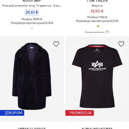
NOISY MAY
TOM TAILOR
Flared/zvonoliki kroj Traperice 'Sallie'
Majica
13,90 €
29,61 €
Prvotno: 17,90 €
Prvotno: 39,90 €
Posljednja najniža cijena:
12,51 €
Posljednja najniža cijena:
13,16 €
KUPON
PROMOCIJA
URBAN CLASSICS
ALPHA INDUSTRIES