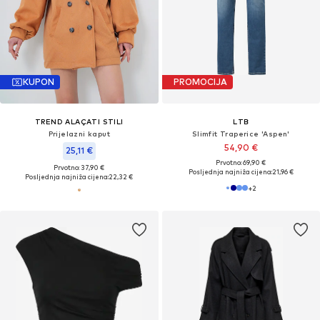
KUPON
PROMOCIJA
TREND ALAÇATI STILI
LTB
Prijelazni kaput
Slimfit Traperice 'Aspen'
54,90 €
25,11 €
Prvotno: 69,90 €
Prvotno: 37,90 €
Posljednja najniža cijena:
21,96 €
Posljednja najniža cijena:
22,32 €
+
2