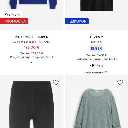
Premium
PROMOCIJA
KUPON
POLO RALPH LAUREN
LEVI'S ®
Sweater majica 'ISLAND'
Majica
195,00 €
18,81 €
Prvotno: 279,00 €
Prvotno: 24,95 €
Posljednja najniža cijena:
156,75 €
Posljednja najniža cijena:
19,71 €
+
12