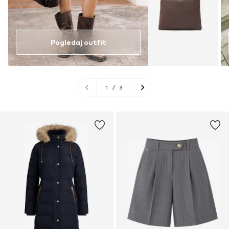
Pogledaj outfit
1
/
3