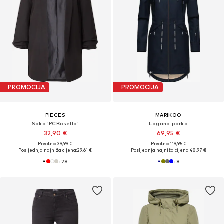
PROMOCIJA
PROMOCIJA
PIECES
MARIKOO
Sako 'PCBosella'
Lagana parka
32,90 €
69,95 €
Prvotno: 39,99 €
Prvotno: 119,95 €
Posljednja najniža cijena:
29,61 €
Posljednja najniža cijena:
48,97 €
+
28
+
8