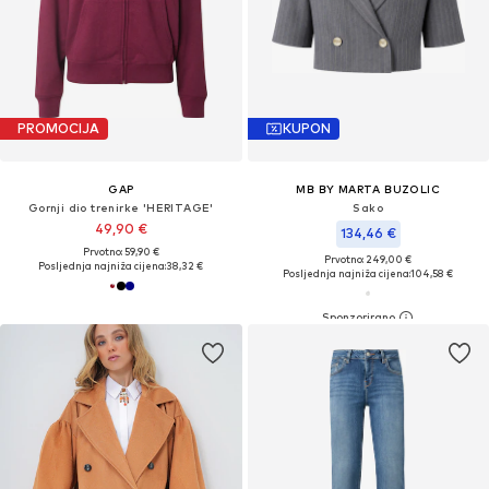
PROMOCIJA
KUPON
GAP
MB BY MARTA BUZOLIC
Gornji dio trenirke 'HERITAGE'
Sako
49,90 €
134,46 €
Prvotno: 59,90 €
Prvotno: 249,00 €
Posljednja najniža cijena:
38,32 €
Posljednja najniža cijena:
104,58 €