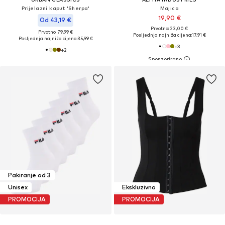
Prijelazni kaput 'Sherpa'
Majica
19,90 €
Od 43,19 €
Prvotno: 23,00 €
Prvotno: 79,99 €
Posljednja najniža cijena:
17,91 €
Posljednja najniža cijena:
35,99 €
+
3
+
2
Pakiranje od 3
Unisex
Ekskluzivno
PROMOCIJA
PROMOCIJA