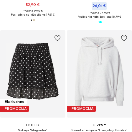
52,90 €
26,01 €
Prvotno: 59,99 €
Prvotno: 34,90 €
Posljednja najniža cijena:
47,61 €
Posljednja najniža cijena:
18,79 €
Ekskluzivno
PROMOCIJA
PROMOCIJA
EDITED
LEVI'S ®
Suknja 'Magnolia'
Sweater majica 'Everyday Hoodie'