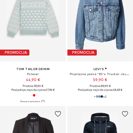
PROMOCIJA
PROMOCIJA
TOM TAILOR DENIM
LEVI'S ®
Pulover
Prijelazna jakna '90's Trucker Jacket'
44,90 €
59,90 €
Prvotno: 59,90 €
Prvotno: 89,90 €
Posljednja najniža cijena:
17,96 €
Posljednja najniža cijena:
48,69 €
+
2