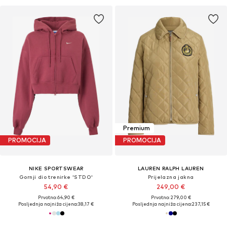
Premium
PROMOCIJA
PROMOCIJA
NIKE SPORTSWEAR
LAUREN RALPH LAUREN
Gornji dio trenirke 'STDO'
Prijelazna jakna
54,90 €
249,00 €
Prvotno: 64,90 €
Prvotno: 279,00 €
Posljednja najniža cijena:
38,17 €
Posljednja najniža cijena:
237,15 €