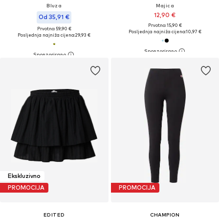
Bluza
Majica
12,90 €
Od 35,91 €
Prvotno: 15,90 €
Prvotno: 59,90 €
Posljednja najniža cijena:
10,97 €
Posljednja najniža cijena:
29,93 €
Ekskluzivno
PROMOCIJA
PROMOCIJA
EDITED
CHAMPION