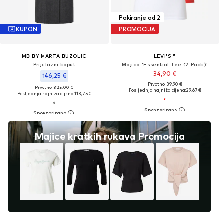
Pakiranje od 2
KUPON
PROMOCIJA
MB BY MARTA BUZOLIC
LEVI'S ®
Prijelazni kaput
Majica 'Essential Tee (2-Pack)'
34,90 €
146,25 €
Prvotno: 39,90 €
Prvotno: 325,00 €
Posljednja najniža cijena:
29,67 €
Posljednja najniža cijena:
113,75 €
Majice kratkih rukava Promocija