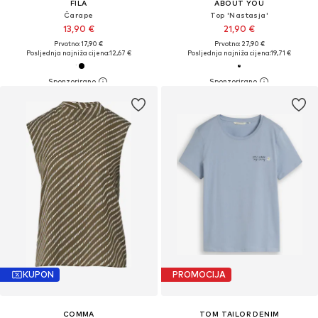
FILA
ABOUT YOU
Čarape
Top 'Nastasja'
13,90 €
21,90 €
Prvotno: 17,90 €
Prvotno: 27,90 €
Posljednja najniža cijena:
12,67 €
Posljednja najniža cijena:
19,71 €
KUPON
PROMOCIJA
COMMA
TOM TAILOR DENIM