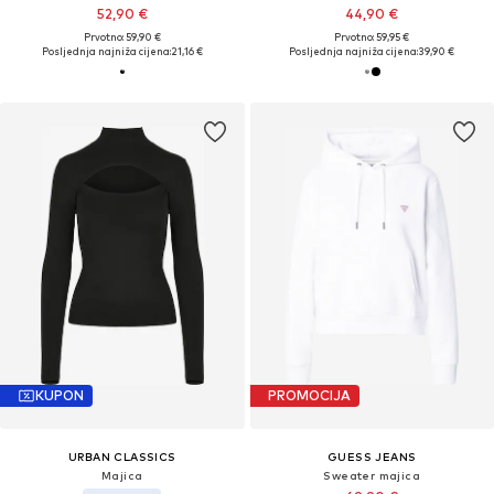
52,90 €
44,90 €
Prvotno: 59,90 €
Prvotno: 59,95 €
Posljednja najniža cijena:
21,16 €
Posljednja najniža cijena:
39,90 €
KUPON
PROMOCIJA
URBAN CLASSICS
GUESS JEANS
Majica
Sweater majica