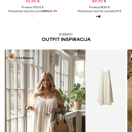
94,90 €
89,90 €
Prvotno: 119,00 €
Prvotno: 99,90 €
Posljednja najniža cijena:
99,90 €
-5%
Posljednja najniža cijena:
62,91 €
DODACI
OUTFIT INSPIRACIJA
Cita Maass