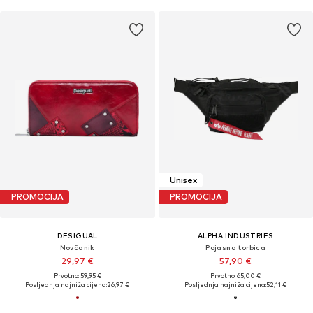
Unisex
PROMOCIJA
PROMOCIJA
DESIGUAL
ALPHA INDUSTRIES
Novčanik
Pojasna torbica
29,97 €
57,90 €
Prvotno: 59,95 €
Prvotno: 65,00 €
Posljednja najniža cijena:
26,97 €
Posljednja najniža cijena:
52,11 €