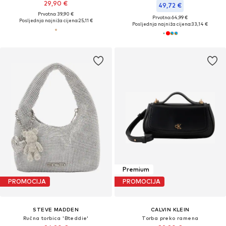
29,90 €
49,72 €
Prvotno: 39,90 €
Prvotno: 64,99 €
Posljednja najniža cijena:
25,11 €
Posljednja najniža cijena:
33,14 €
Premium
PROMOCIJA
PROMOCIJA
STEVE MADDEN
CALVIN KLEIN
Ručna torbica 'Bteddie'
Torba preko ramena