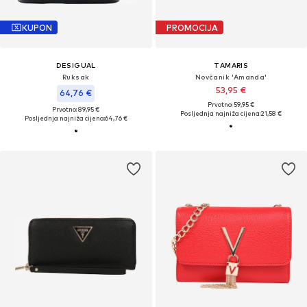
KUPON
PROMOCIJA
DESIGUAL
TAMARIS
Ruksak
Novčanik 'Amanda'
53,95 €
64,76 €
Prvotno: 59,95 €
Prvotno: 89,95 €
Posljednja najniža cijena:
21,58 €
Posljednja najniža cijena:
64,76 €