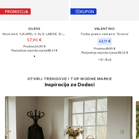
PROMOCIJA
KUPON
GUESS
VALENTINO
Novčanik 'LAUREL II SLG LARGE ZIP AROUND'
Torba preko ramena 'Divina'
57,90 €
43,11 €
Prvotno: 64,90 €
Prvotno: 69,90 €
Posljednja najniža cijena:
58,41 €
Posljednja najniža cijena:
38,32 €
+
3
OTKRIJ TRENDOVE I TOP MODNE MARKE
Inspiracija za Dodaci