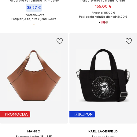
Torba preko ramena 'Kimberly'
Torba preko ramena 'C-Me'
165,00 €
35,27 €
Prvotno: 185,00 €
Prvotno: 55,99 €
Posljednja najniža cijena:
148,00 €
Posljednja najniža cijena:
15,68 €
PROMOCIJA
KUPON
MANGO
KARL LAGERFELD
Shopper torba 'ELISE'
Shopper torba