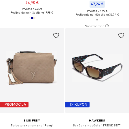
44,95 €
47,24 €
Prvotno: 49,95 €
Prvotno: 74,99 €
Posljednja najniža cijena:
17,98 €
Posljednja najniža cijena:
36,74 €
PROMOCIJA
KUPON
SURI FREY
HAWKERS
Torba preko ramena 'Romy'
Sunčane naočale 'TRENDSET'