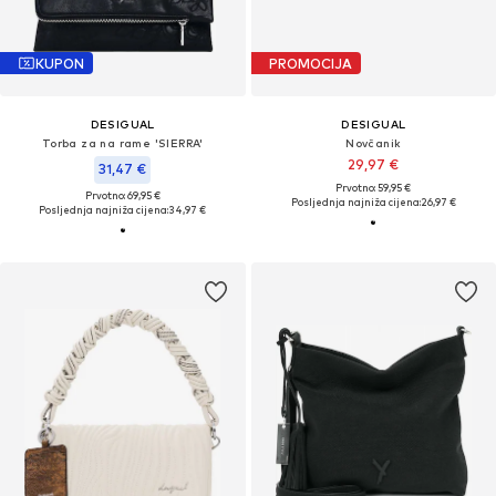
KUPON
PROMOCIJA
DESIGUAL
DESIGUAL
Torba za na rame 'SIERRA'
Novčanik
29,97 €
31,47 €
Prvotno: 59,95 €
Prvotno: 69,95 €
Posljednja najniža cijena:
26,97 €
Posljednja najniža cijena:
34,97 €