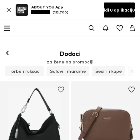
ABOUT YOU App
Idi u aplikaciju
(152.700)
Dodaci
za žene na promociji
Torbe i ruksaci
Šalovi i marame
Šeširi i kape
Nak