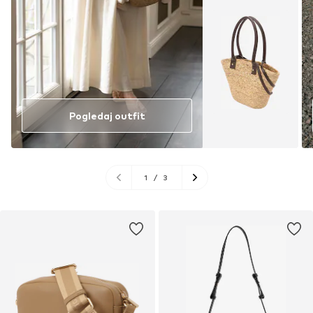
Pogledaj outfit
1
/
3