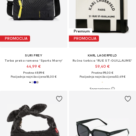
Premium
PROMOCIJA
PROMOCIJA
SURI FREY
KARL LAGERFELD
Torba preko ramena 'Sports Marry'
Ručna torbica 'RUE ST-GUILLAUME'
44,99 €
59,40 €
Prvotno: 49,99 €
Prvotno: 99,00 €
Posljednja najniža cijena:
18,00 €
Posljednja najniža cijena:
50,49 €