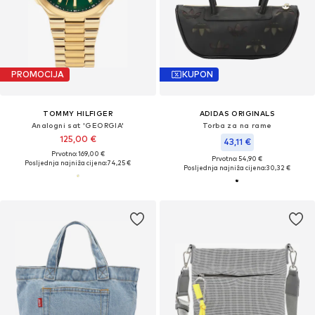
PROMOCIJA
KUPON
TOMMY HILFIGER
ADIDAS ORIGINALS
Analogni sat 'GEORGIA'
Torba za na rame
125,00 €
43,11 €
Prvotno: 169,00 €
Prvotno: 54,90 €
Posljednja najniža cijena:
74,25 €
Posljednja najniža cijena:
30,32 €