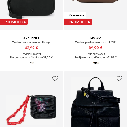
Premium
PROMOCIJA
PROMOCIJA
SURI FREY
LIU JO
Torba za na rame 'Romy'
Torba preko ramena 'ECS'
62,99 €
89,90 €
Prvotno: 69,99 €
Prvotno: 99,90 €
Posljednja najniža cijena:
25,20 €
Posljednja najniža cijena:
71,92 €