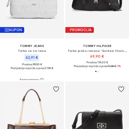
KUPON
PROMOCIJA
TOMMY JEANS
TOMMY HILFIGER
Torba za na rame
Torba preko ramena 'Quilted Chain TH Monogram'
69,90 €
62,91 €
Prvotno: 119,00 €
Prvotno: 99,90 €
Posljednja najniža cijena:
71,18 €
-1%
Posljednja najniža cijena:
27,96 €