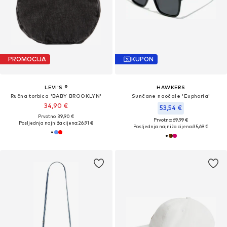
PROMOCIJA
KUPON
LEVI'S ®
HAWKERS
Ručna torbica 'BABY BROOKLYN'
Sunčane naočale 'Euphoria'
34,90 €
53,54 €
Prvotno: 39,90 €
Prvotno: 69,99 €
Posljednja najniža cijena:
26,91 €
Posljednja najniža cijena:
35,69 €