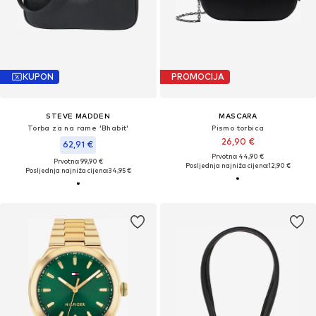
KUPON
PROMOCIJA
STEVE MADDEN
MASCARA
Torba za na rame 'Bhabit'
Pismo torbica
26,90 €
62,91 €
Prvotno: 44,90 €
Prvotno: 99,90 €
Posljednja najniža cijena:
12,90 €
Posljednja najniža cijena:
34,95 €