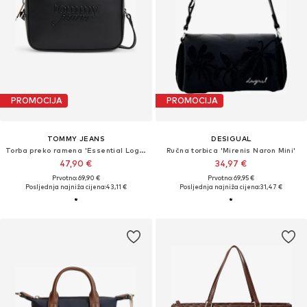
PROMOCIJA
PROMOCIJA
TOMMY JEANS
DESIGUAL
Torba preko ramena 'Essential Logo Camera'
Ručna torbica 'Mirenis Naron Mini'
47,90 €
34,97 €
Prvotno: 69,90 €
Prvotno: 69,95 €
Posljednja najniža cijena:
43,11 €
Posljednja najniža cijena:
31,47 €