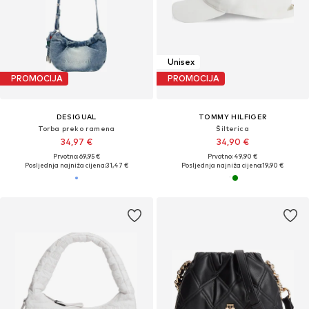
Unisex
PROMOCIJA
PROMOCIJA
DESIGUAL
TOMMY HILFIGER
Torba preko ramena
Šilterica
34,97 €
34,90 €
Prvotno: 69,95 €
Prvotno: 49,90 €
Posljednja najniža cijena:
31,47 €
Posljednja najniža cijena:
19,90 €