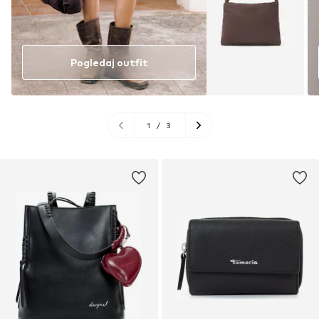
Pogledaj outfit
1
/
3