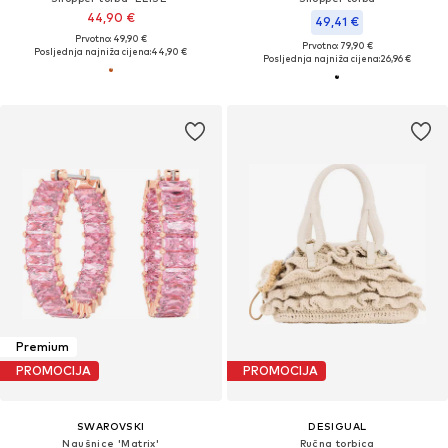
44,90 €
49,41 €
Prvotno: 49,90 €
Prvotno: 79,90 €
Posljednja najniža cijena:
44,90 €
Posljednja najniža cijena:
26,96 €
Premium
PROMOCIJA
PROMOCIJA
SWAROVSKI
DESIGUAL
Naušnice 'Matrix'
Ručna torbica