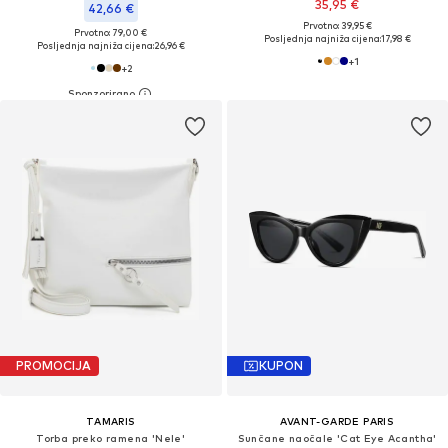
35,95 €
42,66 €
Prvotno: 39,95 €
Prvotno: 79,00 €
Posljednja najniža cijena:
17,98 €
Posljednja najniža cijena:
26,96 €
+
1
+
2
PROMOCIJA
KUPON
TAMARIS
AVANT-GARDE PARIS
Torba preko ramena 'Nele'
Sunčane naočale 'Cat Eye Acantha'