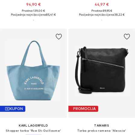
94,90 €
44,97 €
Prvotno: 139,00 €
Prvotno: 89,95 €
Posljednja najniža cijena:
85,41 €
Posljednja najniža cijena:
38,22 €
KUPON
PROMOCIJA
KARL LAGERFELD
TAMARIS
Shopper torba 'Rue St-Guillaume'
Torba preko ramena 'Alessia'