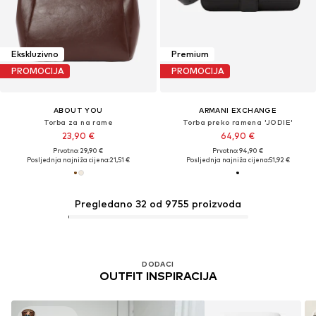
Ekskluzivno
Premium
PROMOCIJA
PROMOCIJA
ABOUT YOU
ARMANI EXCHANGE
Torba za na rame
Torba preko ramena 'JODIE'
23,90 €
64,90 €
Prvotno: 29,90 €
Prvotno: 94,90 €
Posljednja najniža cijena:
21,51 €
Posljednja najniža cijena:
51,92 €
Pregledano 32 od 9755 proizvoda
DODACI
OUTFIT INSPIRACIJA