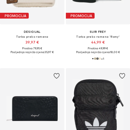
PROMOCIJA
PROMOCIJA
DESIGUAL
SURI FREY
Torba preko ramena
Torba preko ramena 'Romy'
39,97 €
44,99 €
Prvotno: 79,95 €
Prvotno: 49,99 €
Posljednja najniža cijena:
35,97 €
Posljednja najniža cijena:
18,00 €
+
1