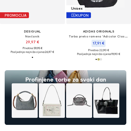
Unisex
PROMOCIJA
KUPON
DESIGUAL
ADIDAS ORIGINALS
Novčanik
Torba preko ramena 'Adicolor Classic Festival'
29,97 €
17,91 €
Prvotno: 59,95 €
Prvotno: 22,90 €
Posljednja najniža cijena:
26,97 €
Posljednja najniža cijena:
19,90 €
Profinjene torbe za svaki dan