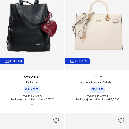
KUPON
KUPON
DESIGUAL
LIU JO
Ruksak
Ručna torbica 'Mahn'
64,76 €
98,10 €
Prvotno: 89,95 €
Prvotno: 149,00 €
Posljednja najniža cijena:
64,76 €
Posljednja najniža cijena:
87,20 €