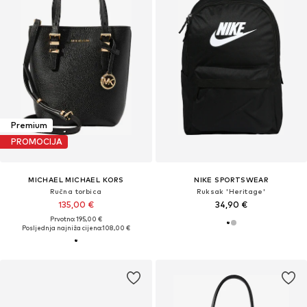
Premium
PROMOCIJA
MICHAEL MICHAEL KORS
NIKE SPORTSWEAR
Ručna torbica
Ruksak 'Heritage'
135,00 €
34,90 €
Prvotno: 195,00 €
Posljednja najniža cijena:
108,00 €