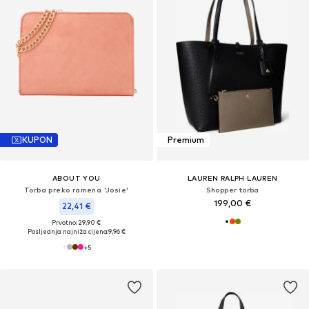
KUPON
Premium
ABOUT YOU
LAUREN RALPH LAUREN
Torba preko ramena 'Josie'
Shopper torba
199,00 €
22,41 €
Prvotno: 29,90 €
Posljednja najniža cijena:
9,96 €
+
5