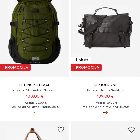
Unisex
PROMOCIJA
PROMOCIJA
THE NORTH FACE
HARBOUR 2ND
Ruksak 'Borealis Classic'
Aktovka torba 'Ashton'
100,00 €
139,00 €
Prvotno: 125,00 €
Prvotno: 159,00 €
Posljednja najniža cijena:
80,00 €
Posljednja najniža cijena:
119,25 €