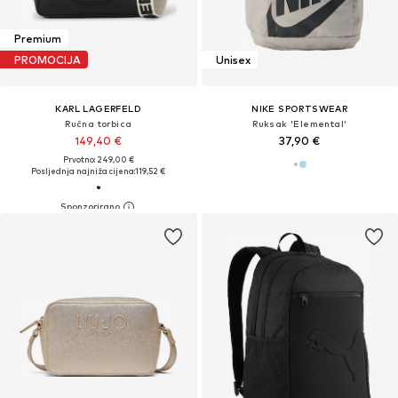
Premium
PROMOCIJA
Unisex
KARL LAGERFELD
NIKE SPORTSWEAR
Ručna torbica
Ruksak 'Elemental'
149,40 €
37,90 €
Prvotno: 249,00 €
Posljednja najniža cijena:
119,52 €