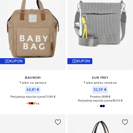
KUPON
KUPON
BAGMORI
SURI FREY
Torba za pelene
Torba preko ramena
63,81 €
32,39 €
Posljednja najniža cijena:
70,90 €
Prvotno: 39,99 €
Posljednja najniža cijena:
18,00 €
+
4