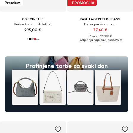
Premium
PROMOCIJA
COCCINELLE
KARL LAGERFELD JEANS
Ručna torbica 'Arlettis'
Torba preko ramena
295,00 €
77,40 €
Prvotno: 129,00 €
+
2
Posljednja najniža cijena:
61,92 €
Profinjene torbe za svaki dan