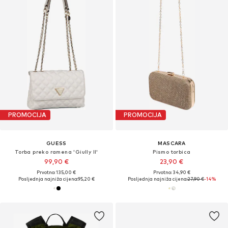
PROMOCIJA
PROMOCIJA
GUESS
MASCARA
Torba preko ramena 'Giully II'
Pismo torbica
99,90 €
23,90 €
Prvotno: 135,00 €
Prvotno: 34,90 €
Posljednja najniža cijena:
95,20 €
Posljednja najniža cijena:
27,90 €
-14%