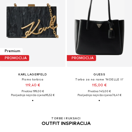
Premium
PROMOCIJA
PROMOCIJA
KARL LAGERFELD
GUESS
Pismo torbica
Torba za na rame 'NOELLE II'
119,40 €
115,00 €
Prvotno: 199,00 €
Prvotno: 145,00 €
Posljednja najniža cijena:
95,52 €
Posljednja najniža cijena:
76,41 €
TORBE I RUKSACI
OUTFIT INSPIRACIJA