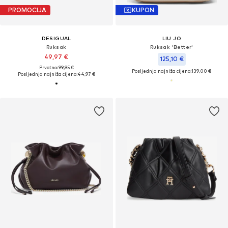
PROMOCIJA
KUPON
DESIGUAL
LIU JO
Ruksak
Ruksak 'Better'
49,97 €
125,10 €
Prvotno: 99,95 €
Posljednja najniža cijena:
139,00 €
Posljednja najniža cijena:
44,97 €