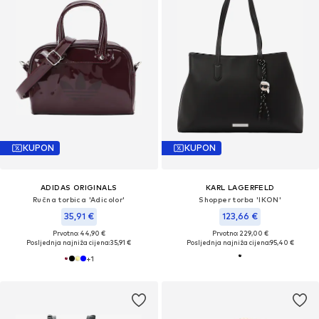
KUPON
KUPON
ADIDAS ORIGINALS
KARL LAGERFELD
Ručna torbica 'Adicolor'
Shopper torba 'IKON'
35,91 €
123,66 €
Prvotno: 44,90 €
Prvotno: 229,00 €
Posljednja najniža cijena:
35,91 €
Posljednja najniža cijena:
95,40 €
+
1