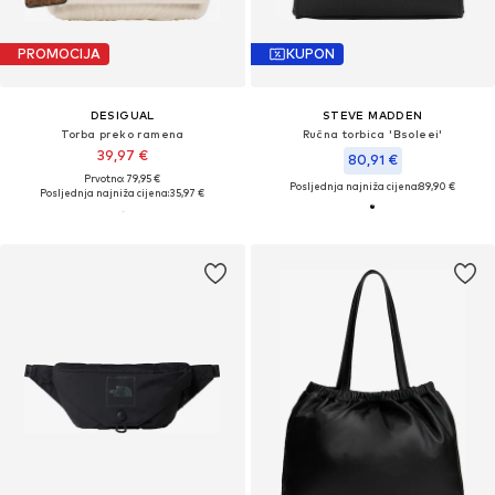
PROMOCIJA
KUPON
DESIGUAL
STEVE MADDEN
Torba preko ramena
Ručna torbica 'Bsoleei'
39,97 €
80,91 €
Prvotno: 79,95 €
Posljednja najniža cijena:
89,90 €
Posljednja najniža cijena:
35,97 €