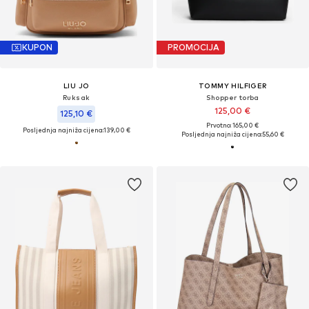
KUPON
PROMOCIJA
LIU JO
TOMMY HILFIGER
Ruksak
Shopper torba
125,00 €
125,10 €
Prvotno: 165,00 €
Posljednja najniža cijena:
139,00 €
Posljednja najniža cijena:
55,60 €