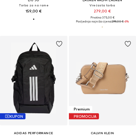
LIU JO
LAUREN RALPH LAUREN
Torba za na rame
Vrećasta torba
159,00 €
279,00 €
Prvotno: 375,00 €
Posljednja najniža cijena:
299,00 €
-6%
Premium
KUPON
PROMOCIJA
ADIDAS PERFORMANCE
CALVIN KLEIN