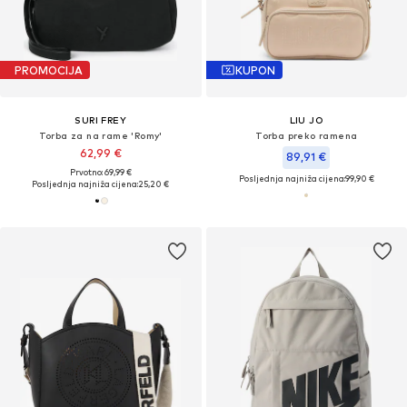
PROMOCIJA
KUPON
SURI FREY
LIU JO
Torba za na rame 'Romy'
Torba preko ramena
62,99 €
89,91 €
Prvotno: 69,99 €
Posljednja najniža cijena:
99,90 €
Posljednja najniža cijena:
25,20 €