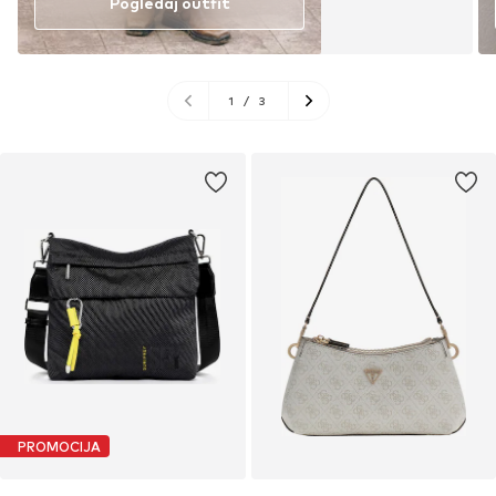
Pogledaj outfit
1
/
3
PROMOCIJA