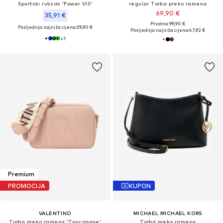
Sportski ruksak 'Power VIII'
regular Torba preko ramena
69,90 €
35,91 €
Prvotno: 99,90 €
Posljednja najniža cijena:
39,90 €
Posljednja najniža cijena:
47,92 €
+
1
Premium
PROMOCIJA
KUPON
VALENTINO
MICHAEL MICHAEL KORS
Torba preko ramena 'Tascapane'
Torba preko ramena