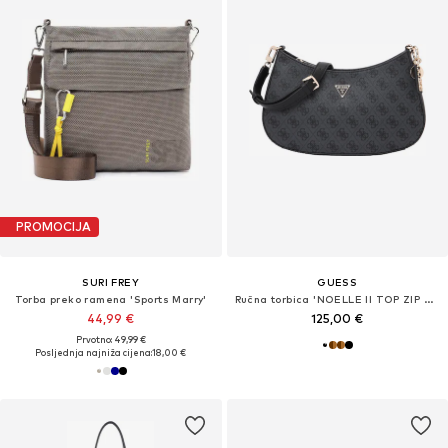
PROMOCIJA
SURI FREY
GUESS
Torba preko ramena 'Sports Marry'
Ručna torbica 'NOELLE II TOP ZIP SHOULDER BAG'
44,99 €
125,00 €
Prvotno: 49,99 €
Posljednja najniža cijena:
18,00 €