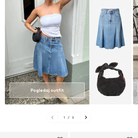
Pogledaj outfit
1
/
3