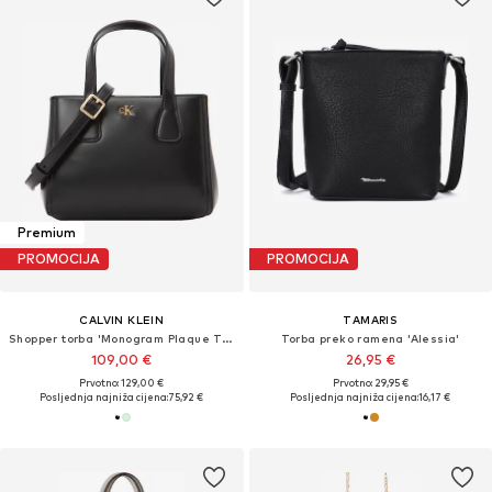
Premium
PROMOCIJA
PROMOCIJA
CALVIN KLEIN
TAMARIS
Shopper torba 'Monogram Plaque Tote'
Torba preko ramena 'Alessia'
109,00 €
26,95 €
Prvotno: 129,00 €
Prvotno: 29,95 €
Posljednja najniža cijena:
75,92 €
Posljednja najniža cijena:
16,17 €