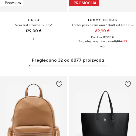
Premium
PROMOCIJA
LIU JO
TOMMY HILFIGER
Vrećasta torba 'Riccy'
Torba preko ramena 'Quilted Chain TH Monogram'
129,00 €
69,90 €
Prvotno: 119,00 €
Posljednja najniža cijena:
71,18 €
-1%
Pregledano 32 od 6877 proizvoda