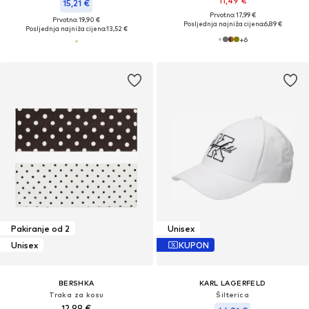
11,49 €
15,21 €
Prvotno: 17,99 €
Prvotno: 19,90 €
Posljednja najniža cijena:
6,89 €
Posljednja najniža cijena:
13,52 €
+
6
Pakiranje od 2
Unisex
Unisex
KUPON
BERSHKA
KARL LAGERFELD
Traka za kosu
Šilterica
12,99 €