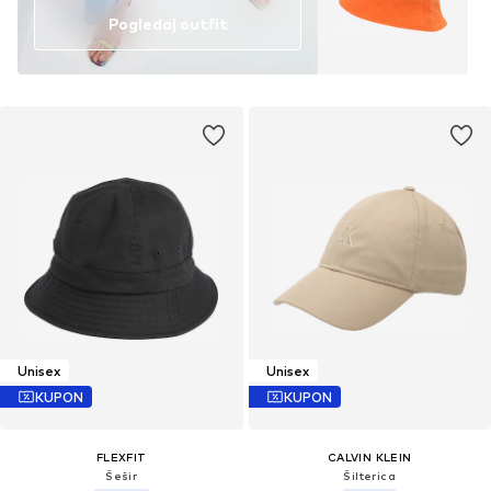
Pogledaj outfit
Unisex
Unisex
KUPON
KUPON
FLEXFIT
CALVIN KLEIN
Šešir
Šilterica