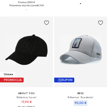
Prvotno: 29,90 €
Posljednja najniža cijena:
8,76 €
Unisex
PROMOCIJA
KUPON
ABOUT YOU
BE52
Šilterica 'Luca'
Šilterica 'Scuderia'
17,90 €
90,00 €
Prvotno: 19,90 €