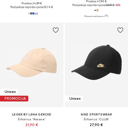
Prvotno: 47,90 €
Prvotno: 24,99 €
Posljednja najniža cijena:
35,91 €
-16%
Posljednja najniža cijena:
15,74 €
+
5
Unisex
PROMOCIJA
Unisex
LEGER BY LENA GERCKE
NIKE SPORTSWEAR
Šilterica 'Roxane'
Šilterica 'CLUB'
21,90 €
27,90 €