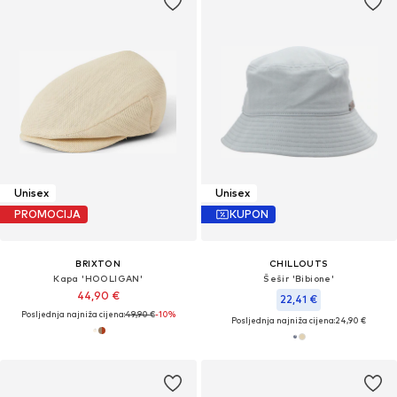
Unisex
Unisex
PROMOCIJA
KUPON
BRIXTON
CHILLOUTS
Kapa 'HOOLIGAN'
Šešir 'Bibione'
44,90 €
22,41 €
Posljednja najniža cijena:
49,90 €
-10%
Posljednja najniža cijena:
24,90 €