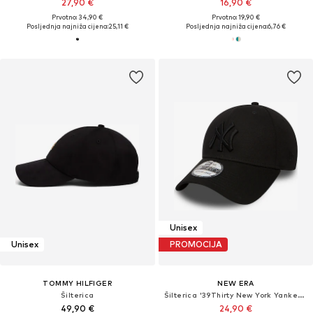
27,90 €
16,90 €
Prvotno: 34,90 €
Prvotno: 19,90 €
Posljednja najniža cijena:
25,11 €
Posljednja najniža cijena:
6,76 €
Unisex
Unisex
PROMOCIJA
TOMMY HILFIGER
NEW ERA
Šilterica
Šilterica '39Thirty New York Yankees Classic'
49,90 €
24,90 €