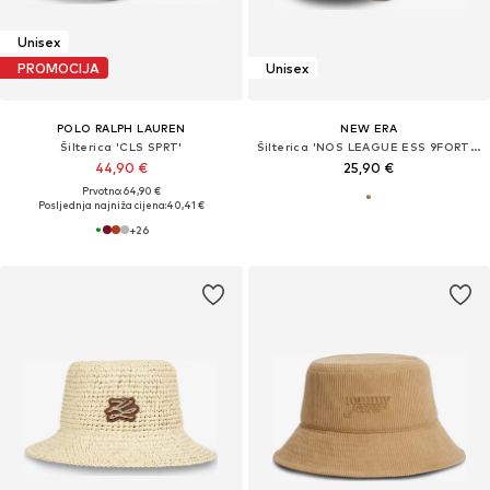
Unisex
PROMOCIJA
Unisex
POLO RALPH LAUREN
NEW ERA
Šilterica 'CLS SPRT'
Šilterica 'NOS LEAGUE ESS 9FORTY NEYYAN'
44,90 €
25,90 €
Prvotno: 64,90 €
Posljednja najniža cijena:
40,41 €
+
26