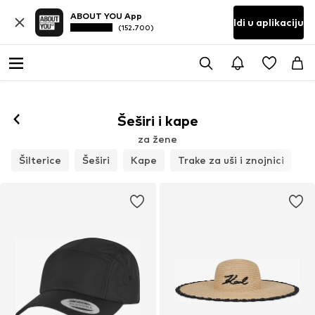
ABOUT YOU App
Idi u aplikaciju
(152.700)
Šeširi i kape
za žene
Šilterice
Šeširi
Kape
Trake za uši i znojnici