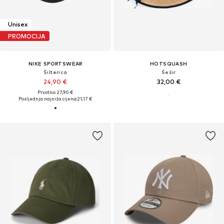
Unisex
PROMOCIJA
NIKE SPORTSWEAR
HOTSQUASH
Šilterica
Šešir
24,90 €
32,00 €
Prvotno: 27,90 €
Posljednja najniža cijena:
21,17 €