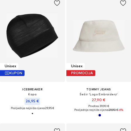
Unisex
Unisex
KUPON
PROMOCIJA
ICEBREAKER
TOMMY JEANS
Kapa
Šešir 'Logo Embroidery'
27,90 €
26,95 €
Prvotno: 39,90 €
Posljednja najniža cijena:
29,95 €
Posljednja najniža cijena:
29,90 €
-6%