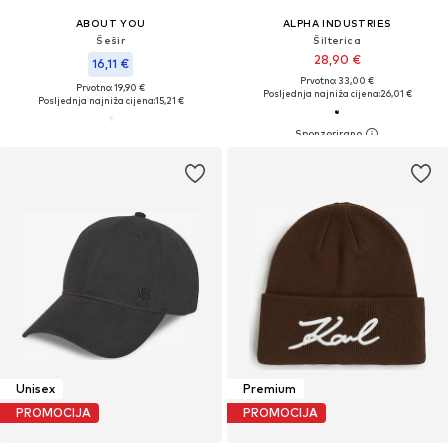
ABOUT YOU
ALPHA INDUSTRIES
Šešir
Šilterica
28,90 €
16,11 €
Prvotno: 33,00 €
Prvotno: 19,90 €
Posljednja najniža cijena:
26,01 €
Posljednja najniža cijena:
15,21 €
Unisex
Premium
PROMOCIJA
PROMOCIJA