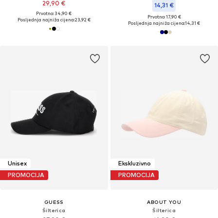
29,90 €
14,31 €
Prvotno: 34,90 €
Prvotno: 17,90 €
Posljednja najniža cijena:
23,92 €
Posljednja najniža cijena:
14,31 €
Unisex
Ekskluzivno
PROMOCIJA
PROMOCIJA
GUESS
ABOUT YOU
Šilterica
Šilterica