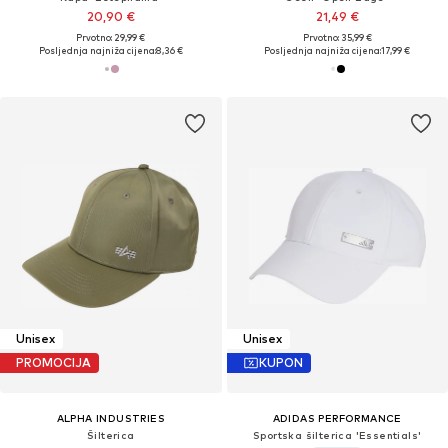
20,90 €
21,49 €
Prvotno: 29,99 €
Prvotno: 35,99 €
Posljednja najniža cijena:
8,36 €
Posljednja najniža cijena:
17,99 €
Unisex
Unisex
PROMOCIJA
KUPON
ALPHA INDUSTRIES
ADIDAS PERFORMANCE
Šilterica
Sportska šilterica 'Essentials'