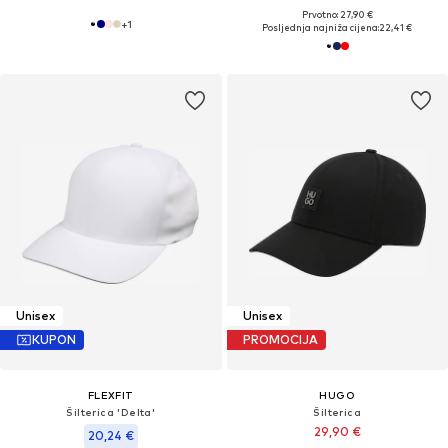
Prvotno: 27,90 €
+
1
Posljednja najniža cijena:
22,41 €
Unisex
Unisex
KUPON
PROMOCIJA
FLEXFIT
HUGO
Šilterica 'Delta'
Šilterica
29,90 €
20,24 €