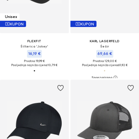
Unisex
KUPON
KUPON
FLEXFIT
KARL LAGERFELD
Šilterica 'Jokey'
Šešir
16,19 €
69,66 €
Prvotno: 19,99 €
Prvotno: 129,00 €
Posljednja najniža cijena:
10,79 €
Posljednja najniža cijena:
61,92 €