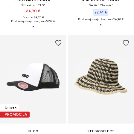
Šilterica 'CLS'
Šešir 'Classic'
64,90 €
22,41 €
Prvotno: 94,90 €
Posljednja najniža cijena:
24,90 €
Posljednja najniža cijena:
51,92 €
Unisex
PROMOCIJA
HUGO
STUDIOSELECT