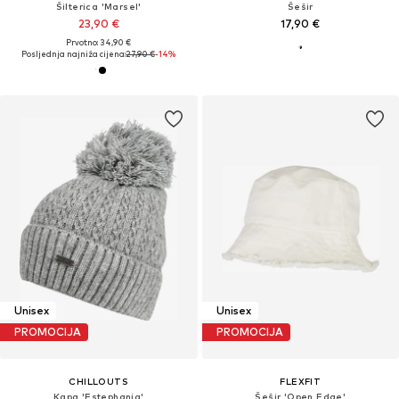
Šilterica 'Marsel'
Šešir
23,90 €
17,90 €
Prvotno: 34,90 €
Posljednja najniža cijena:
27,90 €
-14%
Unisex
Unisex
PROMOCIJA
PROMOCIJA
CHILLOUTS
FLEXFIT
Kapa 'Estephania'
Šešir 'Open Edge'