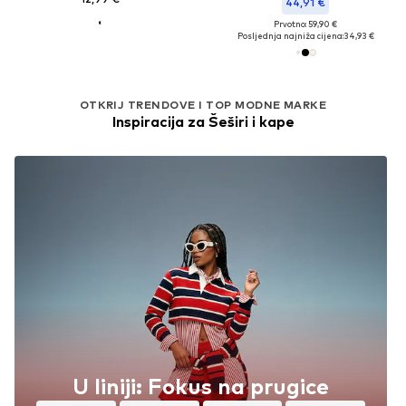
44,91 €
Prvotno: 59,90 €
Posljednja najniža cijena:
34,93 €
OTKRIJ TRENDOVE I TOP MODNE MARKE
Inspiracija za Šeširi i kape
U liniji: Fokus na prugice