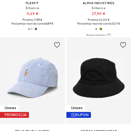
FLEXFIT
ALPHA INDUSTRIES
Šilterica
Šilterica
11,49 €
27,90 €
Prvotno: 17,99 €
Prvotno: 32,00 €
Posljednja najniža cijena:
6,89 €
Posljednja najniža cijena:
25,11 €
Unisex
Unisex
PROMOCIJA
KUPON
POLO RALPH LAUREN
ADIDAS SPORTSWEAR