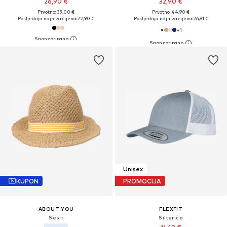
26,90 €
32,90 €
Prvotno: 39,00 €
Prvotno: 44,90 €
Posljednja najniža cijena:
22,90 €
Posljednja najniža cijena:
26,91 €
+
1
Unisex
KUPON
PROMOCIJA
ABOUT YOU
FLEXFIT
Šešir
Šilterica