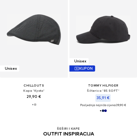
Unisex
Unisex
KUPON
CHILLOUTS
TOMMY HILFIGER
Kapa 'Kyoto'
Šilterica '85 SOFT'
29,90 €
35,91 €
Posljednja najniža cijena:
39,90 €
ŠEŠIRI I KAPE
OUTFIT INSPIRACIJA