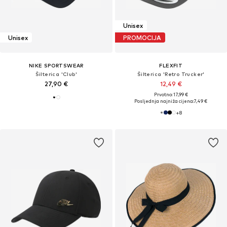
Unisex
Unisex
PROMOCIJA
NIKE SPORTSWEAR
FLEXFIT
Šilterica 'Club'
Šilterica 'Retro Trucker'
27,90 €
12,49 €
Prvotno: 17,99 €
Posljednja najniža cijena:
7,49 €
+
8