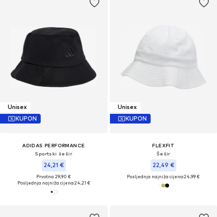
Unisex
Unisex
KUPON
KUPON
ADIDAS PERFORMANCE
FLEXFIT
Sportski šešir
Šešir
24,21 €
22,49 €
Prvotno: 29,90 €
Posljednja najniža cijena:
24,99 €
Posljednja najniža cijena:
24,21 €