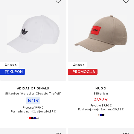
Unisex
Unisex
KUPON
PROMOCIJA
ADIDAS ORIGINALS
HUGO
Šilterica 'Adicolor Classic Trefoil'
Šilterica
27,90 €
16,11 €
Prvotno: 39,90 €
Prvotno: 19,90 €
Posljednja najniža cijena:
20,32 €
Posljednja najniža cijena:
14,37 €
+
4