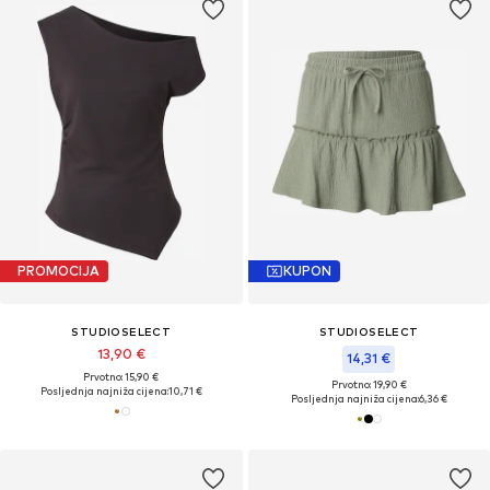
PROMOCIJA
KUPON
STUDIOSELECT
STUDIOSELECT
13,90 €
14,31 €
Prvotno: 15,90 €
Prvotno: 19,90 €
Posljednja najniža cijena:
10,71 €
Posljednja najniža cijena:
6,36 €