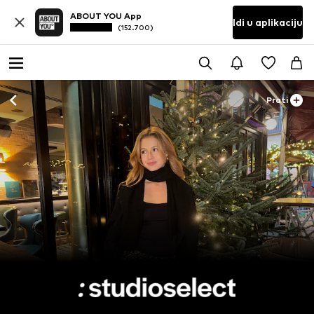
ABOUT YOU App
Idi u aplikaciju
(152.700)
Prati