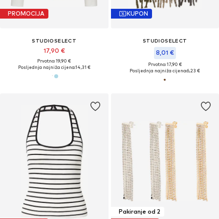
PROMOCIJA
KUPON
STUDIOSELECT
STUDIOSELECT
17,90 €
8,01 €
Prvotno: 19,90 €
Prvotno: 17,90 €
Posljednja najniža cijena:
14,31 €
Posljednja najniža cijena:
6,23 €
Pakiranje od 2