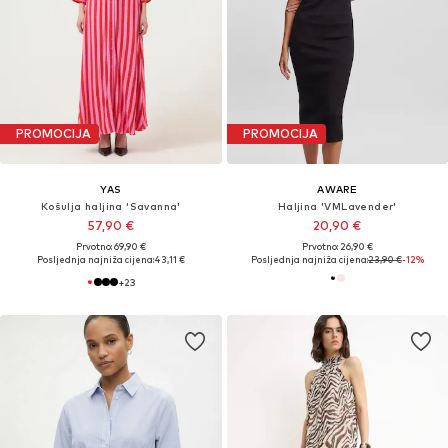
PROMOCIJA
PROMOCIJA
YAS
AWARE
Košulja haljina 'Savanna'
Haljina 'VMLavender'
57,90 €
20,90 €
Prvotno: 69,90 €
Prvotno: 26,90 €
Posljednja najniža cijena:
43,11 €
Posljednja najniža cijena:
23,90 €
-12%
+
23