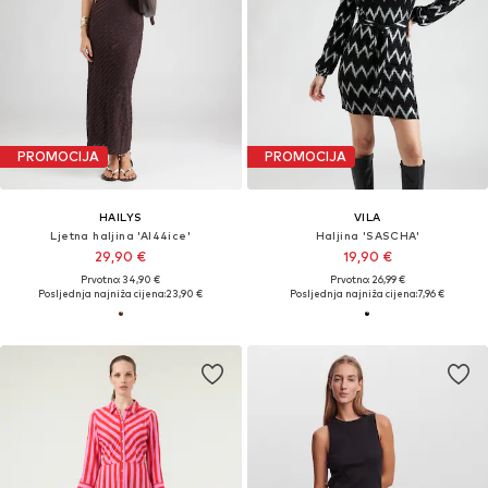
PROMOCIJA
PROMOCIJA
HAILYS
VILA
Ljetna haljina 'Al44ice'
Haljina 'SASCHA'
29,90 €
19,90 €
Prvotno: 34,90 €
Prvotno: 26,99 €
Posljednja najniža cijena:
23,90 €
Posljednja najniža cijena:
7,96 €