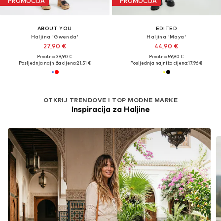
PROMOCIJA
PROMOCIJA
ABOUT YOU
EDITED
Haljina 'Gwenda'
Haljina 'Maya'
27,90 €
44,90 €
Prvotno: 39,90 €
Prvotno: 59,90 €
Posljednja najniža cijena:
21,51 €
Posljednja najniža cijena:
17,96 €
OTKRIJ TRENDOVE I TOP MODNE MARKE
Inspiracija za Haljine