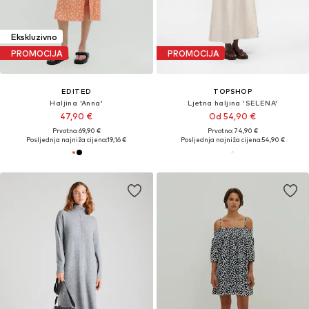
Ekskluzivno
PROMOCIJA
PROMOCIJA
EDITED
TOPSHOP
Haljina 'Anna'
Ljetna haljina 'SELENA'
47,90 €
Od 54,90 €
Prvotno: 69,90 €
Prvotno: 74,90 €
Posljednja najniža cijena:
19,16 €
Posljednja najniža cijena:
54,90 €