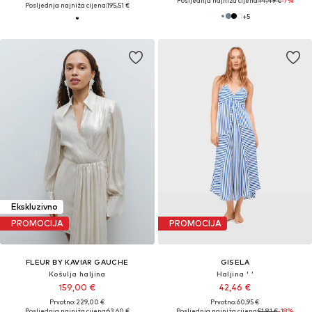
Posljednja najniža cijena:
14,49 €
-7%
Posljednja najniža cijena:
195,51 €
+
5
Ekskluzivno
PROMOCIJA
PROMOCIJA
FLEUR BY KAVIAR GAUCHE
GISELA
Košulja haljina
Haljina ' '
159,00 €
42,46 €
Prvotno: 229,00 €
Prvotno: 60,95 €
Posljednja najniža cijena:
63,60 €
Posljednja najniža cijena:
51,81 €
-18%