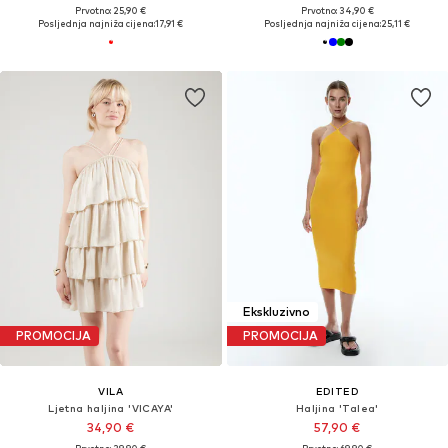
Prvotno: 25,90 €
Prvotno: 34,90 €
Posljednja najniža cijena:
17,91 €
Posljednja najniža cijena:
25,11 €
Ekskluzivno
PROMOCIJA
PROMOCIJA
VILA
EDITED
Ljetna haljina 'VICAYA'
Haljina 'Talea'
34,90 €
57,90 €