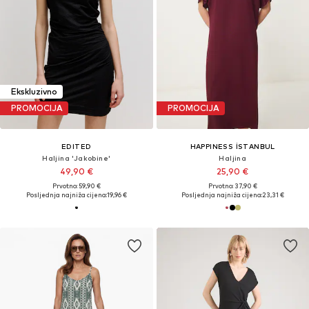
Ekskluzivno
PROMOCIJA
PROMOCIJA
EDITED
HAPPINESS İSTANBUL
Haljina 'Jakobine'
Haljina
49,90 €
25,90 €
Prvotno: 59,90 €
Prvotno: 37,90 €
Posljednja najniža cijena:
19,96 €
Posljednja najniža cijena:
23,31 €