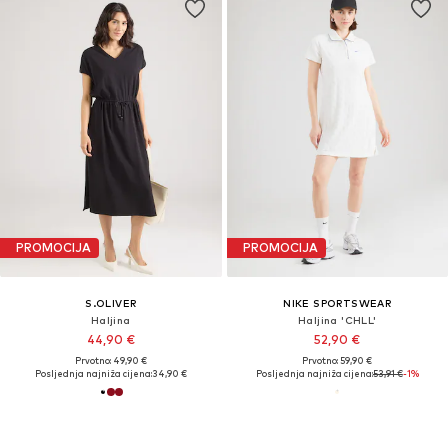
PROMOCIJA
PROMOCIJA
S.OLIVER
NIKE SPORTSWEAR
Haljina
Haljina 'CHLL'
44,90 €
52,90 €
Prvotno: 49,90 €
Prvotno: 59,90 €
Posljednja najniža cijena:
34,90 €
Posljednja najniža cijena:
53,91 €
-1%