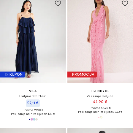
KUPON
PROMOCIJA
VILA
TRENDYOL
Haljina 'Chiffan'
Večernja haljina
44,90 €
52,11 €
Prvotno: 52,90 €
Prvotno: 69,90 €
Posljednja najniža cijena:
35,92 €
Posljednja najniža cijena:
41,18 €