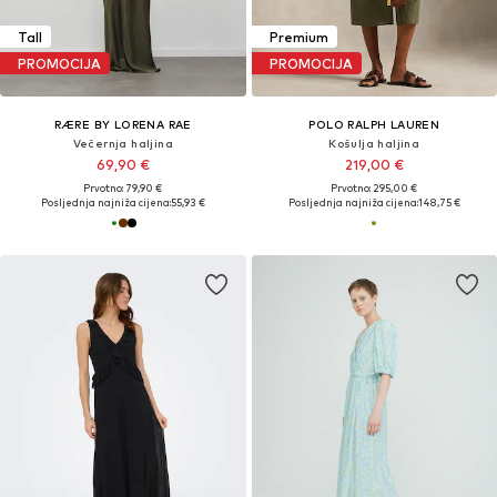
Tall
Premium
PROMOCIJA
PROMOCIJA
RÆRE BY LORENA RAE
POLO RALPH LAUREN
Večernja haljina
Košulja haljina
69,90 €
219,00 €
Prvotno: 79,90 €
Prvotno: 295,00 €
Posljednja najniža cijena:
55,93 €
Posljednja najniža cijena:
148,75 €