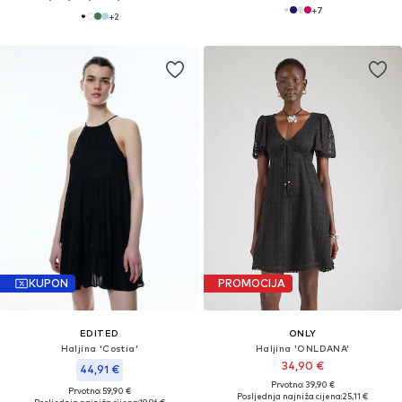
+
7
+
2
KUPON
PROMOCIJA
EDITED
ONLY
Haljina 'Costia'
Haljina 'ONLDANA'
34,90 €
44,91 €
Prvotno: 39,90 €
Prvotno: 59,90 €
Posljednja najniža cijena:
25,11 €