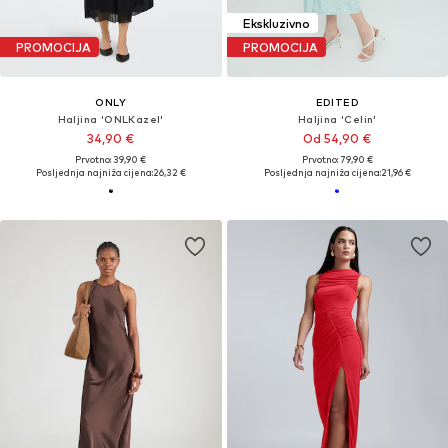
Ekskluzivno
PROMOCIJA
PROMOCIJA
ONLY
EDITED
Haljina 'ONLKazel'
Haljina 'Celin'
34,90 €
Od 54,90 €
Prvotno: 39,90 €
Prvotno: 79,90 €
Posljednja najniža cijena:
26,32 €
Posljednja najniža cijena:
21,96 €