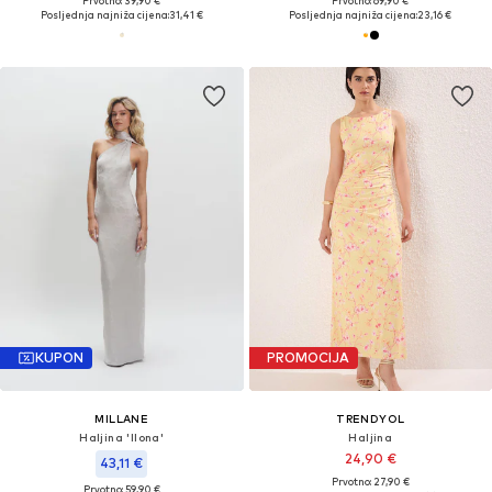
Prvotno: 39,90 €
Prvotno: 69,90 €
Posljednja najniža cijena:
31,41 €
Posljednja najniža cijena:
23,16 €
KUPON
PROMOCIJA
MILLANE
TRENDYOL
Haljina 'Ilona'
Haljina
24,90 €
43,11 €
Prvotno: 27,90 €
Prvotno: 59,90 €