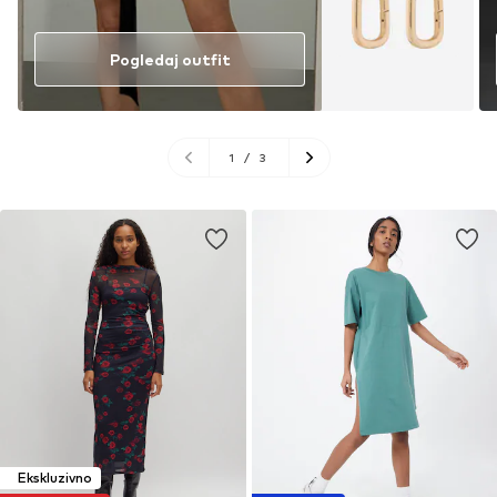
Pogledaj outfit
1
/
3
Ekskluzivno