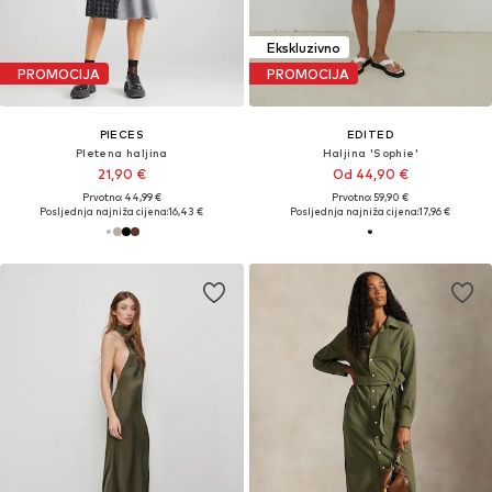
Ekskluzivno
PROMOCIJA
PROMOCIJA
PIECES
EDITED
Pletena haljina
Haljina 'Sophie'
21,90 €
Od 44,90 €
Prvotno: 44,99 €
Prvotno: 59,90 €
Posljednja najniža cijena:
16,43 €
Posljednja najniža cijena:
17,96 €