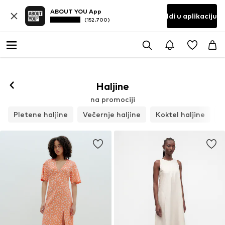
ABOUT YOU App
Idi u aplikaciju
(152.700)
Haljine
na promociji
Pletene haljine
Večernje haljine
Koktel haljine
M