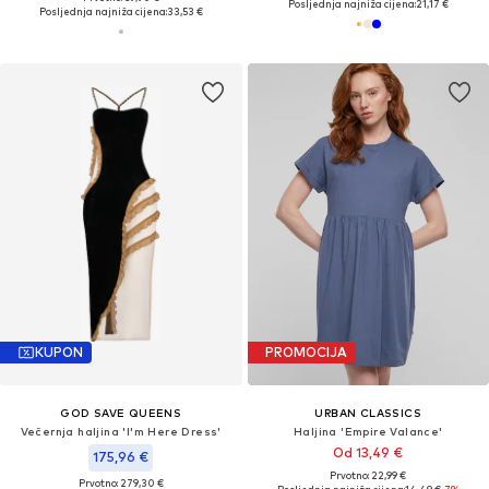
Posljednja najniža cijena:
21,17 €
Posljednja najniža cijena:
33,53 €
KUPON
PROMOCIJA
GOD SAVE QUEENS
URBAN CLASSICS
Večernja haljina 'I'm Here Dress'
Haljina 'Empire Valance'
Od 13,49 €
175,96 €
Prvotno: 22,99 €
Prvotno: 279,30 €