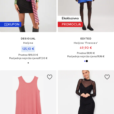
Ekskluzivno
KUPON
PROMOCIJA
DESIGUAL
EDITED
Haljina
Haljina 'Frances'
49,90 €
125,10 €
Prvotno: 59,90 €
Prvotno: 189,00 €
Posljednja najniža cijena:
19,96 €
Posljednja najniža cijena:
97,30 €