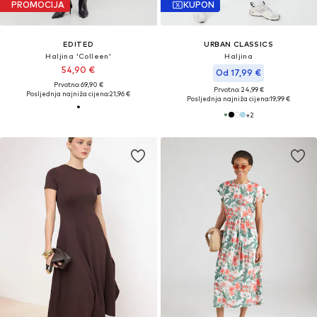
PROMOCIJA
KUPON
EDITED
URBAN CLASSICS
Haljina 'Colleen'
Haljina
54,90 €
Od 17,99 €
Prvotno: 69,90 €
Prvotno: 24,99 €
Posljednja najniža cijena:
21,96 €
Posljednja najniža cijena:
19,99 €
+
2