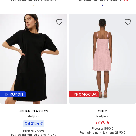
KUPON
PROMOCIJA
URBAN CLASSICS
ONLY
Haljina
Haljina
27,90 €
Od 21,14 €
Prvotno: 39,90 €
Prvotno: 27,99 €
Posljednja najniža cijena:
23,90 €
Posljednja najniža cijena:
14,09 €