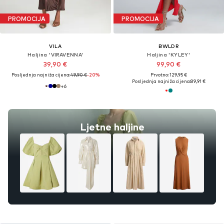
PROMOCIJA
PROMOCIJA
VILA
BWLDR
Haljina 'VIRAVENNA'
Haljina 'KYLEY'
39,90 €
99,90 €
Posljednja najniža cijena:
49,90 €
-20%
Prvotno: 129,95 €
Posljednja najniža cijena:
89,91 €
+
6
Ljetne haljine