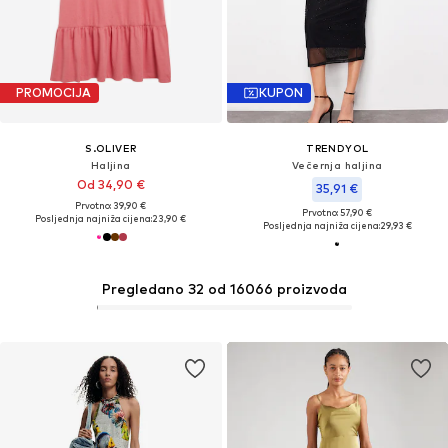
PROMOCIJA
KUPON
S.OLIVER
TRENDYOL
Haljina
Večernja haljina
Od 34,90 €
35,91 €
Prvotno: 39,90 €
Prvotno: 57,90 €
Posljednja najniža cijena:
23,90 €
Posljednja najniža cijena:
29,93 €
Pregledano 32 od 16066 proizvoda