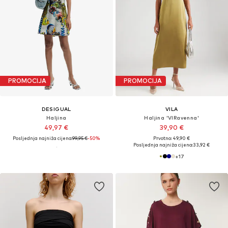
PROMOCIJA
PROMOCIJA
DESIGUAL
VILA
Haljina
Haljina 'VIRavenna'
49,97 €
39,90 €
Posljednja najniža cijena:
99,95 €
-50%
Prvotno: 49,90 €
Posljednja najniža cijena:
33,92 €
+
17