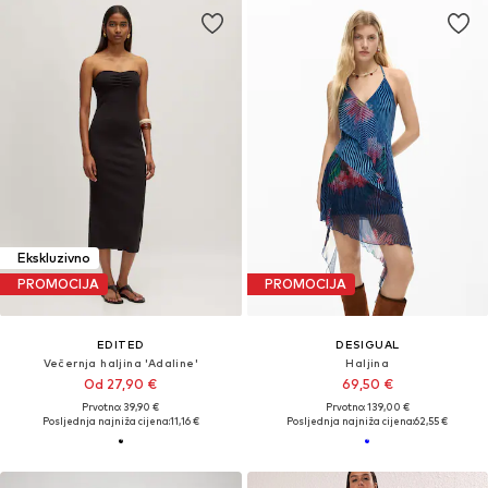
Ekskluzivno
PROMOCIJA
PROMOCIJA
EDITED
DESIGUAL
Večernja haljina 'Adaline'
Haljina
Od 27,90 €
69,50 €
Prvotno: 39,90 €
Prvotno: 139,00 €
Posljednja najniža cijena:
11,16 €
Posljednja najniža cijena:
62,55 €