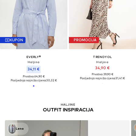
KUPON
PROMOCIJA
EVERLY®
TRENDYOL
Haljina
Haljina
34,90 €
34,11 €
Prvotno: 39,90 €
Prvotno: 64,90 €
Posljednja najniža cijena:
31,41 €
Posljednja najniža cijena:
30,32 €
HALJINE
OUTFIT INSPIRACIJA
Lena