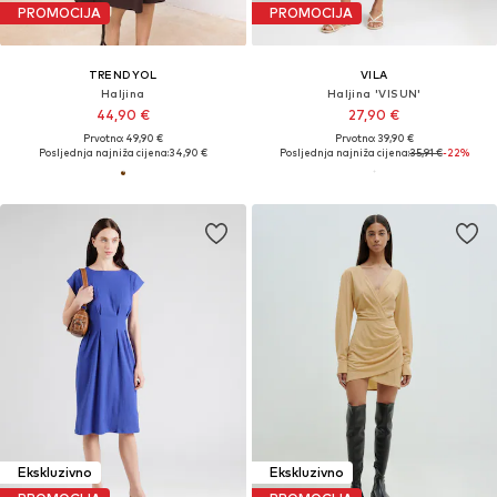
PROMOCIJA
PROMOCIJA
TRENDYOL
VILA
Haljina
Haljina 'VISUN'
44,90 €
27,90 €
Prvotno: 49,90 €
Prvotno: 39,90 €
Posljednja najniža cijena:
34,90 €
Posljednja najniža cijena:
35,91 €
-22%
Ekskluzivno
Ekskluzivno