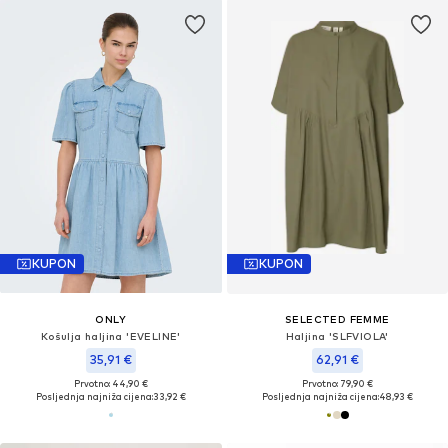
KUPON
KUPON
ONLY
SELECTED FEMME
Košulja haljina 'EVELINE'
Haljina 'SLFVIOLA'
35,91 €
62,91 €
Prvotno: 44,90 €
Prvotno: 79,90 €
Posljednja najniža cijena:
33,92 €
Posljednja najniža cijena:
48,93 €