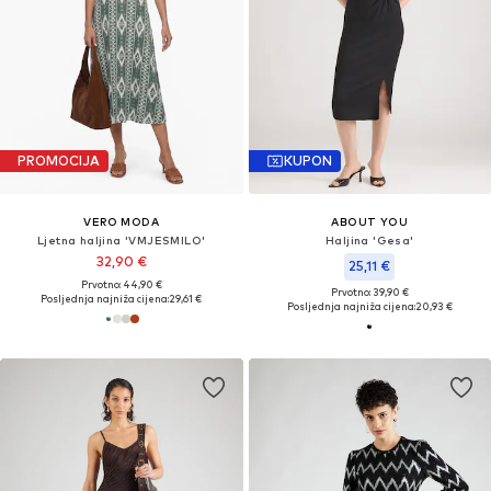
PROMOCIJA
KUPON
VERO MODA
ABOUT YOU
Ljetna haljina 'VMJESMILO'
Haljina 'Gesa'
32,90 €
25,11 €
Prvotno: 44,90 €
Prvotno: 39,90 €
Posljednja najniža cijena:
29,61 €
Posljednja najniža cijena:
20,93 €