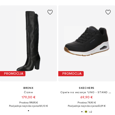
PROMOCIJA
PROMOCIJA
BRONX
SKECHERS
Čizme
Cipele na vezanje 'UNO - STAND ON AIR'
179,00 €
69,90 €
Prvotno: 199,95 €
Prvotno: 79,90 €
Posljednja najniža cijena:
161,10 €
Posljednja najniža cijena:
53,91 €
+
2