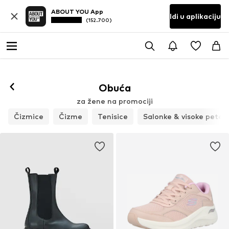
ABOUT YOU App
Idi u aplikaciju
(152.700)
Prati
Obuća
za žene na promociji
Čizmice
Čizme
Tenisice
Salonke & visoke pete