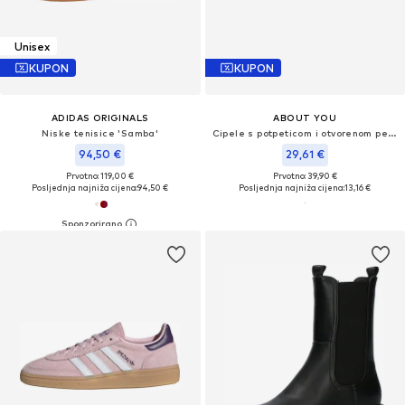
Unisex
KUPON
KUPON
ADIDAS ORIGINALS
ABOUT YOU
Niske tenisice 'Samba'
Cipele s potpeticom i otvorenom petom 'Cosima'
94,50 €
29,61 €
Prvotno: 119,00 €
Prvotno: 39,90 €
Posljednja najniža cijena:
94,50 €
Posljednja najniža cijena:
13,16 €