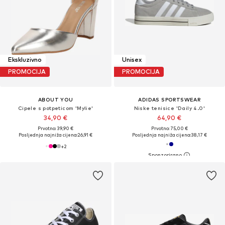
Ekskluzivno
Unisex
PROMOCIJA
PROMOCIJA
ABOUT YOU
ADIDAS SPORTSWEAR
Cipele s potpeticom 'Mylie'
Niske tenisice 'Daily 4.0'
34,90 €
64,90 €
Prvotno: 39,90 €
Prvotno: 75,00 €
Posljednja najniža cijena:
26,91 €
Posljednja najniža cijena:
38,17 €
+
2