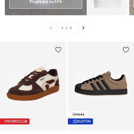
Pogledaj outfit
1
/
3
Unisex
PROMOCIJA
KUPON