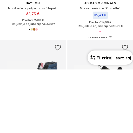
BAYTON
ADIDAS ORIGINALS
Natikače s potpeticom 'Japet'
Niske tenisice 'Gazelle'
63,75 €
85,41 €
Prvotno: 75,00 €
Prvotno: 119,00 €
Posljednja najniža cijena:
51,00 €
Posljednja najniža cijena:
48,93 €
Filtriraj i sortiraj
Unisex
KUPON
KUPON