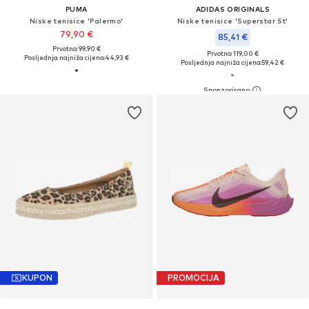
PUMA
ADIDAS ORIGINALS
Niske tenisice 'Palermo'
Niske tenisice 'Superstar St'
79,90 €
85,41 €
Prvotno: 99,90 €
Prvotno: 119,00 €
Posljednja najniža cijena:
44,93 €
Posljednja najniža cijena:
59,42 €
KUPON
PROMOCIJA