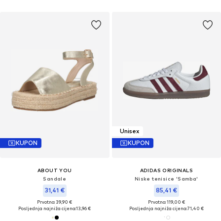
Unisex
KUPON
KUPON
ABOUT YOU
ADIDAS ORIGINALS
Sandale
Niske tenisice 'Samba'
31,41 €
85,41 €
Prvotno: 39,90 €
Prvotno: 119,00 €
Posljednja najniža cijena:
13,96 €
Posljednja najniža cijena:
71,40 €