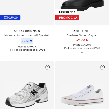
Ekskluzivno
KUPON
PROMOCIJA
ADIDAS ORIGINALS
ABOUT YOU
Niske tenisice 'Handball Spezial'
Chelsea čizme 'Ceylin'
49,90 €
85,41 €
Prvotno: 64,90 €
Prvotno: 109,00 €
Posljednja najniža cijena:
19,96 €
Posljednja najniža cijena:
75,92 €