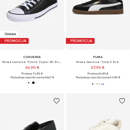
Unisex
PROMOCIJA
PROMOCIJA
CONVERSE
PUMA
Niske tenisice 'Chuck Taylor All Star Leather'
Niske tenisice 'Club II Era'
64,90 €
57,90 €
Prvotno: 74,90 €
Prvotno: 64,90 €
Posljednja najniža cijena:
46,67 €
Posljednja najniža cijena:
44,90 €
+
2