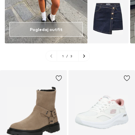
Pogledaj outfit
1
/
3