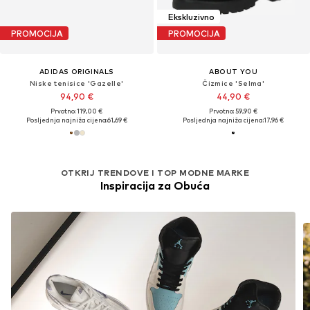
Ekskluzivno
PROMOCIJA
PROMOCIJA
ADIDAS ORIGINALS
ABOUT YOU
Niske tenisice 'Gazelle'
Čizmice 'Selma'
94,90 €
44,90 €
Prvotno: 119,00 €
Prvotno: 59,90 €
Posljednja najniža cijena:
61,69 €
Posljednja najniža cijena:
17,96 €
OTKRIJ TRENDOVE I TOP MODNE MARKE
Inspiracija za Obuća