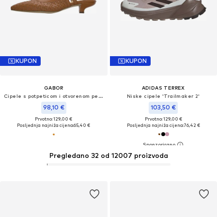
KUPON
KUPON
GABOR
ADIDAS TERREX
Cipele s potpeticom i otvorenom petom
Niske cipele 'Trailmaker 2'
98,10 €
103,50 €
Prvotno: 129,00 €
Prvotno: 129,00 €
Posljednja najniža cijena:
65,40 €
Posljednja najniža cijena:
76,42 €
Pregledano 32 od 12007 proizvoda