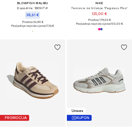
BLOWFISH MALIBU
NIKE
Espadrile 'BENITA'
Tenisice za trčanje 'Pegasus Plus'
125,00 €
38,61 €
Prvotno: 179,00 €
Prvotno: 54,90 €
Posljednja najniža cijena:
100,00 €
Posljednja najniža cijena:
17,16 €
Unisex
PROMOCIJA
KUPON