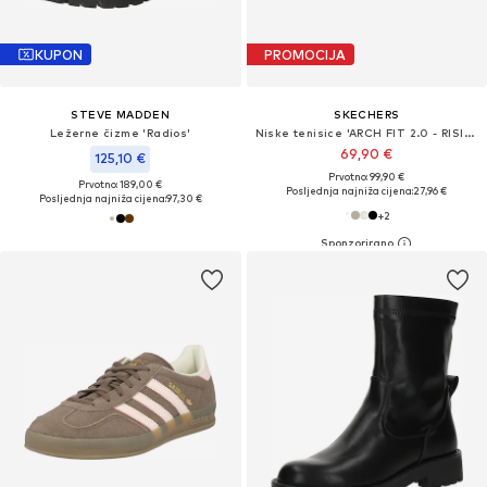
KUPON
PROMOCIJA
STEVE MADDEN
SKECHERS
Ležerne čizme 'Radios'
Niske tenisice 'ARCH FIT 2.0 - RISING TIDE'
69,90 €
125,10 €
Prvotno: 99,90 €
Prvotno: 189,00 €
Posljednja najniža cijena:
27,96 €
Posljednja najniža cijena:
97,30 €
+
2