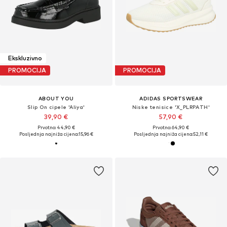
Ekskluzivno
PROMOCIJA
PROMOCIJA
ABOUT YOU
ADIDAS SPORTSWEAR
Slip On cipele 'Aliya'
Niske tenisice 'X_PLRPATH'
39,90 €
57,90 €
Prvotno: 44,90 €
Prvotno: 64,90 €
Posljednja najniža cijena:
15,96 €
Posljednja najniža cijena:
52,11 €