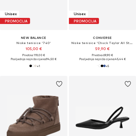
Unisex
Unisex
PROMOCIJA
PROMOCIJA
NEW BALANCE
CONVERSE
Niske tenisice '740'
Niske tenisice 'Chuck Taylor All Star Classic'
105,00 €
59,90 €
Prvotno: 119,00 €
Prvotno: 69,90 €
Posljednja najniža cijena:
94,50 €
Posljednja najniža cijena:
45,44 €
+
1
+
5