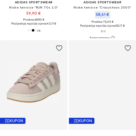
ADIDAS SPORTSWEAR
ADIDAS SPORTSWEAR
Niske tenisice 'RUN 70s 2.0'
Niske tenisice 'Crazychaos 2000'
59,90 €
58,41 €
Prvotno: 69,90 €
Prvotno: 75,00 €
Posljednja najniža cijena:
43,11 €
Posljednja najniža cijena:
55,17 €
+
6
KUPON
KUPON