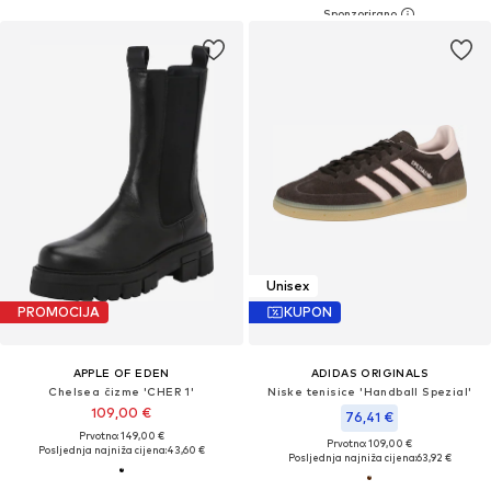
Unisex
PROMOCIJA
KUPON
APPLE OF EDEN
ADIDAS ORIGINALS
Chelsea čizme 'CHER 1'
Niske tenisice 'Handball Spezial'
109,00 €
76,41 €
Prvotno: 149,00 €
Prvotno: 109,00 €
Posljednja najniža cijena:
43,60 €
Posljednja najniža cijena:
63,92 €