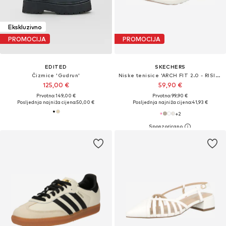
Ekskluzivno
PROMOCIJA
PROMOCIJA
EDITED
SKECHERS
Čizmice 'Gudrun'
Niske tenisice 'ARCH FIT 2.0 - RISING TIDE'
125,00 €
59,90 €
Prvotno: 149,00 €
Prvotno: 99,90 €
Posljednja najniža cijena:
50,00 €
Posljednja najniža cijena:
41,93 €
+
2