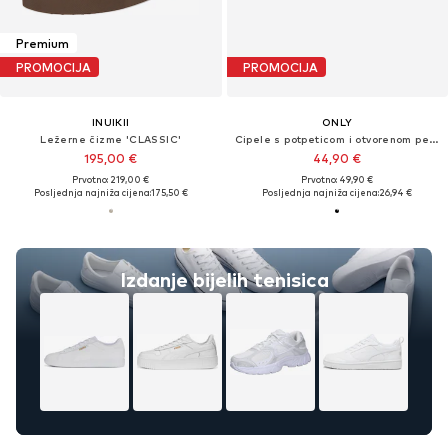
Premium
PROMOCIJA
PROMOCIJA
INUIKII
ONLY
Ležerne čizme 'CLASSIC'
Cipele s potpeticom i otvorenom petom
195,00 €
44,90 €
Prvotno: 219,00 €
Prvotno: 49,90 €
Posljednja najniža cijena:
175,50 €
Posljednja najniža cijena:
26,94 €
Izdanje bijelih tenisica