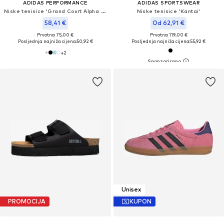
ADIDAS PERFORMANCE
ADIDAS SPORTSWEAR
Niske tenisice 'Grand Court Alpha 00s'
Niske tenisice 'Kantai'
58,41 €
Od 62,91 €
Prvotno: 75,00 €
Prvotno: 119,00 €
Posljednja najniža cijena:
50,92 €
Posljednja najniža cijena:
55,92 €
+
2
Unisex
PROMOCIJA
KUPON