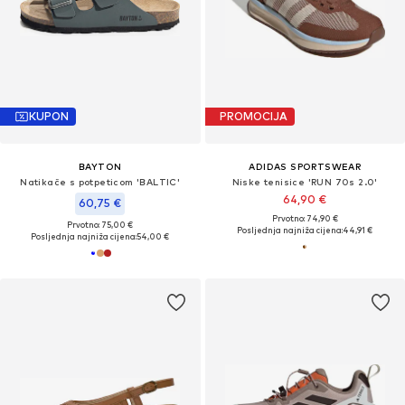
KUPON
PROMOCIJA
BAYTON
ADIDAS SPORTSWEAR
Natikače s potpeticom 'BALTIC'
Niske tenisice 'RUN 70s 2.0'
64,90 €
60,75 €
Prvotno: 74,90 €
Prvotno: 75,00 €
Posljednja najniža cijena:
44,91 €
Posljednja najniža cijena:
54,00 €