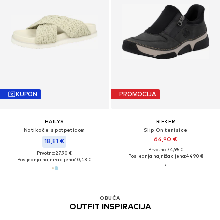
KUPON
PROMOCIJA
HAILYS
RIEKER
Natikače s potpeticom
Slip On tenisice
64,90 €
18,81 €
Prvotno: 74,95 €
Prvotno: 27,90 €
Posljednja najniža cijena:
44,90 €
Posljednja najniža cijena:
10,43 €
OBUĆA
OUTFIT INSPIRACIJA