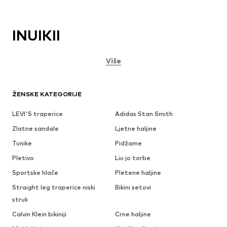
INUIKII
Više
ŽENSKE KATEGORIJE
LEVI'S traperice
Adidas Stan Smith
Zlatne sandale
Ljetne haljine
Tunike
Pidžame
Pletivo
Liu jo torbe
Sportske hlače
Pletene haljine
Straight leg traperice niski
Bikini setovi
struk
Calvin Klein bikiniji
Crne haljine