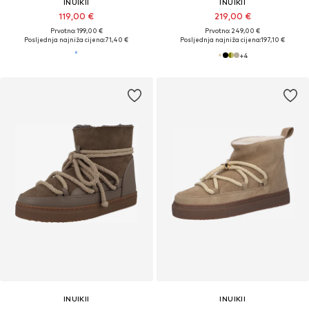
INUIKII
INUIKII
119,00 €
219,00 €
Prvotno: 199,00 €
Prvotno: 249,00 €
Posljednja najniža cijena:
71,40 €
Posljednja najniža cijena:
197,10 €
+
4
INUIKII
INUIKII