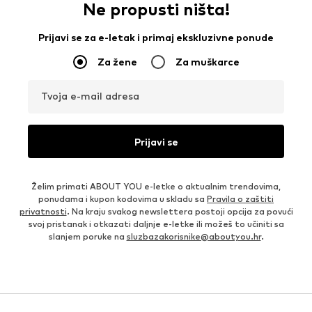
Ne propusti ništa!
Prijavi se za e-letak i primaj ekskluzivne ponude
Za žene
Za muškarce
Tvoja e-mail adresa
Prijavi se
Želim primati ABOUT YOU e-letke o aktualnim trendovima,
ponudama i kupon kodovima u skladu sa
Pravila o zaštiti
privatnosti
. Na kraju svakog newslettera postoji opcija za povući
svoj pristanak i otkazati daljnje e-letke ili možeš to učiniti sa
slanjem poruke na
sluzbazakorisnike@aboutyou.hr
.