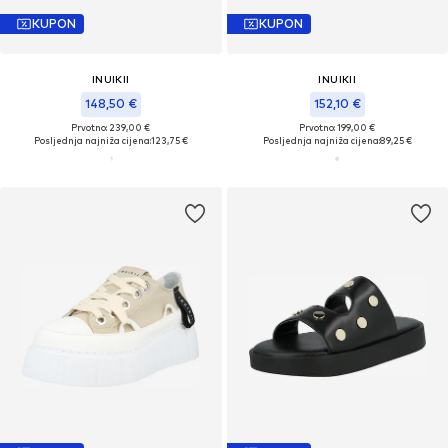
KUPON
KUPON
INUIKII
INUIKII
148,50 €
152,10 €
Prvotno: 239,00 €
Prvotno: 199,00 €
Posljednja najniža cijena:
123,75 €
Posljednja najniža cijena:
89,25 €