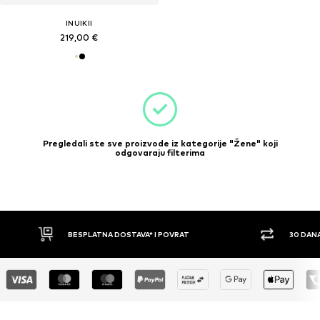
INUIKII
219,00 €
Pregledali ste sve proizvode iz kategorije "Žene" koji
odgovaraju filterima
30 DANA PRAVO NA POVRAT
PLAĆ