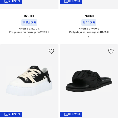
KUPON
KUPON
INUIKII
INUIKII
148,50 €
134,10 €
Prvotno: 239,00 €
Prvotno: 219,00 €
Posljednja najniža cijena:
119,50 €
Posljednja najniža cijena:
111,75 €
KUPON
KUPON