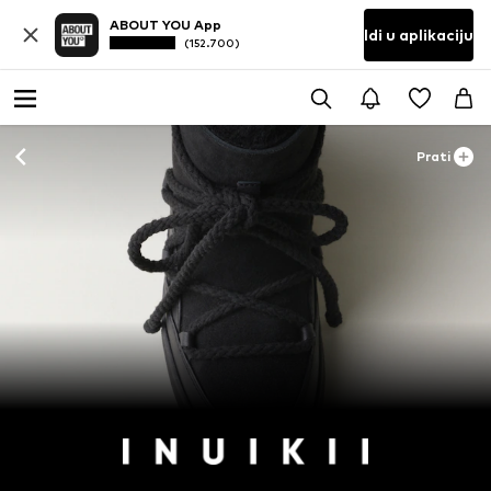
ABOUT YOU App
Idi u aplikaciju
(152.700)
Prati