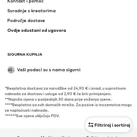
Kontakt i pomoć
Majice i topovi
Hlače
Suradnje s kreatorima
Jakne
Puloveri i pletivo
Područje dostave
Donje rublje
Bluze i tunike
Ovdje odustani od ugovora
Kaputi
Suknje
Kupaći kostimi
Sweater majice i trenirke
Sakoi
Kombinezoni
SIGURNA KUPNJA
Veći brojevi
Odjeća za trudnice
Posebne prigode
Ekskluzivno
Vaši podaci su s nama sigurni
Recikliranje
*Besplatna dostava za narudžbe od 24,90 € i iznad, u suprotnom
OBUĆA
naknada za dostavu i usluge od 2,90 € će biti primijenjeni.
**Najniža cijena u posljednjih 30 dana prije sniženja cijene.
Novo
Popularno
****Besplatno sa svih domaćih mreža. Za pozive iz inozemstva mogu
se naplaćivati ​​naknade.
Tenisice
Čizmice
******Sve cijene uključuju PDV.
Salonke & visoke pete
Čizme
Filtriraj i sortiraj
Sandale
Niske cipele