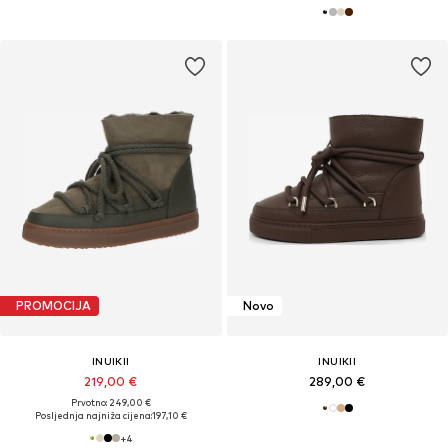
PROMOCIJA
Novo
INUIKII
INUIKII
219,00 €
289,00 €
Prvotno: 249,00 €
Posljednja najniža cijena:
197,10 €
+
4