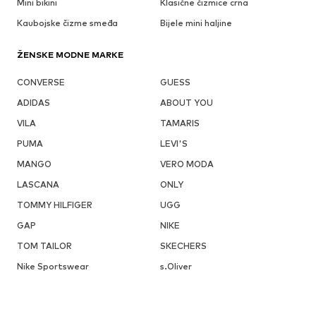
Mini bikini
Klasične čizmice crna
Kaubojske čizme smeđa
Bijele mini haljine
ŽENSKE MODNE MARKE
CONVERSE
GUESS
ADIDAS
ABOUT YOU
VILA
TAMARIS
PUMA
LEVI'S
MANGO
VERO MODA
LASCANA
ONLY
TOMMY HILFIGER
UGG
GAP
NIKE
TOM TAILOR
SKECHERS
Nike Sportswear
s.Oliver