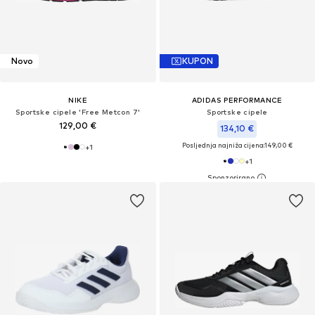
Novo
KUPON
NIKE
ADIDAS PERFORMANCE
Sportske cipele 'Free Metcon 7'
Sportske cipele
129,00 €
134,10 €
Posljednja najniža cijena:
149,00 €
+
1
+
1