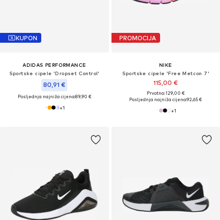
KUPON
PROMOCIJA
ADIDAS PERFORMANCE
NIKE
Sportske cipele 'Dropset Control'
Sportske cipele 'Free Metcon 7'
115,00 €
80,91 €
Prvotno: 129,00 €
Posljednja najniža cijena:
89,90 €
Posljednja najniža cijena:
92,65 €
+
1
+
1