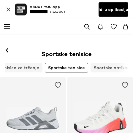
ABOUT YOU App
Idi u aplikaciju
(152.700)
Prati
Sportske tenisice
Tenisice za trčanje
Sportske tenisice
Sportske natikače