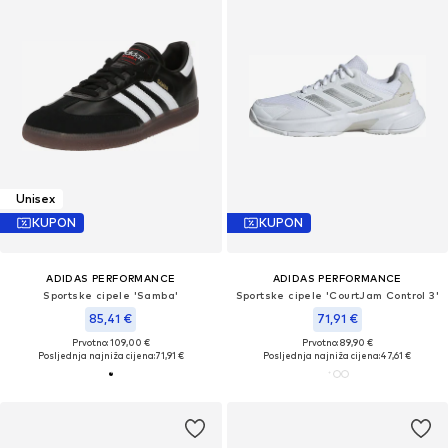
Unisex
KUPON
KUPON
ADIDAS PERFORMANCE
ADIDAS PERFORMANCE
Sportske cipele 'Samba'
Sportske cipele 'CourtJam Control 3'
85,41 €
71,91 €
Prvotno: 109,00 €
Prvotno: 89,90 €
Posljednja najniža cijena:
71,91 €
Posljednja najniža cijena:
47,61 €