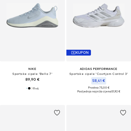
KUPON
NIKE
ADIDAS PERFORMANCE
Sportske cipele 'Bella 7'
Sportske cipele 'Courtjam Control 3'
89,90 €
58,41 €
Prvotno: 75,00 €
+
4
Posljednja najniža cijena:
51,92 €