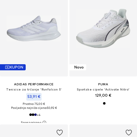
KUPON
Novo
ADIDAS PERFORMANCE
PUMA
Tenisice za trčanje 'Runfalcon 5'
Sportske cipele 'Activate Nitro'
129,00 €
53,91 €
Prvotno: 75,00 €
Posljednja najniža cijena:
50,92 €
+
4