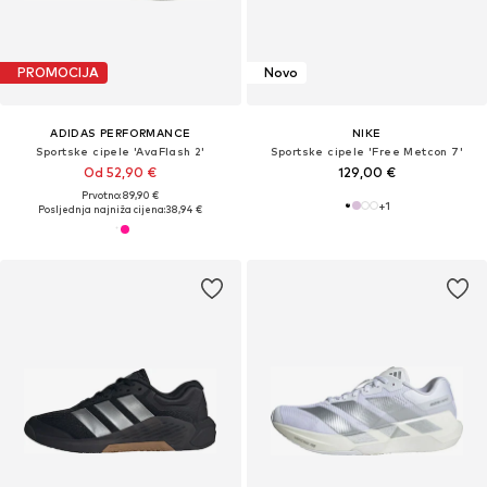
PROMOCIJA
Novo
ADIDAS PERFORMANCE
NIKE
Sportske cipele 'AvaFlash 2'
Sportske cipele 'Free Metcon 7'
Od 52,90 €
129,00 €
Prvotno: 89,90 €
+
1
Posljednja najniža cijena:
38,94 €