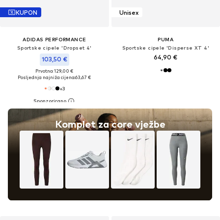
KUPON
Unisex
ADIDAS PERFORMANCE
PUMA
Sportske cipele 'Dropset 4'
Sportske cipele 'Disperse XT 4'
64,90 €
103,50 €
Prvotno: 129,00 €
Posljednja najniža cijena:
63,67 €
+
3
Komplet za core vježbe