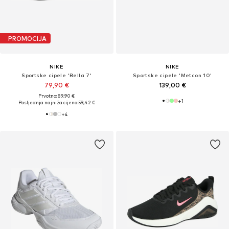
PROMOCIJA
NIKE
NIKE
Sportske cipele 'Bella 7'
Sportske cipele 'Metcon 10'
79,90 €
139,00 €
Prvotno: 89,90 €
+
1
Posljednja najniža cijena:
59,42 €
+
4