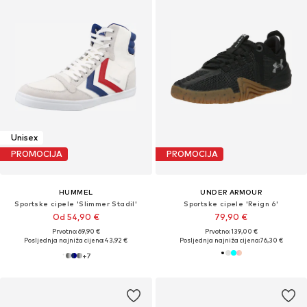
Unisex
PROMOCIJA
PROMOCIJA
HUMMEL
UNDER ARMOUR
Sportske cipele 'Slimmer Stadil'
Sportske cipele 'Reign 6'
Od 54,90 €
79,90 €
Prvotno: 69,90 €
Prvotno: 139,00 €
Posljednja najniža cijena:
43,92 €
Posljednja najniža cijena:
76,30 €
+
7