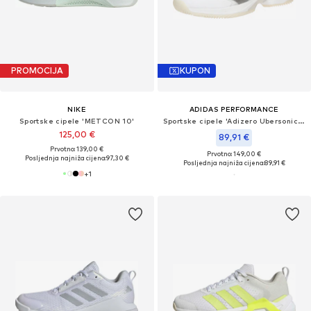
PROMOCIJA
KUPON
NIKE
ADIDAS PERFORMANCE
Sportske cipele 'METCON 10'
Sportske cipele 'Adizero Ubersonic 5'
125,00 €
89,91 €
Prvotno: 139,00 €
Prvotno: 149,00 €
Posljednja najniža cijena:
97,30 €
Posljednja najniža cijena:
89,91 €
+
1