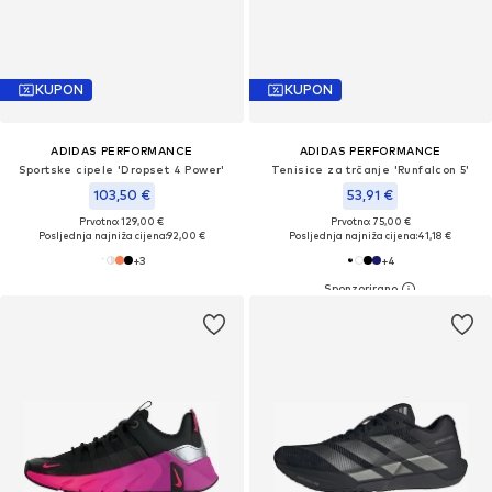
KUPON
KUPON
ADIDAS PERFORMANCE
ADIDAS PERFORMANCE
Sportske cipele 'Dropset 4 Power'
Tenisice za trčanje 'Runfalcon 5'
103,50 €
53,91 €
Prvotno: 129,00 €
Prvotno: 75,00 €
Posljednja najniža cijena:
92,00 €
Posljednja najniža cijena:
41,18 €
+
3
+
4