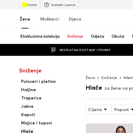
Outlet
Kontakt i pomoć
Žene
Muškarci
Djeca
Ekskluzivna kolekcija
Sniženje
Odjeća
Obuća
BESPLATNA DOSTAVA* I POVRAT
Sniženje
TO JE SAMO TRE
Žene
Sniženje
Hlač
Puloveri i pletivo
Hlače
za žene na p
Haljine
Traperice
Jakne
Cijena
Popust
Kaputi
Majice i topovi
Hlače