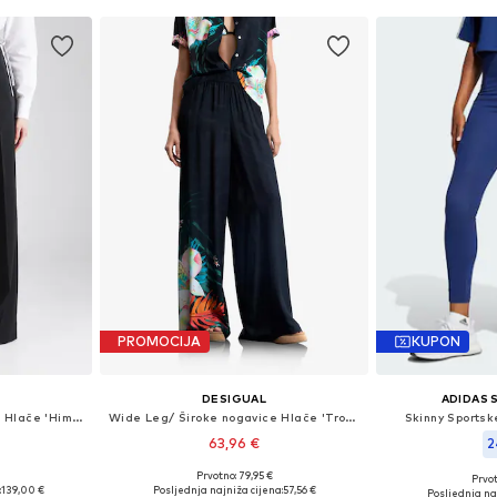
PROMOCIJA
KUPON
DESIGUAL
ADIDAS
Wide Leg/ Široke nogavice Hlače 'Himia'
Wide Leg/ Široke nogavice Hlače 'Tropical Fluid'
Skinny Sportsk
63,96 €
2
€
Prvotno: 79,95 €
Prvot
8, 40, 42, 44
Dostupne veličine: 34, 36, 38, 40
Dostupno 
:
139,00 €
Posljednja najniža cijena:
57,56 €
Posljednja na