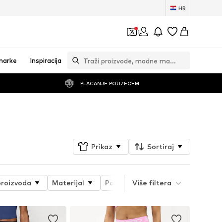
HR
1
marke
Inspiracija
PLAĆANJE POUZEĆEM
Prati
Prikaz
Sortiraj
proizvoda
Materijal
Posebne veličine
Više filtera
Dužina