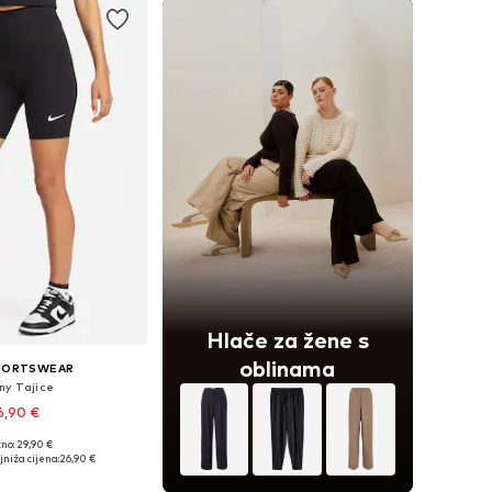
Hlače za žene s
oblinama
SPORTSWEAR
ny Tajice
6,90 €
no: 29,90 €
ine: XS, S, M, L, XL
jniža cijena:
26,90 €
u košaricu