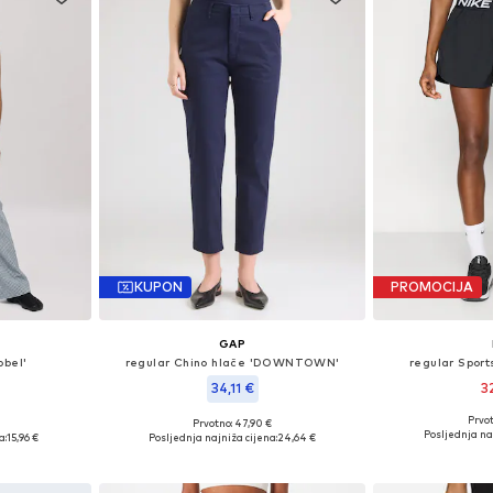
KUPON
PROMOCIJA
GAP
obel'
regular Chino hlače 'DOWNTOWN'
regular Sport
34,11 €
3
Prvot
Prvotno: 47,90 €
Dostupne velič
 38, 40, 42
Dostupne veličine: 34, 36, 38, 40, 44
Posljednja naj
a:
15,96 €
Posljednja najniža cijena:
24,64 €
Dodaj 
icu
Dodaj u košaricu