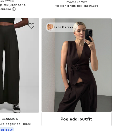
no: 79,90 €
Prvotno: 34,90 €
e: 34, 36, 38, 40, 42
Dostupne veličine: 34, 36, 38, 40, 42, 44
jniža cijena:
46,67 €
Posljednja najniža cijena:
10,36 €
u košaricu
Dodaj u košaricu
Lena Gercke
Pogledaj outfit
 CLASSICS
oke nogavice Hlače
 18,81 €