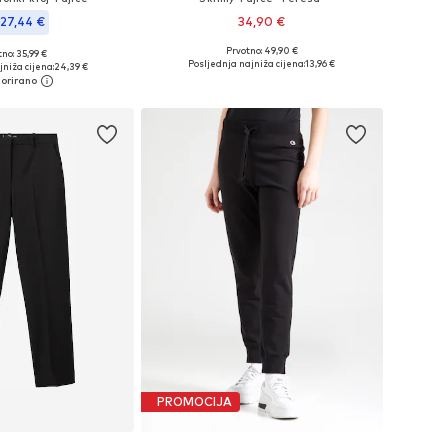
27,44 €
34,90 €
Prvotno: 49,90 €
no: 35,99 €
Dostupne veličine: XS, S, M, L
u više veličina
Posljednja najniža cijena:
13,96 €
niža cijena:
24,39 €
Dodaj u košaricu
u košaricu
PROMOCIJA