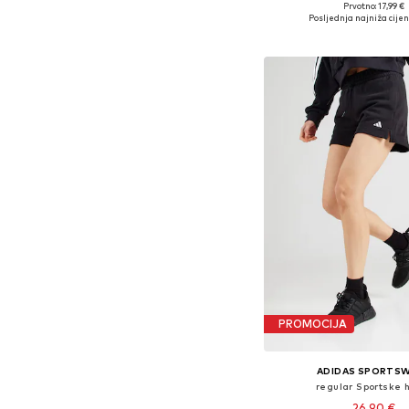
+
9
Prvotno: 17,99 €
Dostupne veličine: XS,
Posljednja najniža cijen
Dodaj u košar
PROMOCIJA
ADIDAS SPORTS
regular Sportske 
26,90 €