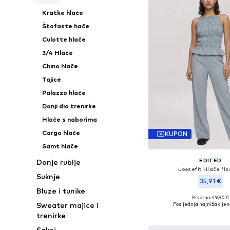
Kratke hlače
Štofaste hače
Culotte hlače
3/4 Hlače
Chino hlače
Tajice
Palazzo hlače
Donji dio trenirke
Hlače s naborima
Cargo hlače
KUPON
Samt hlače
EDITED
Donje rublje
Loosefit Hlače 'Is
Suknje
35,91 €
Bluze i tunike
Prvotno: 49,90 €
Dostupne veličine: 34, 36,
Sweater majice i
Posljednja najniža cijen
Dodaj u košar
trenirke
Sakoi