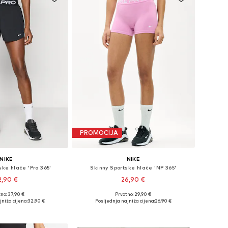
PROMOCIJA
NIKE
NIKE
ske hlače 'Pro 365'
Skinny Sportske hlače 'NP 365'
2,90 €
26,90 €
+
4
no: 37,90 €
Prvotno: 29,90 €
ine: XS, S, M, L, XL
Dostupne veličine: S, M, L
niža cijena:
32,90 €
Posljednja najniža cijena:
26,90 €
u košaricu
Dodaj u košaricu