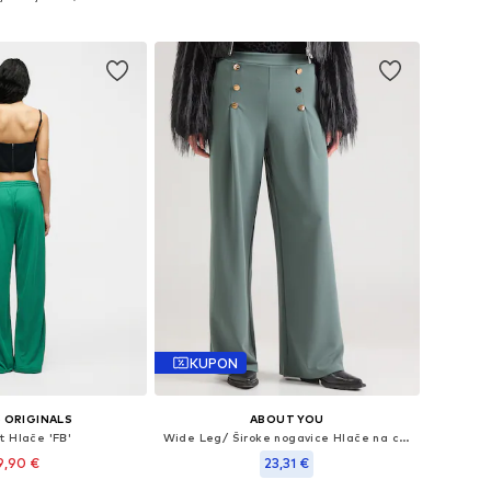
Dodaj u košaricu
u košaricu
KUPON
 ORIGINALS
ABOUT YOU
t Hlače 'FB'
Wide Leg/ Široke nogavice Hlače na crtu 'Jessa'
9,90 €
23,31 €