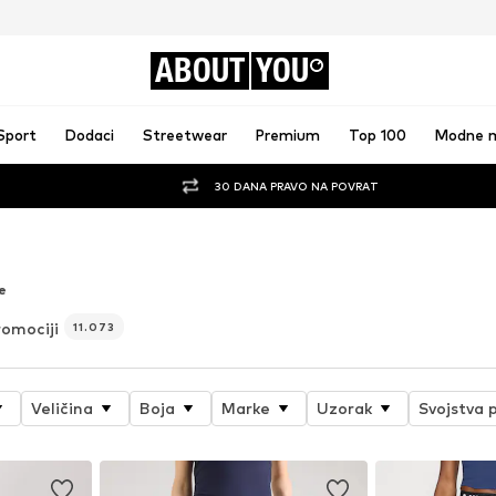
ABOUT
YOU
Sport
Dodaci
Streetwear
Premium
Top 100
Modne 
30 DANA PRAVO NA POVRAT
NIRKA — DOK ODJEDNOM VIŠE NIJE
e
romociji
11.073
Veličina
Boja
Marke
Uzorak
Svojstva 