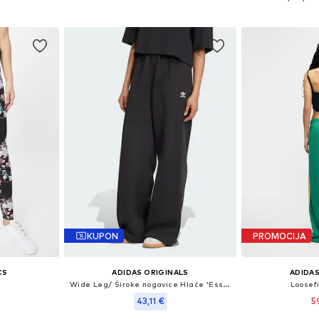
icu
Dodaj u košaricu
Dodaj 
KUPON
PROMOCIJA
CS
ADIDAS ORIGINALS
ADIDAS
Wide Leg/ Široke nogavice Hlače 'Essentials'
Loosefi
43,11 €
5