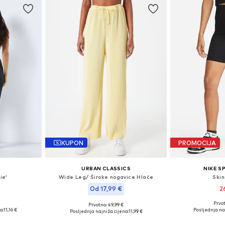
KUPON
PROMOCIJA
URBAN CLASSICS
NIKE 
ie'
Wide Leg/ Široke nogavice Hlače
Skin
Od 17,99 €
2
Prvot
Prvotno: 49,99 €
0, 42 x 32
Dostupne velič
Dostupne veličine: 36, 38, 40, 42, 44
a:
11,16 €
Posljednja na
Posljednja najniža cijena:
11,99 €
icu
Dodaj 
Dodaj u košaricu