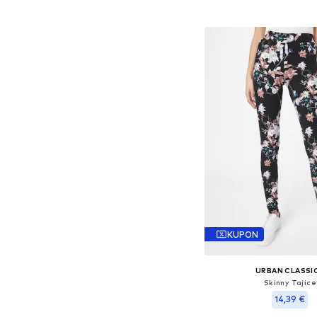
Dodaj u košar
KUPON
URBAN CLASSI
Skinny Tajice
14,39 €