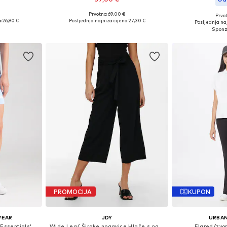
Prvotno: 69,00 €
Prvot
 M, L, XL
Dostupne veličine: XS, S, M, L, XL
Dostupno 
:
26,90 €
Posljednja najniža cijena:
27,30 €
Posljednja naj
icu
Dodaj u košaricu
Dodaj 
PROMOCIJA
KUPON
WEAR
JDY
URBAN
'Essentials'
Wide Leg/ Široke nogavice Hlače s naborima
Flared/zvon