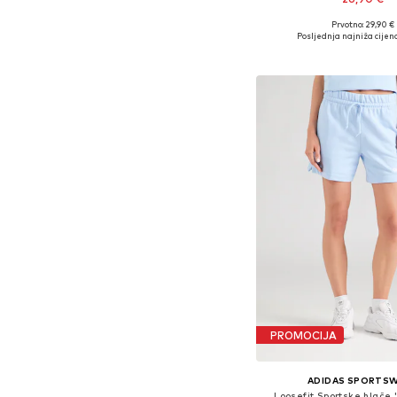
Prvotno: 29,90 €
Dostupne veličine: XS,
Posljednja najniža cijena
Dodaj u košar
PROMOCIJA
ADIDAS SPORTS
Loosefit Sportske hlače 