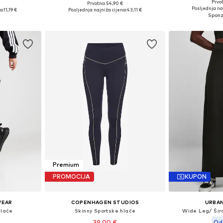
Prvot
Prvotno: 54,90 €
Dostupne veličin
 S, M, XL
Dostupne veličine: 32 x regular, 34 x regular, 36 x regular, 38 x regular, 40 x regular, 42 x regular
Posljednja na
a:
11,19 €
Posljednja najniža cijena:
43,11 €
Dodaj 
icu
Dodaj u košaricu
Premium
PROMOCIJA
KUPON
WEAR
COPENHAGEN STUDIOS
URBAN
hlače
Skinny Sportske hlače
Wide Leg/ Šir
39,00 €
Od