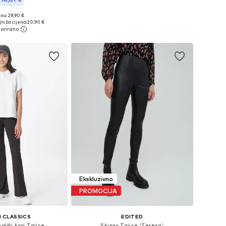
no: 29,90 €
u više veličina
niža cijena:
20,90 €
u košaricu
Ekskluzivno
PROMOCIJA
 CLASSICS
EDITED
oliki kroj Tajice
Skinny Tajice 'Teresa'