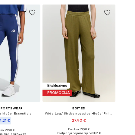
Ekskluzivno
PROMOCIJA
 SPORTSWEAR
EDITED
e hlače 'Essentials'
Wide Leg/ Široke nogavice Hlače 'Philine'
4,21 €
27,90 €
Prvotno: 39,90 €
+
6
no: 29,90 €
Dostupne veličine: 34, 36, 38, 40
u više veličina
Posljednja najniža cijena:
11,16 €
jniža cijena:
24,21 €