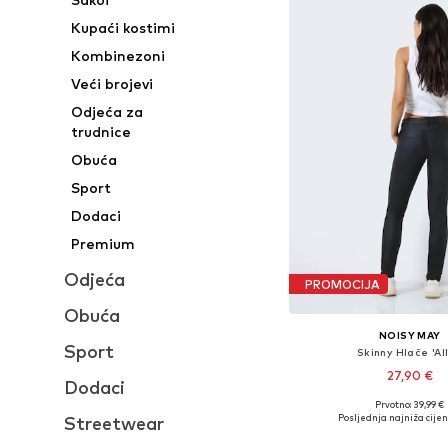
Kupaći kostimi
Kombinezoni
Veći brojevi
Odjeća za
trudnice
Obuća
Sport
Dodaci
Premium
Odjeća
PROMOCIJA
Obuća
NOISY MAY
Sport
Skinny Hlače 'All
27,90 €
Dodaci
Prvotno: 39,99 €
Dostupne veličine: 42 x 3
Posljednja najniža cijen
Streetwear
Dodaj u košar