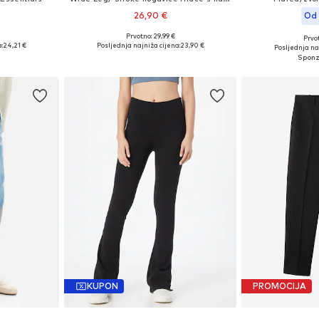
26,90 €
Od 
Prvotno: 29,99 €
Prvot
Dostupne veličine: XXXS-XXS, XS-S, M-L, XL-XXL
Dostupne veličine: 34, 36, 38, 40, 42
Dostupno 
:
24,21 €
Posljednja najniža cijena:
23,90 €
Posljednja naj
icu
Dodaj u košaricu
Dodaj 
KUPON
PROMOCIJA