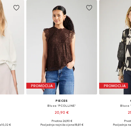
PROMOCIJA
PROMOCIJA
PIECES
Bluza 'PCOLLINE'
Bluza
20,90 €
2
+
3
Prvotno: 26,90 €
Prvot
ičina
Dostupne veličine: XS, S, M, L, XL
Dostupno 
:
10,32 €
Posljednja najniža cijena:
18,81 €
Posljednja na
icu
Dodaj u košaricu
Dodaj 