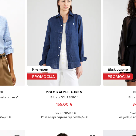
Premium
Ekskluzivno
PROMOCIJA
PROMOCIJA
ER
POLO RALPH LAUREN
E
Embroidery'
Bluza 'CLASSIC'
Bluz
165,00 €
3
+
2
Prvotno: 185,00 €
Prvot
ičina
Dostupne veličine: XS, S, M, L, XL
Dostupne veli
:
59,90 €
Posljednja najniža cijena:
109,65 €
Posljednja na
icu
Dodaj u košaricu
Dodaj 