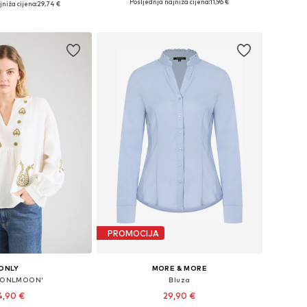
Posljednja najniža cijena:
11,96 €
niža cijena:
29,74 €
Dodaj u košaricu
u košaricu
PROMOCIJA
ONLY
MORE & MORE
 'ONLMOON'
Bluza
4,90 €
29,90 €