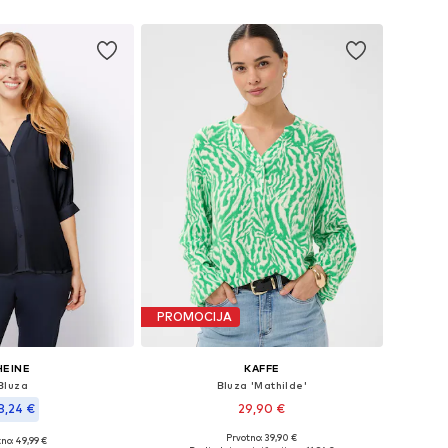
Dodaj u košaricu
PROMOCIJA
HEINE
KAFFE
Bluza
Bluza 'Mathilde'
8,24 €
29,90 €
+
4
Prvotno: 39,90 €
no: 49,99 €
Dostupne veličine: S, M, L, XL, XXL, XXXL
ičine: S, M, L-XL