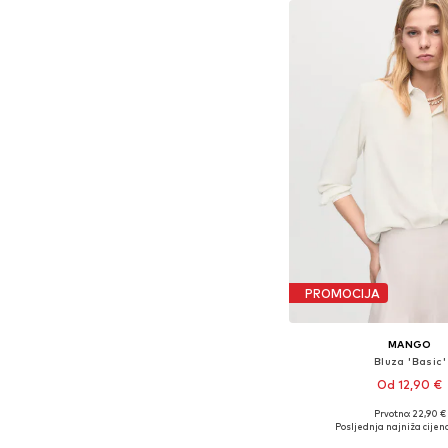
PROMOCIJA
MANGO
Bluza 'Basic'
Od 12,90 €
Prvotno: 22,90 €
Dostupno u više vel
Posljednja najniža cijena
Dodaj u košar