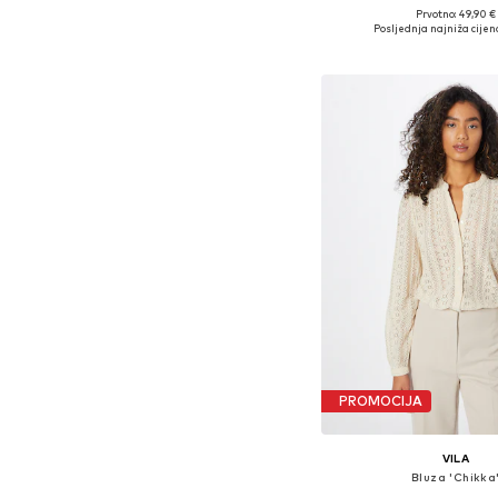
Prvotno: 49,90 €
Dostupne veličine: XS, S
Posljednja najniža cijen
Dodaj u košar
PROMOCIJA
VILA
Bluza 'Chikka