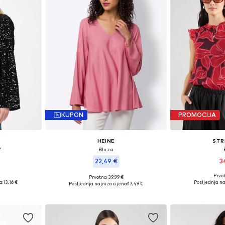
KUPON
PROMOCIJA
HEINE
STR
'
Bluza
22,49 €
3
Prvot
Prvotno: 39,99 €
 S, M, L
Dostupne veličine
Dostupno u više veličina
a:
13,16 €
Posljednja na
Posljednja najniža cijena:
17,49 €
icu
Dodaj 
Dodaj u košaricu