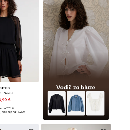
Vodič za bluze
DITED
a 'Neele'
4,90 €
no: 49,90 €
čine: XS, S, M, XL
jniža cijena:
13,96 €
u košaricu