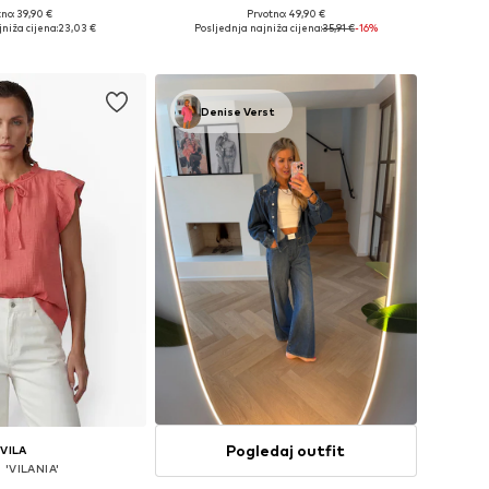
no: 39,90 €
Prvotno: 49,90 €
ine: XS, S, M, L, XL
Dostupno u više veličina
niža cijena:
23,03 €
Posljednja najniža cijena:
35,91 €
-16%
u košaricu
Dodaj u košaricu
Denise Verst
Pogledaj outfit
VILA
 'VILANIA'