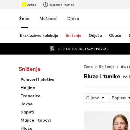
Outlet
Kontakt i pomoć
Žene
Muškarci
Djeca
Ekskluzivna kolekcija
Sniženje
Odjeća
Obuća
BESPLATNA DOSTAVA* I POVRAT
Žene
Sniženje
Bluze
Sniženje
Bluze i tunike
za 
Puloveri i pletivo
Haljine
Traperice
Cijena
Popust
Jakne
Kaputi
Majice i topovi
Hlače