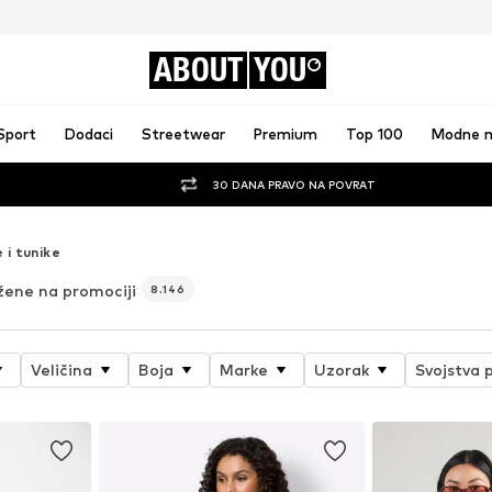
ABOUT
YOU
Sport
Dodaci
Streetwear
Premium
Top 100
Modne 
30 DANA PRAVO NA POVRAT
 i tunike
žene na promociji
8.146
Veličina
Boja
Marke
Uzorak
Svojstva 