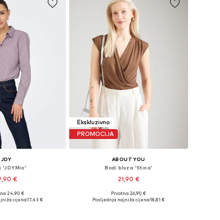
Ekskluzivno
PROMOCIJA
JDY
ABOUT YOU
a 'JDYMio'
Bodi bluza 'Stina'
9,90 €
21,90 €
+
4
+
2
no: 24,90 €
Prvotno: 26,90 €
ine: XS, S, M, L, XL
Dostupne veličine: XS, S, M, L, XL, XXL
jniža cijena:
17,43 €
Posljednja najniža cijena:
18,81 €
u košaricu
Dodaj u košaricu