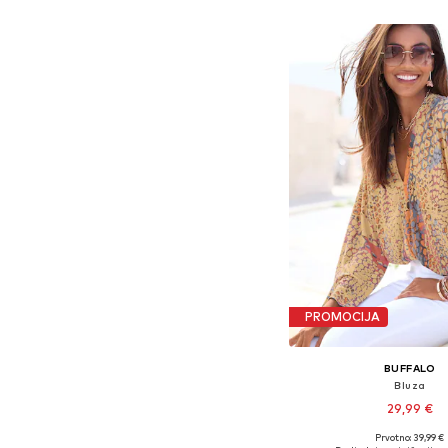
PROMOCIJA
BUFFALO
Bluza
29,99 €
Prvotno: 39,99 €
Dostupne veličine: S-M, L-