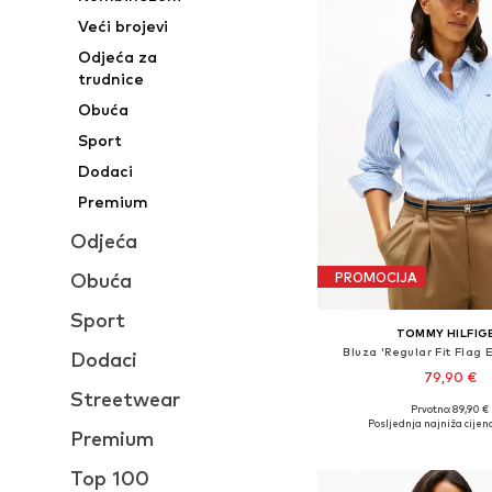
Veći brojevi
Odjeća za
trudnice
Obuća
Sport
Dodaci
Premium
Odjeća
PROMOCIJA
Obuća
Sport
TOMMY HILFIG
Bluza 'Regular Fit Flag 
Dodaci
79,90 €
Streetwear
+
2
Prvotno: 89,90 €
Dostupno u više vel
Posljednja najniža cijena
Premium
Dodaj u košar
Top 100