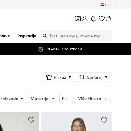
HR
1
marke
Inspiracija
PLAĆANJE POUZEĆEM
Prikaz
Sortiraj
proizvoda
Materijal
Posebne veličine
Više filtera
Detalji