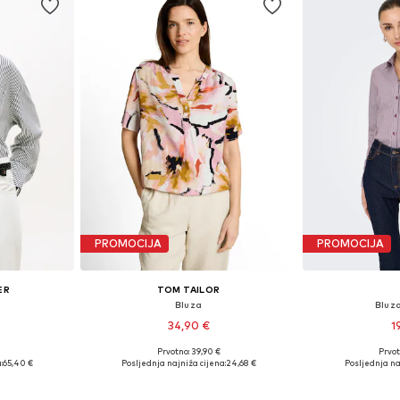
PROMOCIJA
PROMOCIJA
ER
TOM TAILOR
Bluza
Bluz
34,90 €
1
€
Prvotno: 39,90 €
Prvot
, M, L, XL
Dostupne veličine: XS, M, L, XL, XXL
Dostupne velič
:
65,40 €
Posljednja najniža cijena:
24,68 €
Posljednja na
icu
Dodaj u košaricu
Dodaj 