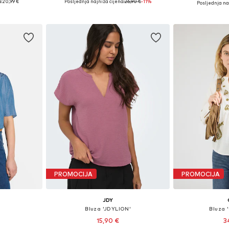
:
20,99 €
Posljednja najniža cijena:
26,90 €
-11%
Posljednja naj
icu
Dodaj u košaricu
Dodaj 
PROMOCIJA
PROMOCIJA
JDY
Bluza 'JDYLION'
Bluza
15,90 €
3