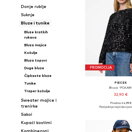
Donje rublje
Suknje
Bluze i tunike
Bluze kratkih
rukava
Bluza majice
Košulje
Bluza topovi
PROMOCIJA
Duge bluze
Čipkaste bluze
PIECES
Tunike
Bluza 'PCKAM
Traper košulje
32,90 €
Sweater majice i
Prvotno: 44,99 €
Dostupne veličine: XS,
trenirke
Posljednja najniža cijen
Dodaj u košar
Sakoi
Kupaći kostimi
Kombinezoni