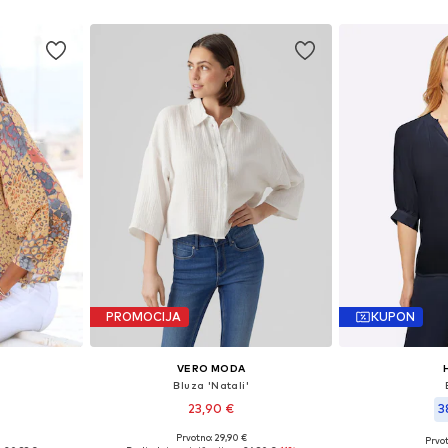
PROMOCIJA
KUPON
VERO MODA
Bluza 'Natali'
23,90 €
3
Prvotno: 29,90 €
Prvot
XL, XXL-XXXL
Dostupne veličine: XS, M, L, XL
Dostupne vel