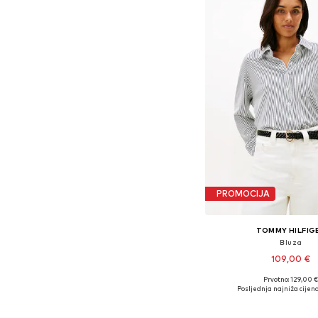
PROMOCIJA
TOMMY HILFIG
Bluza
109,00 €
Prvotno: 129,00 
Dostupne veličine: XS, S
Posljednja najniža cijena
Dodaj u košar