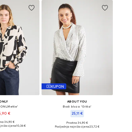
KUPON
ONLY
ABOUT YOU
 'ONLMette'
Bodi bluza 'Gitta'
5,90 €
25,11 €
+
19
no: 34,90 €
Prvotno: 34,90 €
u više veličina
Dostupne veličine: S, M, L
jniža cijena:
10,36 €
Posljednja najniža cijena:
23,72 €
u košaricu