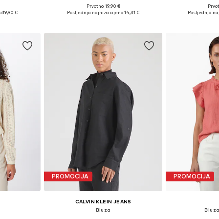
+
9
Prvotno: 19,90 €
Prvot
, M, L, XL
Dostupne veličine: XS, S, M
Dostupne velič
a:
19,90 €
Posljednja najniža cijena:
14,31 €
Posljednja naj
icu
Dodaj u košaricu
Dodaj 
PROMOCIJA
PROMOCIJA
CALVIN KLEIN JEANS
'
Bluza
Bluza