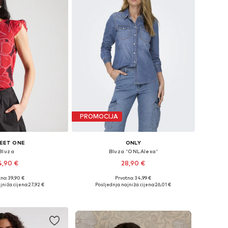
PROMOCIJA
EET ONE
ONLY
Bluza
Bluza 'ONLAlexa'
4,90 €
28,90 €
no: 39,90 €
Prvotno: 34,99 €
: XS, S, M, L, XL, XXL
Dostupne veličine: XS, S, M, L, XL
jniža cijena:
27,92 €
Posljednja najniža cijena:
26,01 €
u košaricu
Dodaj u košaricu