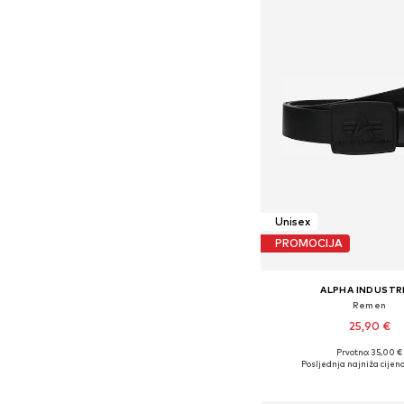
Unisex
PROMOCIJA
ALPHA INDUSTR
Remen
25,90 €
Prvotno: 35,00 €
Dostupne veličine: 
Posljednja najniža cijena
Dodaj u košar