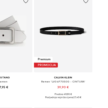
Premium
PROMOCIJA
USTANG
CALVIN KLEIN
Remen
Remen 'LV04F7050G - CINTURA'
7,95 €
39,90 €
+
1
Prvotno: 49,90 €
75, 85, 90, 95, 100, 105
Dostupne veličine: 80, 85, 90, 95, 100
Posljednja najniža cijena:
27,45 €
u košaricu
Dodaj u košaricu