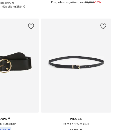
Posljednja najniža cijena:
29,95 €
-10%
no: 39,90 €
u više veličina
Dostupno u više veličina
jniža cijena:
29,61 €
u košaricu
Dodaj u košaricu
EVI'S ®
PIECES
n 'Athena'
Remen 'PCMYRA'