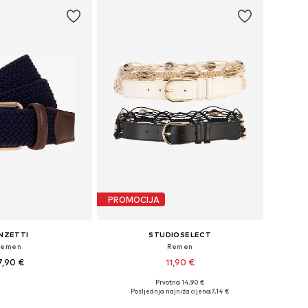
PROMOCIJA
NZETTI
STUDIOSELECT
Remen
Remen
7,90 €
11,90 €
Prvotno: 14,90 €
u više veličina
Dostupne veličine: 80, 85, 90, 95
Posljednja najniža cijena:
7,14 €
u košaricu
Dodaj u košaricu