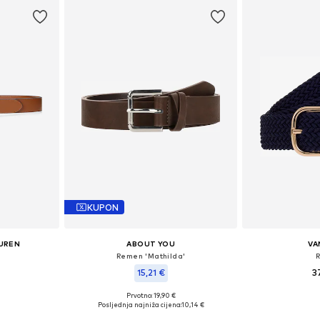
KUPON
AUREN
ABOUT YOU
VA
Remen 'Mathilda'
15,21 €
3
Prvotno: 19,90 €
 90, 95, 100
Dostupno 
Dostupne veličine: 80, 85, 90, 95
Posljednja najniža cijena:
10,14 €
icu
Dodaj 
Dodaj u košaricu