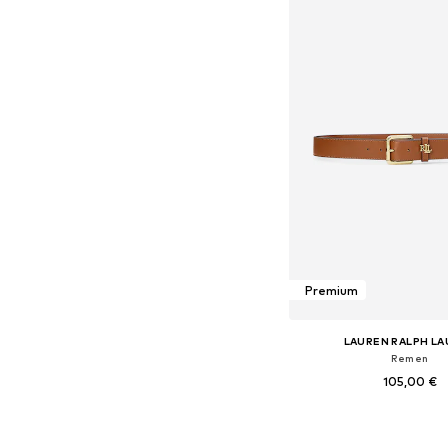
Premium
LAUREN RALPH L
Remen
105,00 €
+
1
Dostupne veličine: 80, 85,
Dodaj u košar