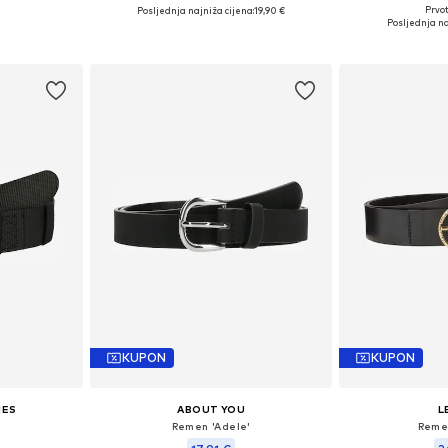
Prvot
Posljednja najniža cijena:
19,90 €
ičina
Dostupno 
Dostupne veličine: 80, 85, 90, 95
Posljednja na
icu
Dodaj 
Dodaj u košaricu
KUPON
KUPON
IES
ABOUT YOU
L
'
Remen 'Adele'
Reme