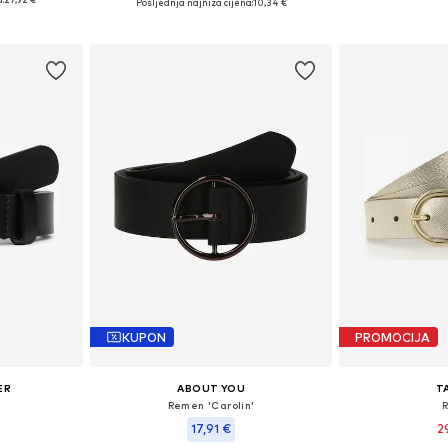
Posljednja najniža cijena:
10,34 €
icu
Dodaj 
Dodaj u košaricu
KUPON
PROMOCIJA
ER
ABOUT YOU
T
Remen 'Carolin'
17,91 €
2