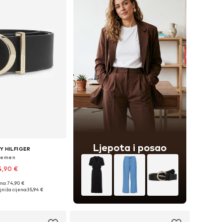
Ljepota i posao
 HILFIGER
Remen
4,90 €
no: 74,90 €
e: 75, 80, 85, 90, 95
jniža cijena:
35,94 €
u košaricu