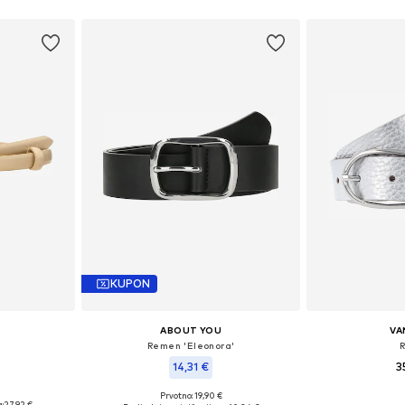
KUPON
ABOUT YOU
VA
Remen 'Eleonora'
14,31 €
3
Prvotno: 19,90 €
 85, 90, 95
Dostupno 
Dostupne veličine: 80, 85, 90, 95
:
27,92 €