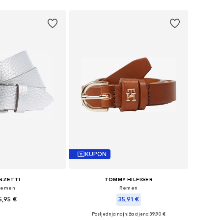
KUPON
NZETTI
TOMMY HILFIGER
Remen
Remen
5,95 €
35,91 €
+
1
Posljednja najniža cijena:
39,90 €
u više veličina
Dostupne veličine: 75, 80, 85, 90, 95