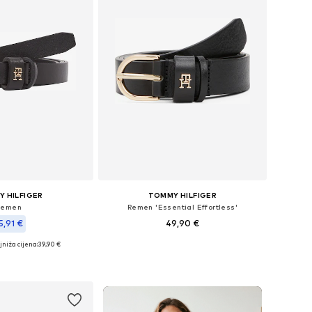
 HILFIGER
TOMMY HILFIGER
Remen
Remen 'Essential Effortless'
5,91 €
49,90 €
+
6
jniža cijena:
39,90 €
Dostupno u više veličina
ine: 80, 85, 90, 95
Dodaj u košaricu
u košaricu