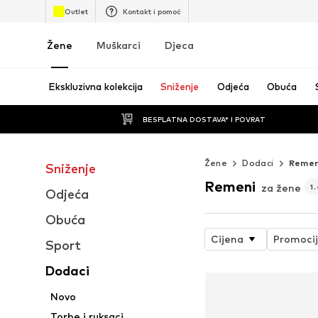
Outlet
Kontakt i pomoć
Žene
Muškarci
Djeca
Ekskluzivna kolekcija
Sniženje
Odjeća
Obuća
BESPLATNA DOSTAVA* I POVRAT
Žene
Dodaci
Remen
Sniženje
Remeni
za žene
1
Odjeća
Obuća
Cijena
Promoci
Sport
Dodaci
Novo
Torbe i ruksaci