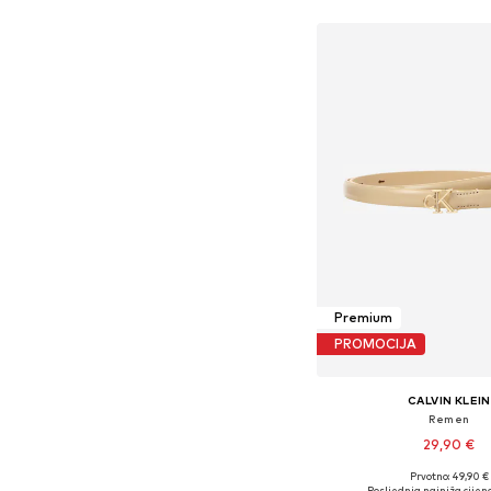
Premium
PROMOCIJA
CALVIN KLEIN
Remen
29,90 €
Prvotno: 49,90 €
Dostupne veličine: 75, 80,
Posljednja najniža cijena