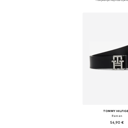
Dodaj u košar
TOMMY HILFIG
Remen
54,90 €