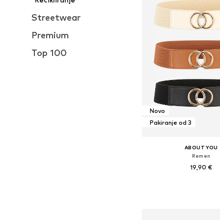
Streetwear
Premium
Top 100
Novo
Pakiranje od 3
ABOUT YOU
Remen
19,90 €
Dostupne veličine: 80, 
Dodaj u košar