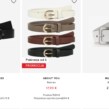
Pakiranje od 4
PROMOCIJA
IES
ABOUT YOU
M
Remen
17,90 €
2
Prvotno: 19,90 €
75-95
Dostupne veličine: 80, 85, 90, 95
Dostupne veličine: 
:
20,72 €
Posljednja najniža cijena:
8,94 €
icu
Dodaj u košaricu
Dodaj 