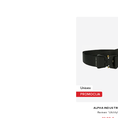
Dostupno u više vel
Dodaj u košar
Unisex
PROMOCIJA
ALPHA INDUSTR
Remen 'Utility