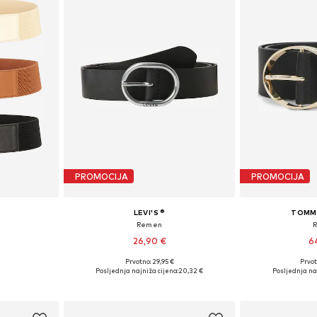
PROMOCIJA
PROMOCIJA
LEVI'S ®
TOMMY
Remen
26,90 €
6
Prvotno: 29,95 €
Prvot
85, 90, 95
Dostupno u više veličina
Dostupne veličin
Posljednja najniža cijena:
20,32 €
Posljednja na
icu
Dodaj u košaricu
Dodaj 