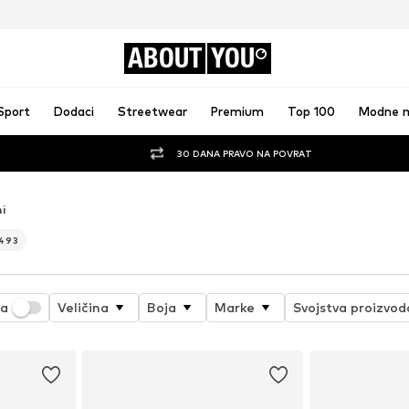
ABOUT
YOU
Sport
Dodaci
Streetwear
Premium
Top 100
Modne 
30 DANA PRAVO NA POVRAT
i
.493
ja
Veličina
Boja
Marke
Svojstva proizvod