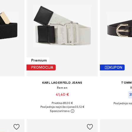
Premium
PROMOCIJA
KUPON
KARL LAGERFELD JEANS
TOMMY
Remen
41,40 €
3
Prvotno: 69,00 €
Posljednja na
85, 90, 95
Dostupne veličine: 75-95
Dostupne velič
Posljednja najniža cijena:
33,12 €
icu
Dodaj u košaricu
Dodaj 