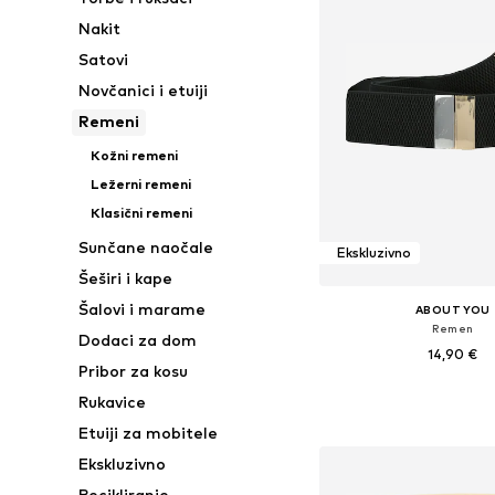
Nakit
Satovi
Novčanici i etuiji
Remeni
Kožni remeni
Ležerni remeni
Klasični remeni
Sunčane naočale
Ekskluzivno
Šeširi i kape
Šalovi i marame
ABOUT YOU
Remen
Dodaci za dom
14,90 €
Pribor za kosu
Dostupne veličine: 80, 
Rukavice
Dodaj u košar
Etuiji za mobitele
Ekskluzivno
Recikliranje