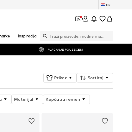
HR
1
marke
Inspiracija
PLAĆANJE POUZEĆEM
Prikaz
Sortiraj
a
Materijal
Kopča za remen