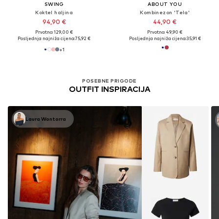
SWING
ABOUT YOU
Koktel haljina
Kombinezon 'Tela'
94,90 €
44,90 €
Prvotno: 129,00 €
Prvotno: 49,90 €
Posljednja najniža cijena:
75,92 €
Posljednja najniža cijena:
35,91 €
+
1
POSEBNE PRIGODE
OUTFIT INSPIRACIJA
Laura Wontorra