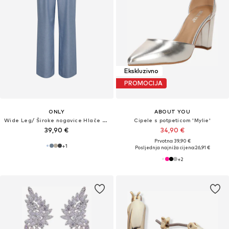
Ekskluzivno
PROMOCIJA
ONLY
ABOUT YOU
Wide Leg/ Široke nogavice Hlače s naborima 'ONLLinda'
Cipele s potpeticom 'Mylie'
39,90 €
34,90 €
Prvotno: 39,90 €
+
1
Posljednja najniža cijena:
26,91 €
+
2