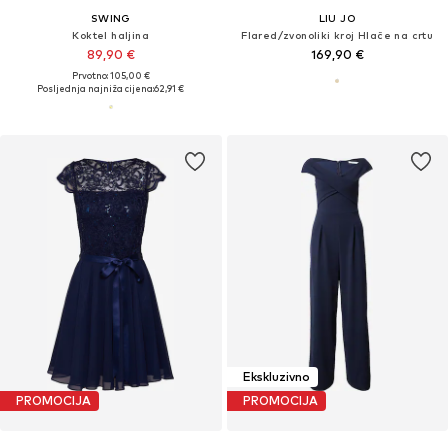
SWING
LIU JO
Koktel haljina
Flared/zvonoliki kroj Hlače na crtu
89,90 €
169,90 €
Prvotno: 105,00 €
Posljednja najniža cijena:
62,91 €
Ekskluzivno
PROMOCIJA
PROMOCIJA