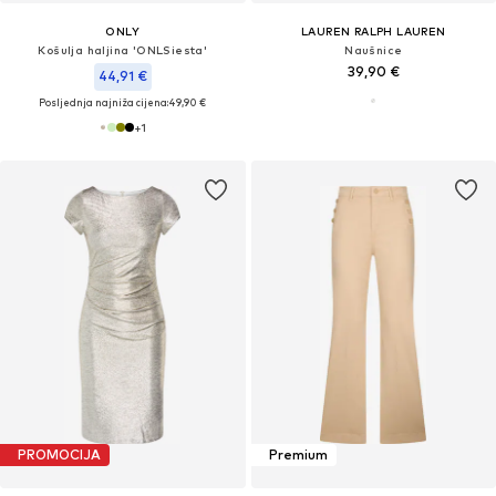
ONLY
LAUREN RALPH LAUREN
Košulja haljina 'ONLSiesta'
Naušnice
39,90 €
44,91 €
Posljednja najniža cijena:
49,90 €
+
1
PROMOCIJA
Premium