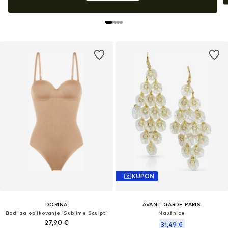
KUPON
DORINA
AVANT-GARDE PARIS
Bodi za oblikovanje 'Sublime Sculpt'
Naušnice
27,90 €
31,49 €