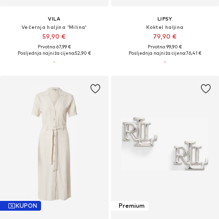
VILA
LIPSY
Večernja haljina 'Milina'
Koktel haljina
59,90 €
79,90 €
Prvotno: 67,99 €
Prvotno: 99,90 €
Posljednja najniža cijena:
52,90 €
Posljednja najniža cijena:
76,41 €
KUPON
Premium