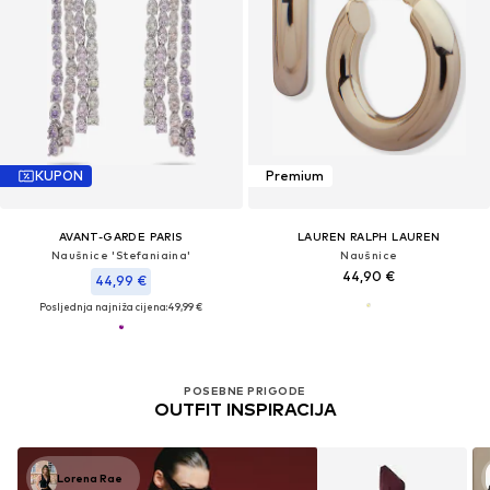
KUPON
Premium
AVANT-GARDE PARIS
LAUREN RALPH LAUREN
Naušnice 'Stefaniaina'
Naušnice
44,90 €
44,99 €
Posljednja najniža cijena:
49,99 €
POSEBNE PRIGODE
OUTFIT INSPIRACIJA
Lorena Rae