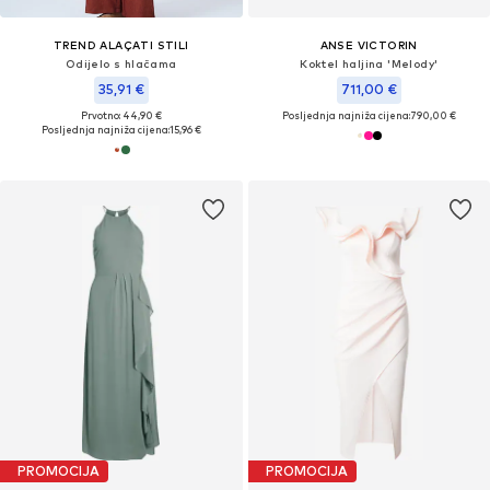
TREND ALAÇATI STILI
ANSE VICTORIN
Odijelo s hlačama
Koktel haljina 'Melody'
35,91 €
711,00 €
Prvotno: 44,90 €
Posljednja najniža cijena:
790,00 €
Posljednja najniža cijena:
15,96 €
PROMOCIJA
PROMOCIJA