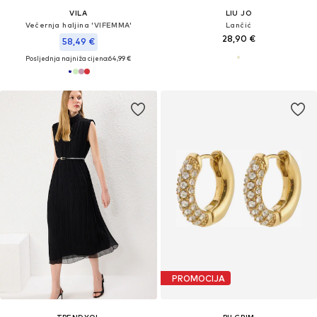
VILA
LIU JO
Večernja haljina 'VIFEMMA'
Lančić
28,90 €
58,49 €
Posljednja najniža cijena:
64,99 €
PROMOCIJA