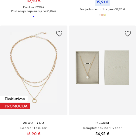
32,90 €
35,91 €
Prvotno: 59,90 €
Posljednja najniža cijena:
39,90 €
Posljednja najniža cijena:
21,06 €
Ekskluzivno
PROMOCIJA
ABOUT YOU
PILGRIM
Lančić 'Tamina'
Komplet nakita 'Evena'
16,90 €
54,95 €