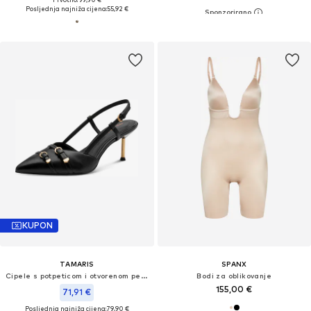
Posljednja najniža cijena:
55,92 €
KUPON
TAMARIS
SPANX
Cipele s potpeticom i otvorenom petom
Bodi za oblikovanje
155,00 €
71,91 €
Posljednja najniža cijena:
79,90 €