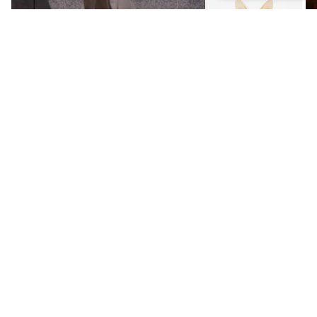
Pogledaj outfit
1
/
3