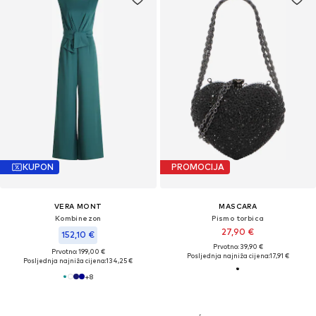
KUPON
PROMOCIJA
VERA MONT
MASCARA
Kombinezon
Pismo torbica
27,90 €
152,10 €
Prvotno: 39,90 €
Prvotno: 199,00 €
Posljednja najniža cijena:
17,91 €
Posljednja najniža cijena:
134,25 €
+
8