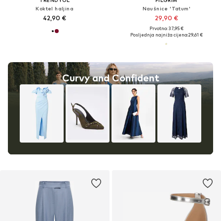
TRENDYOL
PILGRIM
Koktel haljina
Naušnice 'Tatum'
42,90 €
29,90 €
Prvotno: 37,95 €
Posljednja najniža cijena:
29,61 €
Curvy and Confident