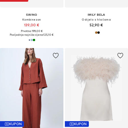
SWING
IMILY BELA
Kombinezon
Odijelo s hlačama
139,00 €
52,90 €
Prvotno: 199,00 €
Posljednja najniža cijena:
125,10 €
KUPON
KUPON