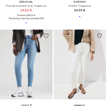
DESIGUAL
KOROSHI
Flared/zvonoliki kroj Traperice
Slimfit Traperice
69,50 €
59,99 €
Prvotno: 139,00 €
Posljednja najniža cijena:
62,55 €
LEVI'S ®
MANGO