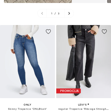
1
/
3
PROMOCIJA
ONLY
LEVI'S ®
Skinny Traperice 'ONLBlush'
regular Traperice 'Ribcage Straight Ankle'