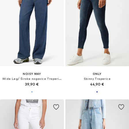
NOISY MAY
ONLY
Wide Leg/ Široke nogavice Traperice 'NMRine'
Skinny Traperice
39,90 €
44,90 €