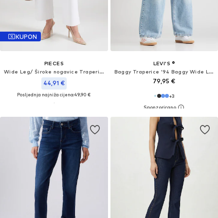
KUPON
PIECES
LEVI'S ®
Wide Leg/ Široke nogavice Traperice 'PCSelma'
Baggy Traperice '94 Baggy Wide Leg Jeans'
79,95 €
44,91 €
Posljednja najniža cijena:
49,90 €
+
3