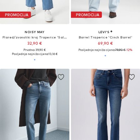
PROMOCIJA
PROMOCIJA
NOISY MAY
LEVI'S ®
Flared/zvonoliki kroj Traperice 'Sallie'
Barrel Traperice 'Cinch Barrel'
32,90 €
69,90 €
Prvotno: 39,90 €
Posljednja najniža cijena:
79,90 €
-12%
Posljednja najniža cijena:
13,16 €