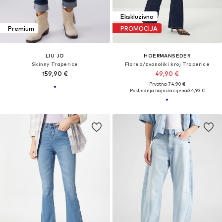
Ekskluzivno
Premium
PROMOCIJA
LIU JO
HOERMANSEDER
Skinny Traperice
Flared/zvonoliki kroj Traperice
159,90 €
49,90 €
Prvotno: 74,90 €
Posljednja najniža cijena:
34,93 €