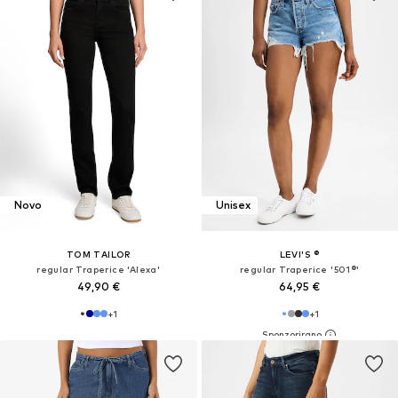
Novo
Unisex
TOM TAILOR
LEVI'S ®
regular Traperice 'Alexa'
regular Traperice '501®'
49,90 €
64,95 €
+
1
+
1