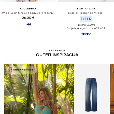
PULL&BEAR
TOM TAILOR
Wide Leg/ Široke nogavice Traperice
regular Traperice 'Alexa'
26,00 €
31,41 €
Prvotno: 49,90 €
Posljednja najniža cijena:
24,43 €
+
1
TRAPERICE
OUTFIT INSPIRACIJA
Sarah Harrison