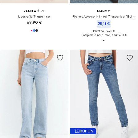
KAMILA ŠIKL
MANGO
Loosefit Traperice
Flared/zvonoliki kroj Traperice 'ELISE'
69,90 €
25,11 €
Prvotno: 39,90 €
Posljednja najniža cijena:
19,53 €
KUPON