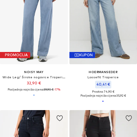
PROMOCIJA
KUPON
NOISY MAY
HOERMANSEDER
Wide Leg/ Široke nogavice Traperice 'NMRine'
Loosefit Traperice
32,90 €
40,41 €
Posljednja najniža cijena:
39,90 €
-17%
Prvotno: 74,90 €
Posljednja najniža cijena:
35,92 €