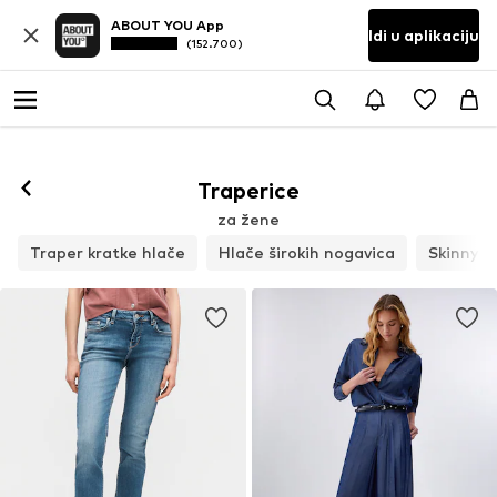
ABOUT YOU App
Idi u aplikaciju
(152.700)
Traperice
za žene
Traper kratke hlače
Hlače širokih nogavica
Skinny k