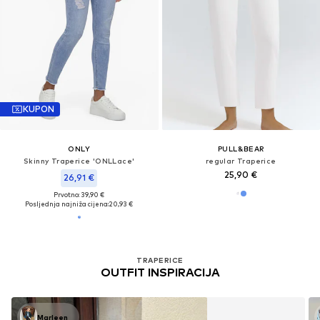
KUPON
ONLY
PULL&BEAR
Skinny Traperice 'ONLLace'
regular Traperice
25,90 €
26,91 €
Prvotno: 39,90 €
Posljednja najniža cijena:
20,93 €
TRAPERICE
OUTFIT INSPIRACIJA
Marleen