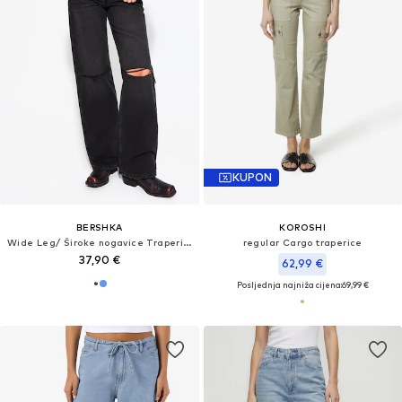
KUPON
BERSHKA
KOROSHI
Wide Leg/ Široke nogavice Traperice
regular Cargo traperice
37,90 €
62,99 €
Posljednja najniža cijena:
69,99 €