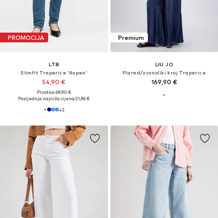
PROMOCIJA
Premium
LTB
LIU JO
Slimfit Traperice 'Aspen'
Flared/zvonoliki kroj Traperice
54,90 €
169,90 €
Prvotno: 69,90 €
Posljednja najniža cijena:
21,96 €
+
2