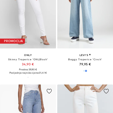
PROMOCIJA
ONLY
LEVI'S ®
Skinny Traperice 'ONLBlush'
Baggy Traperice 'Cinch'
34,90 €
79,95 €
Prvotno: 39,90 €
Posljednja najniža cijena:
31,41 €