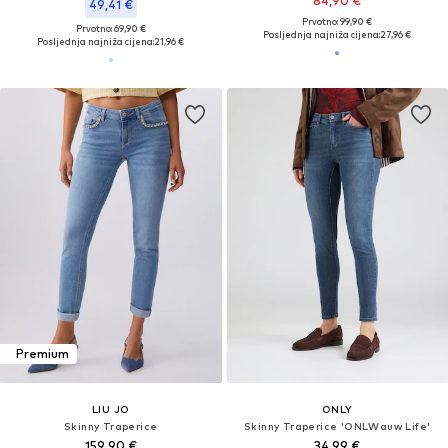
84,90 €
49,41 €
Prvotno: 99,90 €
Prvotno: 69,90 €
Posljednja najniža cijena:
27,96 €
Posljednja najniža cijena:
21,96 €
Premium
LIU JO
ONLY
Skinny Traperice
Skinny Traperice 'ONLWauw Life'
159,90 €
34,99 €