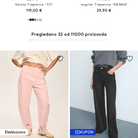
Skinny Traperice '721'
regular Traperice 'SIENNA'
119,00 €
29,90 €
+
15
Pregledano 32 od 11000 proizvoda
Ekskluzivno
KUPON