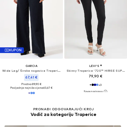
KUPON
GARCIA
LEVI'S ®
Wide Leg/ Široke nogavice Traperice
Skinny Traperice '720™ HIRISE SUPER SKINNY'
79,90 €
67,41 €
Prvotno: 89,90 €
+
3
Posljednja najniža cijena:
63,67 €
PRONAĐI ODGOVARAJUĆI KROJ
Vodič za kategoriju Traperice