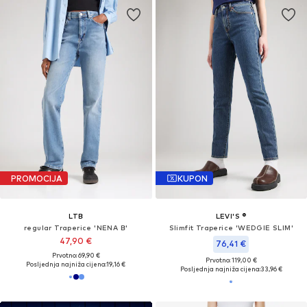
PROMOCIJA
KUPON
LTB
LEVI'S ®
regular Traperice 'NENA B'
Slimfit Traperice 'WEDGIE SLIM'
47,90 €
76,41 €
Prvotno: 69,90 €
Prvotno: 119,00 €
Posljednja najniža cijena:
19,16 €
Posljednja najniža cijena:
33,96 €