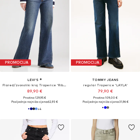
PROMOCIJA
PROMOCIJA
LEVI'S ®
TOMMY JEANS
Flared/zvonoliki kroj Traperice 'Ribcage Bells'
regular Traperice 'LAYLA'
89,90 €
79,90 €
Prvotno: 129,95 €
Prvotno: 109,00 €
Posljednja najniža cijena:
62,93 €
Posljednja najniža cijena:
31,96 €
+
4