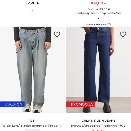
39,90 €
109,00 €
Prvotno: 129,00 €
Posljednja najniža cijena:
109,65 €
KUPON
PROMOCIJA
QS
CALVIN KLEIN JEANS
Wide Leg/ Široke nogavice Traperice s naborima
Bootcut/trapezice Traperice '90s'