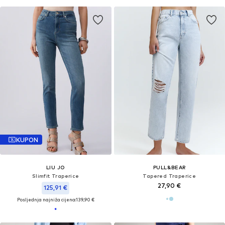
KUPON
LIU JO
PULL&BEAR
Slimfit Traperice
Tapered Traperice
27,90 €
125,91 €
Posljednja najniža cijena:
139,90 €