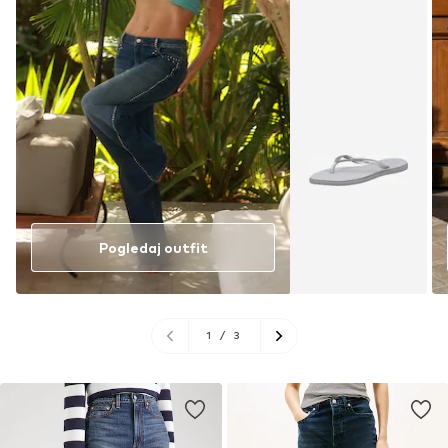
Pogledaj outfit
1
/
3