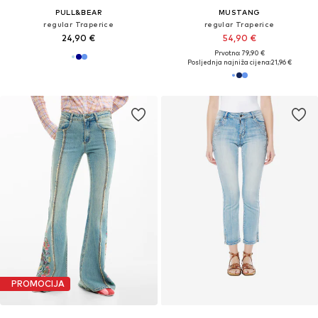
PULL&BEAR
MUSTANG
regular Traperice
regular Traperice
24,90 €
54,90 €
Prvotno: 79,90 €
Posljednja najniža cijena:
21,96 €
PROMOCIJA