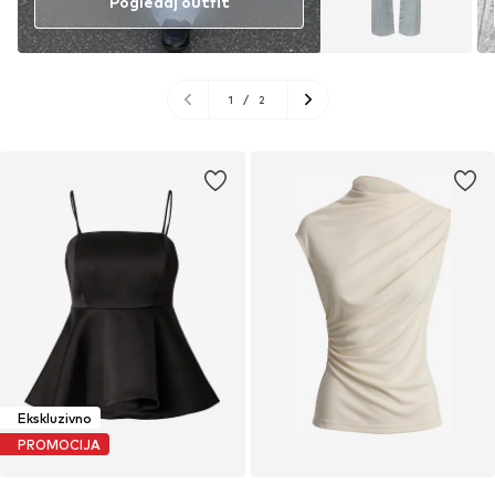
Pogledaj outfit
1
/
2
Ekskluzivno
PROMOCIJA