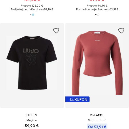
Prvotno: 125,00 €
Prvotno: 94,90 €
Posljednja najniža cijena:
98,10 €
Posljednja najniža cijena:
62,91 €
KUPON
LIU JO
OH APRIL
Majica
Majica 'Ica'
59,90 €
Od 53,91 €