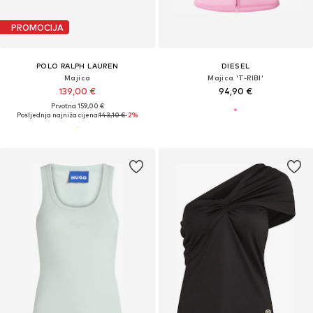
PROMOCIJA
POLO RALPH LAUREN
DIESEL
Majica
Majica 'T-RIBI'
139,00 €
94,90 €
Prvotno: 159,00 €
Posljednja najniža cijena:
143,10 €
-2%