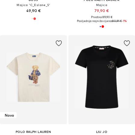
Majica 'C_Eslane_5'
Majica
49,90 €
79,90 €
Prvotno: 89,90 €
Posljednja najniža cijena:
80,91 €
-1%
Novo
POLO RALPH LAUREN
LIU JO