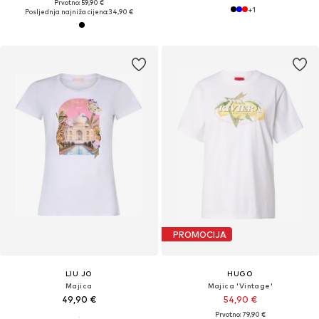
Prvotno: 59,90 €
+
1
Posljednja najniža cijena:
34,90 €
PROMOCIJA
LIU JO
HUGO
Majica
Majica 'Vintage'
49,90 €
54,90 €
Prvotno: 79,90 €