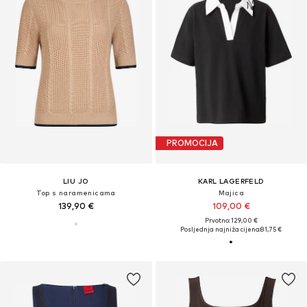
PROMOCIJA
LIU JO
KARL LAGERFELD
Top s naramenicama
Majica
139,90 €
109,00 €
Prvotno: 129,00 €
Posljednja najniža cijena:
81,75 €