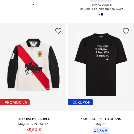
Prvotno: 79,90 €
Posljednja najniža cijena:
23,96 €
PROMOCIJA
KUPON
POLO RALPH LAUREN
KARL LAGERFELD JEANS
Majica 'VINTAGE'
Majica
145,00 €
42,66 €