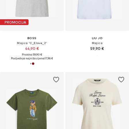
PROMOCIJA
BOSS
LIU JO
Majica 'C_Elove_2'
Majica
44,90 €
59,90 €
Prvotno: 59,90 €
Posljednja najniža cijena:
17,96 €