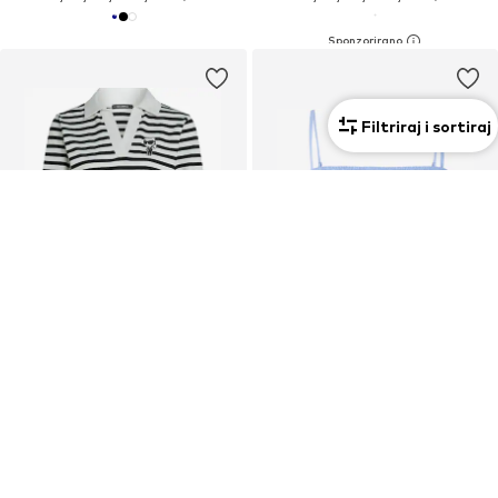
Filtriraj i sortiraj
PROMOCIJA
PROMOCIJA
KARL LAGERFELD
IRO
Majica
Top
89,40 €
145,00 €
Prvotno: 149,00 €
Prvotno: 195,00 €
Posljednja najniža cijena:
71,52 €
Posljednja najniža cijena:
58,00 €