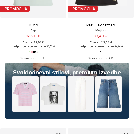
PROMOCIJA
PROMOCIJA
HUGO
KARL LAGERFELD
Top
Majica
26,90 €
71,40 €
Prvotno: 29,90 €
Prvotno: 119,00 €
Posljednja najniža cijena:
21,51 €
Posljednja najniža cijena:
64,26 €
Svakiodnevni stilovi, premium izvedbe