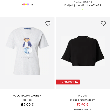
Prvotno: 125,00 €
+
13
Posljednja najniža cijena:
59,43 €
PROMOCIJA
POLO RALPH LAUREN
HUGO
Majica
Majica 'Damelody'
159,00 €
52,90 €
Prvotno: 59,90 €