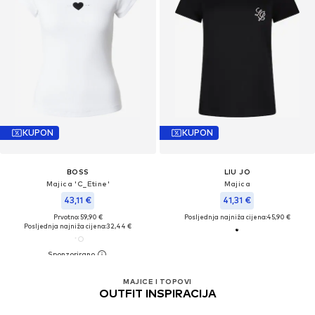
KUPON
KUPON
BOSS
LIU JO
Majica 'C_Etine'
Majica
43,11 €
41,31 €
Prvotno: 59,90 €
Posljednja najniža cijena:
45,90 €
Posljednja najniža cijena:
32,44 €
MAJICE I TOPOVI
OUTFIT INSPIRACIJA