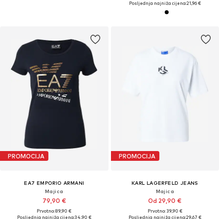
Posljednja najniža cijena:
21,96 €
PROMOCIJA
PROMOCIJA
EA7 EMPORIO ARMANI
KARL LAGERFELD JEANS
Majica
Majica
79,90 €
Od 29,90 €
Prvotno: 89,90 €
Prvotno: 39,90 €
Posljednja najniža cijena:
34,90 €
Posljednja najniža cijena:
29,67 €