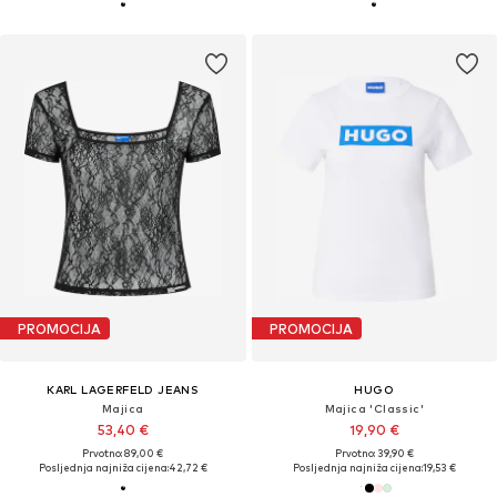
PROMOCIJA
PROMOCIJA
KARL LAGERFELD JEANS
HUGO
Majica
Majica 'Classic'
53,40 €
19,90 €
Prvotno: 89,00 €
Prvotno: 39,90 €
Posljednja najniža cijena:
42,72 €
Posljednja najniža cijena:
19,53 €