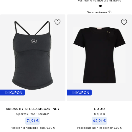
Posljednja najniža cijena:
35,91 €
KUPON
KUPON
ADIDAS BY STELLA MCCARTNEY
LIU JO
Sportski top 'Studio'
Majica
71,91 €
44,91 €
Posljednja najniža cijena:
79,90 €
Posljednja najniža cijena:
49,90 €