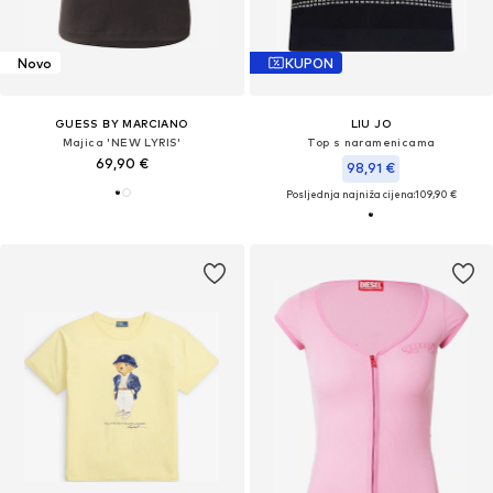
Novo
KUPON
GUESS BY MARCIANO
LIU JO
Majica 'NEW LYRIS'
Top s naramenicama
69,90 €
98,91 €
Posljednja najniža cijena:
109,90 €