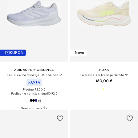
KUPON
Novo
ADIDAS PERFORMANCE
HOKA
Tenisice za trčanje 'Runfalcon 5'
Tenisice za trčanje 'Arahi 9'
160,00 €
53,91 €
Prvotno: 75,00 €
Posljednja najniža cijena:
50,92 €
+
6