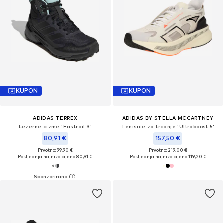
KUPON
KUPON
ADIDAS TERREX
ADIDAS BY STELLA MCCARTNEY
Ležerne čizme 'Eastrail 3'
Tenisice za trčanje 'Ultraboost 5'
80,91 €
157,50 €
Prvotno: 99,90 €
Prvotno: 219,00 €
Posljednja najniža cijena:
80,91 €
Posljednja najniža cijena:
119,20 €