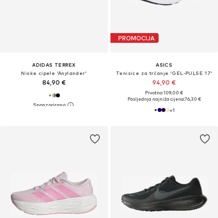
PROMOCIJA
ADIDAS TERREX
ASICS
Niske cipele 'Anylander'
Tenisice za trčanje 'GEL-PULSE 17'
84,90 €
94,90 €
Prvotno: 109,00 €
Posljednja najniža cijena:
76,30 €
+
1