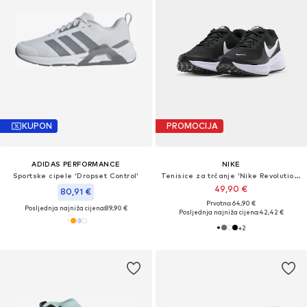
KUPON
PROMOCIJA
ADIDAS PERFORMANCE
NIKE
Sportske cipele 'Dropset Control'
Tenisice za trčanje 'Nike Revolution 8'
49,90 €
80,91 €
Prvotno: 64,90 €
Posljednja najniža cijena:
89,90 €
Posljednja najniža cijena:
42,42 €
+
2