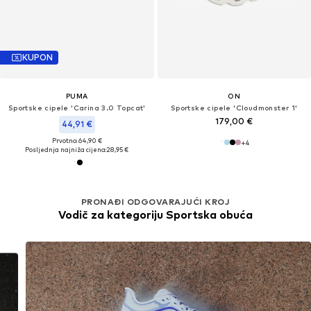
KUPON
PUMA
ON
Sportske cipele 'Carina 3.0 Topcat'
Sportske cipele 'Cloudmonster 1'
179,00 €
44,91 €
Prvotno: 64,90 €
+
4
Posljednja najniža cijena:
28,95 €
PRONAĐI ODGOVARAJUĆI KROJ
Vodič za kategoriju Sportska obuća