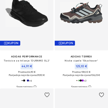
KUPON
KUPON
ADIDAS PERFORMANCE
ADIDAS TERREX
Tenisice za trčanje 'DURAMO SL2'
Niske cipele 'Skychaser'
44,91 €
125,10 €
Prvotno: 64,90 €
Prvotno: 159,00 €
Posljednja najniža cijena:
39,92 €
Posljednja najniža cijena:
106,25 €
+
4
+
2