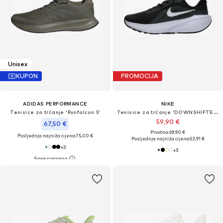
Unisex
KUPON
PROMOCIJA
ADIDAS PERFORMANCE
NIKE
Tenisice za trčanje 'Runfalcon 5'
Tenisice za trčanje 'DOWNSHIFTER 14'
59,90 €
67,50 €
Prvotno: 69,90 €
Posljednja najniža cijena:
75,00 €
Posljednja najniža cijena:
53,91 €
+
3
+
3