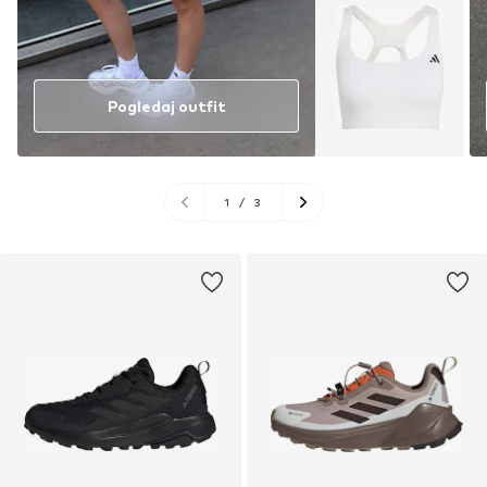
Pogledaj outfit
1
/
3