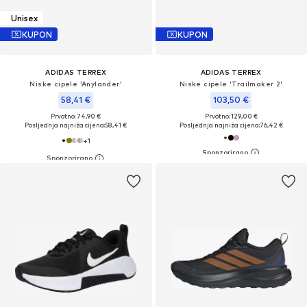
Unisex
KUPON
KUPON
ADIDAS TERREX
ADIDAS TERREX
Niske cipele 'Anylander'
Niske cipele 'Trailmaker 2'
58,41 €
103,50 €
Prvotno: 74,90 €
Prvotno: 129,00 €
Posljednja najniža cijena:
58,41 €
Posljednja najniža cijena:
76,42 €
+
1