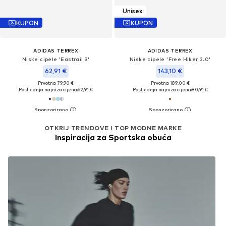
Unisex
KUPON
KUPON
ADIDAS TERREX
ADIDAS TERREX
Niske cipele 'Eastrail 3'
Niske cipele 'Free Hiker 2.0'
62,91 €
143,10 €
Prvotno: 79,90 €
Prvotno: 189,00 €
Posljednja najniža cijena:
62,91 €
Posljednja najniža cijena:
80,91 €
OTKRIJ TRENDOVE I TOP MODNE MARKE
Inspiracija za Sportska obuća