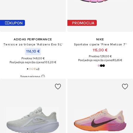
KUPON
PROMOCIJA
ADIDAS PERFORMANCE
NIKE
Tenisice za trčanje 'Adizero Evo SL'
Sportske cipele 'Free Metcon 7'
115,00 €
116,10 €
Prvotno: 129,00 €
Prvotno: 149,00 €
Posljednja najniža cijena:
92,65 €
Posljednja najniža cijena:
103,20 €
+
3