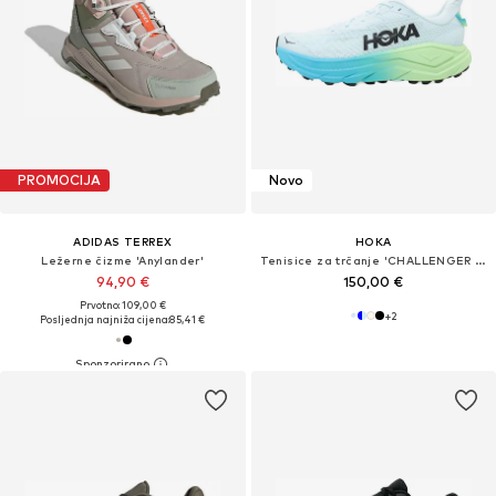
PROMOCIJA
Novo
ADIDAS TERREX
HOKA
Ležerne čizme 'Anylander'
Tenisice za trčanje 'CHALLENGER 8'
94,90 €
150,00 €
Prvotno: 109,00 €
+
2
Posljednja najniža cijena:
85,41 €