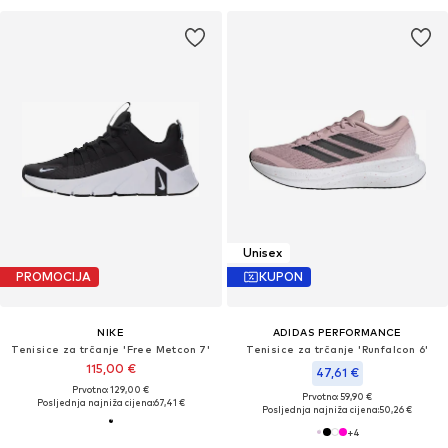
Unisex
PROMOCIJA
KUPON
NIKE
ADIDAS PERFORMANCE
Tenisice za trčanje 'Free Metcon 7'
Tenisice za trčanje 'Runfalcon 6'
115,00 €
47,61 €
Prvotno: 129,00 €
Prvotno: 59,90 €
Posljednja najniža cijena:
67,41 €
Posljednja najniža cijena:
50,26 €
+
4