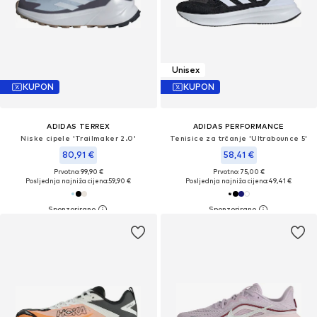
Unisex
KUPON
KUPON
ADIDAS TERREX
ADIDAS PERFORMANCE
Niske cipele 'Trailmaker 2.0'
Tenisice za trčanje 'Ultrabounce 5'
80,91 €
58,41 €
Prvotno: 99,90 €
Prvotno: 75,00 €
Posljednja najniža cijena:
59,90 €
Posljednja najniža cijena:
49,41 €