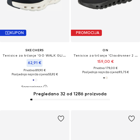
KUPON
PROMOCIJA
SKECHERS
ON
Tenisice za trčanje 'GO WALK GLIDE-STEP 2.0 - KRIS'
Tenisice za trčanje 'Cloudrunner 2 Waterproof'
159,00 €
62,91 €
Prvotno: 179,00 €
Prvotno: 89,90 €
Posljednja najniža cijena:
93,75 €
Posljednja najniža cijena:
55,92 €
Pregledano 32 od 1286 proizvoda