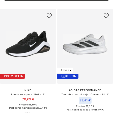
Unisex
PROMOCIJA
KUPON
NIKE
ADIDAS PERFORMANCE
Sportske cipele 'Bella 7'
Tenisice za trčanje 'Duramo SL 2'
79,90 €
58,41 €
Prvotno: 89,90 €
Prvotno: 75,00 €
Posljednja najniža cijena:
59,42 €
Posljednja najniža cijena:
53,91 €