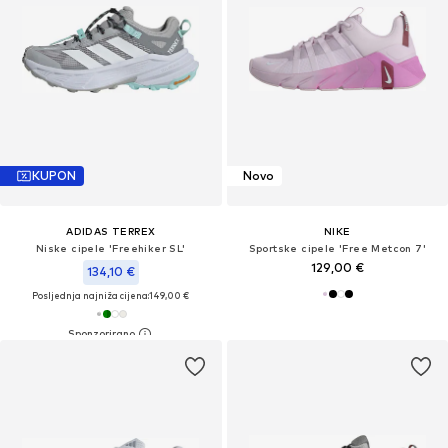
KUPON
Novo
ADIDAS TERREX
NIKE
Niske cipele 'Freehiker SL'
Sportske cipele 'Free Metcon 7'
129,00 €
134,10 €
Posljednja najniža cijena:
149,00 €