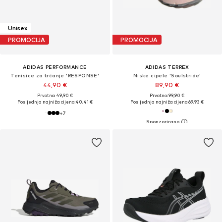
Unisex
PROMOCIJA
PROMOCIJA
ADIDAS PERFORMANCE
ADIDAS TERREX
Tenisice za trčanje 'RESPONSE'
Niske cipele 'Soulstride'
44,90 €
89,90 €
Prvotno: 49,90 €
Prvotno: 99,90 €
Posljednja najniža cijena:
40,41 €
Posljednja najniža cijena:
69,93 €
+
7