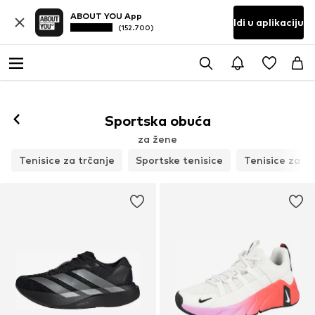
ABOUT YOU App
Idi u aplikaciju
(152.700)
Prati
Sportska obuća
za žene
Tenisice za trčanje
Sportske tenisice
Tenisice za d