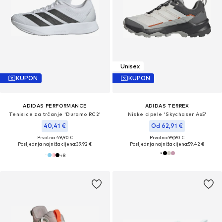
Unisex
KUPON
KUPON
ADIDAS PERFORMANCE
ADIDAS TERREX
Tenisice za trčanje 'Duramo RC2'
Niske cipele 'Skychaser Ax5'
40,41 €
Od 62,91 €
Prvotno: 49,90 €
Prvotno: 99,90 €
Posljednja najniža cijena:
39,92 €
Posljednja najniža cijena:
59,42 €
+
8