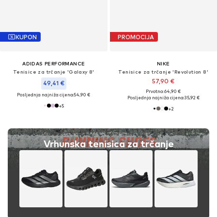
KUPON
PROMOCIJA
ADIDAS PERFORMANCE
NIKE
Tenisice za trčanje 'Galaxy 8'
Tenisice za trčanje 'Revolution 8'
57,90 €
49,41 €
Prvotno: 64,90 €
Posljednja najniža cijena:
54,90 €
Posljednja najniža cijena:
35,92 €
+
5
+
2
Vrhunska tenisica za trčanje