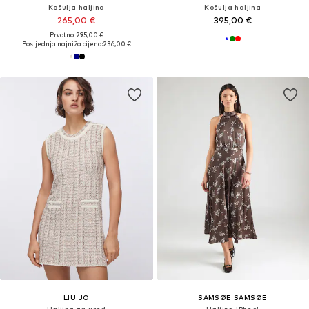
Košulja haljina
Košulja haljina
265,00 €
395,00 €
Prvotno: 295,00 €
Posljednja najniža cijena:
236,00 €
LIU JO
SAMSØE SAMSØE
Haljina za ured
Haljina 'Rheo'