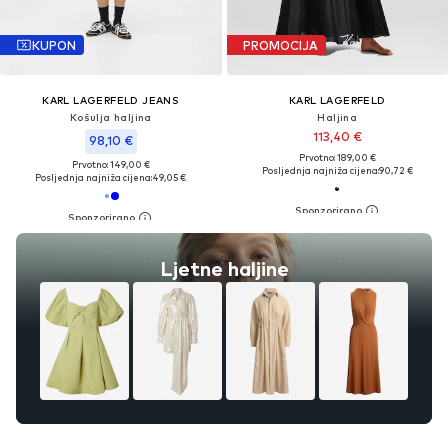
KUPON
PROMOCIJA
KARL LAGERFELD JEANS
KARL LAGERFELD
Košulja haljina
Haljina
113,40 €
98,10 €
Prvotno: 189,00 €
Prvotno: 149,00 €
Posljednja najniža cijena:
90,72 €
Posljednja najniža cijena:
49,05 €
Ljetne haljine