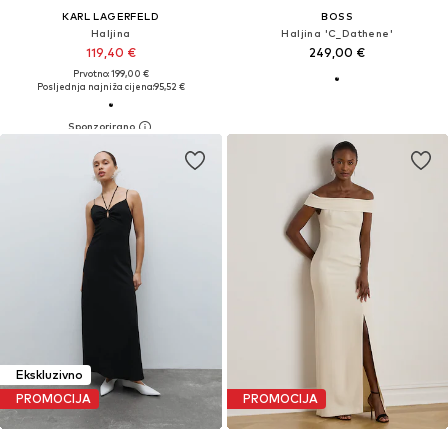
KARL LAGERFELD
BOSS
Haljina
Haljina 'C_Dathene'
119,40 €
249,00 €
Prvotno: 199,00 €
Posljednja najniža cijena:
95,52 €
Ekskluzivno
PROMOCIJA
PROMOCIJA