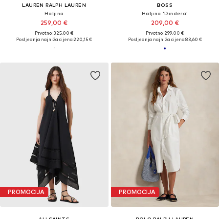
LAUREN RALPH LAUREN
BOSS
Haljina
Haljina 'Dindera'
259,00 €
209,00 €
Prvotno: 325,00 €
Prvotno: 299,00 €
Posljednja najniža cijena:
220,15 €
Posljednja najniža cijena:
83,60 €
PROMOCIJA
PROMOCIJA
ALLSAINTS
POLO RALPH LAUREN