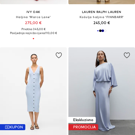
IVY OAK
LAUREN RALPH LAUREN
Haljina 'Marca Lane'
Košulja haljina 'FINNBARR'
275,00 €
245,00 €
Prvotno: 345,00 €
Posljednja najniža cijena:
110,00 €
Ekskluzivno
KUPON
PROMOCIJA