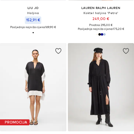
LIU JO
LAUREN RALPH LAUREN
Haljina
Koktel haljina 'Petra'
249,00 €
152,91 €
Prvotno: 295,00 €
Posljednja najniža cijena:
169,90 €
Posljednja najniža cijena:
175,20 €
PROMOCIJA