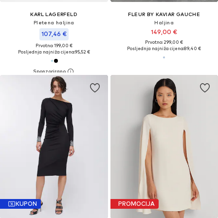
KARL LAGERFELD
FLEUR BY KAVIAR GAUCHE
Pletena haljina
Haljina
149,00 €
107,46 €
Prvotno: 299,00 €
Prvotno: 199,00 €
Posljednja najniža cijena:
89,40 €
Posljednja najniža cijena:
95,52 €
KUPON
PROMOCIJA