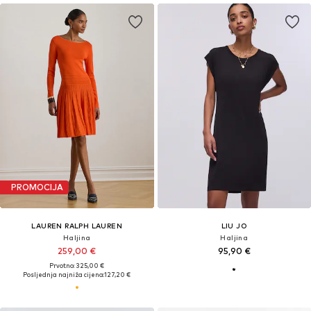
PROMOCIJA
LAUREN RALPH LAUREN
LIU JO
Haljina
Haljina
259,00 €
95,90 €
Prvotno: 325,00 €
Posljednja najniža cijena:
127,20 €