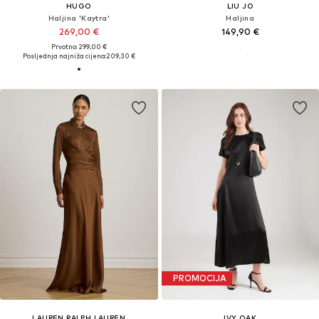
HUGO
LIU JO
Haljina 'Kaytra'
Haljina
269,00 €
149,90 €
Prvotno: 299,00 €
Posljednja najniža cijena:
209,30 €
PROMOCIJA
LAUREN RALPH LAUREN
IVY OAK