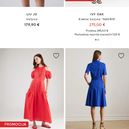
LIU JO
IVY OAK
Haljina
Koktel haljina 'NASRIN'
179,90 €
275,00 €
Prvotno: 395,00 €
Posljednja najniža cijena:
247,50 €
PROMOCIJA