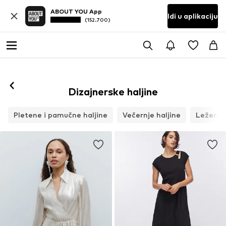
ABOUT YOU App
Idi u aplikaciju
(152.700)
Dizajnerske haljine
Pletene i pamučne haljine
Večernje haljine
Ležerne 