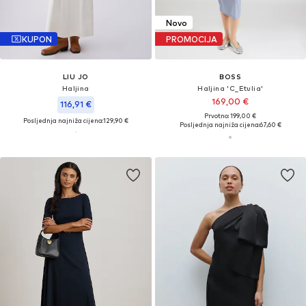
Novo
KUPON
PROMOCIJA
LIU JO
BOSS
Haljina
Haljina 'C_Etulia'
169,00 €
116,91 €
Prvotno: 199,00 €
Posljednja najniža cijena:
129,90 €
Posljednja najniža cijena:
67,60 €