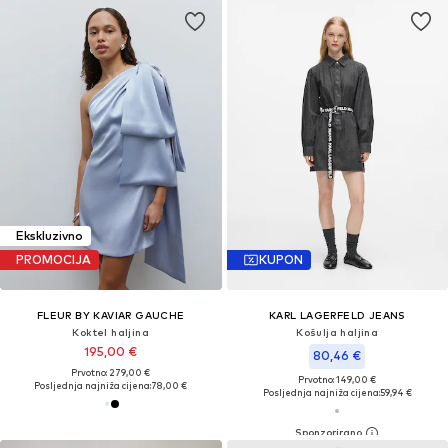
Ekskluzivno
PROMOCIJA
KUPON
FLEUR BY KAVIAR GAUCHE
KARL LAGERFELD JEANS
Koktel haljina
Košulja haljina
195,00 €
80,46 €
Prvotno: 279,00 €
Prvotno: 149,00 €
Posljednja najniža cijena:
78,00 €
Posljednja najniža cijena:
59,94 €