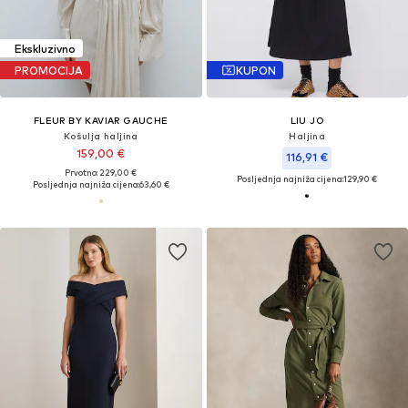
Ekskluzivno
PROMOCIJA
KUPON
FLEUR BY KAVIAR GAUCHE
LIU JO
Košulja haljina
Haljina
159,00 €
116,91 €
Prvotno: 229,00 €
Posljednja najniža cijena:
129,90 €
Posljednja najniža cijena:
63,60 €