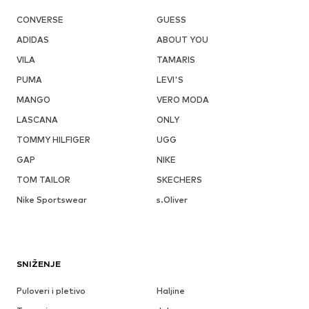
CONVERSE
GUESS
ADIDAS
ABOUT YOU
VILA
TAMARIS
PUMA
LEVI'S
MANGO
VERO MODA
LASCANA
ONLY
TOMMY HILFIGER
UGG
GAP
NIKE
TOM TAILOR
SKECHERS
Nike Sportswear
s.Oliver
SNIŽENJE
Puloveri i pletivo
Haljine