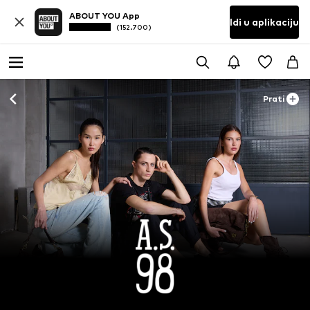
ABOUT YOU App
Idi u aplikaciju
(152.700)
Prati