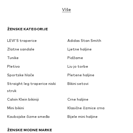
Više
ŽENSKE KATEGORIJE
LEVI'S traperice
Adidas Stan Smith
Zlatne sandale
Ljetne haljine
Tunike
Pidžame
Pletivo
Liu jo torbe
Sportske hlače
Pletene haljine
Straight leg traperice niski
Bikini setovi
struk
Calvin Klein bikiniji
Crne haljine
Mini bikini
Klasične čizmice crna
Kaubojske čizme smeđa
Bijele mini haljine
ŽENSKE MODNE MARKE