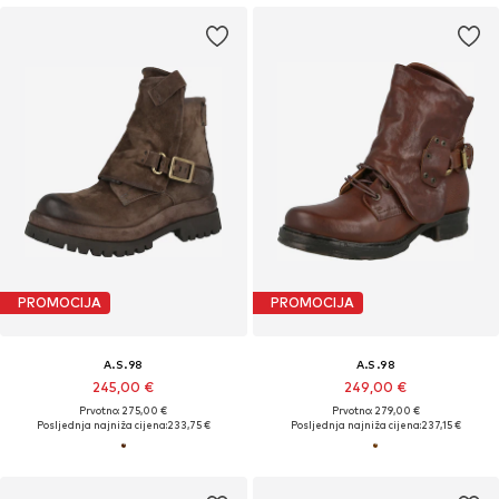
PROMOCIJA
PROMOCIJA
A.S.98
A.S.98
245,00 €
249,00 €
Prvotno: 275,00 €
Prvotno: 279,00 €
Posljednja najniža cijena:
233,75 €
Posljednja najniža cijena:
237,15 €