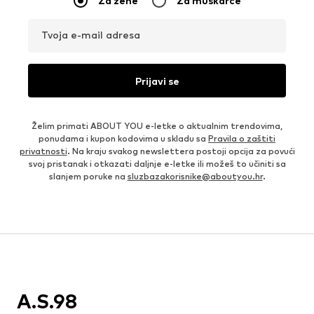
Za žene
Za muškarce
Tvoja e-mail adresa
Prijavi se
Želim primati ABOUT YOU e-letke o aktualnim trendovima,
ponudama i kupon kodovima u skladu sa
Pravila o zaštiti
privatnosti
. Na kraju svakog newslettera postoji opcija za povući
svoj pristanak i otkazati daljnje e-letke ili možeš to učiniti sa
slanjem poruke na
sluzbazakorisnike@aboutyou.hr
.
A.S.98