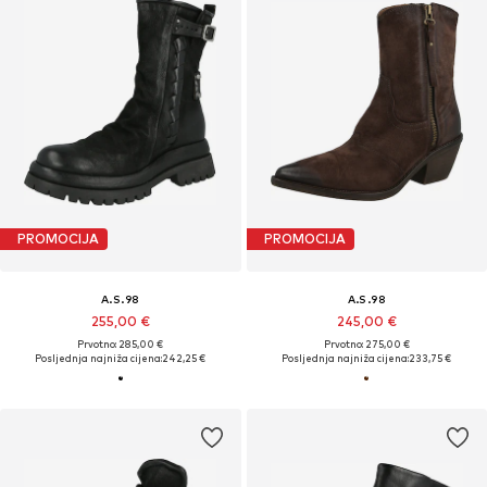
PROMOCIJA
PROMOCIJA
A.S.98
A.S.98
255,00 €
245,00 €
Prvotno: 285,00 €
Prvotno: 275,00 €
Posljednja najniža cijena:
242,25 €
Posljednja najniža cijena:
233,75 €