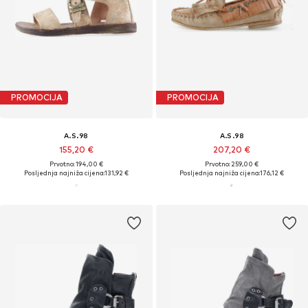
PROMOCIJA
PROMOCIJA
A.S.98
A.S.98
155,20 €
207,20 €
Prvotno: 194,00 €
Prvotno: 259,00 €
Posljednja najniža cijena:
131,92 €
Posljednja najniža cijena:
176,12 €