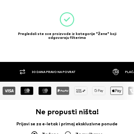
Pregledali ste sve proizvode iz kategorije "Žene" koji
odgovaraju filterima
A PRAVO NA POVRAT
PLAĆANJE POUZEĆEM
Ne propusti ništa!
Prijavi se za e-letak i primaj ekskluzivne ponude