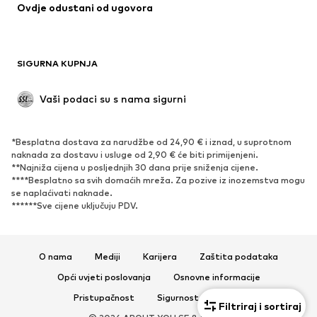
Ovdje odustani od ugovora
Kaputi
Suknje
Kupaći kostimi
Sweater majice i trenirke
Sakoi
Kombinezoni
SIGURNA KUPNJA
Veći brojevi
Odjeća za trudnice
Posebne prigode
Ekskluzivno
Vaši podaci su s nama sigurni
Recikliranje
*Besplatna dostava za narudžbe od 24,90 € i iznad, u suprotnom
OBUĆA
naknada za dostavu i usluge od 2,90 € će biti primijenjeni.
**Najniža cijena u posljednjih 30 dana prije sniženja cijene.
Novo
Popularno
****Besplatno sa svih domaćih mreža. Za pozive iz inozemstva mogu
se naplaćivati ​​naknade.
Tenisice
Čizmice
******Sve cijene uključuju PDV.
Salonke & visoke pete
Čizme
Sandale
Niske cipele
Sportska obuća
Balerinke
O nama
Mediji
Karijera
Zaštita podataka
Natikače
Papuče
Opći uvjeti poslovanja
Osnovne informacije
Ekskluzivno
Pristupačnost
Sigurnost proizvoda
Filtriraj i sortiraj