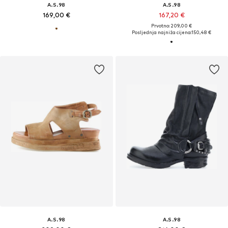
A.S.98
A.S.98
169,00 €
167,20 €
Prvotno: 209,00 €
Posljednja najniža cijena:
150,48 €
A.S.98
A.S.98