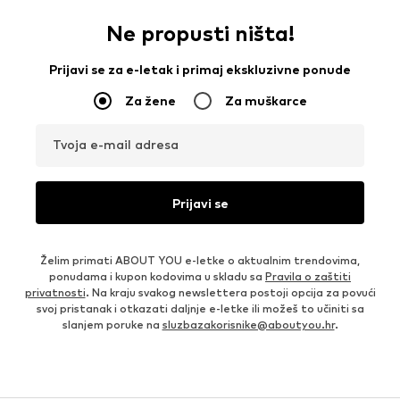
Ne propusti ništa!
Prijavi se za e-letak i primaj ekskluzivne ponude
Za žene
Za muškarce
Tvoja e-mail adresa
Prijavi se
Želim primati ABOUT YOU e-letke o aktualnim trendovima,
ponudama i kupon kodovima u skladu sa
Pravila o zaštiti
privatnosti
. Na kraju svakog newslettera postoji opcija za povući
svoj pristanak i otkazati daljnje e-letke ili možeš to učiniti sa
slanjem poruke na
sluzbazakorisnike@aboutyou.hr
.