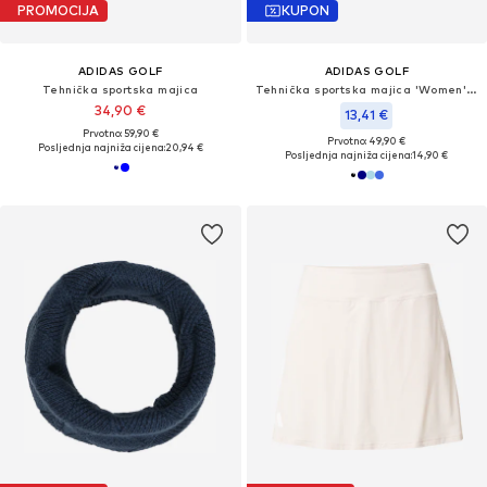
PROMOCIJA
KUPON
ADIDAS GOLF
ADIDAS GOLF
Tehnička sportska majica
Tehnička sportska majica 'Women's Solid Performance Short Sleeve Polo'
34,90 €
13,41 €
Prvotno: 59,90 €
Prvotno: 49,90 €
Posljednja najniža cijena:
20,94 €
Posljednja najniža cijena:
14,90 €