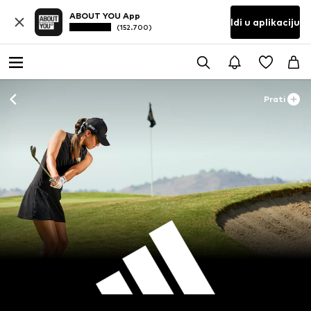
ABOUT YOU App
Idi u aplikaciju
(152.700)
Prati