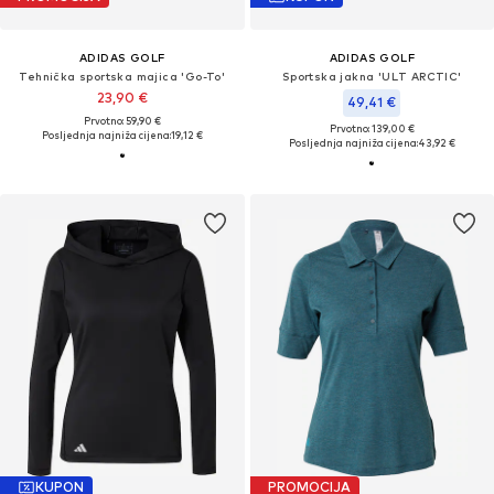
ADIDAS GOLF
ADIDAS GOLF
Tehnička sportska majica 'Go-To'
Sportska jakna 'ULT ARCTIC'
23,90 €
49,41 €
Prvotno: 59,90 €
Prvotno: 139,00 €
Posljednja najniža cijena:
19,12 €
Posljednja najniža cijena:
43,92 €
KUPON
PROMOCIJA