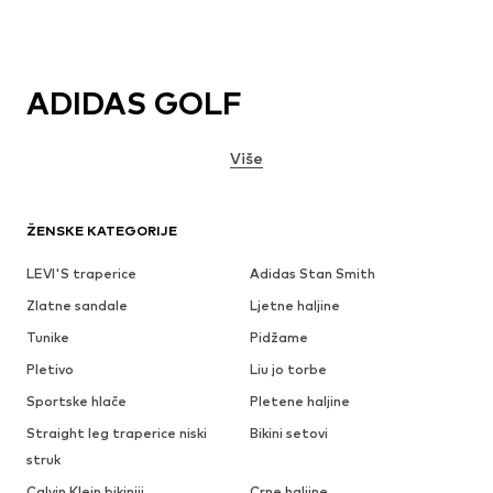
ADIDAS GOLF
Više
ŽENSKE KATEGORIJE
LEVI'S traperice
Adidas Stan Smith
Zlatne sandale
Ljetne haljine
Tunike
Pidžame
Pletivo
Liu jo torbe
Sportske hlače
Pletene haljine
Straight leg traperice niski
Bikini setovi
struk
Calvin Klein bikiniji
Crne haljine