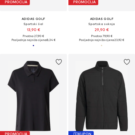
PROMOCIJA
PROMOCIJA
ADIDAS GOLF
ADIDAS GOLF
Sportski šal
Sportska suknja
13,90 €
29,90 €
Prvotno: 27,90 €
Prvotno: 79,90 €
Posljednja najniža cijena:
8,34 €
Posljednja najniža cijena:
23,92 €
PROMOCIJA
KUPON