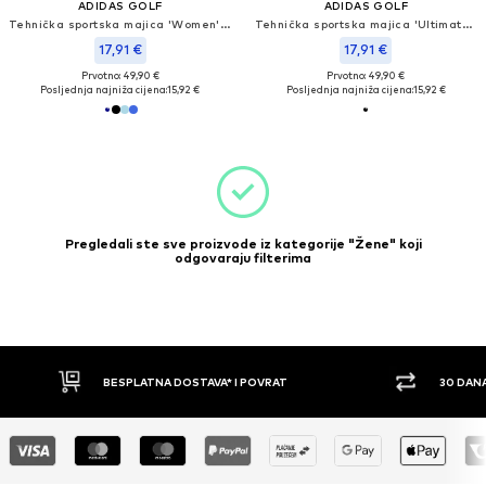
ADIDAS GOLF
ADIDAS GOLF
Tehnička sportska majica 'Women's Solid Performance Short Sleeve Polo'
Tehnička sportska majica 'Ultimate365 Solid'
17,91 €
17,91 €
Prvotno: 49,90 €
Prvotno: 49,90 €
Posljednja najniža cijena:
15,92 €
Posljednja najniža cijena:
15,92 €
Pregledali ste sve proizvode iz kategorije "Žene" koji
odgovaraju filterima
30 DANA PRAVO NA POVRAT
PL