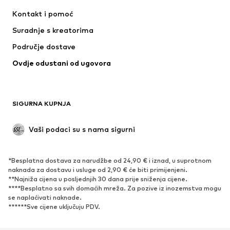
Haljine
Traperice
Kontakt i pomoć
Majice i topovi
Hlače
Suradnje s kreatorima
Jakne
Puloveri i pletivo
Područje dostave
Donje rublje
Bluze i tunike
Ovdje odustani od ugovora
Kaputi
Suknje
Kupaći kostimi
Sweater majice i trenirke
Sakoi
Kombinezoni
SIGURNA KUPNJA
Veći brojevi
Odjeća za trudnice
Posebne prigode
Ekskluzivno
Vaši podaci su s nama sigurni
Recikliranje
*Besplatna dostava za narudžbe od 24,90 € i iznad, u suprotnom
OBUĆA
naknada za dostavu i usluge od 2,90 € će biti primijenjeni.
**Najniža cijena u posljednjih 30 dana prije sniženja cijene.
Novo
Popularno
****Besplatno sa svih domaćih mreža. Za pozive iz inozemstva mogu
se naplaćivati ​​naknade.
Tenisice
Čizmice
******Sve cijene uključuju PDV.
Salonke & visoke pete
Čizme
Sandale
Niske cipele