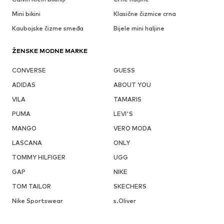
Mini bikini
Klasične čizmice crna
Kaubojske čizme smeđa
Bijele mini haljine
ŽENSKE MODNE MARKE
CONVERSE
GUESS
ADIDAS
ABOUT YOU
VILA
TAMARIS
PUMA
LEVI'S
MANGO
VERO MODA
LASCANA
ONLY
TOMMY HILFIGER
UGG
GAP
NIKE
TOM TAILOR
SKECHERS
Nike Sportswear
s.Oliver