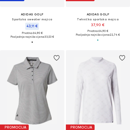
ADIDAS GOLF
ADIDAS GOLF
Sportska sweater majica
Tehnička sportska majica
37,90 €
43,11 €
Prvotno: 64,90 €
Prvotno: 64,90 €
Posljednja najniža cijena:
22,74 €
Posljednja najniža cijena:
33,53 €
PROMOCIJA
PROMOCIJA