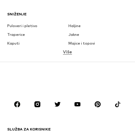
SNIŽENJE
Puloveri i pletivo
Haljine
Traperice
Jakne
Kaputi
Majice i topovi
Više
Hlače
Donje rublje
Suknje
Bluze i tunike
Sweater majice i trenirke
Sakoi
Kupaći kostimi
Kombinezoni
Veći brojevi
Odjeća za trudnice
Obuća
Sport
Dodaci
Premium
ODJEĆA
SLUŽBA ZA KORISNIKE
Novo
Popularno