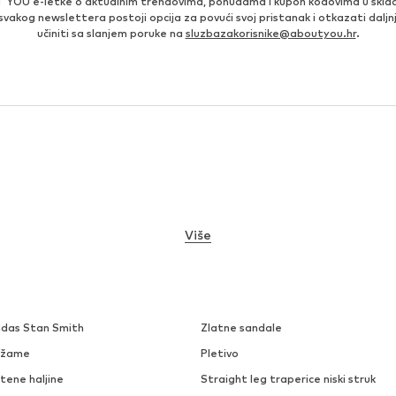
 YOU e-letke o aktualnim trendovima, ponudama i kupon kodovima u skla
 svakog newslettera postoji opcija za povući svoj pristanak i otkazati daljn
učiniti sa slanjem poruke na
sluzbazakorisnike@aboutyou.hr
.
Više
idas Stan Smith
Zlatne sandale
džame
Pletivo
tene haljine
Straight leg traperice niski struk