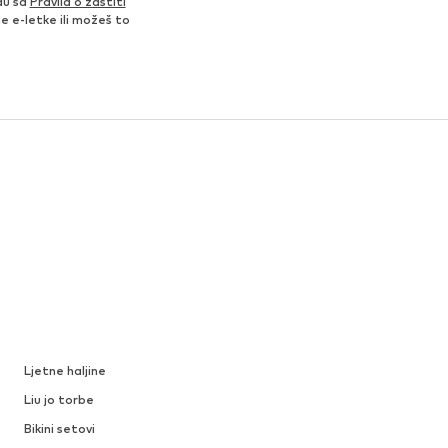
du sa
Pravila o zaštiti
je e-letke ili možeš to
Ljetne haljine
Liu jo torbe
Bikini setovi