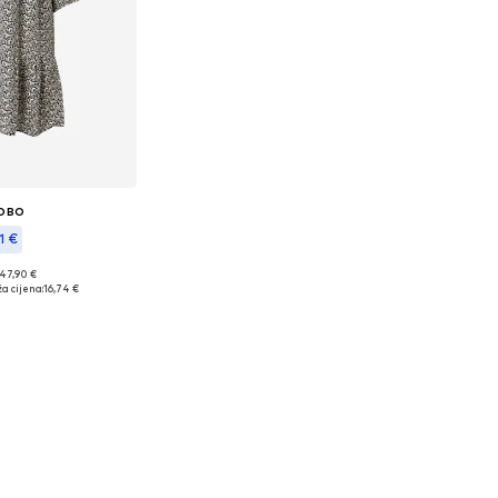
OBO
1 €
 47,90 €
ličine: 40
a cijena:
16,74 €
košaricu