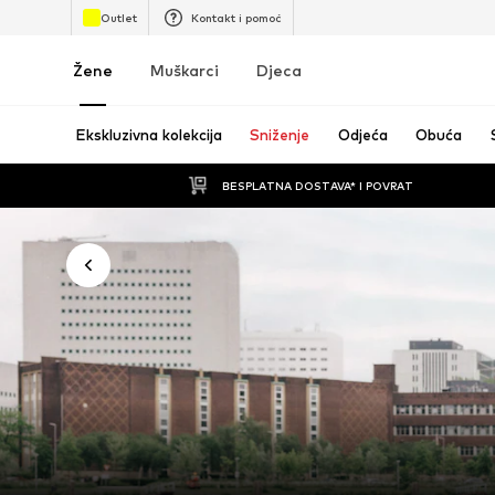
Outlet
Kontakt i pomoć
Žene
Muškarci
Djeca
Ekskluzivna kolekcija
Sniženje
Odjeća
Obuća
BESPLATNA DOSTAVA* I POVRAT