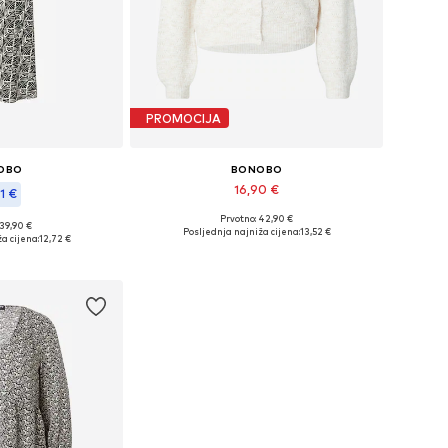
PROMOCIJA
OBO
BONOBO
16,90 €
1 €
Prvotno: 42,90 €
Dostupne veličine: XL
 39,90 €
ličine: 36
Posljednja najniža cijena:
13,52 €
a cijena:
12,72 €
Dodaj u košaricu
košaricu