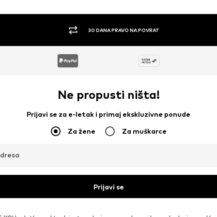
30 DANA PRAVO NA POVRAT
Ne propusti ništa!
Prijavi se za e-letak i primaj ekskluzivne ponude
Za žene
Za muškarce
adresa
Prijavi se