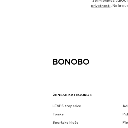
Želim primati ABOUT
privatnosti
. Na kraju
BONOBO
ŽENSKE KATEGORIJE
LEVI'S traperice
Ad
Tunike
Pi
Sportske hlače
Ple