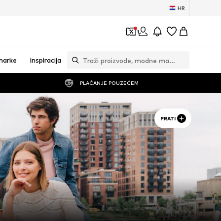
HR
1
marke
Inspiracija
PLAĆANJE POUZEĆEM
PRATI