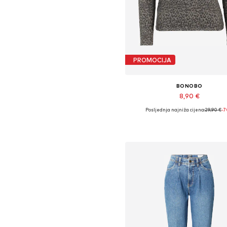
PROMOCIJA
BONOBO
8,90 €
Posljednja najniža cijena:
29,90 €
-
Dostupne veličine: XS, S, L
Dodaj u košaricu