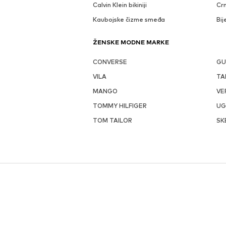
Calvin Klein bikiniji
Crn
Kaubojske čizme smeđa
Bij
ŽENSKE MODNE MARKE
CONVERSE
GU
VILA
TA
MANGO
VE
TOMMY HILFIGER
U
TOM TAILOR
SK