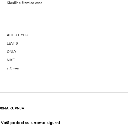
Klasične čizmice crna
ABOUT YOU
LEVI'S
ONLY
NIKE
s.Oliver
URNA KUPNJA
Vaši podaci su s nama sigurni