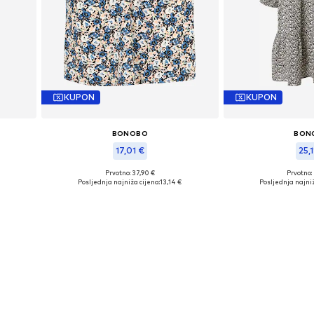
KUPON
KUPON
BONOBO
BON
17,01 €
25,1
Prvotno: 37,90 €
Prvotno:
Dostupne veličine: 34
Dostupne ve
Posljednja najniža cijena:
13,14 €
Posljednja najniž
Dodaj u košaricu
Dodaj u 