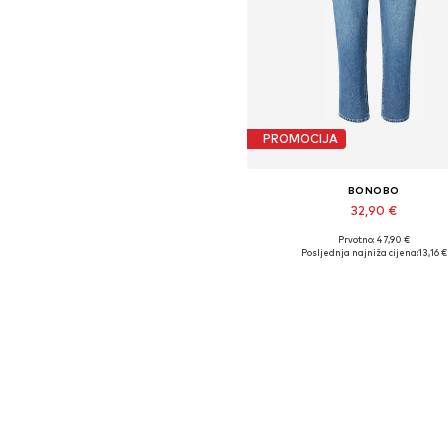
PROMOCIJA
BONOBO
32,90 €
Prvotno: 47,90 €
Dostupne veličine: 25-26
Posljednja najniža cijena:
13,16 €
Dodaj u košaricu