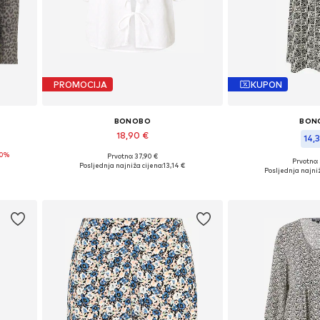
PROMOCIJA
KUPON
BONOBO
BON
18,90 €
14,3
70%
Prvotno: 37,90 €
Dostupne veličine: M, L
Prvotno:
Posljednja najniža cijena:
13,14 €
Dostupne ve
Posljednja najniž
Dodaj u košaricu
Dodaj u 