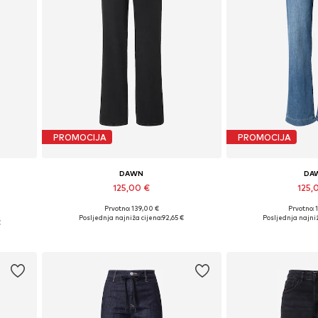
PROMOCIJA
PROMOCIJA
DAWN
DA
125,00 €
125,
Prvotno: 139,00 €
Prvotno: 
Dostupno u više veličina
Dostupno u v
 34
Posljednja najniža cijena:
92,65 €
Posljednja najniž
€
Dodaj u košaricu
Dodaj u 