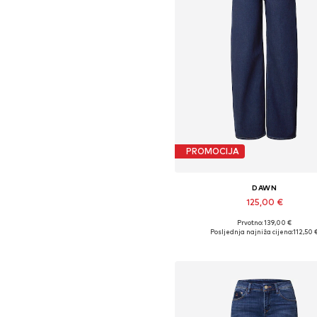
PROMOCIJA
DAWN
125,00 €
Prvotno: 139,00 €
Dostupno u više veličina
Posljednja najniža cijena:
112,50 
Dodaj u košaricu