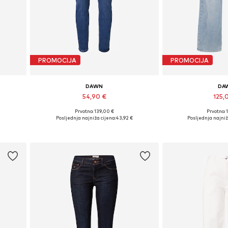
PROMOCIJA
PROMOCIJA
DAWN
DA
54,90 €
125,
Prvotno: 139,00 €
Prvotno: 
Dostupno u više veličina
Dostupno u v
Posljednja najniža cijena:
43,92 €
Posljednja najniž
Dodaj u košaricu
Dodaj u 