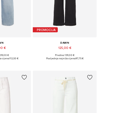
PROMOCIJA
WN
DAWN
00 €
125,00 €
139,00 €
Prvotno: 139,00 €
iše veličina
Dostupno u više veličina
a cijena:
112,50 €
Posljednja najniža cijena:
97,75 €
košaricu
Dodaj u košaricu