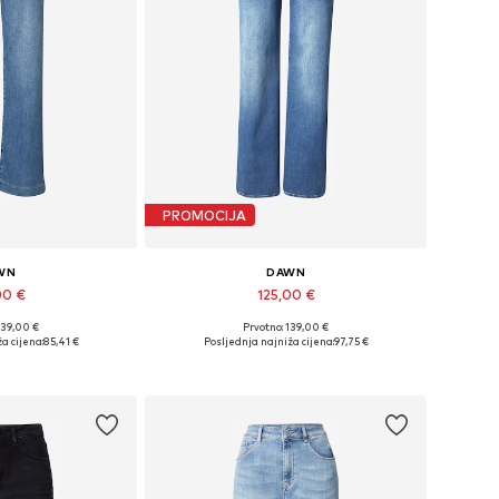
PROMOCIJA
WN
DAWN
00 €
125,00 €
139,00 €
Prvotno: 139,00 €
iše veličina
Dostupno u više veličina
a cijena:
85,41 €
Posljednja najniža cijena:
97,75 €
košaricu
Dodaj u košaricu