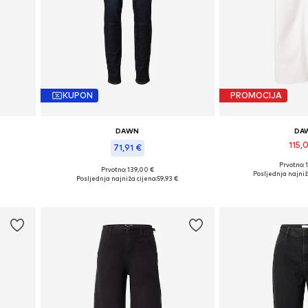
KUPON
PROMOCIJA
DAWN
DA
115,
71,91 €
Prvotno: 
Dostupno u v
Prvotno: 139,00 €
Dostupne veličine: 25 x 32, 26 x 32, 29 x 32, 31 x 32
Posljednja najniž
Posljednja najniža cijena:
59,93 €
Dodaj u 
Dodaj u košaricu