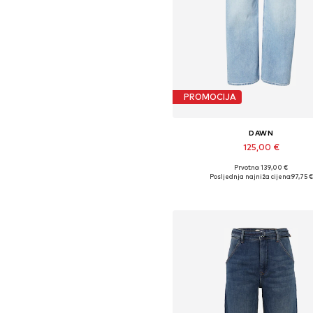
PROMOCIJA
DAWN
125,00 €
Prvotno: 139,00 €
Dostupno u više veličina
Posljednja najniža cijena:
97,75 €
Dodaj u košaricu