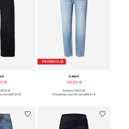
PROMOCIJA
WN
DAWN
00 €
125,00 €
139,00 €
Prvotno: 139,00 €
iše veličina
Dostupno u više veličina
a cijena:
87,20 €
Posljednja najniža cijena:
85,41 €
košaricu
Dodaj u košaricu