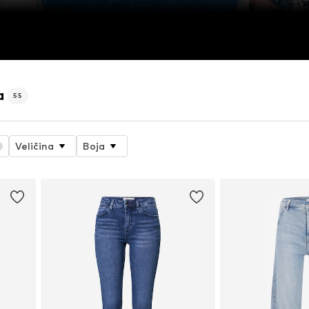
a
55
Veličina
Boja