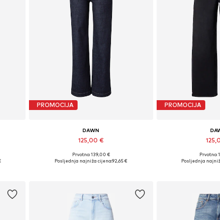
PROMOCIJA
PROMOCIJA
DAWN
DA
125,00 €
125,
Prvotno: 139,00 €
Prvotno: 
Dostupne veličine: 25 x 32, 26 x 32, 27 x 32, 28 x 32, 29 x 32, 30 x 32
Dostupno u v
€
Posljednja najniža cijena:
92,65 €
Posljednja najniž
Dodaj u košaricu
Dodaj u 