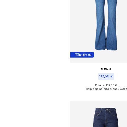
KUPON
DAWN
112,50 €
Prvotno: 139,00 €
Dostupne veličine: 25 x 34, 30 x
Posljednja najniža cijena:
39,90 
Dodaj u košaricu