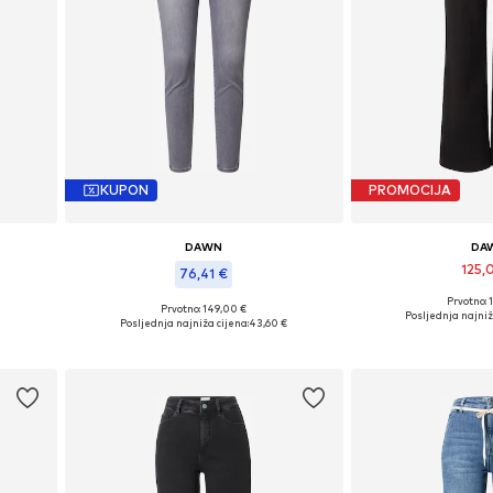
KUPON
PROMOCIJA
DAWN
DA
125,
76,41 €
Prvotno: 
Dostupno u v
Prvotno: 149,00 €
€
Dostupne veličine: 27, 30, 32
Posljednja najniž
Posljednja najniža cijena:
43,60 €
Dodaj u 
Dodaj u košaricu