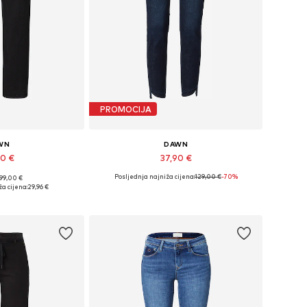
PROMOCIJA
WN
DAWN
90 €
37,90 €
Posljednja najniža cijena:
129,00 €
-70%
 99,00 €
iše veličina
Dostupne veličine: 27 x 28
a cijena:
29,96 €
košaricu
Dodaj u košaricu