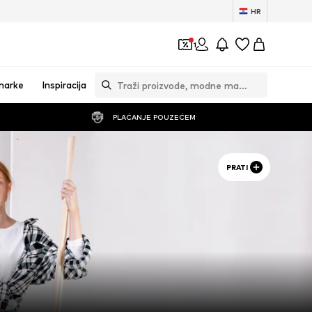
HR
1
marke
Inspiracija
PLAĆANJE POUZEĆEM
PRATI