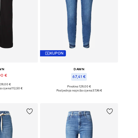
KUPON
WN
DAWN
00 €
67,41 €
139,00 €
iše veličina
Prvotno: 129,00 €
a cijena:
112,50 €
Dostupne veličine: 24 x 28, 25 x 28, 26 x 28, 27 x 28, 30 x 28, 31 x 28
Posljednja najniža cijena:
37,96 €
košaricu
Dodaj u košaricu