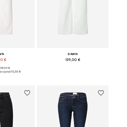
WN
DAWN
00 €
139,00 €
139,00 €
iše veličina
Dostupno u više veličina
a cijena:
112,50 €
košaricu
Dodaj u košaricu