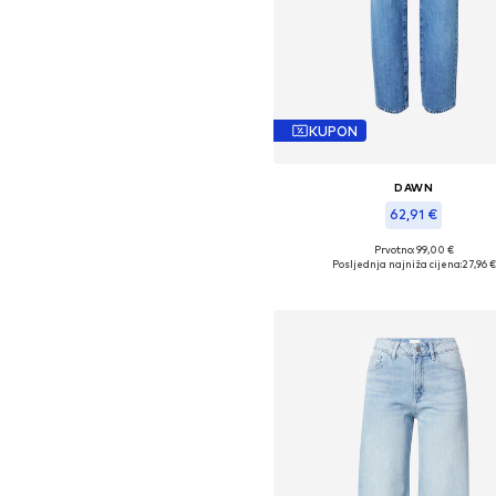
KUPON
DAWN
62,91 €
Prvotno: 99,00 €
Dostupno u više veličina
Posljednja najniža cijena:
27,96 €
Dodaj u košaricu