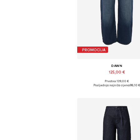
PROMOCIJA
DAWN
125,00 €
Prvotno: 139,00 €
Dostupno u više veličina
Posljednja najniža cijena:
98,10 
Dodaj u košaricu