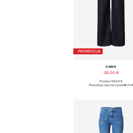
PROMOCIJA
DAWN
125,00 €
Prvotno: 139,00 €
Dostupno u više veličina
Posljednja najniža cijena:
98,10 
Dodaj u košaricu