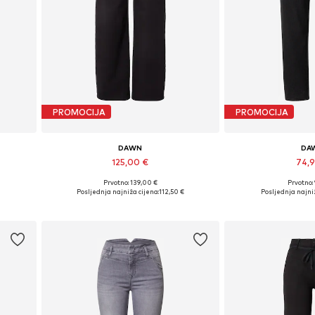
PROMOCIJA
PROMOCIJA
DAWN
DA
125,00 €
74,
Prvotno: 139,00 €
Prvotno:
Dostupno u više veličina
Dostupno u v
€
Posljednja najniža cijena:
112,50 €
Posljednja najniž
Dodaj u košaricu
Dodaj u 