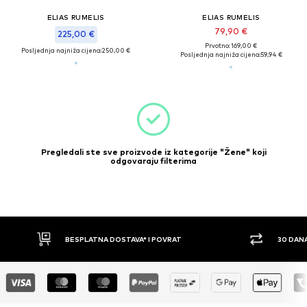
ELIAS RUMELIS
ELIAS RUMELIS
79,90 €
225,00 €
Prvotno: 169,00 €
Posljednja najniža cijena:
250,00 €
Posljednja najniža cijena:
59,94 €
Pregledali ste sve proizvode iz kategorije "Žene" koji
odgovaraju filterima
30 DANA PRAVO NA POVRAT
PLAĆ