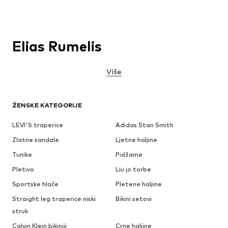
Elias Rumelis
Više
ŽENSKE KATEGORIJE
LEVI'S traperice
Adidas Stan Smith
Zlatne sandale
Ljetne haljine
Tunike
Pidžame
Pletivo
Liu jo torbe
Sportske hlače
Pletene haljine
Straight leg traperice niski
Bikini setovi
struk
Calvin Klein bikiniji
Crne haljine