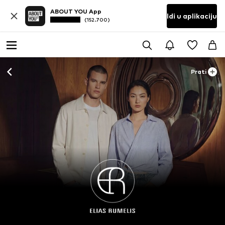
ABOUT YOU App
Idi u aplikaciju
(152.700)
Prati