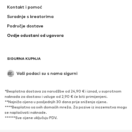
Haljine
Traperice
Kontakt i pomoć
Majice i topovi
Hlače
Suradnje s kreatorima
Jakne
Puloveri i pletivo
Područje dostave
Donje rublje
Bluze i tunike
Ovdje odustani od ugovora
Kaputi
Suknje
Kupaći kostimi
Sweater majice i trenirke
Sakoi
Kombinezoni
SIGURNA KUPNJA
Veći brojevi
Odjeća za trudnice
Posebne prigode
Ekskluzivno
Vaši podaci su s nama sigurni
Recikliranje
*Besplatna dostava za narudžbe od 24,90 € i iznad, u suprotnom
OBUĆA
naknada za dostavu i usluge od 2,90 € će biti primijenjeni.
**Najniža cijena u posljednjih 30 dana prije sniženja cijene.
Novo
Popularno
****Besplatno sa svih domaćih mreža. Za pozive iz inozemstva mogu
se naplaćivati ​​naknade.
Tenisice
Čizmice
******Sve cijene uključuju PDV.
Salonke & visoke pete
Čizme
Sandale
Niske cipele