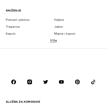
SNIŽENJE
Puloveri i pletivo
Haljine
Traperice
Jakne
Kaputi
Majice i topovi
Više
Hlače
Donje rublje
Suknje
Bluze i tunike
Sweater majice i trenirke
Sakoi
Kupaći kostimi
Kombinezoni
Veći brojevi
Odjeća za trudnice
Obuća
Sport
Dodaci
Premium
ODJEĆA
SLUŽBA ZA KORISNIKE
Novo
Popularno