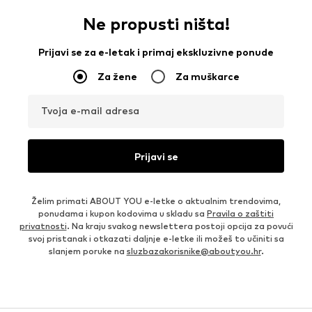
Ne propusti ništa!
Prijavi se za e-letak i primaj ekskluzivne ponude
Za žene
Za muškarce
Tvoja e-mail adresa
Prijavi se
Želim primati ABOUT YOU e-letke o aktualnim trendovima,
ponudama i kupon kodovima u skladu sa
Pravila o zaštiti
privatnosti
. Na kraju svakog newslettera postoji opcija za povući
svoj pristanak i otkazati daljnje e-letke ili možeš to učiniti sa
slanjem poruke na
sluzbazakorisnike@aboutyou.hr
.