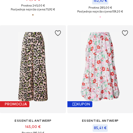
152,10 €
Prvotno: 245,00 €
Prvotno: 285,00 €
Posljednja najniža cijena:
75,92 €
Posljednja najniža cijena:
159,20 €
PROMOCIJA
KUPON
ESSENTIEL ANTWERP
ESSENTIEL ANTWERP
145,00 €
85,41 €
Prvotno: 195,00 €