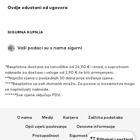
Ovdje odustani od ugovora
Kaputi
Suknje
Kupaći kostimi
Sweater majice i trenirke
Sakoi
Kombinezoni
SIGURNA KUPNJA
Veći brojevi
Odjeća za trudnice
Posebne prigode
Ekskluzivno
Vaši podaci su s nama sigurni
Recikliranje
*Besplatna dostava za narudžbe od 24,90 € i iznad, u suprotnom
OBUĆA
naknada za dostavu i usluge od 2,90 € će biti primijenjeni.
**Najniža cijena u posljednjih 30 dana prije sniženja cijene.
Novo
Popularno
****Besplatno sa svih domaćih mreža. Za pozive iz inozemstva mogu
se naplaćivati ​​naknade.
Tenisice
Čizmice
******Sve cijene uključuju PDV.
Salonke & visoke pete
Čizme
Sandale
Niske cipele
Sportska obuća
Balerinke
O nama
Mediji
Karijera
Zaštita podataka
Natikače
Papuče
Opći uvjeti poslovanja
Osnovne informacije
Ekskluzivno
Pristupačnost
Sigurnost proizvoda
Filtriraj i sortiraj