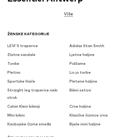
Više
ŽENSKE KATEGORIJE
LEVI'S traperice
Adidas Stan Smith
Zlatne sandale
Ljetne haljine
Tunike
Pidžame
Pletivo
Liu jo torbe
Sportske hlače
Pletene haljine
Straight leg traperice niski
Bikini setovi
struk
Calvin Klein bikiniji
Crne haljine
Mini bikini
Klasične čizmice crna
Kaubojske čizme smeđa
Bijele mini haljine