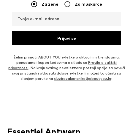
Za žene
Za muškarce
Tvoja e-mail adresa
Prijavi se
Želim primati ABOUT YOU e-letke o aktualnim trendovima,
ponudama i kupon kodovima u skladu sa
Pravila o zaštiti
privatnosti
. Na kraju svakog newslettera postoji opcija za povući
svoj pristanak i otkazati daljnje e-letke ili možeš to učiniti sa
slanjem poruke na
sluzbazakorisnike@aboutyou.hr
.
Essentiel Antwerp