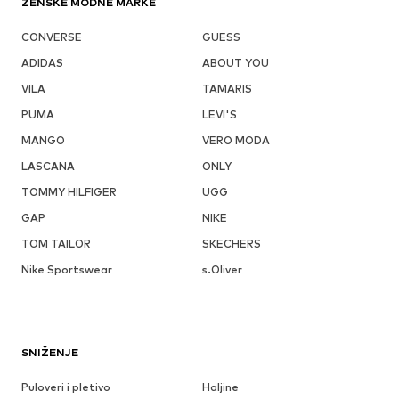
ŽENSKE MODNE MARKE
CONVERSE
GUESS
ADIDAS
ABOUT YOU
VILA
TAMARIS
PUMA
LEVI'S
MANGO
VERO MODA
LASCANA
ONLY
TOMMY HILFIGER
UGG
GAP
NIKE
TOM TAILOR
SKECHERS
Nike Sportswear
s.Oliver
SNIŽENJE
Puloveri i pletivo
Haljine