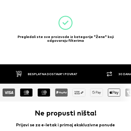
Pregledali ste sve proizvode iz kategorije "Žene" koji
odgovaraju filterima
30 DANA PRAVO NA POVRAT
PLAĆ
Ne propusti ništa!
Prijavi se za e-letak i primaj ekskluzivne ponude