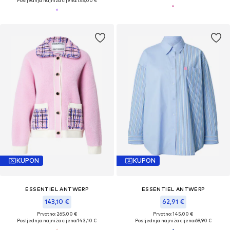
Posljednja najniža cijena:
135,00 €
KUPON
KUPON
ESSENTIEL ANTWERP
ESSENTIEL ANTWERP
143,10 €
62,91 €
Prvotno: 265,00 €
Prvotno: 145,00 €
Posljednja najniža cijena:
143,10 €
Posljednja najniža cijena:
69,90 €