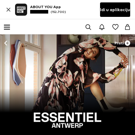
ABOUT YOU App
Idi u aplikaciju
(152.700)
Prati