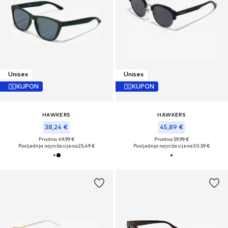
Unisex
Unisex
KUPON
KUPON
HAWKERS
HAWKERS
38,24 €
45,89 €
Prvotno: 49,99 €
Prvotno: 59,99 €
Posljednja najniža cijena:
25,49 €
Posljednja najniža cijena:
30,59 €