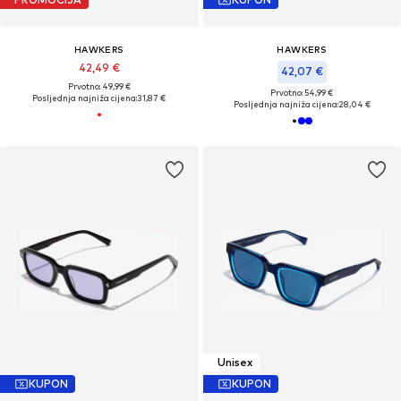
HAWKERS
HAWKERS
42,49 €
42,07 €
Prvotno: 49,99 €
Prvotno: 54,99 €
Posljednja najniža cijena:
31,87 €
Posljednja najniža cijena:
28,04 €
Unisex
KUPON
KUPON