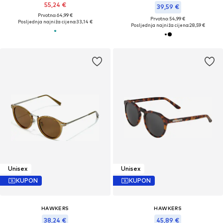
55,24 €
39,59 €
Prvotno: 64,99 €
Prvotno: 54,99 €
Posljednja najniža cijena:
33,14 €
Posljednja najniža cijena:
28,59 €
Unisex
Unisex
KUPON
KUPON
HAWKERS
HAWKERS
38,24 €
45,89 €