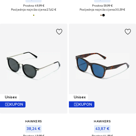
Prvotno: 49,99 €
Prvotno: 59,99 €
Posljednja najniža cijena:
27,62 €
Posljednja najniža cijena:
30,59 €
Unisex
Unisex
KUPON
KUPON
HAWKERS
HAWKERS
38,24 €
43,87 €
Prvotno: 49,99 €
Prvotno: 64,99 €