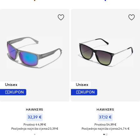
Unisex
Unisex
KUPON
KUPON
HAWKERS
HAWKERS
32,39 €
37,12 €
Prvotno: 44,99 €
Prvotno: 54,99 €
Posljednja najniža cijena:
23,39 €
Posljednja najniža cijena:
24,74 €