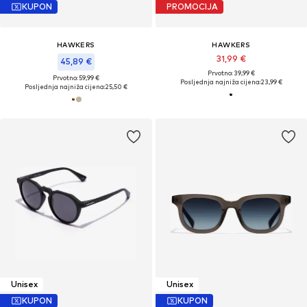
KUPON
PROMOCIJA
HAWKERS
HAWKERS
31,99 €
45,89 €
Prvotno: 39,99 €
Prvotno: 59,99 €
Posljednja najniža cijena:
23,99 €
Posljednja najniža cijena:
25,50 €
Unisex
Unisex
KUPON
KUPON