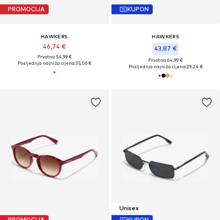
PROMOCIJA
KUPON
HAWKERS
HAWKERS
46,74 €
43,87 €
Prvotno: 54,99 €
Prvotno: 64,99 €
Posljednja najniža cijena:
35,06 €
Posljednja najniža cijena:
29,24 €
Unisex
PROMOCIJA
KUPON