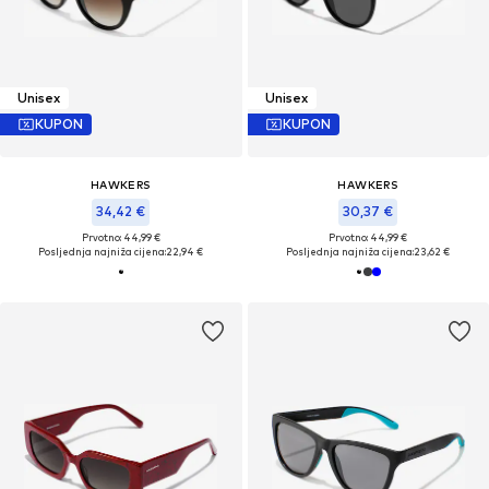
Unisex
Unisex
KUPON
KUPON
HAWKERS
HAWKERS
34,42 €
30,37 €
Prvotno: 44,99 €
Prvotno: 44,99 €
Posljednja najniža cijena:
22,94 €
Posljednja najniža cijena:
23,62 €