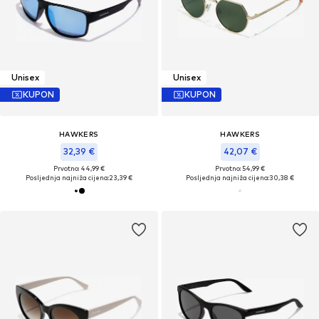
Unisex
Unisex
KUPON
KUPON
HAWKERS
HAWKERS
32,39 €
42,07 €
Prvotno: 44,99 €
Prvotno: 54,99 €
Posljednja najniža cijena:
23,39 €
Posljednja najniža cijena:
30,38 €