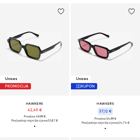
Unisex
Unisex
PROMOCIJA
KUPON
HAWKERS
HAWKERS
42,49 €
37,12 €
Prvotno: 49,99 €
Prvotno: 54,99 €
Posljednja najniža cijena:
31,87 €
Posljednja najniža cijena:
24,74 €