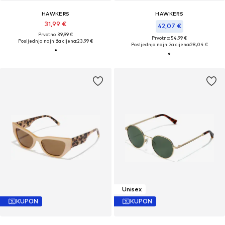
HAWKERS
HAWKERS
31,99 €
42,07 €
Prvotno: 39,99 €
Prvotno: 54,99 €
Posljednja najniža cijena:
23,99 €
Posljednja najniža cijena:
28,04 €
Unisex
KUPON
KUPON