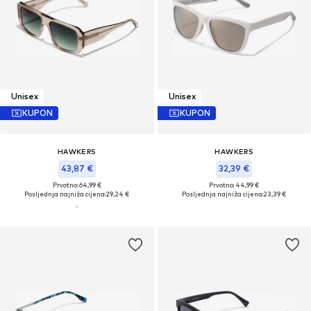
Unisex
Unisex
KUPON
KUPON
HAWKERS
HAWKERS
43,87 €
32,39 €
Prvotno: 64,99 €
Prvotno: 44,99 €
Posljednja najniža cijena:
29,24 €
Posljednja najniža cijena:
23,39 €