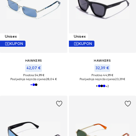
Unisex
Unisex
KUPON
KUPON
HAWKERS
HAWKERS
42,07 €
32,39 €
Prvotno: 54,99 €
Prvotno: 44,99 €
Posljednja najniža cijena:
28,04 €
Posljednja najniža cijena:
23,39 €
+
2