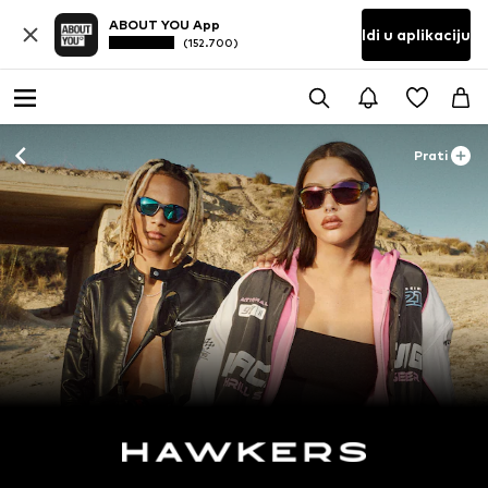
ABOUT YOU App
Idi u aplikaciju
(152.700)
Prati