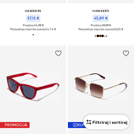
HAWKERS
HAWKERS
37,12 €
45,89 €
Prvotno: 54,99 €
Prvotno: 59,99 €
Posljednja najniža cijena:
24,74 €
Posljednja najniža cijena:
25,50 €
+
3
Filtriraj i sortiraj
PROMOCIJA
KUPON