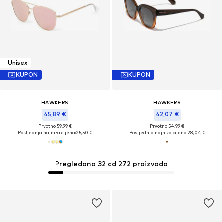
Unisex
KUPON
KUPON
HAWKERS
HAWKERS
45,89 €
42,07 €
Prvotno: 59,99 €
Prvotno: 54,99 €
Posljednja najniža cijena:
25,50 €
Posljednja najniža cijena:
28,04 €
Pregledano 32 od 272 proizvoda