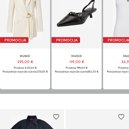
PROMOCIJA
PROMOCIJA
PROMOCIJ
HUGO
HUGO
HU
295,00 €
119,00 €
34,
Prvotno: 349,00 €
Prvotno: 199,00 €
Prvotno:
Posljednja najniža cijena:
206,50 €
Posljednja najniža cijena:
83,30 €
Posljednja najniž