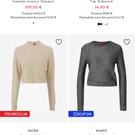
Sweater majica 'Dasara'
Top 'Datamia'
109,00 €
34,90 €
Prvotno: 149,00 €
Prvotno: 39,90 €
Posljednja najniža cijena:
76,30 €
Posljednja najniža cijena:
31,41 €
+
1
PROMOCIJA
KUPON
HUGO
HUGO