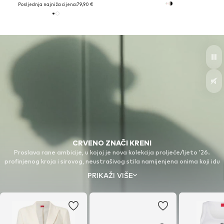
Posljednja najniža cijena:
79,90 €
CRVENO ZNAČI KRENI
Proslava rane ambicije, u kojoj je nova kolekcija proljeće/ljeto ’26.
profinjenog kroja i sirovog, neustrašivog stila namijenjena onima koji idu
vlastitim putem. Jer nam ambicija bolje stoji.
PRIKAŽI VIŠE