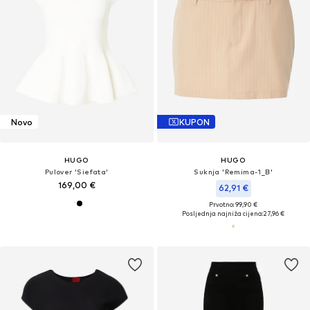
Novo
KUPON
HUGO
HUGO
Pulover 'Siefata'
Suknja 'Remima-1_B'
169,00 €
62,91 €
Prvotno: 99,90 €
Posljednja najniža cijena:
27,96 €