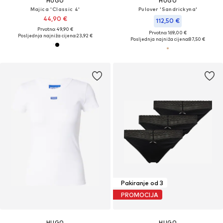
HUGO
HUGO
Majica 'Classic 4'
Pulover 'Sandrickyna'
44,90 €
112,50 €
Prvotno: 49,90 €
Prvotno: 169,00 €
Posljednja najniža cijena:
23,92 €
Posljednja najniža cijena:
87,50 €
Pakiranje od 3
PROMOCIJA
HUGO
HUGO