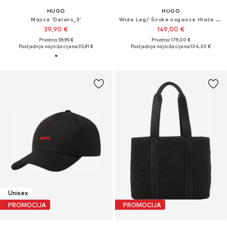
HUGO
HUGO
Majica 'Deloris_3'
Wide Leg/ Široke nogavice Hlače na crtu 'Huzili'
39,90 €
149,00 €
Prvotno: 59,95 €
Prvotno: 179,00 €
Posljednja najniža cijena:
35,91 €
Posljednja najniža cijena:
104,30 €
Unisex
PROMOCIJA
PROMOCIJA