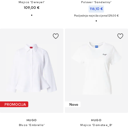
Majica 'Dereyel'
Pulover 'Sanderiny'
109,00 €
116,10 €
Posljednja najniža cijena:
129,00 €
PROMOCIJA
Novo
HUGO
HUGO
Bluza 'Embrella'
Majica 'Damatee_B'