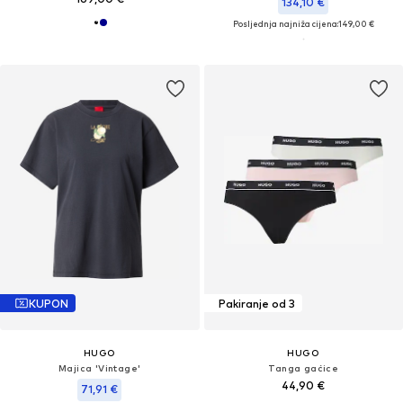
134,10 €
Posljednja najniža cijena:
149,00 €
KUPON
Pakiranje od 3
HUGO
HUGO
Majica 'Vintage'
Tanga gaćice
44,90 €
71,91 €