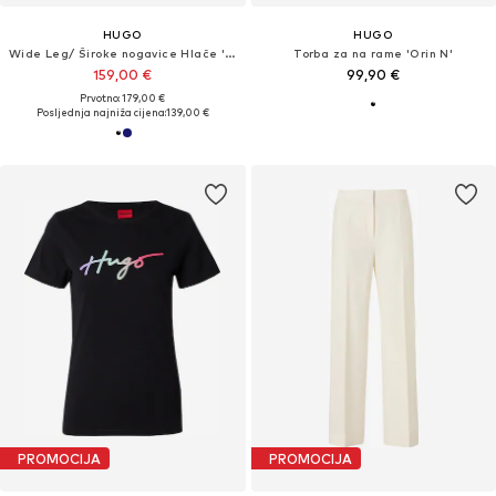
HUGO
HUGO
Wide Leg/ Široke nogavice Hlače 'Himia'
Torba za na rame 'Orin N'
159,00 €
99,90 €
Prvotno: 179,00 €
Posljednja najniža cijena:
139,00 €
PROMOCIJA
PROMOCIJA