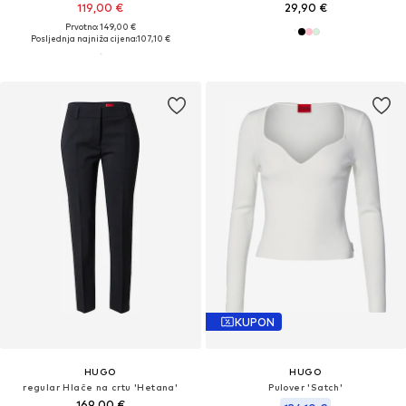
119,00 €
29,90 €
Prvotno: 149,00 €
Posljednja najniža cijena:
107,10 €
KUPON
HUGO
HUGO
regular Hlače na crtu 'Hetana'
Pulover 'Satch'
169,00 €