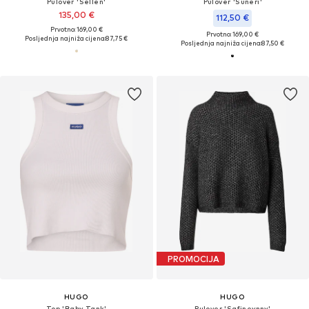
Pulover 'Sellen'
Pulover 'Suneri'
135,00 €
112,50 €
Prvotno: 169,00 €
Prvotno: 169,00 €
Posljednja najniža cijena:
87,75 €
Posljednja najniža cijena:
87,50 €
PROMOCIJA
HUGO
HUGO
Top 'Baby Tank'
Pulover 'Safineynny'