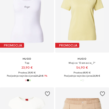
PROMOCIJA
PROMOCIJA
HUGO
HUGO
Top
Majica 'Damacia_7'
23,90 €
54,90 €
Prvotno: 29,90 €
Prvotno: 69,90 €
Posljednja najniža cijena:
24,21 €
-1%
Posljednja najniža cijena:
26,96 €