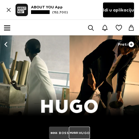
ABOUT YOU App
Idi u aplikaciju
(152.700)
Prati
BOSS
HUGO