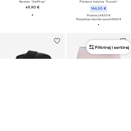
Remen 'Geffrey'
Pletena haljina 'Suneti'
49,90 €
166,50 €
Prvotno: 249,00 €
Posljednja najniža cijena:
129,50 €
Filtriraj i sortiraj
Unisex
KUPON
PROMOCIJA
HUGO
HUGO