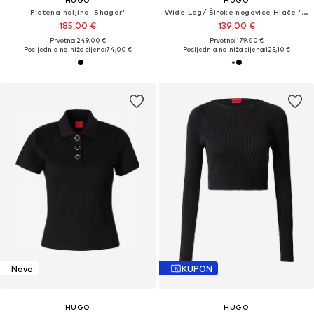
HUGO
HUGO
Pletena haljina 'Shagar'
Wide Leg/ Široke nogavice Hlače 'Himia'
185,00 €
139,00 €
Prvotno: 249,00 €
Prvotno: 179,00 €
Posljednja najniža cijena:
74,00 €
Posljednja najniža cijena:
125,10 €
Novo
KUPON
HUGO
HUGO