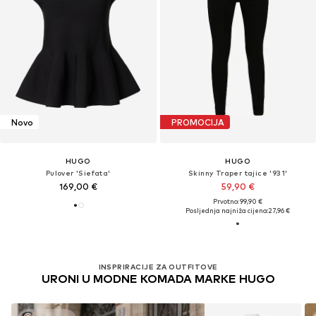
Novo
PROMOCIJA
HUGO
HUGO
Pulover 'Siefata'
Skinny Traper tajice '931'
169,00 €
59,90 €
Prvotno: 99,90 €
Posljednja najniža cijena:
27,96 €
INSPRIRACIJE ZA OUTFITOVE
URONI U MODNE KOMADA MARKE HUGO