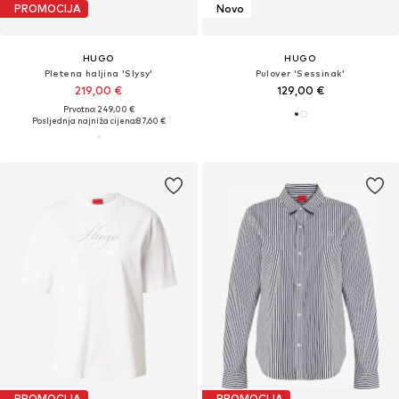
PROMOCIJA
Novo
HUGO
HUGO
Pletena haljina 'Slysy'
Pulover 'Sessinak'
219,00 €
129,00 €
Prvotno: 249,00 €
Posljednja najniža cijena:
87,60 €
PROMOCIJA
PROMOCIJA