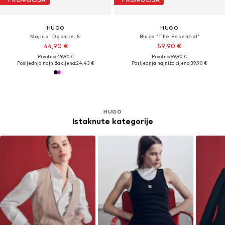
HUGO
HUGO
Majica 'Dashire_5'
Bluza 'The Essential'
44,90 €
59,90 €
Prvotno: 49,90 €
Prvotno: 99,90 €
Posljednja najniža cijena:
24,43 €
Posljednja najniža cijena:
39,90 €
HUGO
Istaknute kategorije