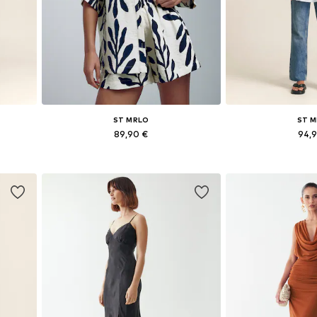
ST MRLO
ST 
89,90 €
94,
44, 46
Dostupne veličine: XS, S, M, L, XL
Dostupne veliči
Dodaj u košaricu
Dodaj u 