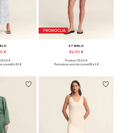
PROMOCIJA
MRLO
ST MRLO
90 €
84,90 €
135,00 €
Prvotno: 115,00 €
34, 36, 38, 40, 46
Dostupne veličine: XS, S, M, L, XXXL
a cijena:
84,92 €
Posljednja najniža cijena:
59,43 €
košaricu
Dodaj u košaricu