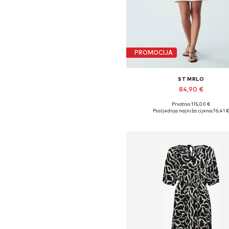
PROMOCIJA
ST MRLO
84,90 €
Prvotno: 115,00 €
Dostupne veličine: 36, 38, 40,
Posljednja najniža cijena:
76,41 
Dodaj u košaricu