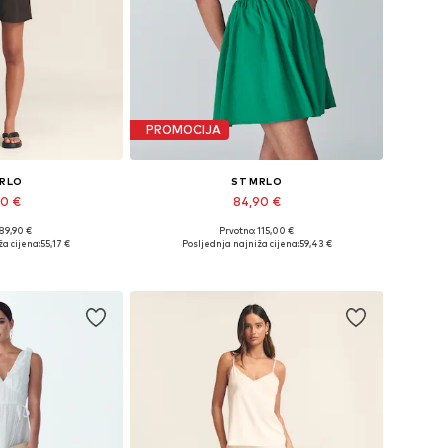
PROMOCIJA
MRLO
ST MRLO
90 €
84,90 €
 89,90 €
Prvotno: 115,00 €
ne: XS, S, M, L
Dostupne veličine: 34, 36, 38, 40
a cijena:
55,17 €
Posljednja najniža cijena:
59,43 €
košaricu
Dodaj u košaricu