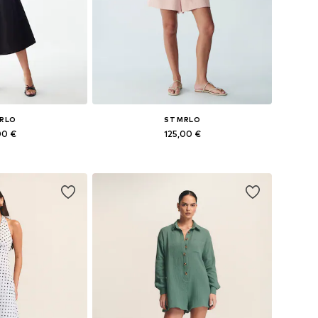
MRLO
ST MRLO
00 €
125,00 €
+
2
34, 36, 38, 40, 44
Dostupne veličine: S, M, L, XL
košaricu
Dodaj u košaricu