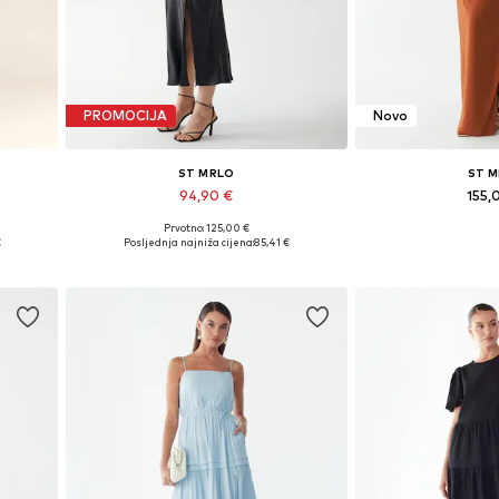
PROMOCIJA
Novo
ST MRLO
ST 
94,90 €
155,
Prvotno: 125,00 €
Dostupne veličine: 36, 38, 40, 42, 44
Dostupne veličine
€
Posljednja najniža cijena:
85,41 €
Dodaj u košaricu
Dodaj u 