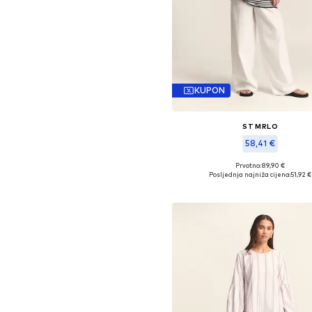
KUPON
ST MRLO
58,41 €
Prvotno: 89,90 €
Dostupne veličine: S, M, L
Posljednja najniža cijena:
51,92 €
Dodaj u košaricu