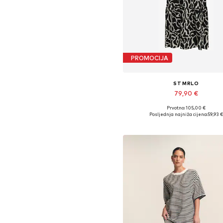
PROMOCIJA
ST MRLO
79,90 €
Prvotno: 105,00 €
Dostupne veličine: 34, 38, 40, 42, 
Posljednja najniža cijena:
59,93 €
Dodaj u košaricu