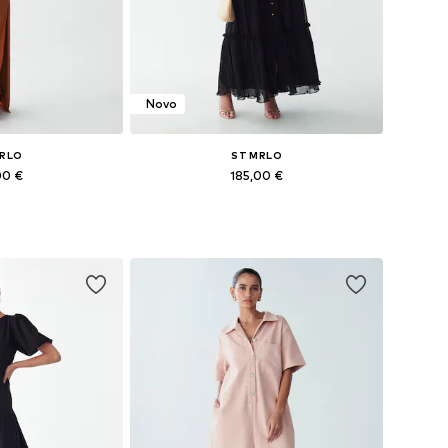
Novo
MRLO
ST MRLO
00 €
185,00 €
: 34, 36, 38, 40
Dostupne veličine: 34, 36, 38, 40, 44
košaricu
Dodaj u košaricu