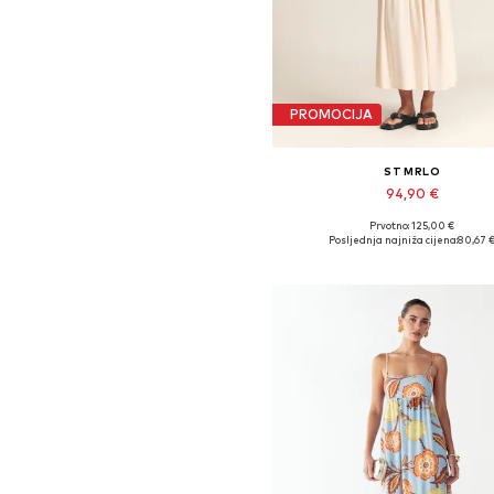
PROMOCIJA
ST MRLO
94,90 €
Prvotno: 125,00 €
Dostupno u više veličina
Posljednja najniža cijena:
80,67 
Dodaj u košaricu