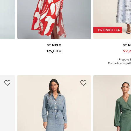
PROMOCIJA
ST MRLO
ST 
125,00 €
99,
+
7
Prvotno: 
 44
Dostupno u više veličina
Dostupne veličine: 
€
Posljednja najniž
Dodaj u košaricu
Dodaj u 