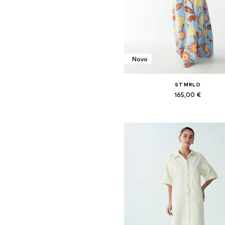
Novo
ST MRLO
165,00 €
Dostupno u više veličina
Dodaj u košaricu