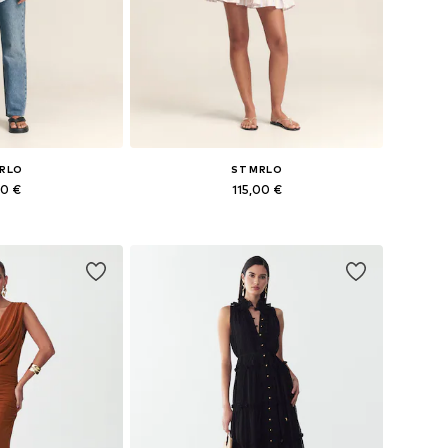
MRLO
ST MRLO
90 €
115,00 €
ne: XS, S, M, L
Dostupne veličine: 34, 36, 38, 40, 42
košaricu
Dodaj u košaricu