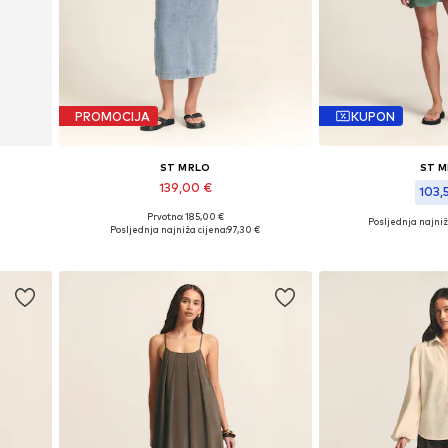
PROMOCIJA
KUPON
ST MRLO
ST 
139,00 €
103,
Prvotno: 185,00 €
Posljednja najniž
44, 46
Dostupne veličine: 34, 36, 38, 40, 42, 44
Posljednja najniža cijena:
97,30 €
Dostupne veličine
Dodaj u košaricu
Dodaj u 