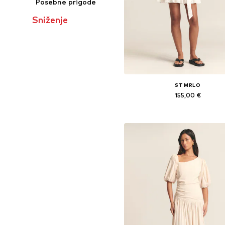
Posebne prigode
Sniženje
ST MRLO
155,00 €
Dostupne veličine: 36, 38, 40, 42, 
Dodaj u košaricu