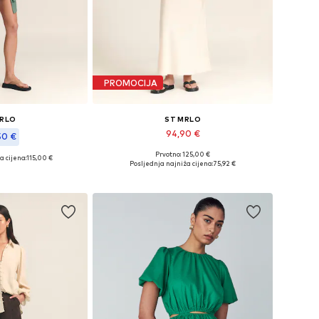
PROMOCIJA
MRLO
ST MRLO
94,90 €
50 €
Prvotno: 125,00 €
a cijena:
115,00 €
Dostupno u više veličina
: 36, 38, 40, 42
Posljednja najniža cijena:
75,92 €
Dodaj u košaricu
košaricu