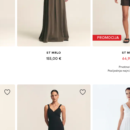
PROMOCIJA
ST MRLO
ST 
155,00 €
64,
Prvotno:
Dostupne veličine: 36, 38, 40, 42
Dostupne veliči
Posljednja najniž
Dodaj u košaricu
Dodaj u 