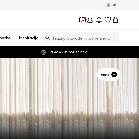
HR
1
marke
Inspiracija
PLAĆANJE POUZEĆEM
PRATI