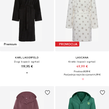
Premium
PROMOCIJA
KARL LAGERFELD
LASCANA
Dugi kupaći ogrtač
Kratki kupaći ogrtač
119,95 €
49,99 €
Prvotno: 69,99 €
Posljednja najniža cijena:
44,99 €