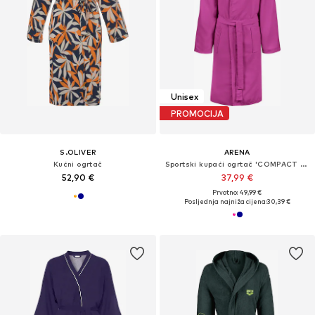
Unisex
PROMOCIJA
S.OLIVER
ARENA
Kućni ogrtač
Sportski kupaći ogrtač 'COMPACT MICROFIBER'
52,90 €
37,99 €
Prvotno: 49,99 €
Posljednja najniža cijena:
30,39 €