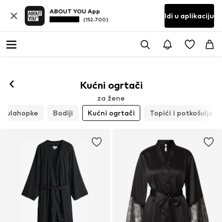
ABOUT YOU App
Idi u aplikaciju
(152.700)
Kućni ogrtači
za žene
Hulahopke
Bodiji
Kućni ogrtači
Topići i potkošulje