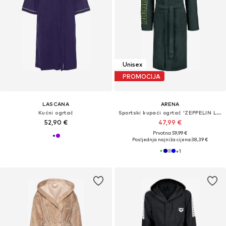
Unisex
PROMOCIJA
LASCANA
ARENA
Kućni ogrtač
Sportski kupaći ogrtač 'ZEPPELIN LIGHT'
52,90 €
47,99 €
Prvotno: 59,99 €
Posljednja najniža cijena:
38,39 €
+
1