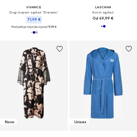
VIVANCE
LASCANA
Dugi kupaći ogrtač 'Dreams'
Kućni ogrtač
Od 49,99 €
71,99 €
Posljednja najniža cijena:
79,99 €
Novo
Unisex