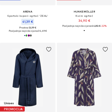
ARENA
HUNKEMÖLLER
Sportski kupaći ogrtač 'ZEAL'
Kućni ogrtač
34,90 €
41,39 €
Posljednja najniža cijena:
44,90 €
-22%
Prvotno: 56,99 €
Posljednja najniža cijena:
34,49 €
Unisex
PROMOCIJA