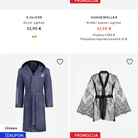
PROMOCIJA
S.OLIVER
HUNKEMÖLLER
Kućni ogrtač
Kratki kupaći ogrtač
52,90 €
42,90 €
Prvotno: 47,90 €
Posljednja najniža cijena:
34,32 €
Unisex
KUPON
PROMOCIJA