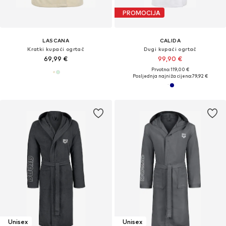
PROMOCIJA
LASCANA
CALIDA
Kratki kupaći ogrtač
Dugi kupaći ogrtač
69,99 €
99,90 €
Prvotno: 119,00 €
Posljednja najniža cijena:
79,92 €
Unisex
Unisex