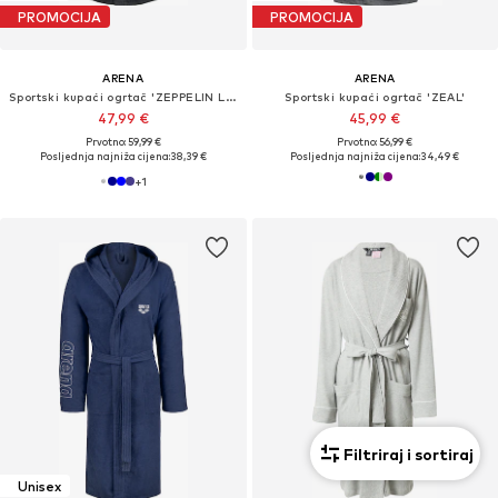
PROMOCIJA
PROMOCIJA
ARENA
ARENA
Sportski kupaći ogrtač 'ZEPPELIN LIGHT'
Sportski kupaći ogrtač 'ZEAL'
47,99 €
45,99 €
Prvotno: 59,99 €
Prvotno: 56,99 €
Posljednja najniža cijena:
38,39 €
Posljednja najniža cijena:
34,49 €
+
1
Filtriraj i sortiraj
Unisex