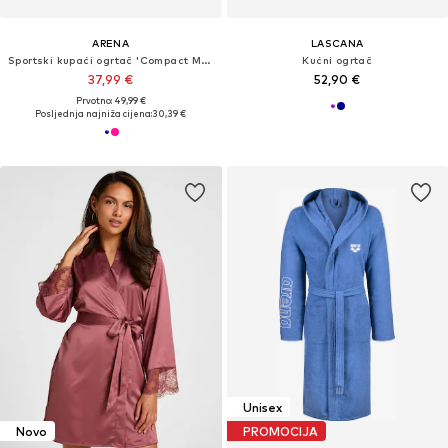
ARENA
LASCANA
Sportski kupaći ogrtač 'Compact Microfiber'
Kućni ogrtač
37,99 €
52,90 €
Prvotno: 49,99 €
Posljednja najniža cijena:
30,39 €
Unisex
Novo
PROMOCIJA