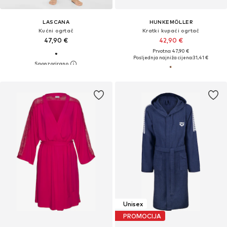
LASCANA
HUNKEMÖLLER
Kućni ogrtač
Kratki kupaći ogrtač
47,90 €
42,90 €
Prvotno: 47,90 €
Posljednja najniža cijena:
31,41 €
Unisex
PROMOCIJA