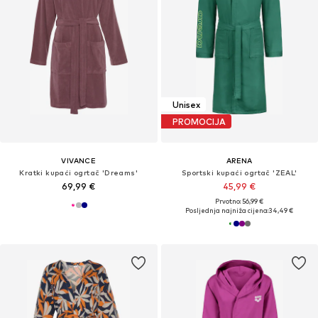
Unisex
PROMOCIJA
VIVANCE
ARENA
Kratki kupaći ogrtač 'Dreams'
Sportski kupaći ogrtač 'ZEAL'
69,99 €
45,99 €
Prvotno: 56,99 €
Posljednja najniža cijena:
34,49 €