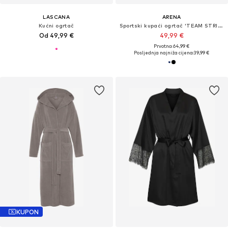
LASCANA
ARENA
Kućni ogrtač
Sportski kupaći ogrtač 'TEAM STRIPE'
Od 49,99 €
49,99 €
Prvotno: 64,99 €
Posljednja najniža cijena:
39,99 €
KUPON