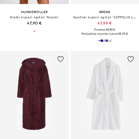
HUNKEMÖLLER
ARENA
Kratki kupaći ogrtač 'Naomi'
Sportski kupaći ogrtač 'ZEPPELIN LIGHT'
47,90 €
47,99 €
Prvotno: 59,99 €
Posljednja najniža cijena:
38,39 €
+
1