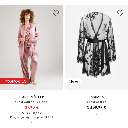
PROMOCIJA
Novo
HUNKEMÖLLER
LASCANA
Kućni ogrtač 'Valerie'
Kućni ogrtač
37,90 €
Od 59,99 €
Prvotno: 52,90 €
Posljednja najniža cijena:
28,43 €