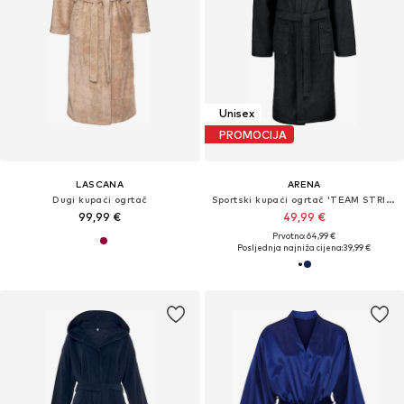
Unisex
PROMOCIJA
LASCANA
ARENA
Dugi kupaći ogrtač
Sportski kupaći ogrtač 'TEAM STRIPE'
99,99 €
49,99 €
Prvotno: 64,99 €
Posljednja najniža cijena:
39,99 €