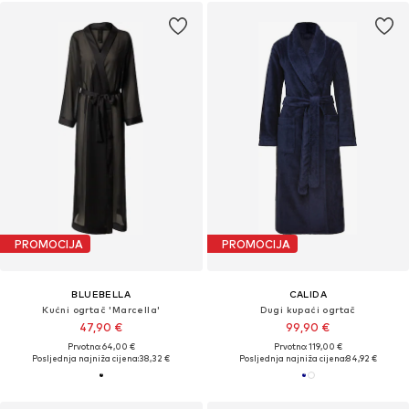
PROMOCIJA
PROMOCIJA
BLUEBELLA
CALIDA
Kućni ogrtač 'Marcella'
Dugi kupaći ogrtač
47,90 €
99,90 €
Prvotno: 64,00 €
Prvotno: 119,00 €
Posljednja najniža cijena:
38,32 €
Posljednja najniža cijena:
84,92 €