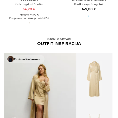
Kućni ogrtač 'Lydia'
Kratki kupaći ogrtač
54,90 €
149,00 €
Prvotno: 74,90 €
Posljednja najniža cijena:
43,92 €
KUĆNI OGRTAČI
OUTFIT INSPIRACIJA
Tatiana Kucharova