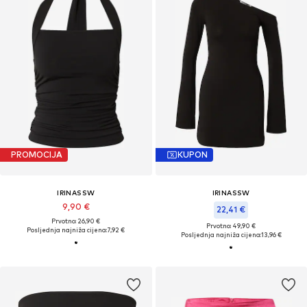
PROMOCIJA
KUPON
IRINASSW
IRINASSW
9,90 €
22,41 €
Prvotno: 26,90 €
Prvotno: 49,90 €
Posljednja najniža cijena:
7,92 €
Posljednja najniža cijena:
13,96 €