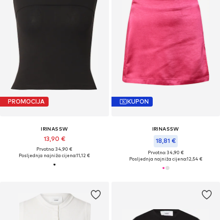
PROMOCIJA
KUPON
IRINASSW
IRINASSW
13,90 €
18,81 €
Prvotno: 34,90 €
Prvotno: 34,90 €
Posljednja najniža cijena:
11,12 €
Posljednja najniža cijena:
12,54 €