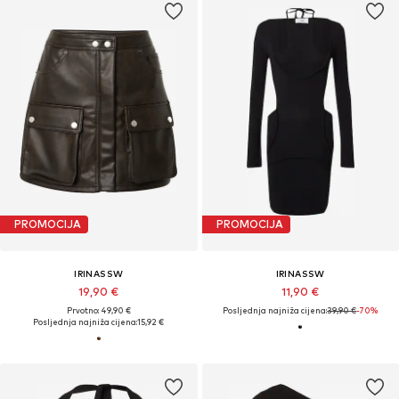
PROMOCIJA
PROMOCIJA
IRINASSW
IRINASSW
19,90 €
11,90 €
Prvotno: 49,90 €
Posljednja najniža cijena:
39,90 €
-70%
Posljednja najniža cijena:
15,92 €