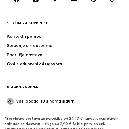
ODJEĆA
SLUŽBA ZA KORISNIKE
Novo
Popularno
Haljine
Traperice
Kontakt i pomoć
Majice i topovi
Hlače
Suradnje s kreatorima
Jakne
Puloveri i pletivo
Područje dostave
Donje rublje
Bluze i tunike
Ovdje odustani od ugovora
Kaputi
Suknje
Kupaći kostimi
Sweater majice i trenirke
Sakoi
Kombinezoni
SIGURNA KUPNJA
Veći brojevi
Odjeća za trudnice
Posebne prigode
Ekskluzivno
Vaši podaci su s nama sigurni
Recikliranje
*Besplatna dostava za narudžbe od 24,90 € i iznad, u suprotnom
OBUĆA
naknada za dostavu i usluge od 2,90 € će biti primijenjeni.
**Najniža cijena u posljednjih 30 dana prije sniženja cijene.