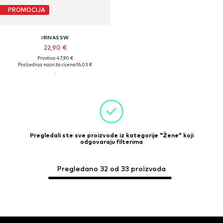
PROMOCIJA
IRINASSW
22,90 €
Prvotno: 47,90 €
Posljednja najniža cijena:
16,03 €
Pregledali ste sve proizvode iz kategorije "Žene" koji
odgovaraju filterima
Pregledano 32 od 33 proizvoda