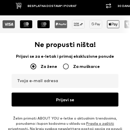
30 DANA PRAVO NA POVRAT
PLAĆ
Ne propusti ništa!
Prijavi se za e-letak i primaj ekskluzivne ponude
Za žene
Za muškarce
Tvoja e-mail adresa
Prijavi se
Želim primati ABOUT YOU e-letke o aktualnim trendovima,
ponudama i kupon kodovima u skladu sa
Pravila o zaštiti
privatnosti
. Na kraju svakog newslettera postoji opcija za povući