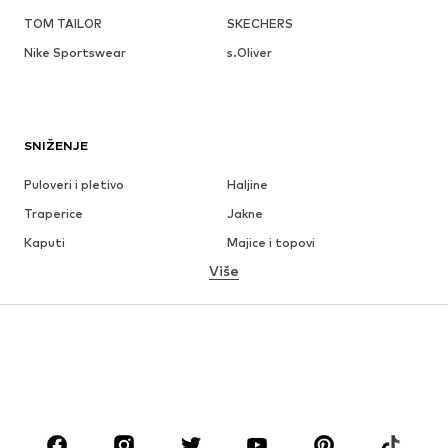
TOM TAILOR
SKECHERS
Nike Sportswear
s.Oliver
SNIŽENJE
Puloveri i pletivo
Haljine
Traperice
Jakne
Kaputi
Majice i topovi
Više
Hlače
Donje rublje
Suknje
Bluze i tunike
Sweater majice i trenirke
Sakoi
Kupaći kostimi
Kombinezoni
Veći brojevi
Odjeća za trudnice
Obuća
Sport
Dodaci
Premium