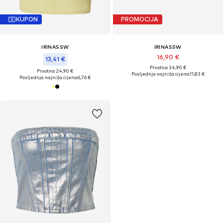
KUPON
PROMOCIJA
IRINASSW
IRINASSW
16,90 €
13,41 €
Prvotno: 34,90 €
Prvotno: 24,90 €
Posljednja najniža cijena:
11,83 €
Posljednja najniža cijena:
6,76 €