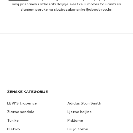
svoj pristanak i otkazati daljnje e-letke ili možeš to učiniti sa
slanjem poruke na
sluzbazakorisnike@aboutyou.hr
.
ŽENSKE KATEGORIJE
LEVI'S traperice
Adidas Stan Smith
Zlatne sandale
Ljetne haljine
Tunike
Pidžame
Pletivo
Liu jo torbe