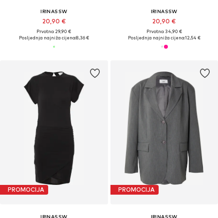
IRINASSW
IRINASSW
20,90 €
20,90 €
Prvotno: 29,90 €
Prvotno: 34,90 €
Posljednja najniža cijena:
8,36 €
Posljednja najniža cijena:
12,54 €
PROMOCIJA
PROMOCIJA
IRINASSW
IRINASSW