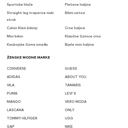
Sportske hlače
Pletene haljine
Straight leg traperice niski
Bikini setovi
struk
Calvin Klein bikiniji
Crne haljine
Mini bikini
Klasične čizmice crna
Kaubojske čizme smeđa
Bijele mini haljine
ŽENSKE MODNE MARKE
CONVERSE
GUESS
ADIDAS
ABOUT YOU
VILA
TAMARIS
PUMA
LEVI'S
MANGO
VERO MODA
LASCANA
ONLY
TOMMY HILFIGER
UGG
GAP
NIKE