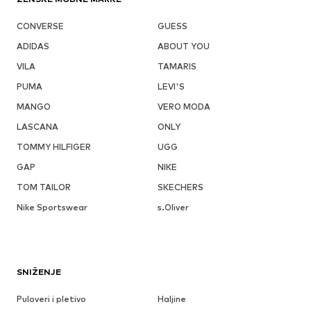
CONVERSE
GUESS
ADIDAS
ABOUT YOU
VILA
TAMARIS
PUMA
LEVI'S
MANGO
VERO MODA
LASCANA
ONLY
TOMMY HILFIGER
UGG
GAP
NIKE
TOM TAILOR
SKECHERS
Nike Sportswear
s.Oliver
SNIŽENJE
Puloveri i pletivo
Haljine