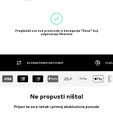
Pregledali ste sve proizvode iz kategorije "Žene" koji
odgovaraju filterima
A PRAVO NA POVRAT
PLAĆANJE POUZEĆEM
Ne propusti ništa!
Prijavi se za e-letak i primaj ekskluzivne ponude