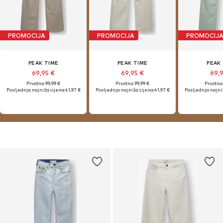
PROMOCIJA
PROMOCIJA
PROMOCIJ
PEAK TIME
PEAK TIME
PEAK
69,95 €
69,95 €
69,
Prvotno: 99,99 €
Prvotno: 99,99 €
Prvotno:
Posljednja najniža cijena:
41,97 €
Posljednja najniža cijena:
41,97 €
Posljednja najniž