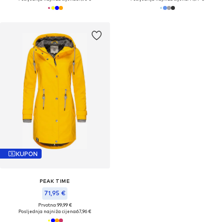
KUPON
PEAK TIME
71,95 €
Prvotno: 99,99 €
Posljednja najniža cijena:
67,96 €