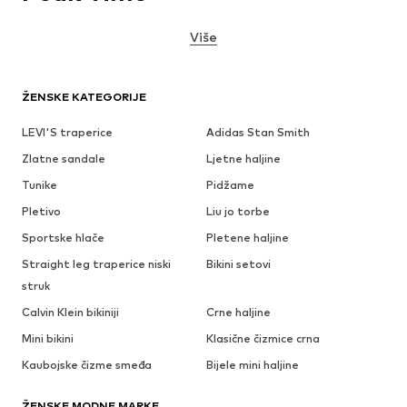
Više
ŽENSKE KATEGORIJE
LEVI'S traperice
Adidas Stan Smith
Zlatne sandale
Ljetne haljine
Tunike
Pidžame
Pletivo
Liu jo torbe
Sportske hlače
Pletene haljine
Straight leg traperice niski
Bikini setovi
struk
Calvin Klein bikiniji
Crne haljine
Mini bikini
Klasične čizmice crna
Kaubojske čizme smeđa
Bijele mini haljine
ŽENSKE MODNE MARKE