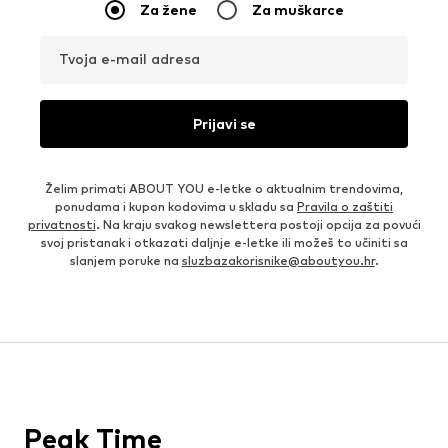
Za žene
Za muškarce
Tvoja e-mail adresa
Prijavi se
Želim primati ABOUT YOU e-letke o aktualnim trendovima,
ponudama i kupon kodovima u skladu sa
Pravila o zaštiti
privatnosti
. Na kraju svakog newslettera postoji opcija za povući
svoj pristanak i otkazati daljnje e-letke ili možeš to učiniti sa
slanjem poruke na
sluzbazakorisnike@aboutyou.hr
.
Peak Time