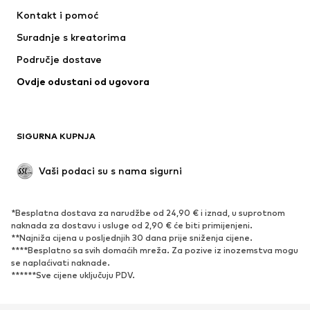
Haljine
Traperice
Kontakt i pomoć
Majice i topovi
Hlače
Suradnje s kreatorima
Jakne
Puloveri i pletivo
Područje dostave
Donje rublje
Bluze i tunike
Ovdje odustani od ugovora
Kaputi
Suknje
Kupaći kostimi
Sweater majice i trenirke
Sakoi
Kombinezoni
SIGURNA KUPNJA
Veći brojevi
Odjeća za trudnice
Posebne prigode
Ekskluzivno
Vaši podaci su s nama sigurni
Recikliranje
*Besplatna dostava za narudžbe od 24,90 € i iznad, u suprotnom
OBUĆA
naknada za dostavu i usluge od 2,90 € će biti primijenjeni.
**Najniža cijena u posljednjih 30 dana prije sniženja cijene.
Novo
Popularno
****Besplatno sa svih domaćih mreža. Za pozive iz inozemstva mogu
se naplaćivati ​​naknade.
Tenisice
Čizmice
******Sve cijene uključuju PDV.
Salonke & visoke pete
Čizme
Sandale
Niske cipele