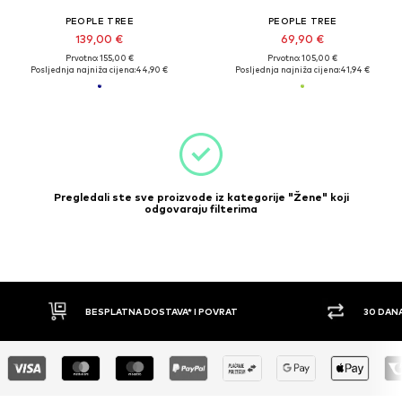
PEOPLE TREE
PEOPLE TREE
139,00 €
69,90 €
Prvotno: 155,00 €
Prvotno: 105,00 €
Posljednja najniža cijena:
44,90 €
Posljednja najniža cijena:
41,94 €
Pregledali ste sve proizvode iz kategorije "Žene" koji
odgovaraju filterima
BESPLATNA DOSTAVA* I POVRAT
30 DAN