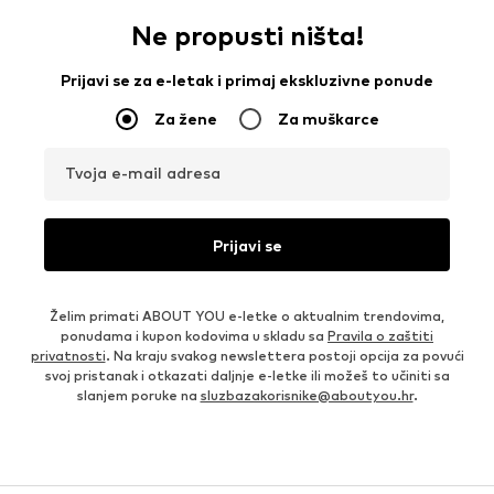
Ne propusti ništa!
Prijavi se za e-letak i primaj ekskluzivne ponude
Za žene
Za muškarce
Tvoja e-mail adresa
Prijavi se
Želim primati ABOUT YOU e-letke o aktualnim trendovima,
ponudama i kupon kodovima u skladu sa
Pravila o zaštiti
privatnosti
. Na kraju svakog newslettera postoji opcija za povući
svoj pristanak i otkazati daljnje e-letke ili možeš to učiniti sa
slanjem poruke na
sluzbazakorisnike@aboutyou.hr
.