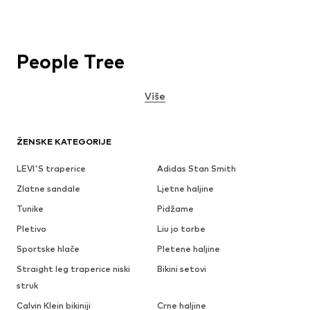
People Tree
Više
ŽENSKE KATEGORIJE
LEVI'S traperice
Adidas Stan Smith
Zlatne sandale
Ljetne haljine
Tunike
Pidžame
Pletivo
Liu jo torbe
Sportske hlače
Pletene haljine
Straight leg traperice niski
Bikini setovi
struk
Calvin Klein bikiniji
Crne haljine