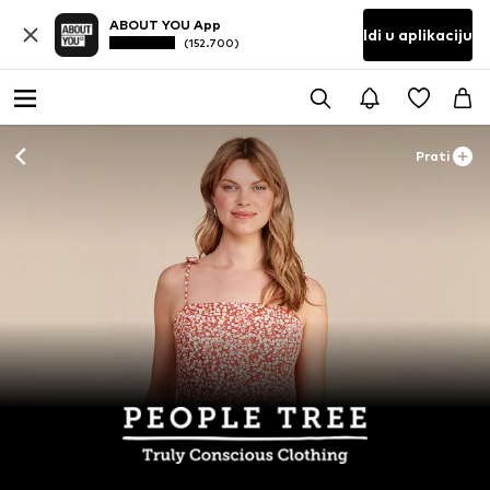
ABOUT YOU App
Idi u aplikaciju
(152.700)
Prati