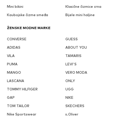
Mini bikini
Klasične čizmice crna
Kaubojske čizme smeđa
Bijele mini haljine
ŽENSKE MODNE MARKE
CONVERSE
GUESS
ADIDAS
ABOUT YOU
VILA
TAMARIS
PUMA
LEVI'S
MANGO
VERO MODA
LASCANA
ONLY
TOMMY HILFIGER
UGG
GAP
NIKE
TOM TAILOR
SKECHERS
Nike Sportswear
s.Oliver