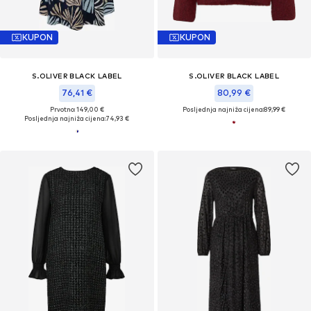
KUPON
KUPON
S.OLIVER BLACK LABEL
S.OLIVER BLACK LABEL
76,41 €
80,99 €
Prvotno: 149,00 €
Posljednja najniža cijena:
89,99 €
Posljednja najniža cijena:
74,93 €