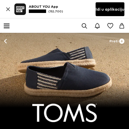
ABOUT YOU App
Idi u aplikaciju
(152.700)
Prati