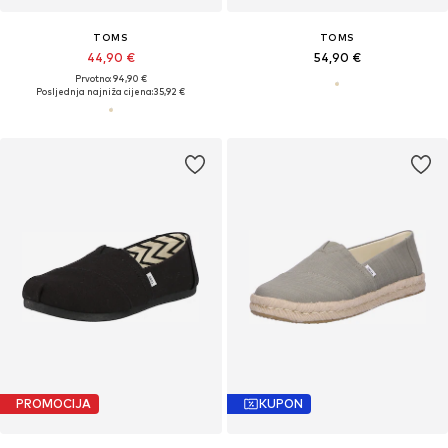
TOMS
TOMS
44,90 €
54,90 €
Prvotno: 94,90 €
Posljednja najniža cijena:
35,92 €
PROMOCIJA
KUPON