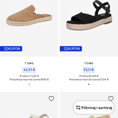
KUPON
KUPON
TOMS
TOMS
44,91 €
52,11 €
Prvotno: 74,90 €
Prvotno: 84,90 €
Posljednja najniža cijena:
39,92 €
Posljednja najniža cijena:
37,64 €
Filtriraj i sortiraj