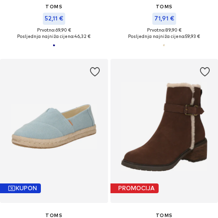
TOMS
TOMS
52,11 €
71,91 €
Prvotno: 69,90 €
Prvotno: 89,90 €
Posljednja najniža cijena:
46,32 €
Posljednja najniža cijena:
59,93 €
KUPON
PROMOCIJA
TOMS
TOMS