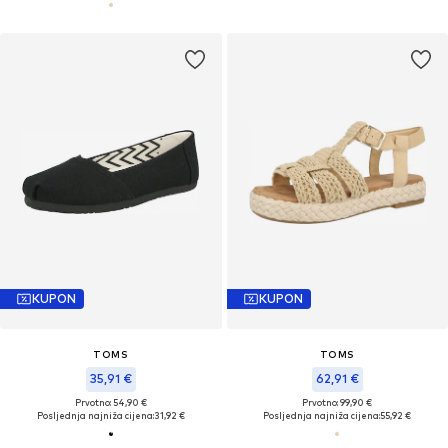
KUPON
KUPON
TOMS
TOMS
35,91 €
62,91 €
Prvotno: 54,90 €
Prvotno: 99,90 €
Posljednja najniža cijena:
31,92 €
Posljednja najniža cijena:
55,92 €