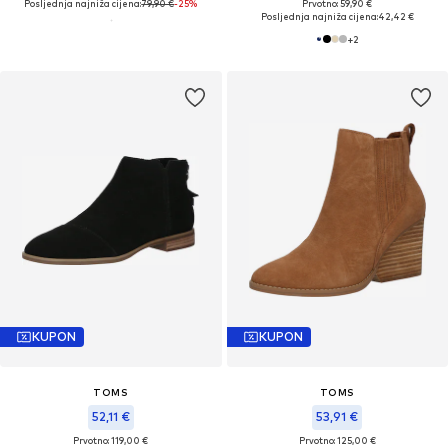
Posljednja najniža cijena:
79,90 €
-25%
Prvotno: 59,90 €
Posljednja najniža cijena:
42,42 €
+
2
KUPON
KUPON
TOMS
TOMS
52,11 €
53,91 €
Prvotno: 119,00 €
Prvotno: 125,00 €