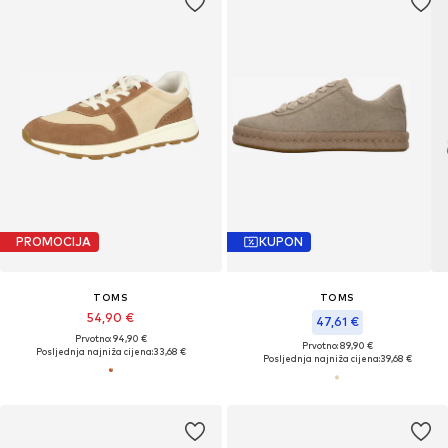
PROMOCIJA
KUPON
TOMS
TOMS
54,90 €
47,61 €
Prvotno: 94,90 €
Prvotno: 89,90 €
Posljednja najniža cijena:
33,68 €
Posljednja najniža cijena:
39,68 €