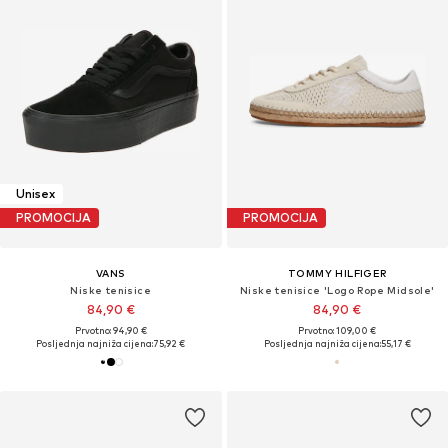
Unisex
PROMOCIJA
PROMOCIJA
VANS
TOMMY HILFIGER
Niske tenisice
Niske tenisice 'Logo Rope Midsole'
84,90 €
84,90 €
Prvotno: 94,90 €
Prvotno: 109,00 €
Posljednja najniža cijena:
75,92 €
Posljednja najniža cijena:
55,17 €