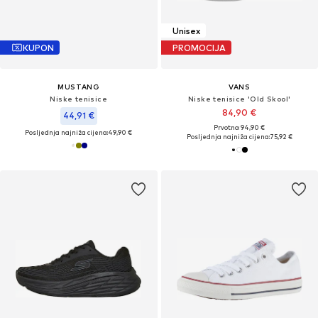
Unisex
KUPON
PROMOCIJA
MUSTANG
VANS
Niske tenisice
Niske tenisice 'Old Skool'
84,90 €
44,91 €
Prvotno: 94,90 €
Posljednja najniža cijena:
49,90 €
Posljednja najniža cijena:
75,92 €