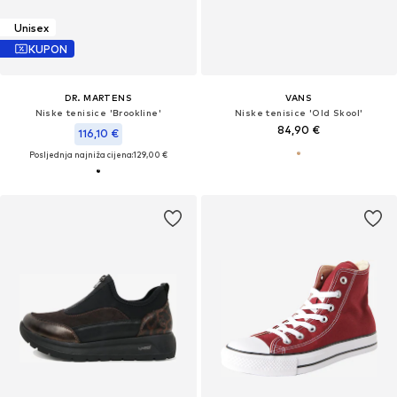
Unisex
KUPON
DR. MARTENS
VANS
Niske tenisice 'Brookline'
Niske tenisice 'Old Skool'
84,90 €
116,10 €
Posljednja najniža cijena:
129,00 €