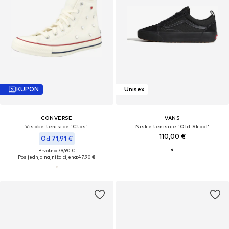
KUPON
Unisex
CONVERSE
VANS
Visoke tenisice 'Ctas'
Niske tenisice 'Old Skool'
110,00 €
Od 71,91 €
Prvotno: 79,90 €
Posljednja najniža cijena:
47,90 €