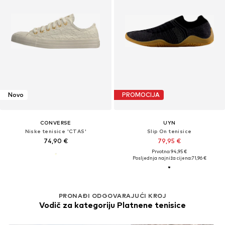
Novo
PROMOCIJA
CONVERSE
UYN
Niske tenisice 'CTAS'
Slip On tenisice
74,90 €
79,95 €
Prvotno: 94,95 €
Posljednja najniža cijena:
71,96 €
PRONAĐI ODGOVARAJUĆI KROJ
Vodič za kategoriju Platnene tenisice