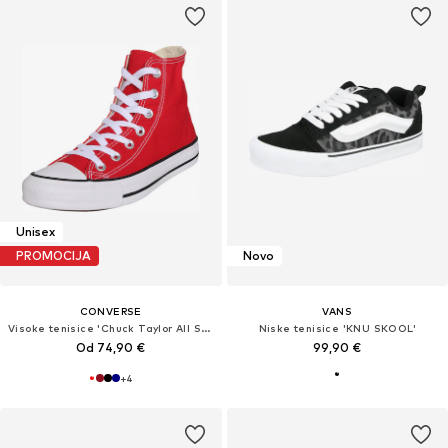
Unisex
PROMOCIJA
Novo
CONVERSE
VANS
Visoke tenisice 'Chuck Taylor All Star'
Niske tenisice 'KNU SKOOL'
Od 74,90 €
99,90 €
+
4