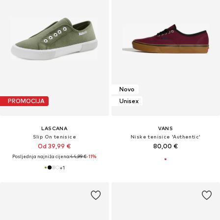
Novo
PROMOCIJA
Unisex
LASCANA
VANS
Slip On tenisice
Niske tenisice 'Authentic'
Od 39,99 €
80,00 €
Posljednja najniža cijena:
44,99 €
-11%
+
1