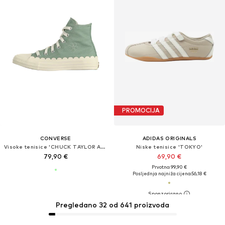
PROMOCIJA
CONVERSE
ADIDAS ORIGINALS
Visoke tenisice 'CHUCK TAYLOR ALL STAR'
Niske tenisice 'TOKYO'
79,90 €
69,90 €
Prvotno: 99,90 €
Posljednja najniža cijena:
56,18 €
Pregledano 32 od 641 proizvoda