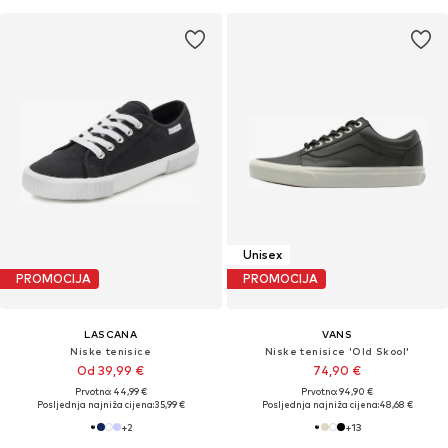
Unisex
PROMOCIJA
PROMOCIJA
LASCANA
VANS
Niske tenisice
Niske tenisice 'Old Skool'
Od 39,99 €
74,90 €
Prvotno: 44,99 €
Prvotno: 94,90 €
Posljednja najniža cijena:
35,99 €
Posljednja najniža cijena:
48,68 €
+
2
+
13