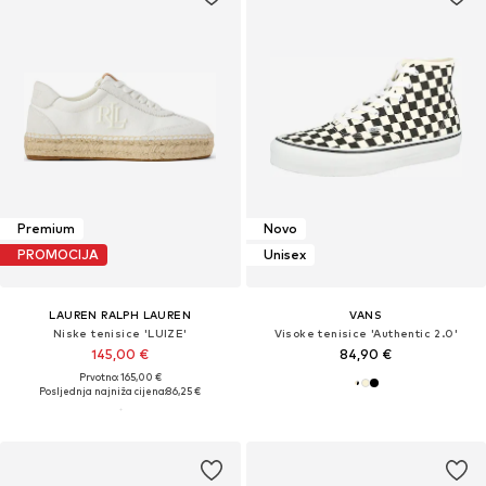
Premium
Novo
PROMOCIJA
Unisex
LAUREN RALPH LAUREN
VANS
Niske tenisice 'LUIZE'
Visoke tenisice 'Authentic 2.0'
145,00 €
84,90 €
Prvotno: 165,00 €
Posljednja najniža cijena:
86,25 €