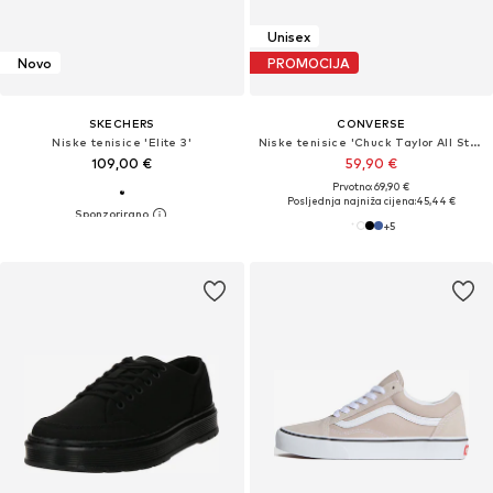
Unisex
Novo
PROMOCIJA
SKECHERS
CONVERSE
Niske tenisice 'Elite 3'
Niske tenisice 'Chuck Taylor All Star Classic'
109,00 €
59,90 €
Prvotno: 69,90 €
Posljednja najniža cijena:
45,44 €
+
5