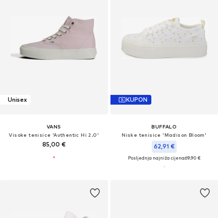
Unisex
KUPON
VANS
BUFFALO
Visoke tenisice 'Authentic Hi 2.0'
Niske tenisice 'Madison Bloom'
85,00 €
62,91 €
Posljednja najniža cijena:
69,90 €