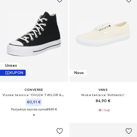
Unisex
KUPON
Novo
CONVERSE
VANS
Visoke tenisice 'CHUCK TAYLOR ALL STAR LIFT PLATFORM WIDE WIDTH'
Niske tenisice 'Authentic'
84,90 €
80,91 €
Posljednja najniža cijena:
89,90 €
+
2