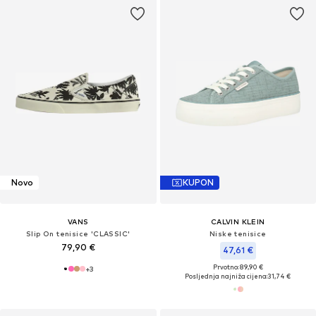
Novo
KUPON
VANS
CALVIN KLEIN
Slip On tenisice 'CLASSIC'
Niske tenisice
79,90 €
47,61 €
Prvotno: 89,90 €
+
3
Posljednja najniža cijena:
31,74 €