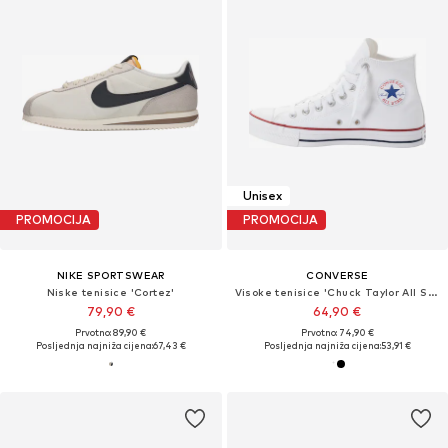
Unisex
PROMOCIJA
PROMOCIJA
NIKE SPORTSWEAR
CONVERSE
Niske tenisice 'Cortez'
Visoke tenisice 'Chuck Taylor All Star'
79,90 €
64,90 €
Prvotno: 89,90 €
Prvotno: 74,90 €
Posljednja najniža cijena:
67,43 €
Posljednja najniža cijena:
53,91 €