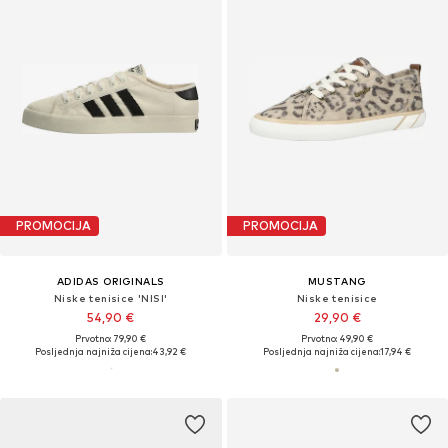
PROMOCIJA
PROMOCIJA
ADIDAS ORIGINALS
MUSTANG
Niske tenisice 'NISI'
Niske tenisice
54,90 €
29,90 €
Prvotno: 79,90 €
Prvotno: 49,90 €
Posljednja najniža cijena:
43,92 €
Posljednja najniža cijena:
17,94 €