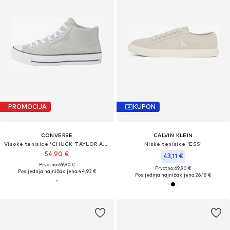
PROMOCIJA
KUPON
CONVERSE
CALVIN KLEIN
Visoke tenisice 'CHUCK TAYLOR ALL STAR MALDEN STREET'
Niske tenisice 'ESS'
54,90 €
43,11 €
Prvotno: 69,90 €
Prvotno: 69,90 €
Posljednja najniža cijena:
44,93 €
Posljednja najniža cijena:
26,18 €