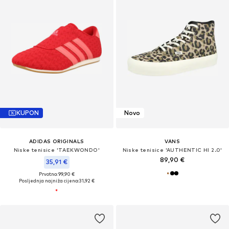
KUPON
Novo
ADIDAS ORIGINALS
VANS
Niske tenisice 'TAEKWONDO'
Niske tenisice 'AUTHENTIC HI 2.0'
89,90 €
35,91 €
Prvotno: 99,90 €
Posljednja najniža cijena:
31,92 €