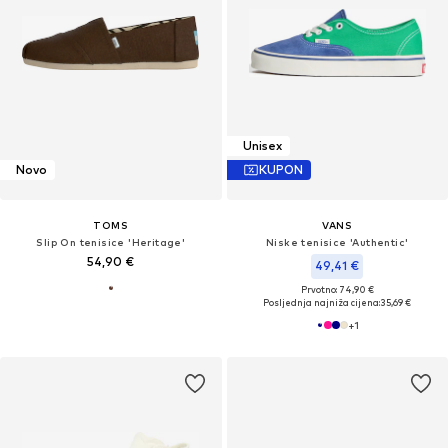
Unisex
Novo
KUPON
TOMS
VANS
Slip On tenisice 'Heritage'
Niske tenisice 'Authentic'
54,90 €
49,41 €
Prvotno: 74,90 €
Posljednja najniža cijena:
35,69 €
+
1