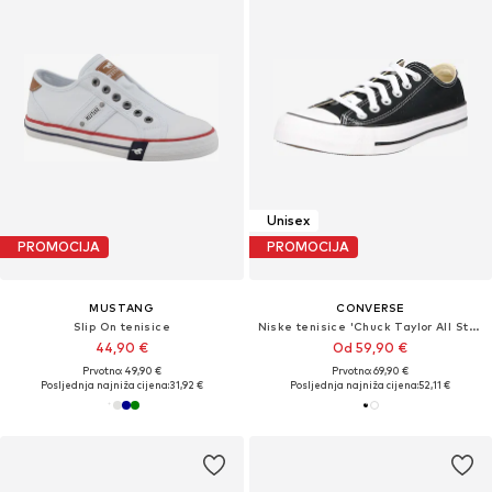
Unisex
PROMOCIJA
PROMOCIJA
MUSTANG
CONVERSE
Slip On tenisice
Niske tenisice 'Chuck Taylor All Star'
44,90 €
Od 59,90 €
Prvotno: 49,90 €
Prvotno: 69,90 €
Posljednja najniža cijena:
31,92 €
Posljednja najniža cijena:
52,11 €