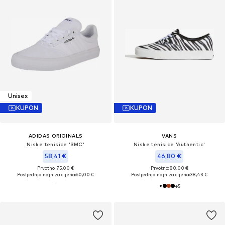
Unisex
KUPON
KUPON
ADIDAS ORIGINALS
VANS
Niske tenisice '3MC'
Niske tenisice 'Authentic'
58,41 €
46,80 €
Prvotno: 75,00 €
Prvotno: 80,00 €
Posljednja najniža cijena:
60,00 €
Posljednja najniža cijena:
38,43 €
+
5