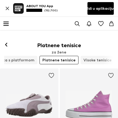
ABOUT YOU App
Idi u aplikaciju
(152.700)
Prati
Platnene tenisice
za žene
sica s platformom
Platnene tenisice
Visoke tenisice