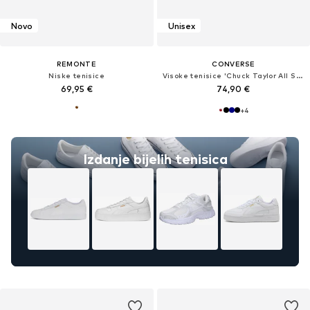
Novo
Unisex
REMONTE
CONVERSE
Niske tenisice
Visoke tenisice 'Chuck Taylor All Star'
69,95 €
74,90 €
+
4
Izdanje bijelih tenisica