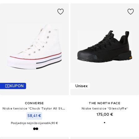
KUPON
Unisex
CONVERSE
THE NORTH FACE
Niske tenisice 'Chuck Taylor All Star'
Niske tenisice 'Glenclyffe'
175,00 €
58,41 €
Posljednja najniža cijena:
64,90 €