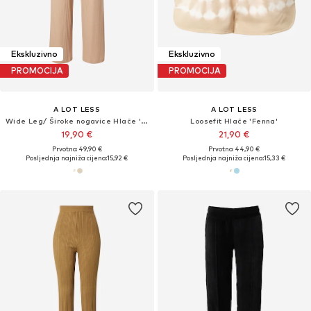
Ekskluzivno
Ekskluzivno
PROMOCIJA
PROMOCIJA
A LOT LESS
A LOT LESS
Wide Leg/ Široke nogavice Hlače 'Tamlyn'
Loosefit Hlače 'Fenna'
19,90 €
21,90 €
Prvotno: 49,90 €
Prvotno: 44,90 €
Posljednja najniža cijena:
15,92 €
Posljednja najniža cijena:
15,33 €