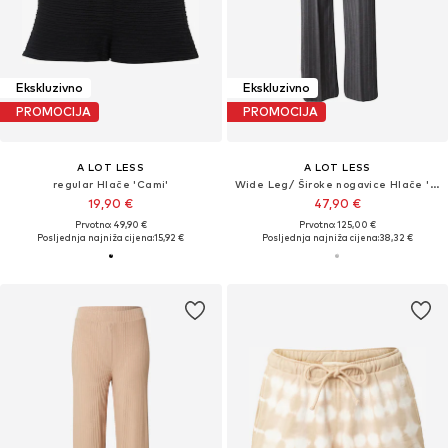
Ekskluzivno
Ekskluzivno
PROMOCIJA
PROMOCIJA
A LOT LESS
A LOT LESS
regular Hlače 'Cami'
Wide Leg/ Široke nogavice Hlače 'Stella'
19,90 €
47,90 €
Prvotno: 49,90 €
Prvotno: 125,00 €
Posljednja najniža cijena:
15,92 €
Posljednja najniža cijena:
38,32 €