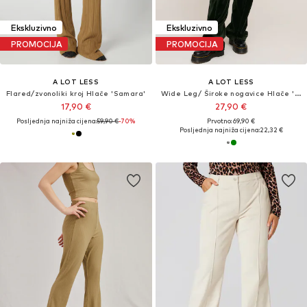
Ekskluzivno
Ekskluzivno
PROMOCIJA
PROMOCIJA
A LOT LESS
A LOT LESS
Flared/zvonoliki kroj Hlače 'Samara'
Wide Leg/ Široke nogavice Hlače 'Henriette Pants'
17,90 €
27,90 €
Posljednja najniža cijena:
59,90 €
-70%
Prvotno: 69,90 €
Posljednja najniža cijena:
22,32 €