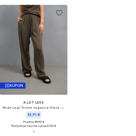
KUPON
A LOT LESS
Wide Leg/ Široke nogavice Hlače 'Johanna'
35,91 €
Prvotno: 99,90 €
Posljednja najniža cijena:
31,92 €