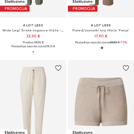
Ekskluzivno
Ekskluzivno
PROMOCIJA
PROMOCIJA
A LOT LESS
A LOT LESS
Wide Leg/ Široke nogavice Hlače 'Frauke'
Flared/zvonoliki kroj Hlače 'Fenja'
23,90 €
17,90 €
Prvotno: 59,90 €
Posljednja najniža cijena:
59,90 €
-70%
Posljednja najniža cijena:
19,12 €
Ekskluzivno
Ekskluzivno