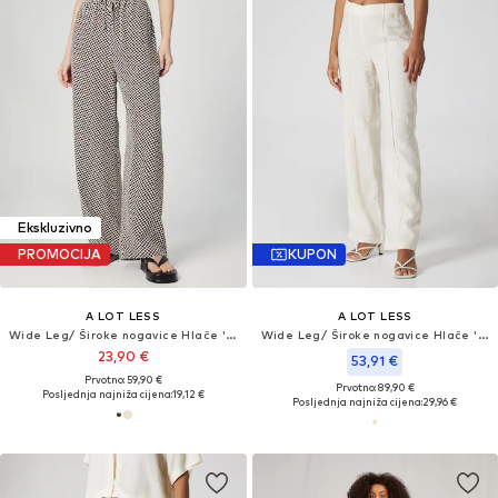
Ekskluzivno
PROMOCIJA
KUPON
A LOT LESS
A LOT LESS
Wide Leg/ Široke nogavice Hlače 'Leila'
Wide Leg/ Široke nogavice Hlače 'Philine'
23,90 €
53,91 €
Prvotno: 59,90 €
Prvotno: 89,90 €
Posljednja najniža cijena:
19,12 €
Posljednja najniža cijena:
29,96 €