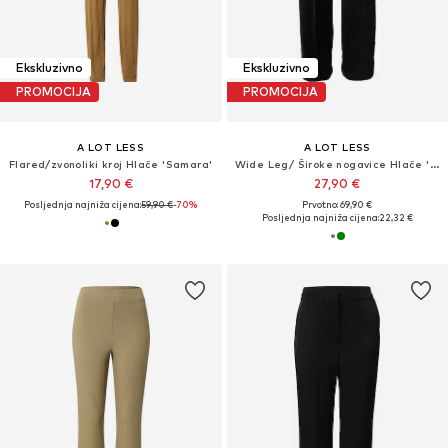
Ekskluzivno
Ekskluzivno
PROMOCIJA
PROMOCIJA
A LOT LESS
A LOT LESS
Flared/zvonoliki kroj Hlače 'Samara'
Wide Leg/ Široke nogavice Hlače 'Henriette Pants'
17,90 €
27,90 €
Posljednja najniža cijena:
59,90 €
-70%
Prvotno: 69,90 €
Posljednja najniža cijena:
22,32 €