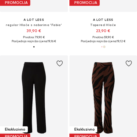
PROMOCIJA
PROMOCIJA
A LOT LESS
A LOT LESS
regular Hlače s naborima 'Fabia'
Tapered Hlače
39,90 €
23,90 €
Prvotno: 79,90 €
Prvotno: 59,90 €
Posljednja najniža cijena:
19,16 €
Posljednja najniža cijena:
19,12 €
Ekskluzivno
Ekskluzivno
PROMOCIJA
PROMOCIJA