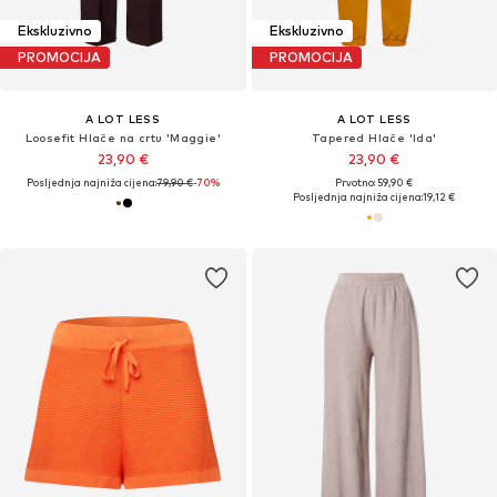
Ekskluzivno
Ekskluzivno
PROMOCIJA
PROMOCIJA
A LOT LESS
A LOT LESS
Loosefit Hlače na crtu 'Maggie'
Tapered Hlače 'Ida'
23,90 €
23,90 €
Posljednja najniža cijena:
79,90 €
-70%
Prvotno: 59,90 €
Posljednja najniža cijena:
19,12 €