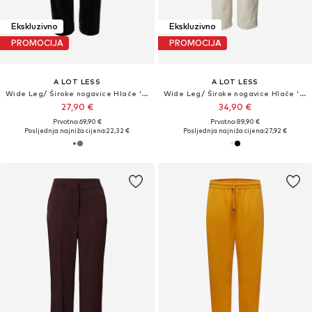
Ekskluzivno
Ekskluzivno
PROMOCIJA
PROMOCIJA
A LOT LESS
A LOT LESS
Wide Leg/ Široke nogavice Hlače 'Henriette'
Wide Leg/ Široke nogavice Hlače 'Frances'
27,90 €
34,90 €
Prvotno: 69,90 €
Prvotno: 89,90 €
Posljednja najniža cijena:
22,32 €
Posljednja najniža cijena:
27,92 €