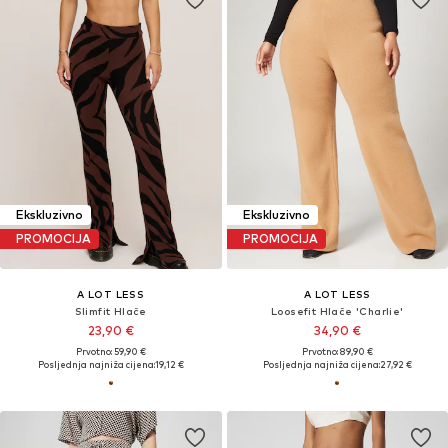
Ekskluzivno
Ekskluzivno
PROMOCIJA
PROMOCIJA
A LOT LESS
A LOT LESS
Slimfit Hlače
Loosefit Hlače 'Charlie'
23,90 €
34,90 €
Prvotno: 59,90 €
Prvotno: 89,90 €
Posljednja najniža cijena:
19,12 €
Posljednja najniža cijena:
27,92 €