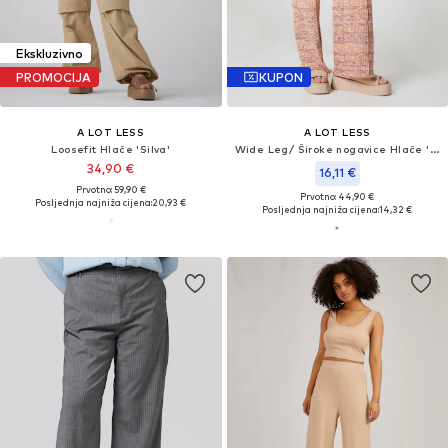
Ekskluzivno
PROMOCIJA
KUPON
A LOT LESS
A LOT LESS
Loosefit Hlače 'Silva'
Wide Leg/ Široke nogavice Hlače 'Leesha'
34,90 €
16,11 €
Prvotno: 59,90 €
Prvotno: 44,90 €
Posljednja najniža cijena:
20,93 €
Posljednja najniža cijena:
14,32 €