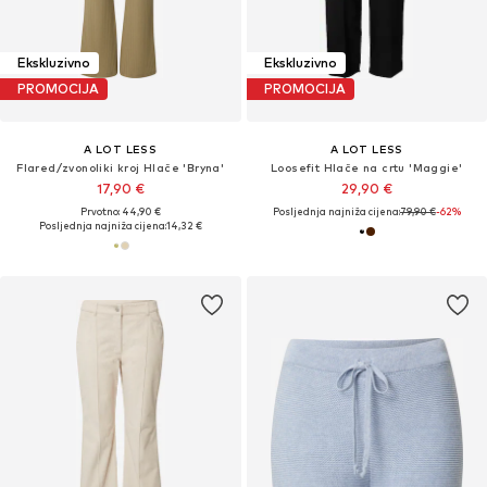
Ekskluzivno
Ekskluzivno
PROMOCIJA
PROMOCIJA
A LOT LESS
A LOT LESS
Flared/zvonoliki kroj Hlače 'Bryna'
Loosefit Hlače na crtu 'Maggie'
17,90 €
29,90 €
Prvotno: 44,90 €
Posljednja najniža cijena:
79,90 €
-62%
Posljednja najniža cijena:
14,32 €