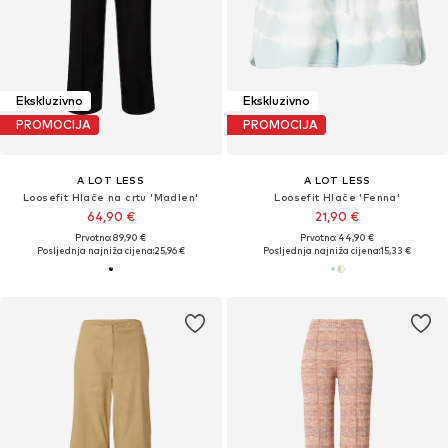
Ekskluzivno
Ekskluzivno
PROMOCIJA
PROMOCIJA
A LOT LESS
A LOT LESS
Loosefit Hlače na crtu 'Madlen'
Loosefit Hlače 'Fenna'
64,90 €
21,90 €
Prvotno: 89,90 €
Prvotno: 44,90 €
Posljednja najniža cijena:
25,96 €
Posljednja najniža cijena:
15,33 €