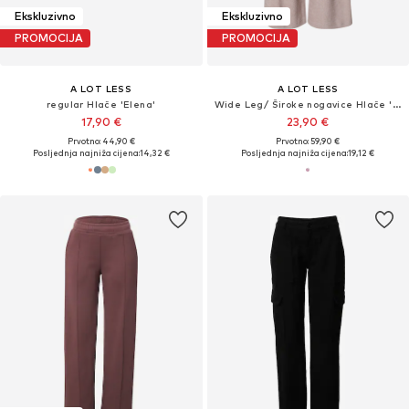
Ekskluzivno
Ekskluzivno
PROMOCIJA
PROMOCIJA
A LOT LESS
A LOT LESS
regular Hlače 'Elena'
Wide Leg/ Široke nogavice Hlače 'Elsa'
17,90 €
23,90 €
Prvotno: 44,90 €
Prvotno: 59,90 €
Posljednja najniža cijena:
14,32 €
Posljednja najniža cijena:
19,12 €