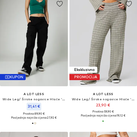
Ekskluzivno
KUPON
PROMOCIJA
A LOT LESS
A LOT LESS
Wide Leg/ Široke nogavice Hlače 'Frances'
Wide Leg/ Široke nogavice Hlače 'Frauke'
23,90 €
31,41 €
Prvotno: 59,90 €
Prvotno: 89,90 €
Posljednja najniža cijena:
19,12 €
Posljednja najniža cijena:
27,92 €