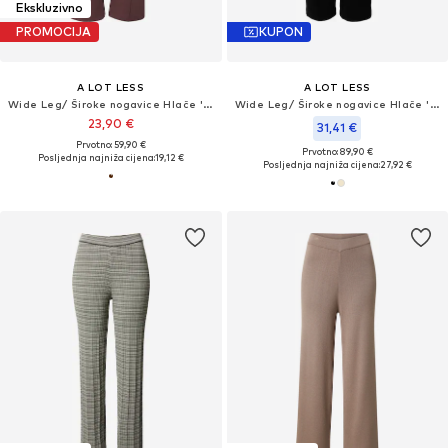
Ekskluzivno
PROMOCIJA
KUPON
A LOT LESS
A LOT LESS
Wide Leg/ Široke nogavice Hlače 'Evie'
Wide Leg/ Široke nogavice Hlače 'Frances'
23,90 €
31,41 €
Prvotno: 59,90 €
Prvotno: 89,90 €
Posljednja najniža cijena:
19,12 €
Posljednja najniža cijena:
27,92 €