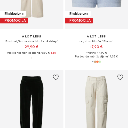
Ekskluzivno
Ekskluzivno
PROMOCIJA
PROMOCIJA
A LOT LESS
A LOT LESS
Bootcut/trapezice Hlače 'Ashley'
regular Hlače 'Elena'
29,90 €
17,90 €
Posljednja najniža cijena:
79,90 €
-62%
Prvotno: 44,90 €
Posljednja najniža cijena:
14,32 €