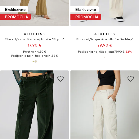
Ekskluzivno
Ekskluzivno
PROMOCIJA
PROMOCIJA
A LOT LESS
A LOT LESS
Flared/zvonoliki kroj Hlače 'Bryna'
Bootcut/trapezice Hlače 'Ashley'
17,90 €
29,90 €
Prvotno: 44,90 €
Posljednja najniža cijena:
79,90 €
-62%
Posljednja najniža cijena:
14,32 €