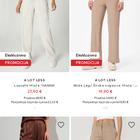
Ekskluzivno
Ekskluzivno
PROMOCIJA
PROMOCIJA
A LOT LESS
A LOT LESS
Loosefit Hlače 'HANNA'
Wide Leg/ Široke nogavice Hlače 'Tamlyn'
27,90 €
19,90 €
Prvotno: 69,90 €
Prvotno: 49,90 €
Posljednja najniža cijena:
22,32 €
Posljednja najniža cijena:
15,92 €