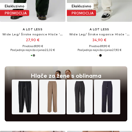
Ekskluzivno
Ekskluzivno
PROMOCIJA
PROMOCIJA
A LOT LESS
A LOT LESS
Wide Leg/ Široke nogavice Hlače 'Henriette'
Wide Leg/ Široke nogavice Hlače 'Frances'
27,90 €
34,90 €
Prvotno: 69,90 €
Prvotno: 89,90 €
Posljednja najniža cijena:
22,32 €
Posljednja najniža cijena:
27,92 €
Hlače za žene s oblinama