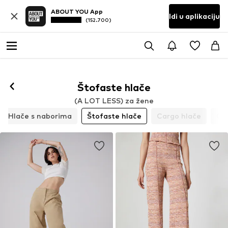
ABOUT YOU App
Idi u aplikaciju
(152.700)
Prati
Štofaste hlače
(A LOT LESS) za žene
Hlače s naborima
Štofaste hlače
Cargo hlače
Ch