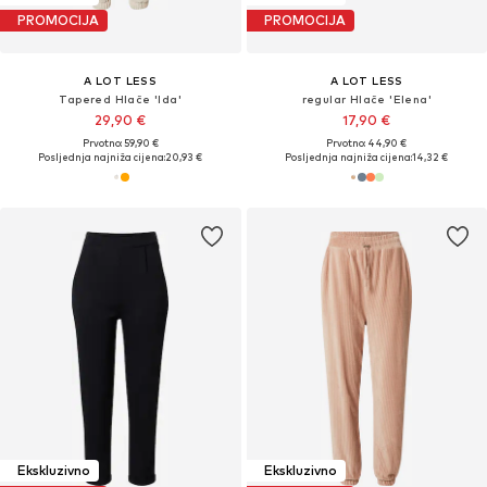
PROMOCIJA
PROMOCIJA
A LOT LESS
A LOT LESS
Tapered Hlače 'Ida'
regular Hlače 'Elena'
29,90 €
17,90 €
Prvotno: 59,90 €
Prvotno: 44,90 €
Posljednja najniža cijena:
20,93 €
Posljednja najniža cijena:
14,32 €
Ekskluzivno
Ekskluzivno