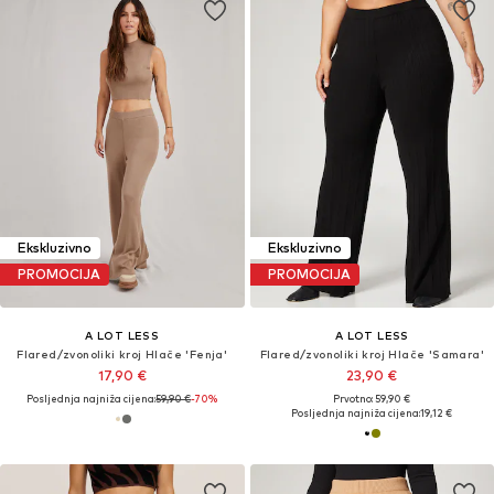
Ekskluzivno
Ekskluzivno
PROMOCIJA
PROMOCIJA
A LOT LESS
A LOT LESS
Flared/zvonoliki kroj Hlače 'Fenja'
Flared/zvonoliki kroj Hlače 'Samara'
17,90 €
23,90 €
Posljednja najniža cijena:
59,90 €
-70%
Prvotno: 59,90 €
Posljednja najniža cijena:
19,12 €