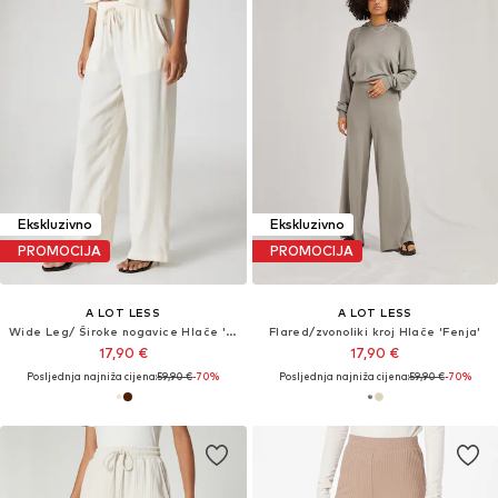
Ekskluzivno
Ekskluzivno
PROMOCIJA
PROMOCIJA
A LOT LESS
A LOT LESS
Wide Leg/ Široke nogavice Hlače 'Leila'
Flared/zvonoliki kroj Hlače 'Fenja'
17,90 €
17,90 €
Posljednja najniža cijena:
59,90 €
-70%
Posljednja najniža cijena:
59,90 €
-70%