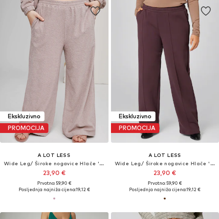
Ekskluzivno
Ekskluzivno
PROMOCIJA
PROMOCIJA
A LOT LESS
A LOT LESS
Wide Leg/ Široke nogavice Hlače 'Elsa'
Wide Leg/ Široke nogavice Hlače 'Evie'
23,90 €
23,90 €
Prvotno: 59,90 €
Prvotno: 59,90 €
Posljednja najniža cijena:
19,12 €
Posljednja najniža cijena:
19,12 €