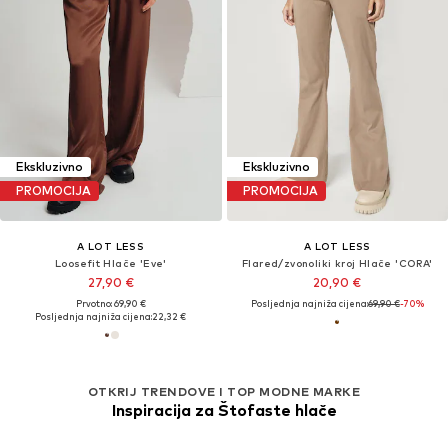
Ekskluzivno
Ekskluzivno
PROMOCIJA
PROMOCIJA
A LOT LESS
A LOT LESS
Loosefit Hlače 'Eve'
Flared/zvonoliki kroj Hlače 'CORA'
27,90 €
20,90 €
Prvotno: 69,90 €
Posljednja najniža cijena:
69,90 €
-70%
Posljednja najniža cijena:
22,32 €
OTKRIJ TRENDOVE I TOP MODNE MARKE
Inspiracija za Štofaste hlače