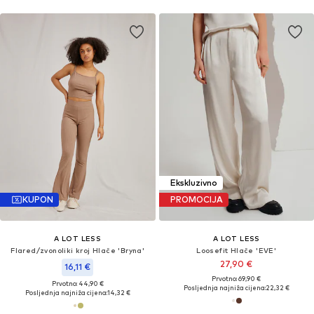
Ekskluzivno
KUPON
PROMOCIJA
A LOT LESS
A LOT LESS
Flared/zvonoliki kroj Hlače 'Bryna'
Loosefit Hlače 'EVE'
27,90 €
16,11 €
Prvotno: 69,90 €
Prvotno: 44,90 €
Posljednja najniža cijena:
22,32 €
Posljednja najniža cijena:
14,32 €