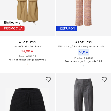
Ekskluzivno
PROMOCIJA
KUPON
A LOT LESS
A LOT LESS
Loosefit Hlače 'Silva'
Wide Leg/ Široke nogavice Hlače 'Leesha'
34,90 €
16,11 €
Prvotno: 59,90 €
Prvotno: 44,90 €
Posljednja najniža cijena:
20,93 €
Posljednja najniža cijena:
14,32 €