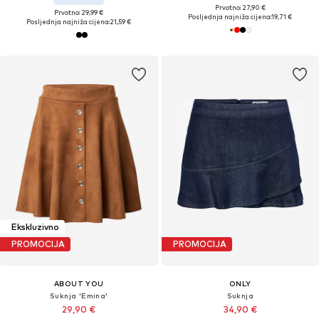
Prvotno: 27,90 €
Prvotno: 29,99 €
Posljednja najniža cijena:
19,71 €
Posljednja najniža cijena:
21,59 €
Ekskluzivno
PROMOCIJA
PROMOCIJA
ABOUT YOU
ONLY
Suknja 'Emina'
Suknja
29,90 €
34,90 €