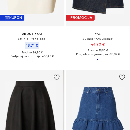
KUPON
PROMOCIJA
ABOUT YOU
YAS
Suknja 'Penelope'
Suknja 'YASLisana'
44,90 €
19,71 €
Prvotno: 59,90 €
Prvotno: 24,90 €
Posljednja najniža cijena:
38,32 €
Posljednja najniža cijena:
16,43 €