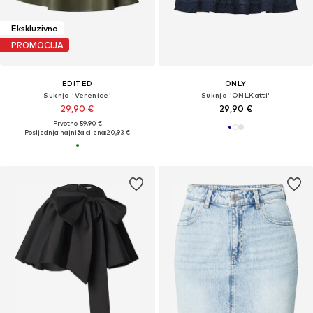
Ekskluzivno
PROMOCIJA
EDITED
ONLY
Suknja 'Verenice'
Suknja 'ONLKatti'
29,90 €
29,90 €
Prvotno: 59,90 €
Posljednja najniža cijena:
20,93 €