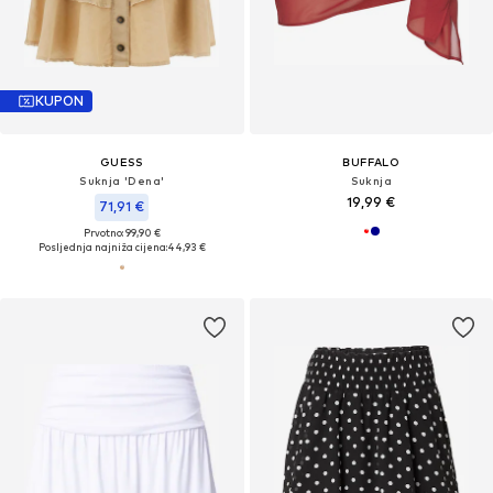
KUPON
GUESS
BUFFALO
Suknja 'Dena'
Suknja
19,99 €
71,91 €
Prvotno: 99,90 €
Posljednja najniža cijena:
44,93 €