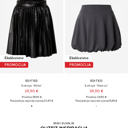
Ekskluzivno
Ekskluzivno
PROMOCIJA
PROMOCIJA
EDITED
EDITED
Suknja 'Alita'
Suknja 'Nancy'
29,90 €
39,90 €
Prvotno: 59,90 €
Prvotno: 49,90 €
Posljednja najniža cijena:
20,93 €
Posljednja najniža cijena:
15,96 €
MINI SUKNJE