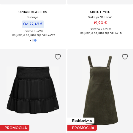
URBAN CLASSICS
ABOUT YOU
Suknja
Suknja 'Dilara'
19,90 €
Od 22,49 €
Prvotno: 24,90 €
Prvotno: 35,99 €
Posljednja najniža cijena:
17,91 €
Posljednja najniža cijena:
24,99 €
Ekskluzivno
PROMOCIJA
PROMOCIJA