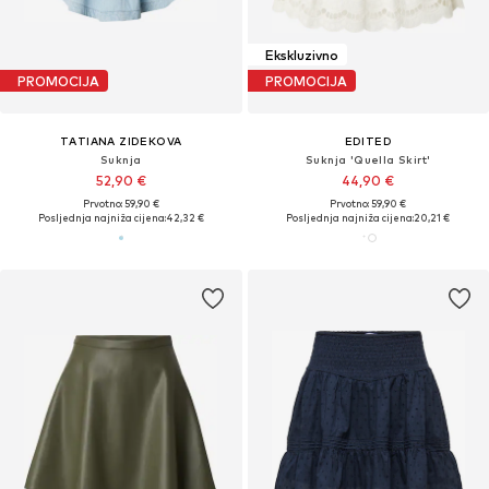
Ekskluzivno
PROMOCIJA
PROMOCIJA
TATIANA ZIDEKOVA
EDITED
Suknja
Suknja 'Quella Skirt'
52,90 €
44,90 €
Prvotno: 59,90 €
Prvotno: 59,90 €
Posljednja najniža cijena:
42,32 €
Posljednja najniža cijena:
20,21 €