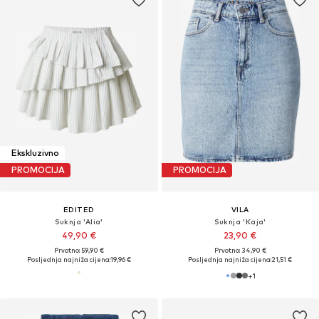
Ekskluzivno
PROMOCIJA
PROMOCIJA
EDITED
VILA
Suknja 'Alia'
Suknja 'Kaja'
49,90 €
23,90 €
Prvotno: 59,90 €
Prvotno: 34,90 €
Posljednja najniža cijena:
19,96 €
Posljednja najniža cijena:
21,51 €
+
1