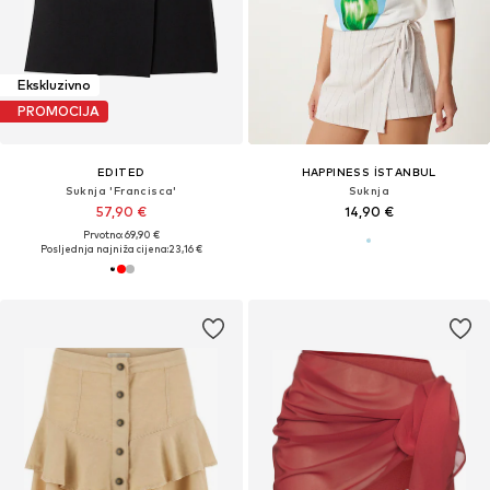
Ekskluzivno
PROMOCIJA
EDITED
HAPPINESS İSTANBUL
Suknja 'Francisca'
Suknja
57,90 €
14,90 €
Prvotno: 69,90 €
Posljednja najniža cijena:
23,16 €