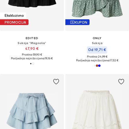
Ekskluzivno
PROMOCIJA
KUPON
EDITED
ONLY
Suknja 'Magnolia'
Suknja
47,90 €
Od 19,71 €
Prvotno: 59,90 €
Prvotno: 24,99 €
Posljednja najniža cijena:
19,16 €
Posljednja najniža cijena:
17,52 €