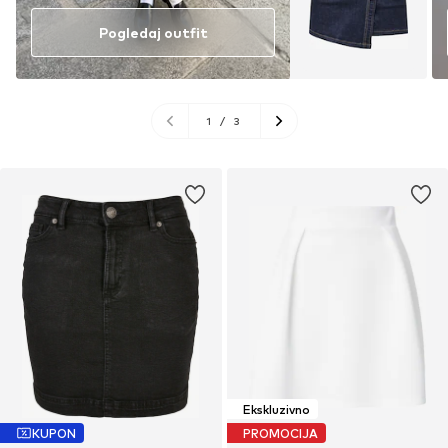
Pogledaj outfit
1
/
3
Ekskluzivno
KUPON
PROMOCIJA