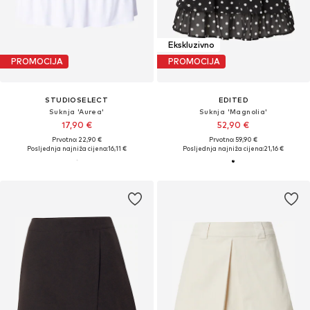
Ekskluzivno
PROMOCIJA
PROMOCIJA
STUDIOSELECT
EDITED
Suknja 'Aurea'
Suknja 'Magnolia'
17,90 €
52,90 €
Prvotno: 22,90 €
Prvotno: 59,90 €
Posljednja najniža cijena:
16,11 €
Posljednja najniža cijena:
21,16 €