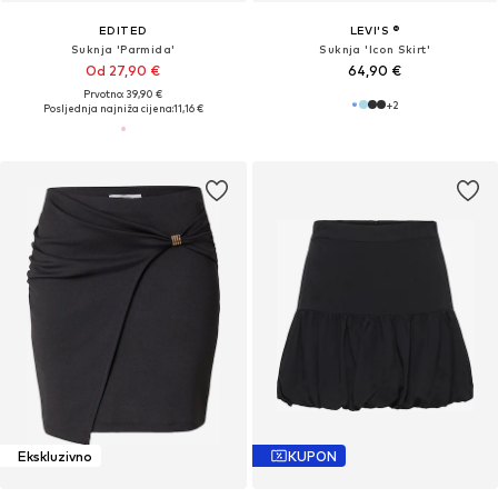
EDITED
LEVI'S ®
Suknja 'Parmida'
Suknja 'Icon Skirt'
Od 27,90 €
64,90 €
Prvotno: 39,90 €
+
2
Posljednja najniža cijena:
11,16 €
Ekskluzivno
KUPON