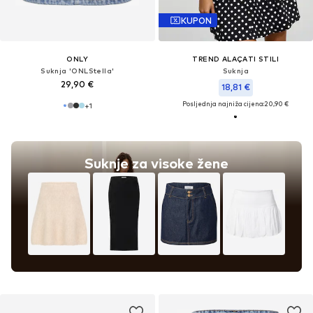
KUPON
ONLY
TREND ALAÇATI STILI
Suknja 'ONLStella'
Suknja
29,90 €
18,81 €
Posljednja najniža cijena:
20,90 €
+
1
Suknje za visoke žene