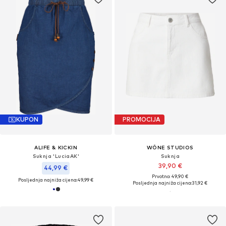
KUPON
PROMOCIJA
ALIFE & KICKIN
WÔNE STUDIOS
Suknja 'LuciaAK'
Suknja
39,90 €
44,99 €
Prvotno: 49,90 €
Posljednja najniža cijena:
49,99 €
Posljednja najniža cijena:
31,92 €