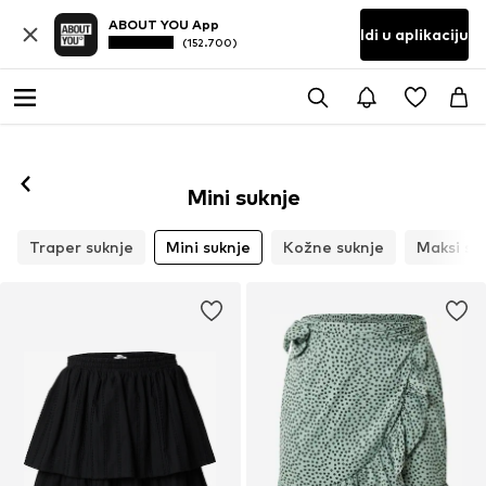
ABOUT YOU App
Idi u aplikaciju
(152.700)
Mini suknje
Traper suknje
Mini suknje
Kožne suknje
Maksi su