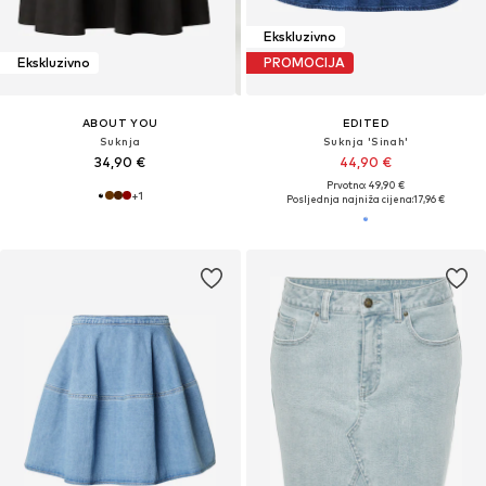
Ekskluzivno
Ekskluzivno
PROMOCIJA
ABOUT YOU
EDITED
Suknja
Suknja 'Sinah'
34,90 €
44,90 €
Prvotno: 49,90 €
+
1
Posljednja najniža cijena:
17,96 €