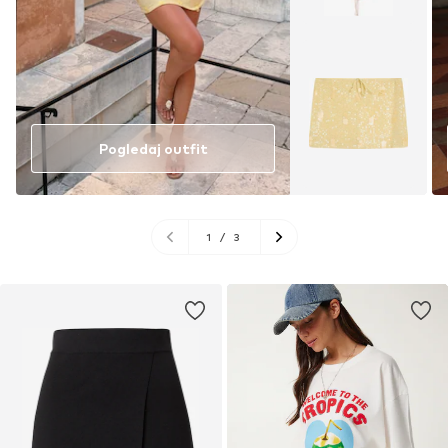
Pogledaj outfit
1
/
3