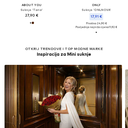
ABOUT YOU
ONLY
Suknja 'Taria'
Suknja 'ONLNOVA'
27,90 €
17,91 €
Prvotno: 24,90 €
Posljednja najniža cijena:
11,92 €
OTKRIJ TRENDOVE I TOP MODNE MARKE
Inspiracija za Mini suknje