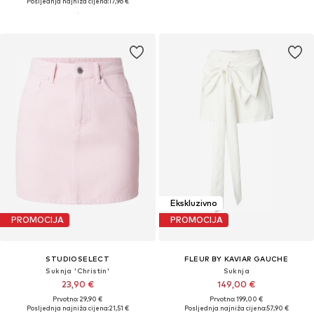
Posljednja najniža cijena:
17,96 €
Ekskluzivno
PROMOCIJA
PROMOCIJA
STUDIOSELECT
FLEUR BY KAVIAR GAUCHE
Suknja 'Christin'
Suknja
23,90 €
149,00 €
Prvotno: 29,90 €
Prvotno: 199,00 €
Posljednja najniža cijena:
21,51 €
Posljednja najniža cijena:
57,90 €