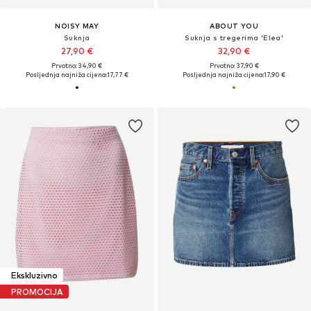
NOISY MAY
ABOUT YOU
Suknja
Suknja s tregerima 'Elea'
27,90 €
32,90 €
Prvotno: 34,90 €
Prvotno: 37,90 €
Posljednja najniža cijena:
17,77 €
Posljednja najniža cijena:
17,90 €
Ekskluzivno
PROMOCIJA