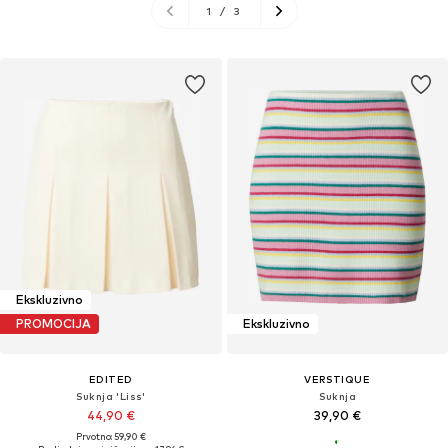
1
/
3
Ekskluzivno
PROMOCIJA
Ekskluzivno
EDITED
VERSTIQUE
Suknja 'Liss'
Suknja
44,90 €
39,90 €
Prvotno: 59,90 €