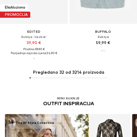
Ekskluzivno
PROMOCIJA
EDITED
BUFFALO
Suknja 'Jackie'
Suknja
39,90 €
59,99 €
Prvotno: 59,90 €
Posljednja najniža cijena:
34,90 €
Pregledano 32 od 3214 proizvoda
MINI SUKNJE
OUTFIT INSPIRACIJA
The AY Style Collective