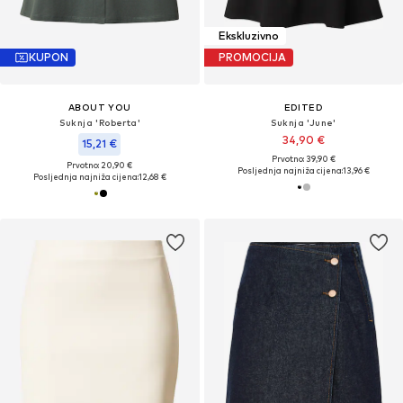
Ekskluzivno
KUPON
PROMOCIJA
ABOUT YOU
EDITED
Suknja 'Roberta'
Suknja 'June'
34,90 €
15,21 €
Prvotno: 39,90 €
Prvotno: 20,90 €
Posljednja najniža cijena:
13,96 €
Posljednja najniža cijena:
12,68 €