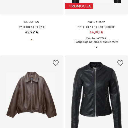
PROMOCIJA
BERSHKA
NOISY MAY
Prijelazna jakna
Prijelazna jakna 'Rebel'
45,99 €
44,90 €
Prvotno: 49,99 €
Posljednja najniža cijena:
34,90 €