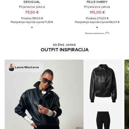
DESIGUAL
FELIX HARDY
Prijelazna jakna
Prijelazna jakna
79,50 €
195,00 €
Prvotno: 159,00 €
Prvotno: 275,00 €
Posljednja najniža cijena:
71,55 €
Posljednja najniža cijena:
156,00 €
KOŽNE JAKNE
OUTFIT INSPIRACIJA
Laura Wontorra