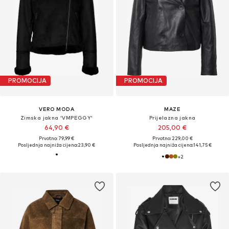
PROMOCIJA
PROMOCIJA
VERO MODA
MAZE
Zimska jakna 'VMPEGGY'
Prijelazna jakna
64,90 €
205,00 €
Prvotno: 79,99 €
Prvotno: 229,00 €
Posljednja najniža cijena:
23,90 €
Posljednja najniža cijena:
141,75 €
+
2