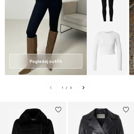
Pogledaj outfit
1
/
3