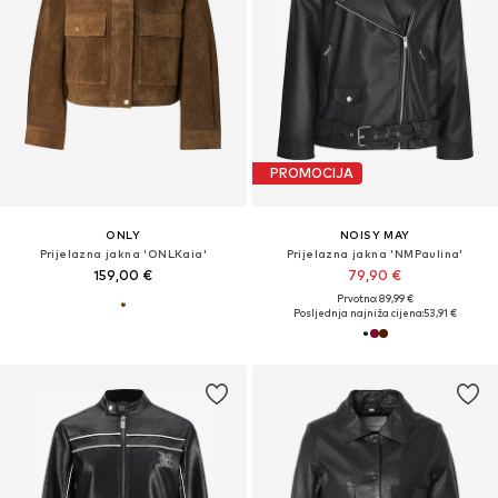
PROMOCIJA
ONLY
NOISY MAY
Prijelazna jakna 'ONLKaia'
Prijelazna jakna 'NMPaulina'
159,00 €
79,90 €
Prvotno: 89,99 €
Posljednja najniža cijena:
53,91 €