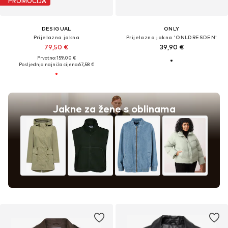
PROMOCIJA
DESIGUAL
ONLY
Prijelazna jakna
Prijelazna jakna 'ONLDRESDEN'
79,50 €
39,90 €
Prvotno: 159,00 €
Posljednja najniža cijena:
67,58 €
Jakne za žene s oblinama