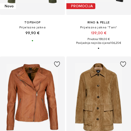
Novo
PROMOCIJA
TOPSHOP
RINO & PELLE
Prijelazna jakna
Prijelazna jakna 'Torri'
99,90 €
139,00 €
Prvotno: 159,00 €
Posljednja najniža cijena:
106,25 €