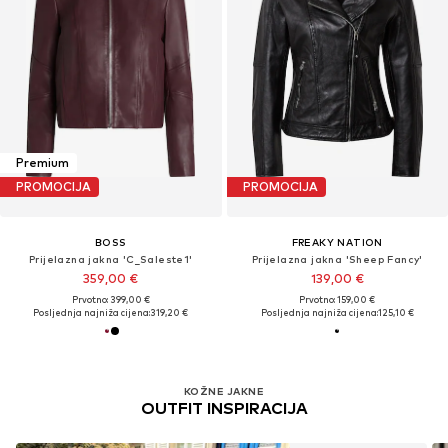
Premium
PROMOCIJA
PROMOCIJA
BOSS
FREAKY NATION
Prijelazna jakna 'C_Saleste1'
Prijelazna jakna 'Sheep Fancy'
359,00 €
139,00 €
Prvotno: 399,00 €
Prvotno: 159,00 €
Posljednja najniža cijena:
319,20 €
Posljednja najniža cijena:
125,10 €
KOŽNE JAKNE
OUTFIT INSPIRACIJA