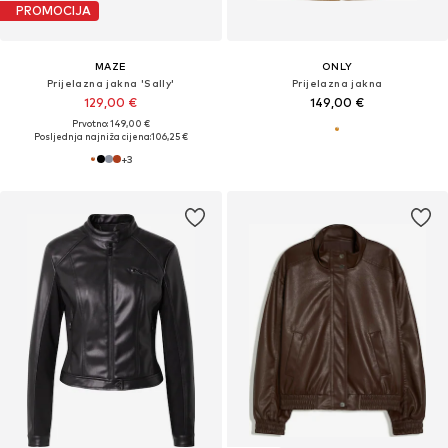
PROMOCIJA
MAZE
ONLY
Prijelazna jakna 'Sally'
Prijelazna jakna
129,00 €
149,00 €
Prvotno: 149,00 €
Posljednja najniža cijena:
106,25 €
+
3