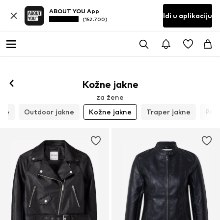
ABOUT YOU App
Idi u aplikaciju
(152.700)
Kožne jakne
za žene
kne
Outdoor jakne
Kožne jakne
Traper jakne
Prsl