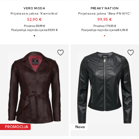
VERO MODA
FREAKY NATION
Prijelazna jakna 'Kerriultra'
Prijelazna jakna 'Bea-FN NYC'
52,90 €
99,95 €
Prvotno: 59,99 €
Prvotno: 179,95 €
Posljednja najniža cijena:
39,90 €
Posljednja najniža cijena:
84,96 €
PROMOCIJA
Novo