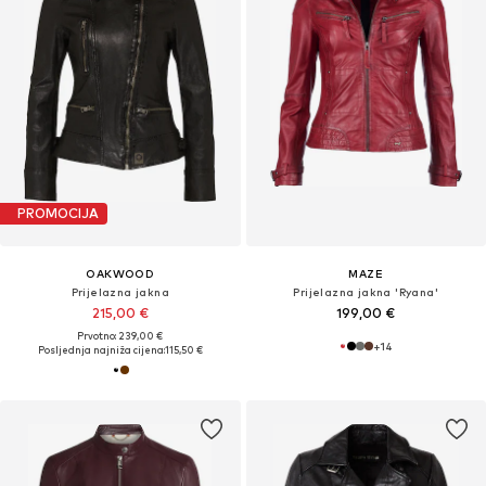
PROMOCIJA
OAKWOOD
MAZE
Prijelazna jakna
Prijelazna jakna 'Ryana'
215,00 €
199,00 €
Prvotno: 239,00 €
+
14
Posljednja najniža cijena:
115,50 €