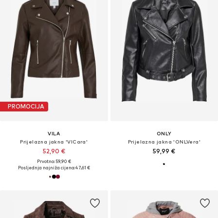
PROMOCIJA
VILA
ONLY
Prijelazna jakna 'VICara'
Prijelazna jakna 'ONLVera'
52,90 €
59,99 €
Prvotno: 59,90 €
Posljednja najniža cijena:
47,61 €