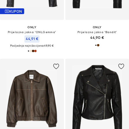
KUPON
ONLY
ONLY
Prijelazna jakna 'ONLGemma'
Prijelazna jakna 'Bandit'
44,90 €
44,91 €
Posljednja najniža cijena:
49,90 €