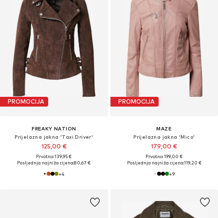
PROMOCIJA
PROMOCIJA
FREAKY NATION
MAZE
Prijelazna jakna 'Taxi Driver'
Prijelazna jakna 'Mico'
125,00 €
179,00 €
Prvotno: 139,95 €
Prvotno: 199,00 €
Posljednja najniža cijena:
80,67 €
Posljednja najniža cijena:
119,20 €
+
4
+
9