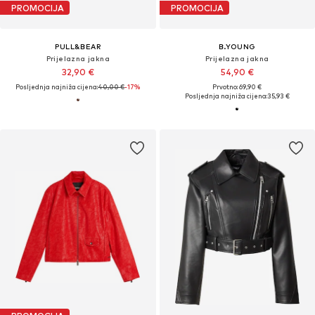
PROMOCIJA
PROMOCIJA
PULL&BEAR
B.YOUNG
Prijelazna jakna
Prijelazna jakna
32,90 €
54,90 €
Posljednja najniža cijena:
40,00 €
-17%
Prvotno: 69,90 €
Posljednja najniža cijena:
35,93 €