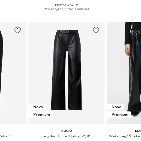
Prvotno: 42,90 €
8, 40, 42, 44
Dostupne veličine: 34, 36, 38, 40, 42, 44
Posljednja najniža cijena:
15,16 €
icu
Dodaj u košaricu
Novo
Novo
Premium
Premium
HUGO
MA
Zabel'
regular Hlače 'Hidaya-2_B'