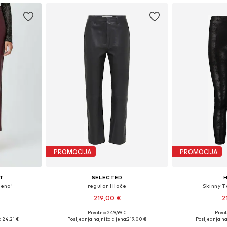
PROMOCIJA
PROMOCIJA
T
SELECTED
H
lena'
regular Hlače
Skinny T
219,00 €
2
Prvotno: 249,99 €
Prvot
 38, 40, 42
Dostupne veličine: 34, 36, 38, 40, 42, 44
Dostupne veliči
:
24,21 €
Posljednja najniža cijena:
219,00 €
Posljednja na