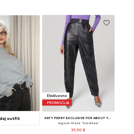
u košaricu
Dodaj u košaricu
e
Ekskluzivno
PROMOCIJA
daj outfit
KATY PERRY EXCLUSIVE FOR ABOUT YOU
regular Hlače 'Dorothee'
39,90 €