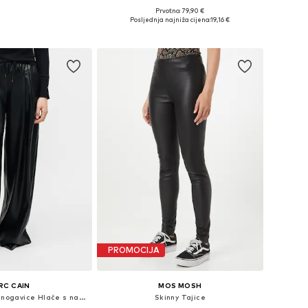
Prvotno: 79,90 €
Dostupne veličine: 34, 36, 38, 40, 42, 44
Posljednja najniža cijena:
19,16 €
Dodaj u košaricu
PROMOCIJA
RC CAIN
MOS MOSH
Wide Leg/ Široke nogavice Hlače s naborima
Skinny Tajice