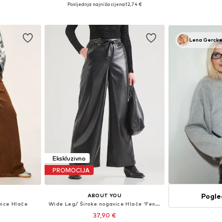
Dostupno u više veličina
Posljednja najniža cijena:
12,74 €
icu
Dodaj 
Dodaj u košaricu
Lena Gerck
Ekskluzivno
PROMOCIJA
Pogle
ABOUT YOU
vice Hlače
Wide Leg/ Široke nogavice Hlače 'Fenna'
37,90 €