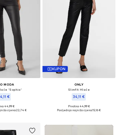
KUPON
RO MODA
ONLY
lače 'Sophia'
Slimfit Hlače
4,11 €
34,11 €
no: 44,99 €
Prvotno: 44,99 €
u više veličina
Dostupno u više veličina
niža cijena:
22,74 €
Posljednja najniža cijena:
15,16 €
u košaricu
Dodaj u košaricu