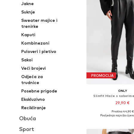
Jakne
Suknje
Sweater majice i
trenirke
Kaputi
Kombinezoni
Puloveri i pletivo
Sakoi
Veći brojevi
PROMOCIJA
Odjeća za
trudnice
Posebne prigode
ONLY
Slimfit Hlače s naborima
Ekskluzivno
29,90 €
Recikliranje
Prvotno: 44,90 €
Dostupno u više vel
Posljednja najniža cijena
Obuća
Dodaj u košar
Sport