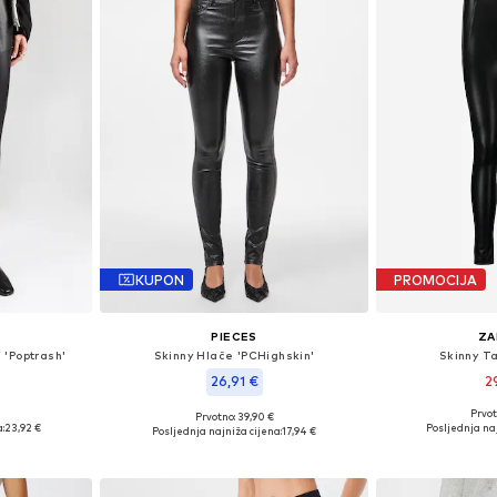
KUPON
PROMOCIJA
PIECES
ZA
 'Poptrash'
Skinny Hlače 'PCHighskin'
Skinny Ta
26,91 €
2
Prvot
Prvotno: 39,90 €
ičina
Dostupne veli
Dostupne veličine: 34, 36, 38, 40, 42
:
23,92 €
Posljednja naj
Posljednja najniža cijena:
17,94 €
icu
Dodaj 
Dodaj u košaricu