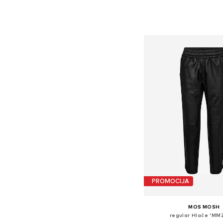
Dostupne veličine: 34, 36, 3
Dodaj u košar
PROMOCIJA
MOS MOSH
regular Hlače 'MM