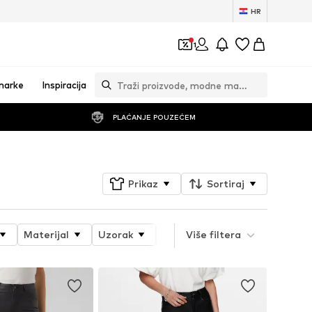
HR
1
marke
Inspiracija
PLAĆANJE POUZEĆEM
Prikaz
Sortiraj
Materijal
Uzorak
Svojstva proizvoda
Više filtera
Style