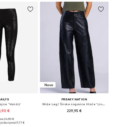
Novo
AILYS
FREAKY NATION
ajice 'Va44ly'
Wide Leg/ Široke nogavice Hlače 'Lindsey'
1,90 €
229,95 €
no: 24,90 €
ne: XS, S, M, L, XXL
Dostupne veličine: 34, 36, 38, 40, 42
jniža cijena:
17,77 €