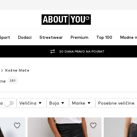
ABOUT
YOU
Sport
Dodaci
Streetwear
Premium
Top 100
Modne 
30 DANA PRAVO NA POVRAT
Kožne hlače
ene
251
ja
Veličina
Boja
Marke
Posebne veličine