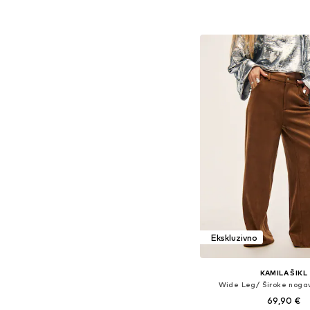
Dodaj u košar
Ekskluzivno
KAMILA ŠIKL
Wide Leg/ Široke noga
69,90 €