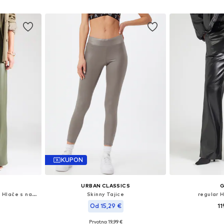
icu
Dodaj u košaricu
Dodaj 
KUPON
URBAN CLASSICS
Wide Leg/ Široke nogavice Hlače s naborima 'Tiana4-M'
Skinny Tajice
regular 
Od 15,29 €
11
Prvotno: 19,99 €
8, 40, 42, 44
Dostupne veličin