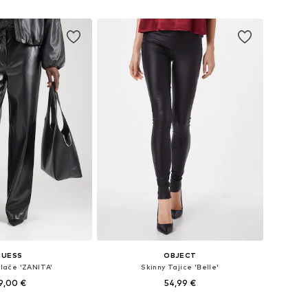
u košaricu
Dodaj u košaricu
GUESS
OBJECT
Hlače 'ZANITA'
Skinny Tajice 'Belle'
9,00 €
54,99 €
e: 34, 36, 38, 40, 42
Dostupne veličine: XS, S, M, L, XL, XXL