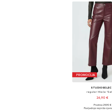
PROMOCIJA
STUDIOSELEC
regular Hlače 'Se
26,90 €
Prvotno: 29,90 €
Dostupne veličine: 34, 36,
Posljednja najniža cijena