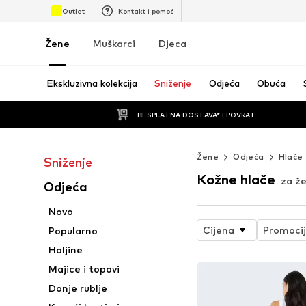
Outlet
Kontakt i pomoć
Žene
Muškarci
Djeca
Ekskluzivna kolekcija
Sniženje
Odjeća
Obuća
BESPLATNA DOSTAVA* I POVRAT
Žene
Odjeća
Hlače
Sniženje
Kožne hlače
za ž
Odjeća
Novo
Cijena
Promoci
Popularno
Haljine
Majice i topovi
Donje rublje