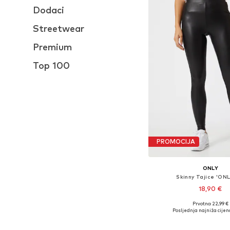
Dodaci
Streetwear
Premium
Top 100
PROMOCIJA
ONLY
Skinny Tajice 'ONL
18,90 €
Prvotno: 22,99 €
Dostupne veličine: XS, S
Posljednja najniža cijen
Dodaj u košar