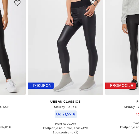
KUPON
PROMOCIJA
URBAN CLASSICS
P
Cool'
Skinny Tajice
Skinny T
Od 21,59 €
1
Prvot
Prvotno: 29,99 €
, M, L, XL
Dostupne veličine
Dostupno u više veličina
a:
17,01 €
Posljednja na
Posljednja najniža cijena:
19,19 €
icu
Dodaj 
Dodaj u košaricu