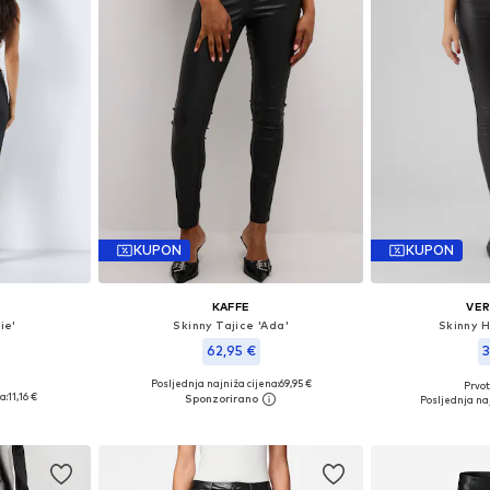
KUPON
KUPON
KAFFE
VE
ie'
Skinny Tajice 'Ada'
Skinny H
62,95 €
3
Posljednja najniža cijena:
69,95 €
Prvot
0, 42 x 32
Dostupne veličine: XS, S, M, L, XXL, XXXL
Dostupno 
a:
11,16 €
Posljednja naj
icu
Dodaj u košaricu
Dodaj 