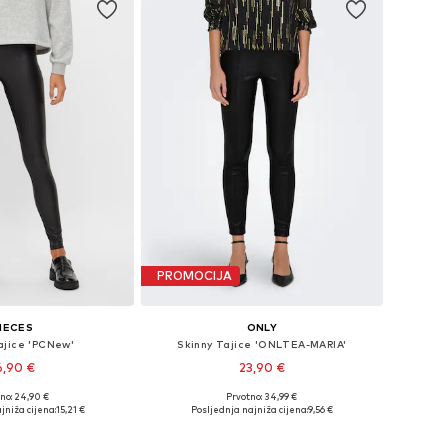
PROMOCIJA
IECES
ONLY
ajice 'PCNew'
Skinny Tajice 'ONLTEA-MARIA'
6,90 €
23,90 €
no: 24,90 €
Prvotno: 34,99 €
: XS-S, S-M, M-L, L-XL
Dostupne veličine: XXS x 32, XS x 32, S x 32, M x 32, L x 32, XL x 32
jniža cijena:
15,21 €
Posljednja najniža cijena:
9,56 €
u košaricu
Dodaj u košaricu