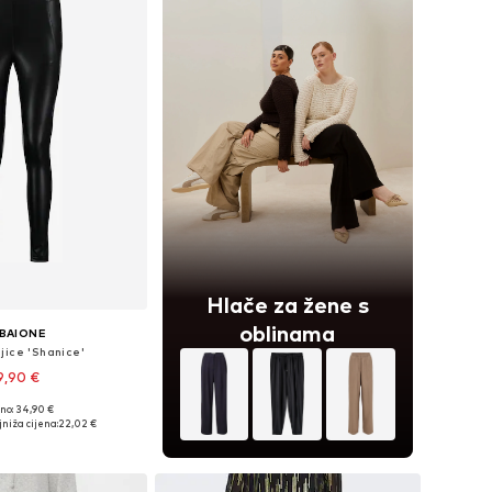
Hlače za žene s
oblinama
BAIONE
jice 'Shanice'
9,90 €
no: 34,90 €
čine: S, M, L, XXL
niža cijena:
22,02 €
u košaricu