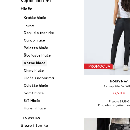
Kupaći kostimi
Hlače
Kratke hlače
Tajice
Donji dio trenirke
Cargo hlače
Palazzo hlače
Štofaste hlače
Kožne hlače
PROMOCIJA
Chino hlače
Hlače s naborima
NOISY MAY
Culotte hlače
Skinny Hlače 'All
27,90 €
Samt hlače
3/4 Hlače
Prvotno: 39,99 €
Dostupne veličine: 42 x 3
Posljednja najniža cijen
Harem hlače
Dodaj u košar
Traperice
Bluze i tunike