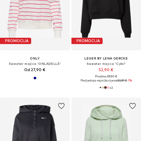
PROMOCIJA
PROMOCIJA
ONLY
LEGER BY LENA GERCKE
Sweater majica 'ONLADELLE'
Sweater majica 'Cybil'
Od 27,90 €
52,90 €
Prvotno: 59,90 €
Posljednja najniža cijena:
53,91 €
-1%
+
2