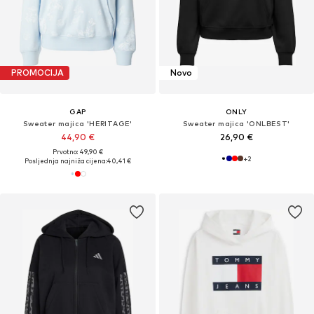
PROMOCIJA
Novo
GAP
ONLY
Sweater majica 'HERITAGE'
Sweater majica 'ONLBEST'
44,90 €
26,90 €
Prvotno: 49,90 €
+
2
Posljednja najniža cijena:
40,41 €