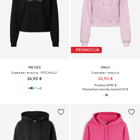
PROMOCIJA
PIECES
ONLY
Sweater majica 'PCCHILLI'
Sweater majica
26,90 €
26,90 €
Prvotno: 29,90 €
+
3
Posljednja najniža cijena:
21,51 €