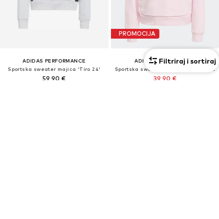
PROMOCIJA
Filtriraj i sortiraj
ADIDAS PERFORMANCE
ADIDAS SPORTSWEAR
Sportska sweater majica 'Tiro 24'
Sportska sweater majica 'Essentials'
59,90 €
39,90 €
Posljednja najniža cijena:
49,90 €
-20%
+
1