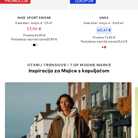
PROMOCIJA
KUPON
NIKE SPORTSWEAR
VANS
Sweater majica 'Chill'
Sweater majica 'Salton'
57,90 €
40,41 €
Prvotno: 64,90 €
Prvotno: 74,90 €
Posljednja najniža cijena:
57,90 €
Posljednja najniža cijena:
25,42 €
OTKRIJ TRENDOVE I TOP MODNE MARKE
Inspiracija za Majice s kapuljačom