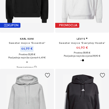
KUPON
PROMOCIJA
KARL KANI
LEVI'S ®
Sweater majica 'Essential'
Sweater majica 'Everyday Hoodie'
44,90 €
44,99 €
Prvotno: 59,95 €
Prvotno: 55,95 €
Posljednja najniža cijena:
39,90 €
Posljednja najniža cijena:
44,49 €