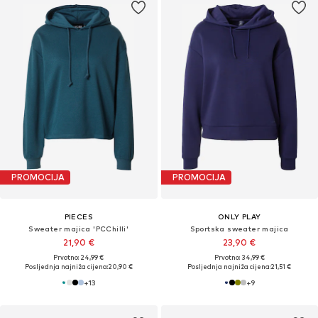
PROMOCIJA
PROMOCIJA
PIECES
ONLY PLAY
Sweater majica 'PCChilli'
Sportska sweater majica
21,90 €
23,90 €
Prvotno: 24,99 €
Prvotno: 34,99 €
Posljednja najniža cijena:
20,90 €
Posljednja najniža cijena:
21,51 €
+
13
+
9