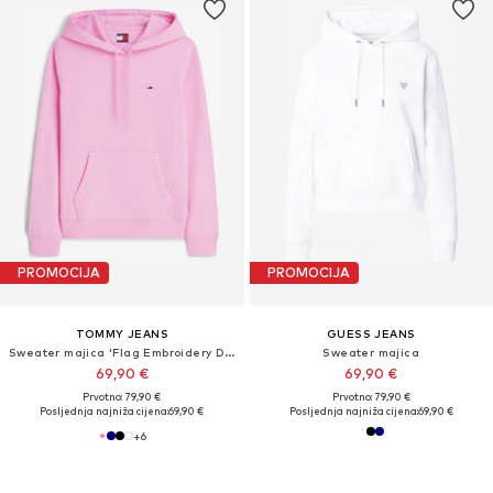
PROMOCIJA
PROMOCIJA
TOMMY JEANS
GUESS JEANS
Sweater majica 'Flag Embroidery Drawstring'
Sweater majica
69,90 €
69,90 €
Prvotno: 79,90 €
Prvotno: 79,90 €
Posljednja najniža cijena:
69,90 €
Posljednja najniža cijena:
69,90 €
+
6