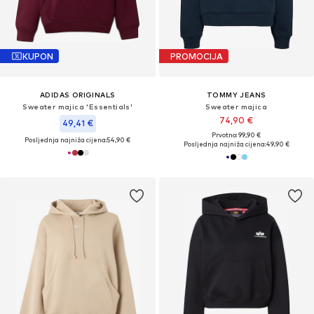
KUPON
PROMOCIJA
ADIDAS ORIGINALS
TOMMY JEANS
Sweater majica 'Essentials'
Sweater majica
74,90 €
49,41 €
Prvotno: 99,90 €
Posljednja najniža cijena:
54,90 €
Posljednja najniža cijena:
49,90 €