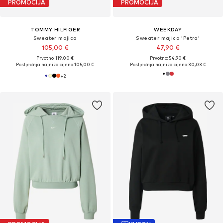
PROMOCIJA
PROMOCIJA
TOMMY HILFIGER
WEEKDAY
Sweater majica
Sweater majica 'Petra'
105,00 €
47,90 €
Prvotno: 119,00 €
Prvotno: 54,90 €
Posljednja najniža cijena:
105,00 €
Posljednja najniža cijena:
30,03 €
+
2