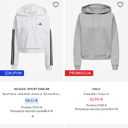
KUPON
PROMOCIJA
ADIDAS SPORTSWEAR
ONLY
Sportska sweater majica 'Essentials'
Sweater majica
32,90 €
58,41 €
Prvotno: 37,90 €
Prvotno: 75,00 €
Posljednja najniža cijena:
25,42 €
Posljednja najniža cijena:
58,41 €