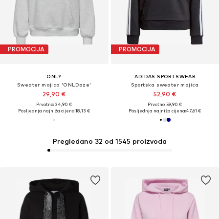
PROMOCIJA
PROMOCIJA
ONLY
ADIDAS SPORTSWEAR
Sweater majica 'ONLDaze'
Sportska sweater majica
29,90 €
52,90 €
Prvotno: 34,90 €
Prvotno: 59,90 €
Posljednja najniža cijena:
18,13 €
Posljednja najniža cijena:
47,61 €
Pregledano 32 od 1545 proizvoda