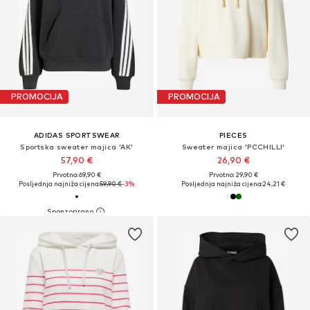
PROMOCIJA
PROMOCIJA
ADIDAS SPORTSWEAR
PIECES
Sportska sweater majica 'AK'
Sweater majica 'PCCHILLI'
57,90 €
26,90 €
Prvotno: 69,90 €
Prvotno: 29,90 €
Posljednja najniža cijena:
59,90 €
-3%
Posljednja najniža cijena:
24,21 €