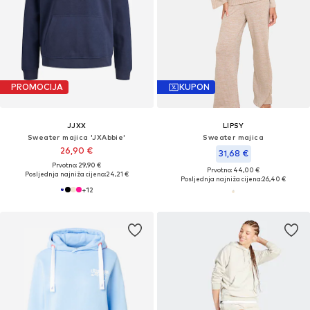
PROMOCIJA
KUPON
JJXX
LIPSY
Sweater majica 'JXAbbie'
Sweater majica
26,90 €
31,68 €
Prvotno: 29,90 €
Prvotno: 44,00 €
Posljednja najniža cijena:
24,21 €
Posljednja najniža cijena:
26,40 €
+
12