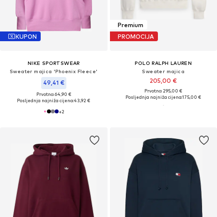
Premium
KUPON
PROMOCIJA
NIKE SPORTSWEAR
POLO RALPH LAUREN
Sweater majica 'Phoenix Fleece'
Sweater majica
205,00 €
49,41 €
Prvotno: 295,00 €
Prvotno: 64,90 €
Posljednja najniža cijena:
175,00 €
Posljednja najniža cijena:
43,92 €
+
2