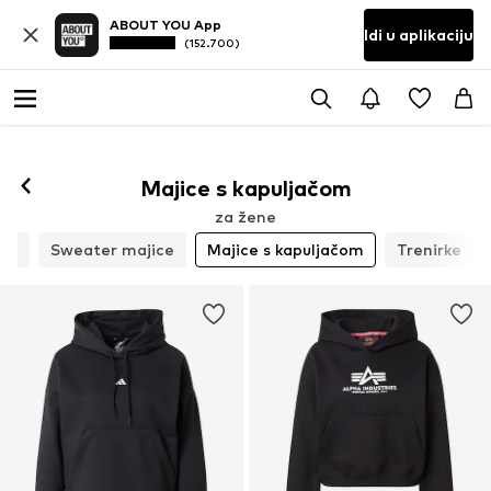
ABOUT YOU App
Idi u aplikaciju
(152.700)
Majice s kapuljačom
za žene
rke
Sweater majice
Majice s kapuljačom
Trenirke