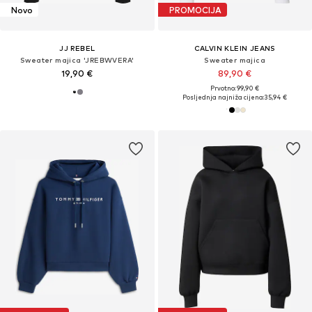
Novo
PROMOCIJA
JJ REBEL
CALVIN KLEIN JEANS
Sweater majica 'JREBWVERA'
Sweater majica
19,90 €
89,90 €
Prvotno: 99,90 €
Posljednja najniža cijena:
35,94 €