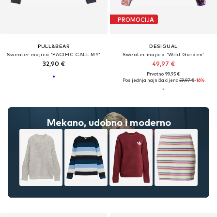
PROMOCIJA
PULL&BEAR
DESIGUAL
Sweater majica 'PACIFIC CALL MY'
Sweater majica 'Wild Garden'
32,90 €
49,97 €
Prvotno: 99,95 €
Posljednja najniža cijena:
59,97 €
-16%
Mekano, udobno i moderno