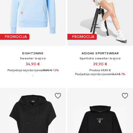
PROMOCIJA
PROMOCIJA
EIGHT2NINE
ADIDAS SPORTSWEAR
Sweater majica
Sportska sweater majica
34,90 €
39,90 €
Posljednja najniža cijena:
39,90 €
-12%
Prvotno: 49,90 €
Posljednja najniža cijena:
40,41 €
-1%