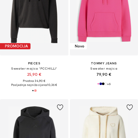
PROMOCIJA
Novo
PIECES
TOMMY JEANS
Sweater majica 'PCCHILLI'
Sweater majica
25,90 €
79,90 €
Prvotno: 34,90 €
+
6
Posljednja najniža cijena:
10,36 €