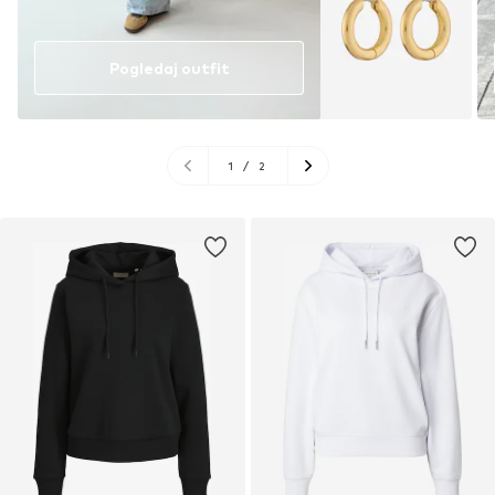
Pogledaj outfit
1
/
2