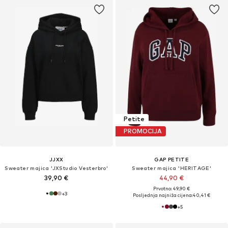
Petite
PROMOCIJA
JJXX
GAP PETITE
Sweater majica 'JXStudio Vesterbro'
Sweater majica 'HERITAGE'
39,90 €
44,90 €
Prvotno: 49,90 €
+
3
Posljednja najniža cijena:
40,41 €
+
5