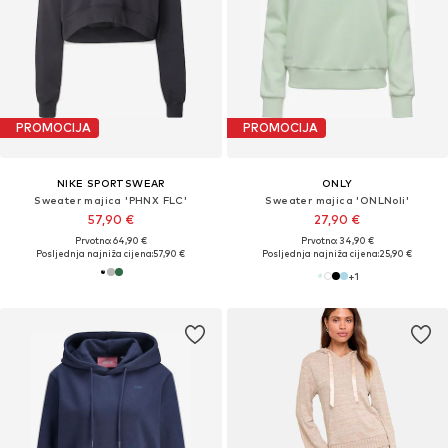
PROMOCIJA
PROMOCIJA
NIKE SPORTSWEAR
ONLY
Sweater majica 'PHNX FLC'
Sweater majica 'ONLNoli'
57,90 €
27,90 €
Prvotno: 64,90 €
Prvotno: 34,90 €
Posljednja najniža cijena:
57,90 €
Posljednja najniža cijena:
25,90 €
+
1