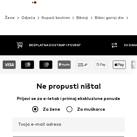
Žene
Odjeća
Kupaći kostimi
Bikiniji
Bikini gornji dio
Tro
30 DANA PRAVO NA POVRAT
PLAĆ
Ne propusti ništa!
Prijavi se za e-letak i primaj ekskluzivne ponude
Za žene
Za muškarce
Tvoja e-mail adresa