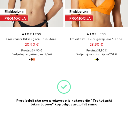
Ekskluzivno
Ekskluzivno
PROMOCIJA
PROMOCIJA
A LOT LESS
A LOT LESS
Trokutasti Bikini gornji dio 'Jara'
Trokutasti Bikini gornji dio 'Jenna'
20,90 €
23,90 €
Prvotno: 34,90 €
Prvotno: 39,90 €
Posljednja najniža cijena:
9,56 €
Posljednja najniža cijena:
9,54 €
Pregledali ste sve proizvode iz kategorije "Trokutasti
bikini topovi" koji odgovaraju filterima