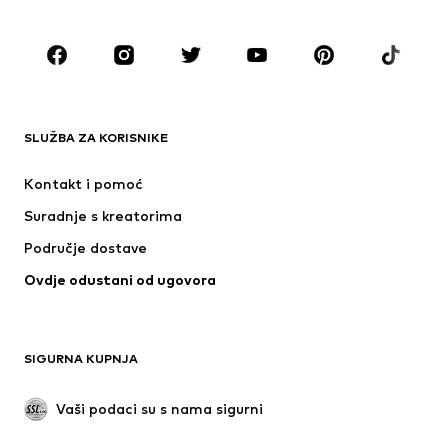
Obuća
Sport
Dodaci
Premium
ODJEĆA
SLUŽBA ZA KORISNIKE
Novo
Popularno
Haljine
Traperice
Kontakt i pomoć
Majice i topovi
Hlače
Suradnje s kreatorima
Jakne
Puloveri i pletivo
Područje dostave
Donje rublje
Bluze i tunike
Ovdje odustani od ugovora
Kaputi
Suknje
Kupaći kostimi
Sweater majice i trenirke
Sakoi
Kombinezoni
SIGURNA KUPNJA
Veći brojevi
Odjeća za trudnice
Posebne prigode
Ekskluzivno
Vaši podaci su s nama sigurni
Recikliranje