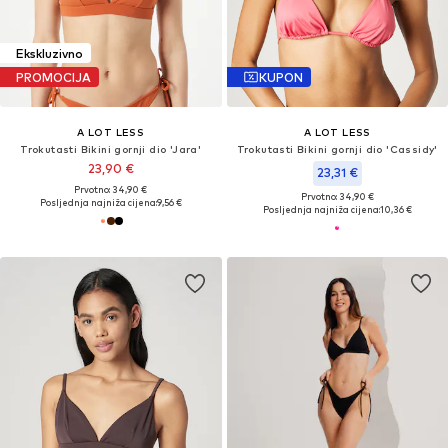
Ekskluzivno
PROMOCIJA
KUPON
A LOT LESS
A LOT LESS
Trokutasti Bikini gornji dio 'Jara'
Trokutasti Bikini gornji dio 'Cassidy'
23,90 €
23,31 €
Prvotno: 34,90 €
Prvotno: 34,90 €
Posljednja najniža cijena:
9,56 €
Posljednja najniža cijena:
10,36 €