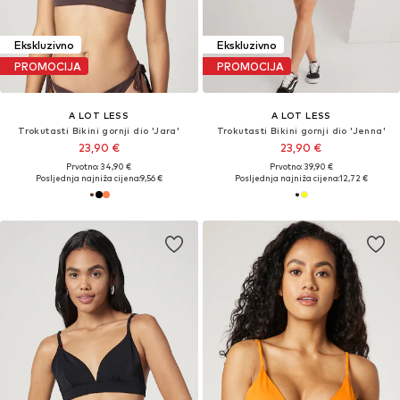
Ekskluzivno
Ekskluzivno
PROMOCIJA
PROMOCIJA
A LOT LESS
A LOT LESS
Trokutasti Bikini gornji dio 'Jara'
Trokutasti Bikini gornji dio 'Jenna'
23,90 €
23,90 €
Prvotno: 34,90 €
Prvotno: 39,90 €
Posljednja najniža cijena:
9,56 €
Posljednja najniža cijena:
12,72 €