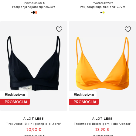
Prvotno: 34,90 €
Prvotno: 39,90 €
Posljednja najniža cijena:
9,56 €
Posljednja najniža cijena:
12,72 €
Ekskluzivno
Ekskluzivno
PROMOCIJA
PROMOCIJA
A LOT LESS
A LOT LESS
Trokutasti Bikini gornji dio 'Jara'
Trokutasti Bikini gornji dio 'Jenna'
20,90 €
23,90 €
Prvotno: 34,90 €
Prvotno: 39,90 €