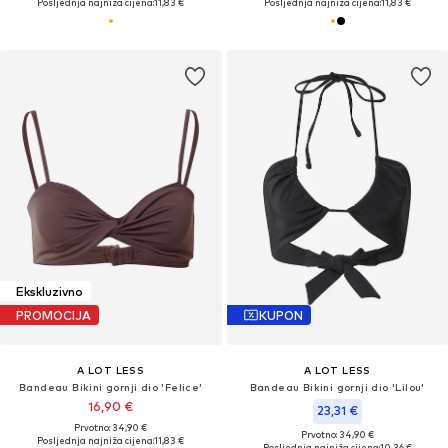
Posljednja najniža cijena:
11,83 €
Posljednja najniža cijena:
11,83 €
Ekskluzivno
PROMOCIJA
KUPON
A LOT LESS
A LOT LESS
Bandeau Bikini gornji dio 'Felice'
Bandeau Bikini gornji dio 'Lilou'
16,90 €
23,31 €
Prvotno: 34,90 €
Prvotno: 34,90 €
Posljednja najniža cijena:
11,83 €
Posljednja najniža cijena:
10,36 €