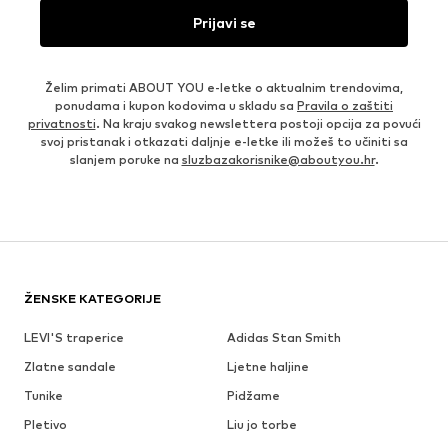
Prijavi se
Želim primati ABOUT YOU e-letke o aktualnim trendovima,
ponudama i kupon kodovima u skladu sa
Pravila o zaštiti
privatnosti
. Na kraju svakog newslettera postoji opcija za povući
svoj pristanak i otkazati daljnje e-letke ili možeš to učiniti sa
slanjem poruke na
sluzbazakorisnike@aboutyou.hr
.
ŽENSKE KATEGORIJE
LEVI'S traperice
Adidas Stan Smith
Zlatne sandale
Ljetne haljine
Tunike
Pidžame
Pletivo
Liu jo torbe