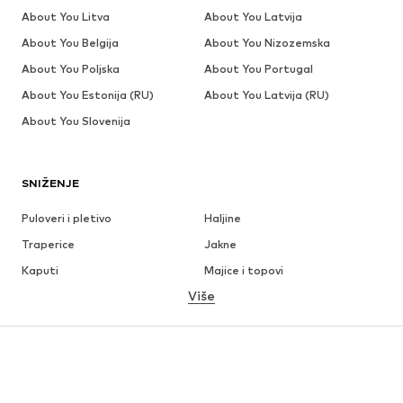
About You Litva
About You Latvija
About You Belgija
About You Nizozemska
About You Poljska
About You Portugal
About You Estonija (RU)
About You Latvija (RU)
About You Slovenija
SNIŽENJE
Puloveri i pletivo
Haljine
Traperice
Jakne
Kaputi
Majice i topovi
Više
Hlače
Donje rublje
Suknje
Bluze i tunike
Sweater majice i trenirke
Sakoi
Kupaći kostimi
Kombinezoni
Veći brojevi
Odjeća za trudnice