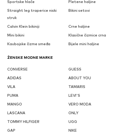
Sportske hlače
Pletene haljine
Straight leg traperice niski
Bikini setovi
struk
Calvin Klein bikiniji
Crne haljine
Mini bikini
Klasične čizmice crna
Kaubojske čizme smeđa
Bijele mini haljine
ŽENSKE MODNE MARKE
CONVERSE
GUESS
ADIDAS
ABOUT YOU
VILA
TAMARIS
PUMA
LEVI'S
MANGO
VERO MODA
LASCANA
ONLY
TOMMY HILFIGER
UGG
GAP
NIKE