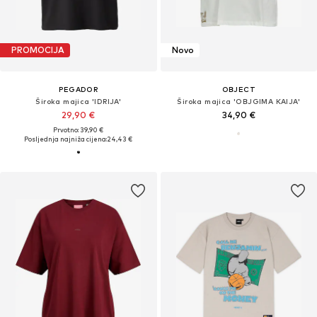
PROMOCIJA
Novo
PEGADOR
OBJECT
Široka majica 'IDRIJA'
Široka majica 'OBJGIMA KAIJA'
29,90 €
34,90 €
Prvotno: 39,90 €
Posljednja najniža cijena:
24,43 €