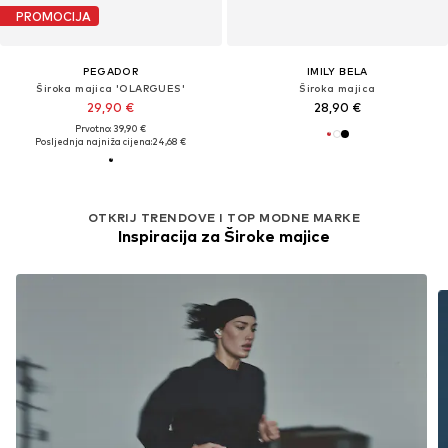
PROMOCIJA
PEGADOR
IMILY BELA
Široka majica 'OLARGUES'
Široka majica
29,90 €
28,90 €
Prvotno: 39,90 €
Posljednja najniža cijena:
24,68 €
OTKRIJ TRENDOVE I TOP MODNE MARKE
Inspiracija za Široke majice