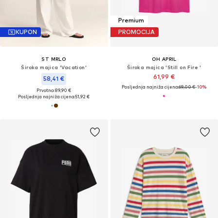
Premium
KUPON
PROMOCIJA
ST MRLO
OH APRIL
Široka majica 'Vacation'
Široka majica 'Still on Fire '
61,99 €
58,41 €
Posljednja najniža cijena:
69,00 €
-10%
Prvotno: 89,90 €
Posljednja najniža cijena:
51,92 €