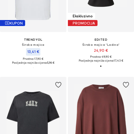
Ekskluzivno
KUPON
PROMOCIJA
TRENDYOL
EDITED
Široka majica
Široka majica 'Ladina'
24,90 €
13,41 €
Prvotno: 49,90 €
Prvotno: 17,90 €
Posljednja najniža cijena:
17,43 €
Posljednja najniža cijena:
5,96 €