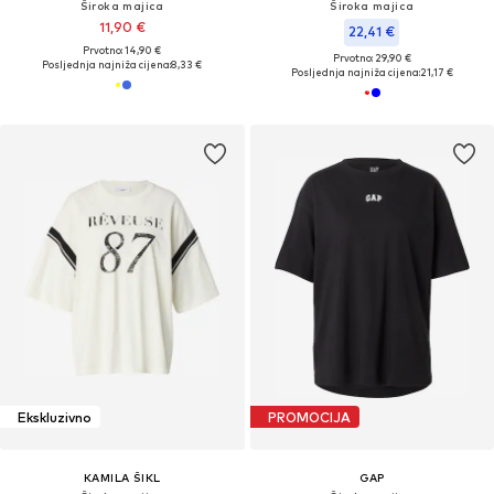
Široka majica
Široka majica
11,90 €
22,41 €
Prvotno: 14,90 €
Prvotno: 29,90 €
Posljednja najniža cijena:
8,33 €
Posljednja najniža cijena:
21,17 €
Ekskluzivno
PROMOCIJA
KAMILA ŠIKL
GAP