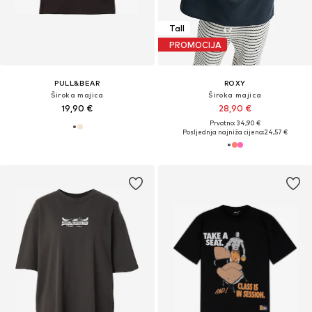
Tall
PROMOCIJA
PULL&BEAR
ROXY
Široka majica
Široka majica
19,90 €
28,90 €
Prvotno: 34,90 €
Posljednja najniža cijena:
24,57 €