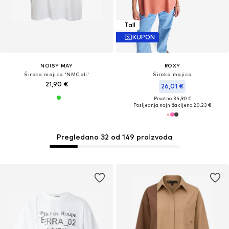
Tall
KUPON
NOISY MAY
ROXY
Široka majica 'NMCali'
Široka majica
21,90 €
26,01 €
Prvotno: 34,90 €
Posljednja najniža cijena:
20,23 €
Pregledano 32 od 149 proizvoda