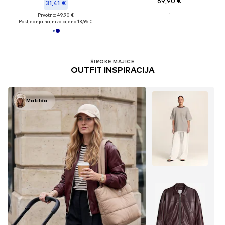
69,90 €
31,41 €
Prvotno: 49,90 €
Posljednja najniža cijena:
13,96 €
ŠIROKE MAJICE
OUTFIT INSPIRACIJA
Matilda