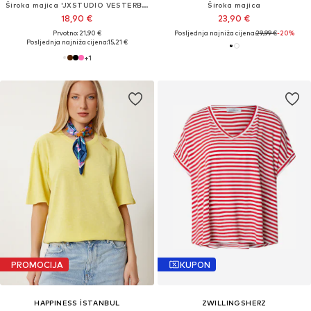
Široka majica 'JXSTUDIO VESTERBRO'
Široka majica
18,90 €
23,90 €
Prvotno: 21,90 €
Posljednja najniža cijena:
29,99 €
-20%
Posljednja najniža cijena:
15,21 €
+
1
PROMOCIJA
KUPON
HAPPINESS İSTANBUL
ZWILLINGSHERZ