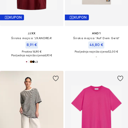
KUPON
KUPON
JJXX
AND1
Široka majica 'JXANDREA'
Široka majica 'Auf Dem Geld'
8,91 €
46,80 €
Prvotno: 16,90 €
Posljednja najniža cijena:
52,00 €
Posljednja najniža cijena:
6,93 €
+
3