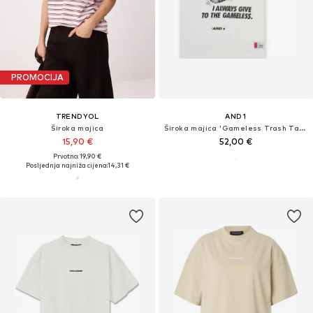
PROMOCIJA
TRENDYOL
AND1
Široka majica
Široka majica 'Gameless Trash Talk'
15,90 €
52,00 €
Prvotno: 19,90 €
Posljednja najniža cijena:
14,31 €