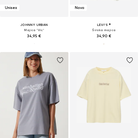
Unisex
Novo
JOHNNY URBAN
LEVI'S ®
Majica 'Vic'
Široka majica
34,95 €
34,90 €