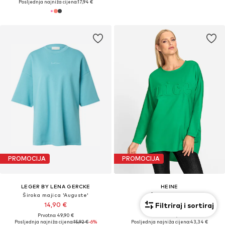
Posljednja najniža cijena:
17,94 €
PROMOCIJA
PROMOCIJA
LEGER BY LENA GERCKE
HEINE
Široka majica 'Auguste'
Široka majica
14,90 €
Filtriraj i sortiraj
50,99 €
Prvotno: 49,90 €
Prvotno: 59,99 €
Posljednja najniža cijena:
15,92 €
-6%
Posljednja najniža cijena:
43,34 €