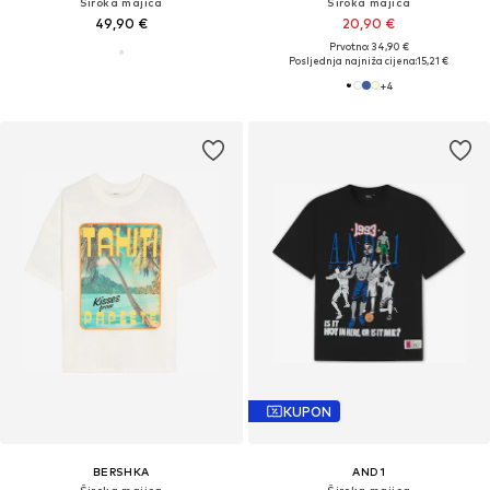
Široka majica
Široka majica
49,90 €
20,90 €
Prvotno: 34,90 €
Posljednja najniža cijena:
15,21 €
+
4
KUPON
BERSHKA
AND1