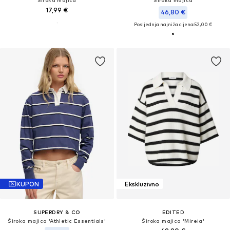
Široka majica
Široka majica
17,99 €
46,80 €
Posljednja najniža cijena:
52,00 €
KUPON
Ekskluzivno
SUPERDRY & CO
EDITED
Široka majica 'Athletic Essentials'
Široka majica 'Mireia'