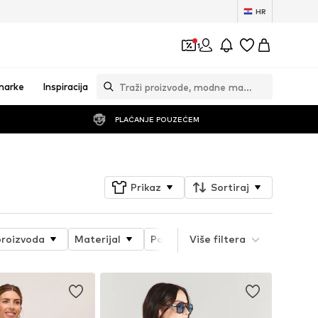
HR
1
marke
Inspiracija
PLAĆANJE POUZEĆEM
Prikaz
Sortiraj
proizvoda
Materijal
Posebne veličine
Više filtera
Detalji