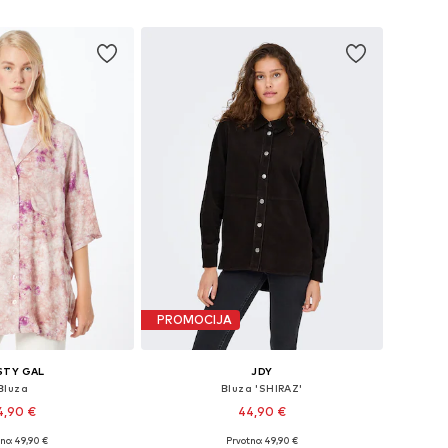
Dodaj u košaricu
u košaricu
PROMOCIJA
STY GAL
JDY
Bluza
Bluza 'SHIRAZ'
4,90 €
44,90 €
no: 49,90 €
Prvotno: 49,90 €
ičine: XS, S, M, L
Dostupne veličine: XS, S, M, L, XL