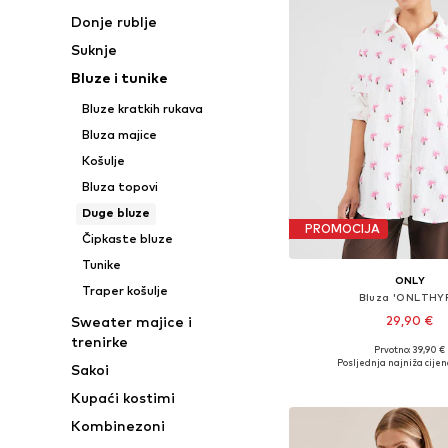
Donje rublje
Suknje
Bluze i tunike
Bluze kratkih rukava
Bluza majice
Košulje
Bluza topovi
Duge bluze
PROMOCIJA
Čipkaste bluze
Tunike
ONLY
Traper košulje
Bluza 'ONLTHY
29,90 €
Sweater majice i
trenirke
+
6
Prvotno: 39,90 €
Dostupne veličine: XS, S
Posljednja najniža cijen
Sakoi
Dodaj u košar
Kupaći kostimi
Kombinezoni