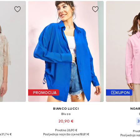
PROMOCIJA
KUPON
BIANCO LUCCI
NOAR
Bluza
20,90 €
3
Prvotno: 26,90 €
Prvot
, M, L, XL
Dostupne veličine: XS-XL
Dostupne velič
:
31,74 €
Posljednja najniža cijena:
18,81 €
Posljednja naj