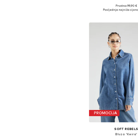
Prvotno: 99,90 €
Dostupne veličine: XS, S, M
Posljednja najniža cijena
Dodaj u košar
PROMOCIJA
SOFT REBEL
Bluza 'Keira'