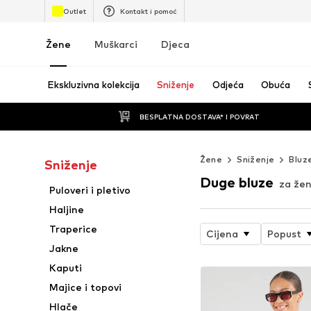
Outlet
Kontakt i pomoć
Žene
Muškarci
Djeca
Ekskluzivna kolekcija
Sniženje
Odjeća
Obuća
BESPLATNA DOSTAVA* I POVRAT
Žene
Sniženje
Bluze
Sniženje
Duge bluze
za žen
Puloveri i pletivo
Haljine
Traperice
Cijena
Popust
Jakne
Kaputi
Majice i topovi
Hlače