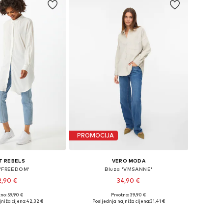
PROMOCIJA
T REBELS
VERO MODA
 'FREEDOM'
Bluza 'VMSANNE'
2,90 €
34,90 €
no: 59,90 €
Prvotno: 39,90 €
: XS, S, M, L, XL, XXL
Dostupne veličine: XS, S, M, L, XL
niža cijena:
42,32 €
Posljednja najniža cijena:
31,41 €
u košaricu
Dodaj u košaricu