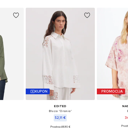
icu
Dodaj u košaricu
Dodaj 
KUPON
PROMOCIJA
EDITED
NA
Bluza 'Orania'
52,11 €
3
Prvot
Prvotno: 69,90 €
ičina
Dostupne vel