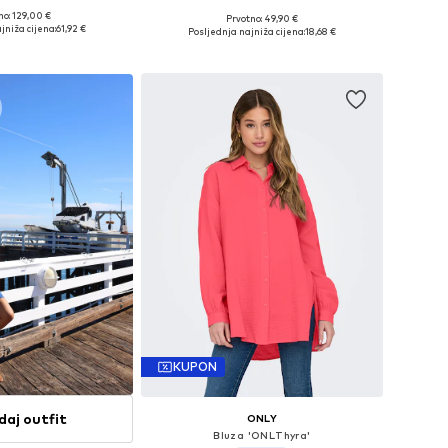
no: 129,00 €
Prvotno: 49,90 €
eličine: S, M, L
Dostupne veličine: XS
jniža cijena:
61,92 €
Posljednja najniža cijena:
18,68 €
u košaricu
Dodaj u košaricu
KUPON
daj outfit
ONLY
Bluza 'ONLThyra'