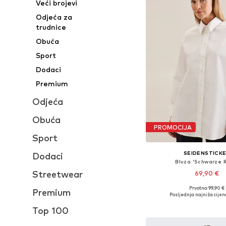
Veći brojevi
Odjeća za
trudnice
Obuća
Sport
Dodaci
Premium
Odjeća
Obuća
PROMOCIJA
Sport
SEIDENSTICK
Dodaci
Bluza 'Schwarze 
Streetwear
69,90 €
Prvotno: 99,90 €
Premium
Dostupno u više vel
Posljednja najniža cijen
Dodaj u košar
Top 100