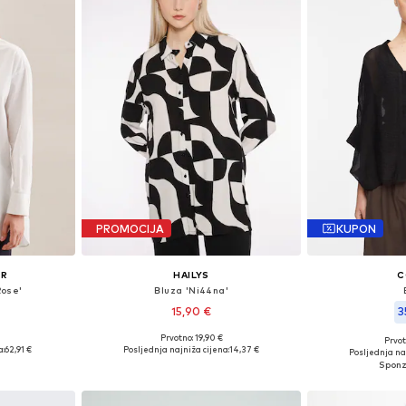
PROMOCIJA
KUPON
ER
HAILYS
C
Rose'
Bluza 'Ni44na'
15,90 €
3
Prvotno: 19,90 €
Prvot
ičina
Dostupne veličine: XS, S, M, L, XL, XXL
Dostupne v
a:
62,91 €
Posljednja najniža cijena:
14,37 €
Posljednja na
icu
Dodaj u košaricu
Dodaj 