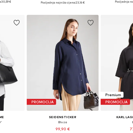
Dostupne veličine: XS, S, M, L
:
30,59 €
Posljednja na
Posljednja najniža cijena:
23,16 €
icu
Dodaj 
Dodaj u košaricu
Premium
PROMOCIJA
PROMOCIJA
ME
SEIDENSTICKER
KARL LAG
O'
Bluza
99,90 €
7