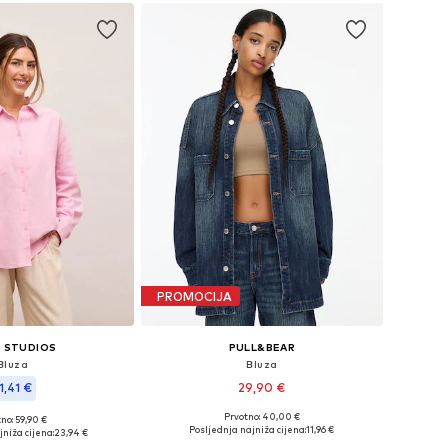
PROMOCIJA
 STUDIOS
PULL&BEAR
Bluza
Bluza
1,41 €
29,90 €
Prvotno: 40,00 €
no: 59,90 €
Dostupne veličine: S-M, M-L
ine: XS, S, M, L, XL
Posljednja najniža cijena:
11,96 €
niža cijena:
23,94 €