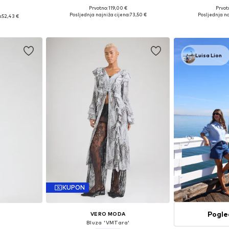
Prvotno: 119,00 €
Prvot
Dostupno u više veličina
Dostupne v
, L, XL, XXL
Posljednja najniža cijena:
73,50 €
Posljednja na
:
52,43 €
Dodaj u košaricu
Dodaj 
icu
Luisa Lion
KUPON
Pogle
S
VERO MODA
Bluza 'VMTara'