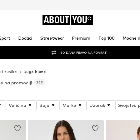
ABOUT
YOU
Sport
Dodaci
Streetwear
Premium
Top 100
Modne 
30 DANA PRAVO NA POVRAT
 i tunike
Duge bluze
e na promociji
263
Veličina
Boja
Marke
Uzorak
Svojstva 