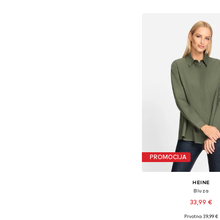
Dodaj u košar
PROMOCIJA
HEINE
Bluza
33,99 €
Prvotno: 39,99 €
Dostupno u više vel