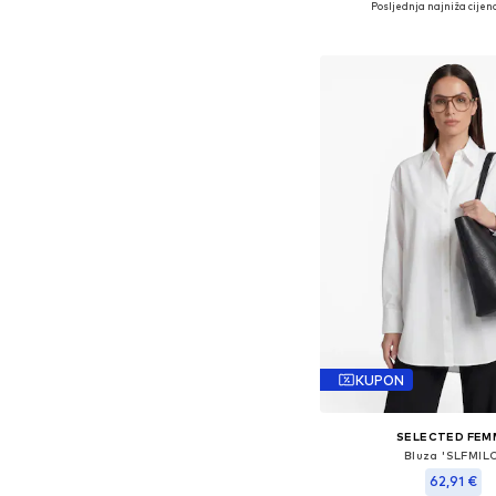
Posljednja najniža cijena
Dodaj u košar
KUPON
SELECTED FEM
Bluza 'SLFMIL
62,91 €