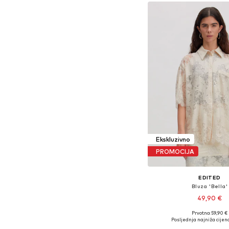
Ekskluzivno
PROMOCIJA
EDITED
Bluza 'Bella'
49,90 €
Prvotno: 59,90 €
Dostupne veličine: XS, S
Posljednja najniža cijena