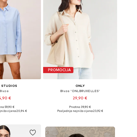
PROMOCIJA
 STUDIOS
ONLY
Bluza
Bluza 'ONLBRUXELLES'
4,90 €
29,90 €
no: 59,90 €
Prvotno: 39,90 €
ine: XS, S, M, L, XL
Dostupne veličine: S, M, L, XL
niža cijena:
20,94 €
Posljednja najniža cijena:
23,92 €
u košaricu
Dodaj u košaricu