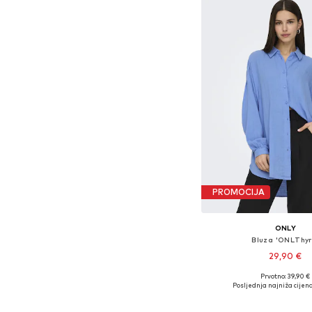
PROMOCIJA
ONLY
Bluza 'ONLThyr
29,90 €
+
6
Prvotno: 39,90 €
Dostupne veličine: XS, S
Posljednja najniža cijena
Dodaj u košar