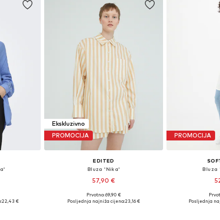
Ekskluzivno
PROMOCIJA
PROMOCIJA
EDITED
SOF
a'
Bluza 'Nika'
Bluza
57,90 €
5
Prvotno: 69,90 €
Prvot
, M, L, XL
Dostupne veličine: XS, S, M, L
Dostupne veličine
:
22,43 €
Posljednja najniža cijena:
23,16 €
Posljednja naj
icu
Dodaj u košaricu
Dodaj 