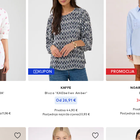
KUPON
PROMOCIJA
KAFFE
NOAR
RA'
Bluza 'KAEbellen Amber'
Od 26,91 €
3
Prvot
Prvotno: 44,90 €
, M, L, XL
Dostupne velič
Dostupne veličine: XS, S, M, L
a:
11,96 €
Posljednja naj
Posljednja najniža cijena:
20,93 €
icu
Dodaj 
Dodaj u košaricu