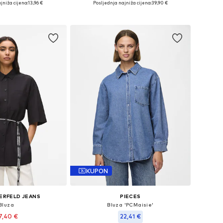
jniža cijena:
13,96 €
Posljednja najniža cijena:
39,90 €
u košaricu
Dodaj u košaricu
KUPON
ERFELD JEANS
PIECES
Bluza
Bluza 'PCMaisie'
7,40 €
22,41 €