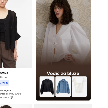
Vodič za bluze
OMMA
Bluza
5,91 €
no: 49,90 €
eličine: S, M, L
jniža cijena:
24,95 €
u košaricu