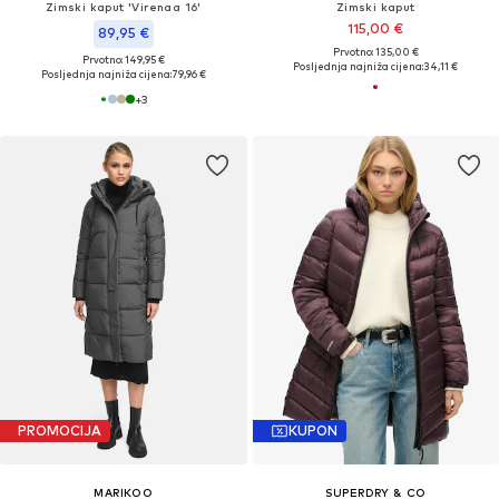
Zimski kaput 'Virenaa 16'
Zimski kaput
115,00 €
89,95 €
Prvotno: 135,00 €
Prvotno: 149,95 €
Posljednja najniža cijena:
34,11 €
Posljednja najniža cijena:
79,96 €
+
3
PROMOCIJA
KUPON
MARIKOO
SUPERDRY & CO