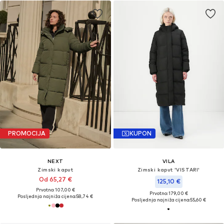
PROMOCIJA
KUPON
NEXT
VILA
Zimski kaput
Zimski kaput 'VISTARI'
Od 65,27 €
125,10 €
Prvotno: 107,00 €
Prvotno: 179,00 €
Posljednja najniža cijena:
58,74 €
Posljednja najniža cijena:
55,60 €