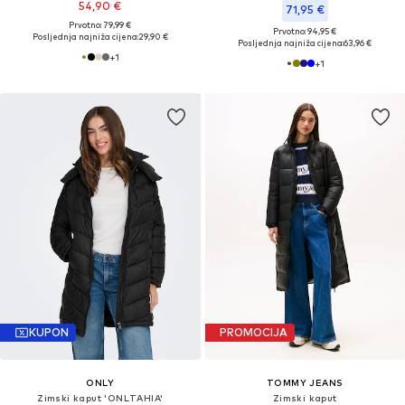
54,90 €
71,95 €
Prvotno: 79,99 €
Prvotno: 94,95 €
Posljednja najniža cijena:
29,90 €
Posljednja najniža cijena:
63,96 €
+
1
+
1
KUPON
PROMOCIJA
ONLY
TOMMY JEANS
Zimski kaput 'ONLTAHIA'
Zimski kaput