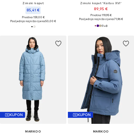
Zimski kaput
Zimski kaput 'Kaituu XVI'
89,95 €
85,41 €
Prvotno: 119,95 €
Prvotno: 159,00 €
Posljednja najniža cijena:
71,96 €
Posljednja najniža cijena:
50,00 €
+
8
KUPON
KUPON
MARIKOO
MARIKOO