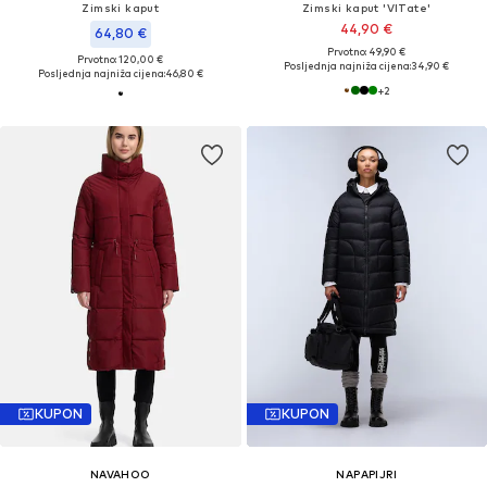
Zimski kaput
Zimski kaput 'VITate'
44,90 €
64,80 €
Prvotno: 49,90 €
Prvotno: 120,00 €
Posljednja najniža cijena:
34,90 €
Posljednja najniža cijena:
46,80 €
+
2
KUPON
KUPON
NAVAHOO
NAPAPIJRI