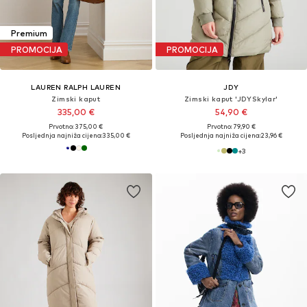
Premium
PROMOCIJA
PROMOCIJA
LAUREN RALPH LAUREN
JDY
Zimski kaput
Zimski kaput 'JDYSkylar'
335,00 €
54,90 €
Prvotno: 375,00 €
Prvotno: 79,90 €
Posljednja najniža cijena:
335,00 €
Posljednja najniža cijena:
23,96 €
+
3