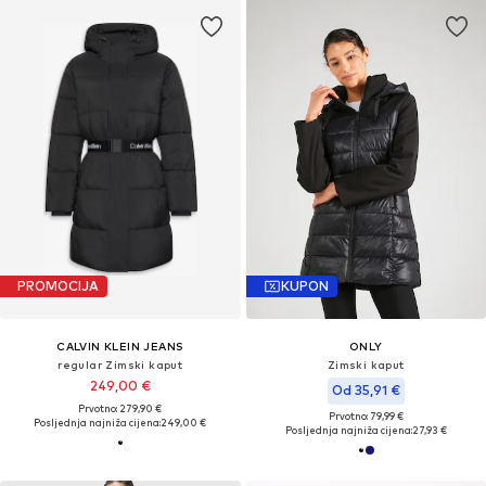
PROMOCIJA
KUPON
CALVIN KLEIN JEANS
ONLY
regular Zimski kaput
Zimski kaput
249,00 €
Od 35,91 €
Prvotno: 279,90 €
Prvotno: 79,99 €
Posljednja najniža cijena:
249,00 €
Posljednja najniža cijena:
27,93 €