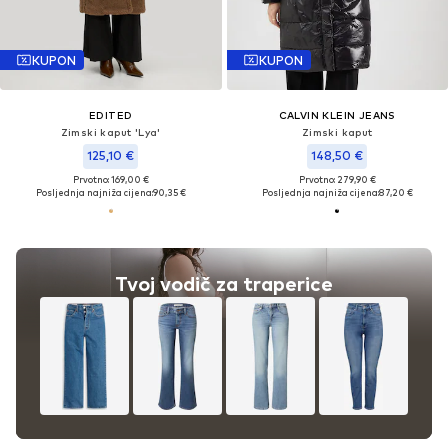
KUPON
KUPON
EDITED
CALVIN KLEIN JEANS
Zimski kaput 'Lya'
Zimski kaput
125,10 €
148,50 €
Prvotno: 169,00 €
Prvotno: 279,90 €
Posljednja najniža cijena:
90,35 €
Posljednja najniža cijena:
87,20 €
Tvoj vodič za traperice