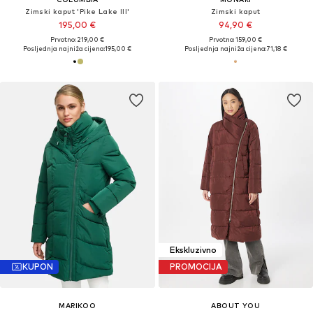
Zimski kaput 'Pike Lake III'
Zimski kaput
195,00 €
94,90 €
Prvotno: 219,00 €
Prvotno: 159,00 €
Posljednja najniža cijena:
195,00 €
Posljednja najniža cijena:
71,18 €
Ekskluzivno
KUPON
PROMOCIJA
MARIKOO
ABOUT YOU