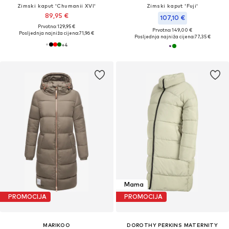
Zimski kaput 'Chumanii XVI'
Zimski kaput 'Fuji'
89,95 €
107,10 €
Prvotno: 129,95 €
Prvotno: 149,00 €
Posljednja najniža cijena:
71,96 €
Posljednja najniža cijena:
77,35 €
+
4
Mama
PROMOCIJA
PROMOCIJA
MARIKOO
DOROTHY PERKINS MATERNITY