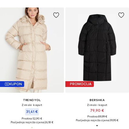
KUPON
PROMOCIJA
TRENDYOL
BERSHKA
Zimski kaput
Zimski kaput
79,90 €
31,41 €
Prvotno: 89,99 €
Prvotno: 52,90 €
Posljednja najniža cijena:
39,95 €
Posljednja najniža cijena:
26,18 €