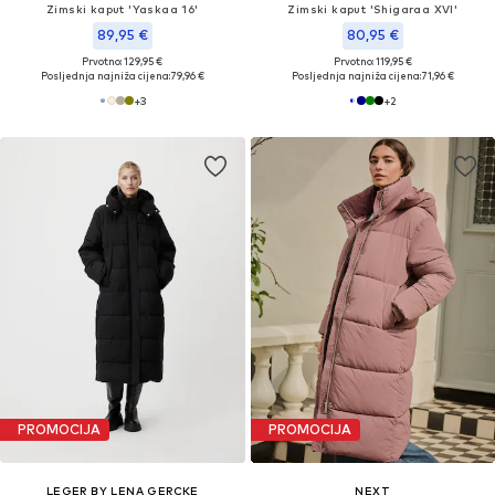
Zimski kaput 'Yaskaa 16'
Zimski kaput 'Shigaraa XVI'
89,95 €
80,95 €
Prvotno: 129,95 €
Prvotno: 119,95 €
Posljednja najniža cijena:
79,96 €
Posljednja najniža cijena:
71,96 €
+
3
+
2
PROMOCIJA
PROMOCIJA
LEGER BY LENA GERCKE
NEXT