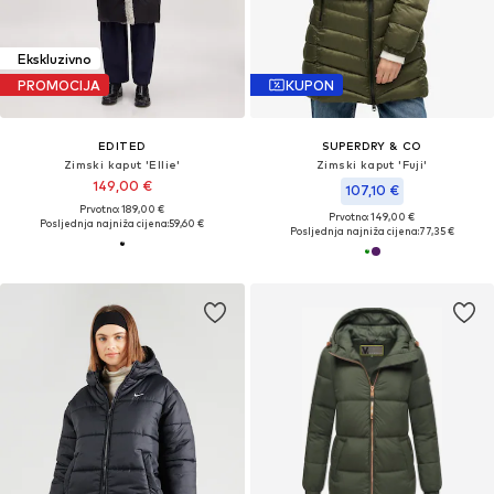
Ekskluzivno
PROMOCIJA
KUPON
EDITED
SUPERDRY & CO
Zimski kaput 'Ellie'
Zimski kaput 'Fuji'
149,00 €
107,10 €
Prvotno: 189,00 €
Prvotno: 149,00 €
Posljednja najniža cijena:
59,60 €
Posljednja najniža cijena:
77,35 €