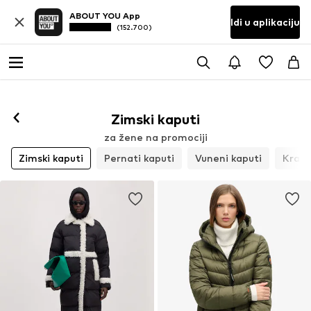
ABOUT YOU App
Idi u aplikaciju
(152.700)
Zimski kaputi
za žene na promociji
Zimski kaputi
Pernati kaputi
Vuneni kaputi
Kratk