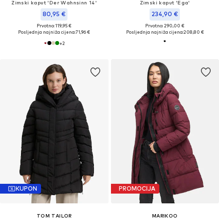
Zimski kaput 'Der Wahnsinn 14'
Zimski kaput 'Ega'
80,95 €
234,90 €
Prvotno: 119,95 €
Prvotno: 290,00 €
Posljednja najniža cijena:
71,96 €
Posljednja najniža cijena:
208,80 €
+
2
KUPON
PROMOCIJA
TOM TAILOR
MARIKOO