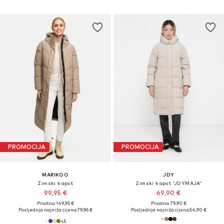
PROMOCIJA
PROMOCIJA
MARIKOO
JDY
Zimski kaput
Zimski kaput 'JDYMAJA'
99,95 €
69,90 €
Prvotno: 149,95 €
Prvotno: 79,90 €
Posljednja najniža cijena:
79,96 €
Posljednja najniža cijena:
54,90 €
+
5